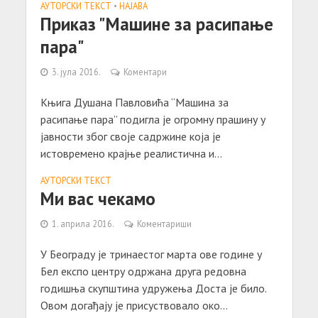
АУТОРСКИ ТЕКСТ
•
НАЈАВА
Приказ "Машине за расипање
пара"
3. јула 2016.
Коментари
Књига Душана Павловића “Машина за
расипање пара” подигла је огромну прашину у
јавности због своје садржине која је
истовремено крајње реалистична и...
АУТОРСКИ ТЕКСТ
Ми вас чекамо
1. априла 2016.
Коментариши
У Београду је тринаестог марта ове године у
Бел експо центру одржана друга редовна
годишња скупштина удружења Доста је било.
Овом догађају је присуствовало око...