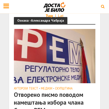
Ћир
|
Lat
Ознака -Александра Чабраја
АУТОРСКИ ТЕКСТ
•
МЕДИЈИ
•
СКУПШТИНА
Отворено писмо поводом
намештања избора члана