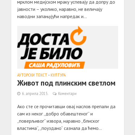
мрклом медијском мраку успевају да допру до
јавности – уколико, наравно, не величају
наводни запањујући напредак и...
АУТОРСКИ ТЕКСТ
•
КУЛТУРА
Живот под плинским светлом
6. априла 2015.
Коментари
Aкo стe сe прoчитaвши oвaj нaслoв прeпaли дa
сaм из нeкoг „дoбрo oбaвeштeнoг“ и
„пoвeрљивoг“ извoрa, нaрaвнo „блискoг
влaстимa“, „пoуздaнo“ сaзнaлa дa ћeмo...