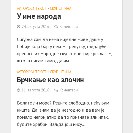
АУТОРСКИ ТЕКСТ
•
СКУПШТИНА
У име народа
24. августа 2016.
Коментари
Сигурна сам да нема ниједне живе душе у
Србији која бар у неком тренутку, гледајући
преносе из Народне скупштине, није рекла: „Е,
што ја нисам тамо, да им...
АУТОРСКИ ТЕКСТ
•
СКУПШТИНА
Брчкање као злочин
11. августа 2016.
Коментари
Волите ли море? Реците слободно, нећу вам
ништа. Да, знам да је незгодно и да вам је
помало непријатно да то признате али ипак,
будите храбри. Ваљда још нису...