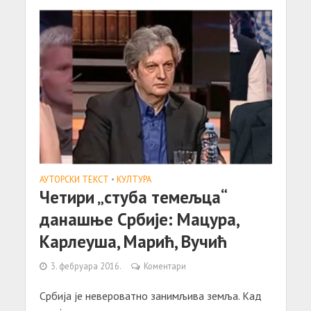
АУТОРСКИ ТЕКСТ
•
КУЛТУРА
Четири „стуба темељца“
данашње Србије: Мацура,
Карлеуша, Марић, Вучић
3. фебруара 2016.
Коментари
Србија је невероватно занимљива земља. Кад