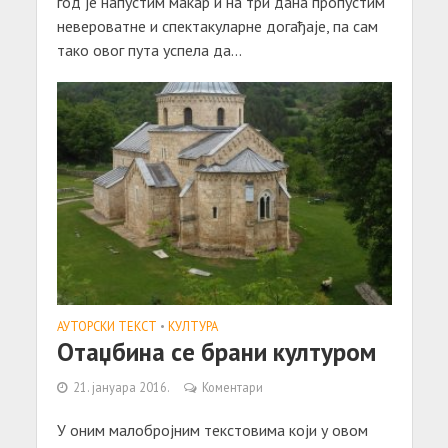
год је напустим макар и на три дана пропустим
невероватне и спектакуларне догађаје, па сам
тако овог пута успела да...
АУТОРСКИ ТЕКСТ
•
КУЛТУРА
Отаџбина се брани културом
21. јануара 2016.
Коментари
У оним малобројним текстовима који у овом