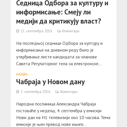
Седница Одбора за културу и
информисање: Смеју ли
медији да критикују власт?
11. септембра 2016.
Коментари
На последњој седници Одбора за културу и
информисање на дневном реду било је
утврђивање листе кандидата за чланове
Савета Регулаторног тела за електронске...
НАЈАВА
Чабраја у Новом дану
3. септембра 2016.
Коментари
Народна посланица Александра Чабраја
гостоваће у недељу, 4. септембра у емисији
Нови дан на Н1 телевизији око 10 часова. Тема
емисије је њен превод нове књиге...