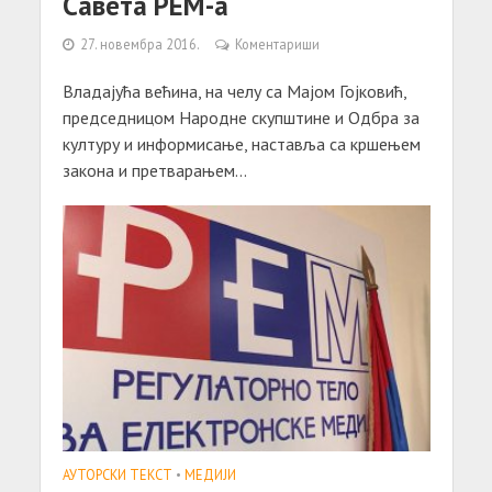
Савета РЕМ-а
27. новембра 2016.
Коментариши
Владајућа већина, на челу са Мајом Гојковић,
председницом Народне скупштине и Одбра за
културу и информисање, наставља са кршењем
закона и претварањем...
АУТОРСКИ ТЕКСТ
•
МЕДИЈИ