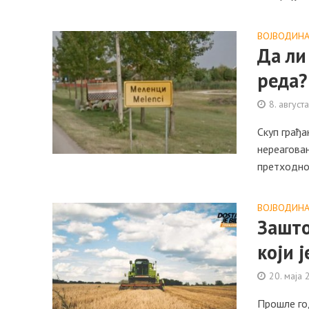
ВОЈВОДИН
Да ли
реда?
8. август
Скуп грађа
нереаговањ
претходно
ВОЈВОДИН
Зашто
који ј
20. маја 
Прошле год