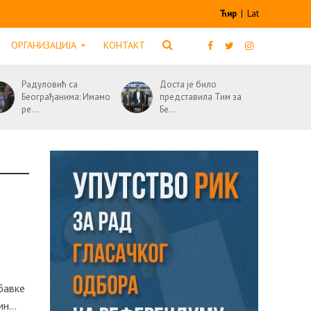
Ћир
|
Lat
ОРГАНИЗАЦИЈА
КОНТАКТ
Радуловић са
Доста је било
Београђанима: Имамо
представила Тим за
ре...
Бе...
абавке
н...