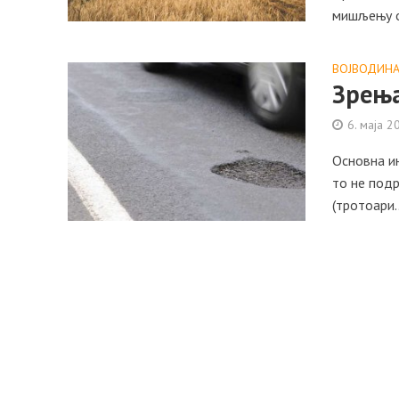
мишљењу од
ВОЈВОДИН
Зрења
6. маја 2
Основна ин
то не подр
(тротоари..