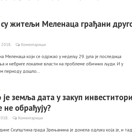
А
 су житељи Меленаца грађани друг
а 2018.
Коментариши
на Меленаца који се одржао у недељу 29. јула је последица
а и небриге локалне власти на проблеме обичних људи. И у
м периоду дошло...
А
 је земља дата у закуп инвеститор
е не обрађују?
2018.
Коментариши
ине Скупштина града Зрењанина је донела одлуку која је, и та