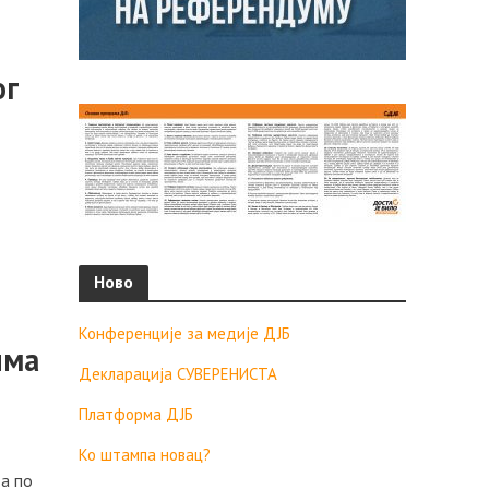
ог
Ново
Конференције за медије ДЈБ
има
Декларација СУВЕРЕНИСТА
Платформа ДЈБ
Ко штампа новац?
да по