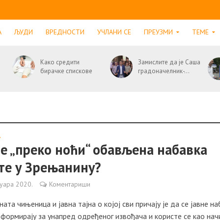
А
ЉУДИ
ВРЕДНОСТИ
УЧЛАНИ СЕ
ПРЕУЗМИ
ТЕМЕ
Како средити
Замислите да је Саша
бирачке спискове
градоначелник-...
А
је „преко ноћи“ обављена набавка
те у Зрењанину?
уара 2020.
Коментариши
ата чињеница и јавна тајна о којој сви причају је да се јавне н
 формирају за унапред одређеног извођача и користе се као начи