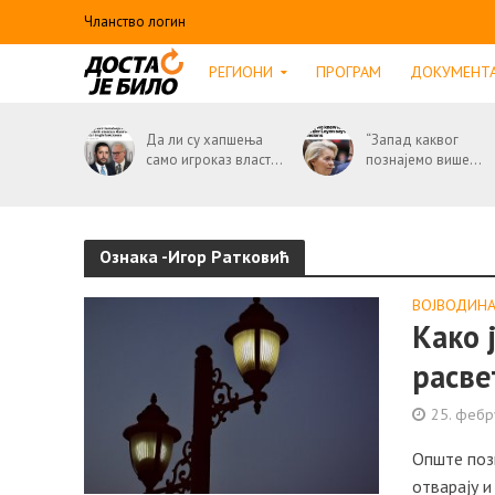
Чланство логин
РЕГИОНИ
ПРОГРАМ
ДОКУМЕНТ
Да ли су хапшења
“Запад каквог
само игроказ власт...
познајемо више...
Ознака -Игор Ратковић
ВОЈВОДИН
Како 
расве
25. фебр
Опште позн
отварају и