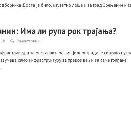
борника Доста је било, изузетно лоша и за град Зрењанин и за
А
нин: Има ли рупа рок трајања?
018.
Коментариши
фраструктура за опстанак и развој једног града је свакако путн
азумева само инфраструктуру за превоз већ и за саме грађане
.