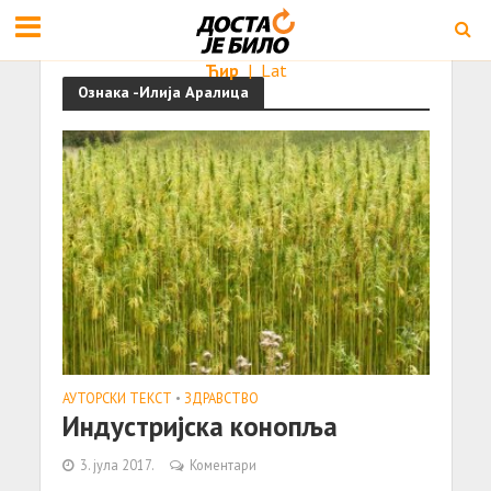
Ћир
|
Lat
Ознака -Илија Аралица
АУТОРСКИ ТЕКСТ
•
ЗДРАВСТВО
Индустријска конопља
3. јула 2017.
Коментари