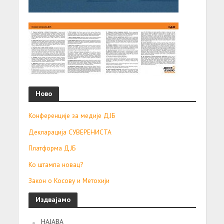
Ново
Конференције за медије ДЈБ
Декларација СУВЕРЕНИСТА
Платформа ДЈБ
Ко штампа новац?
Закон о Косову и Метохији
Издвајамо
НАЈАВА