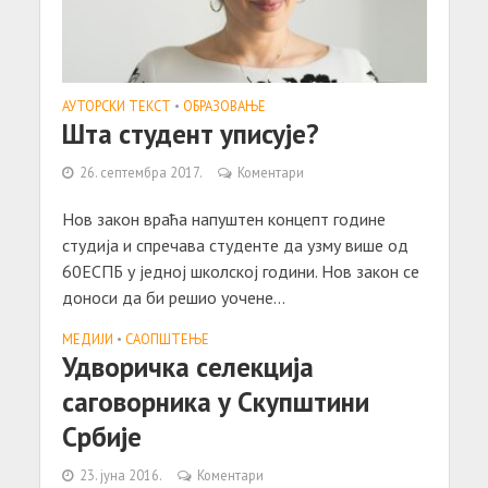
АУТОРСКИ ТЕКСТ
•
ОБРАЗОВАЊЕ
Шта студент уписује?
26. септембра 2017.
Коментари
Нов закон враћа напуштен концепт године
студија и спречава студенте да узму више од
60ЕСПБ у једној школској години. Нов закон се
доноси да би решио уочене...
МЕДИЈИ
•
САОПШТЕЊE
Удворичка селекција
саговорника у Скупштини
Србије
23. јуна 2016.
Коментари