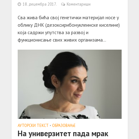
18. децембра 2017.
Коментариши
Сва жива бића свој генетички материјал носе у
облику ДНК (дезоксирибонуклеинске киселине)
која садржи упутства за развој и
функционисање свих живих организама...
АУТОРСКИ ТЕКСТ
•
ОБРАЗОВАЊЕ
На универзитет пада мрак