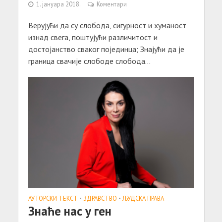
1. јануара 2018.
Коментари
Верујући да су слобода, сигурност и хуманост
изнад свега, поштујући различитост и
достојанство сваког појединца; Знајући да је
граница свачије слободе слобода...
АУТОРСКИ ТЕКСТ
•
ЗДРАВСТВО
•
ЉУДСКА ПРАВА
Знаће нас у ген