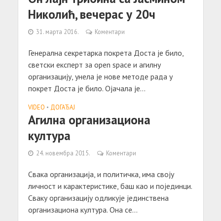
Николић, вечерас у 20ч
31. марта 2016.
Коментари
Генерална секретарка покрета Доста је било,
светски експерт за open space и агилну
организацију, унела је нове методе рада у
покрет Доста је било. Ојачала је...
VIDEO
•
ДОГАЂАЈ
Агилна организациона
култура
24. новембра 2015.
Коментари
Свака организација, и политичка, има своју
личност и карактеристике, баш као и појединци.
Сваку организацију одликује јединствена
организациона култура. Она се...