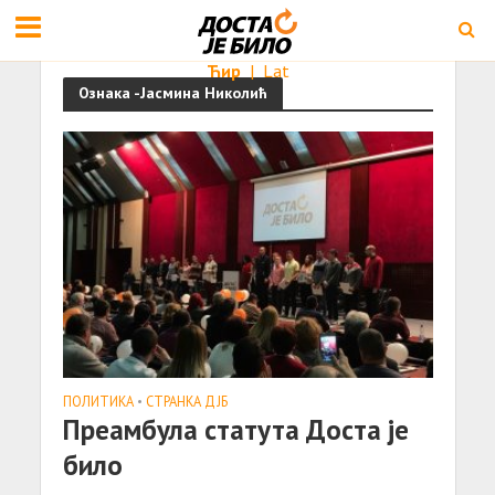
Ћир
|
Lat
Ознака -Јасмина Николић
ПОЛИТИКА
•
СТРАНКА ДЈБ
Преамбула статута Доста је
било