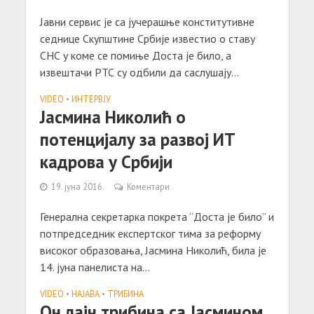
Јавни сервис је са јучерашње конститутивне
седнице Скупштине Србије известио о ставу
СНС у коме се помиње Доста је било, а
извештачи РТС су одбили да саслушају...
VIDEO
•
ИНТЕРВЈУ
Jасмина Николић о
потенцијалу за развој ИТ
кадрова у Србији
19. јуна 2016.
Коментари
Генерална секретарка покрета “Доста је било” и
потпредседник експертског тима за реформу
високог образовања, Јасмина Николић, била је
14. јуна панелиста на...
VIDEO
•
НАЈАВА
•
ТРИБИНА
Он лајн трибина са Јасмином