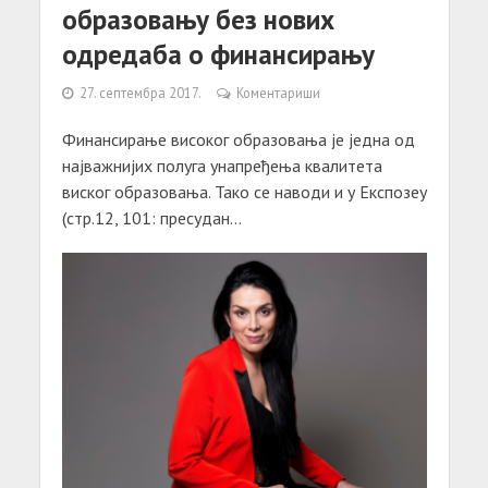
образовању без нових
одредаба о финансирању
27. септембра 2017.
Коментариши
Финансирање високог образовања је једна од
најважнијих полуга унапређења квалитета
виског образовања. Тако се наводи и у Експозеу
(стр.12, 101: пресудан...