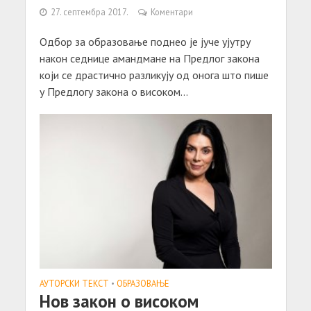
27. септембра 2017.
Коментари
Одбор за образовање поднео је јуче ујутру
након седнице амандмане на Предлог закона
који се драстично разликују од онога што пише
у Предлогу закона о високом...
АУТОРСКИ ТЕКСТ
•
ОБРАЗОВАЊЕ
Нов закон о високом