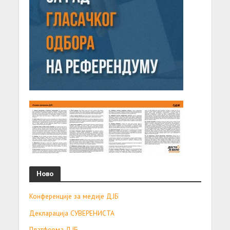
Ново
Конференције за медије ДЈБ
Декларација СУВЕРЕНИСТА
Платформа ДЈБ