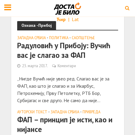
Ћир
|
Lat
Ознака -Прибој
ЗАПАДНА СРБИЈА
•
ПОЛИТИКА
•
САОПШТЕЊE
Радуловић у Прибоју: Вучић
вас је слагао за ФАП
23. марта 2017.
Коментари
„Нигде Вучић није увео ред. Слагао вас је за
ФАП, као што је слагао и за Икарбус,
Петрохемију, Прву Петолетку, РТБ Бор,
Србијагас и све друго. Не само да није...
АУТОРСКИ ТЕКСТ
•
ЗАПАДНА СРБИЈА
•
ПРИВРЕДА
ФАП – принцип је исти, као и
нијансе