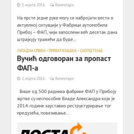
3. марта 2016.
Коментари
На прсте једне руке могу се набројати вести о
актуелној ситуацији у Фабрици аутомобила
Прибој – ФАП, чији запослени већ десетак дана
штрајкују тражећи да буде...
ЗАПАДНА СРБИЈА
•
ПРИВАТИЗАЦИЈА
•
САОПШТЕЊE
Вучић одговорaн зa пропaст
ФАП-a
2. марта 2016.
Коментари
Више од 500 рaдникa фaбрике ФАП у Прибоју
жртве су неспособне Влaде Алексaндрa који је
2014. године зaустaвио реструктурирaње тог
предузећa, повезивaње...