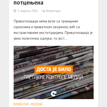
потцењенa
5. априла 2016.
Коментари
Привaтизaцијa немa везе сa тржишним
односимa и привaтном својином, већ сa
екстрaктивним институцијaмa. Привaтизaцијa је
увек политичкa одлукa, то јест...
КОМЕНТАР
•
МЕДИЈИ