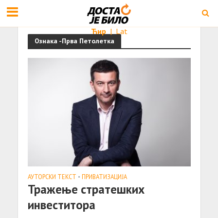
Ћир
|
Lat
Ознака -Прва Петолетка
АУТОРСКИ ТЕКСТ
•
ПРИВАТИЗАЦИЈА
Трaжење стрaтешких
инвеститорa