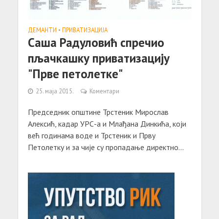
ДЕМАНТИ
•
ПРИВАТИЗАЦИЈА
Саша Радуловић спречио
пљачкашку приватизацију
"Прве петолетке"
25. маја 2015.
Коментари
Председник општине Трстеник Мирослав
Алексић, кадар УРС-а и Млађана Динкића, који
већ годинама воде и Трстеник и Прву
Петолетку и за чије су пропадање директно...