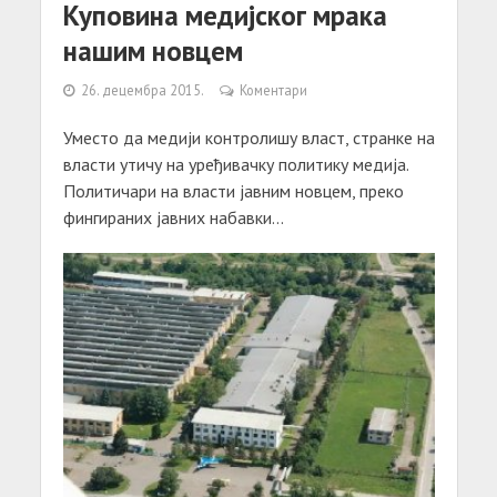
Куповина медијског мрака
нашим новцем
26. децембра 2015.
Коментари
Уместо да медији контролишу власт, странке на
власти утичу на уређивачку политику медија.
Политичари на власти јавним новцем, преко
фингираних јавних набавки...