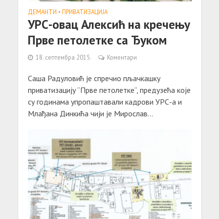
ДЕМАНТИ
•
ПРИВАТИЗАЦИЈА
УРС-овац Алексић на кречењу
Прве петолетке са Ђуком
18. септембра 2015.
Коментари
Саша Радуловић је спречио пљачкашку
приватизацију “Прве петолетке“, предузећа које
су годинама упропаштавали кадрови УРС-а и
Млађана Динкића чији је Мирослав...