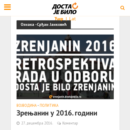
Ћир
|
Lat
Ознака -Срђан Јанковић
ВОЈВОДИНА
•
ПОЛИТИКА
Зрењанин у 2016. години
27. децембра 2016.
Коментар