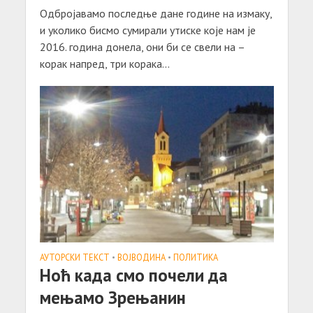
Одбројавамо последње дане године на измаку,
и уколико бисмо сумирали утиске које нам је
2016. година донела, они би се свели на –
корак напред, три корака...
АУТОРСКИ ТЕКСТ
•
ВОЈВОДИНА
•
ПОЛИТИКА
Ноћ када смо почели да
мењамо Зрењанин