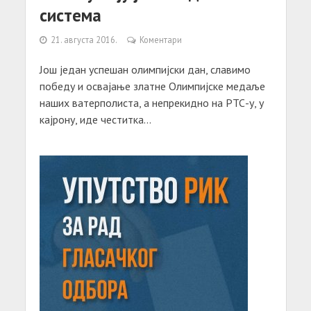
система
21. августа 2016.
Коментари
Још један успешан олимпијски дан, славимо
победу и освајање златне Олимпијске медаље
наших ватерполиста, а непрекидно на РТС-у, у
кајрону, иде честитка...