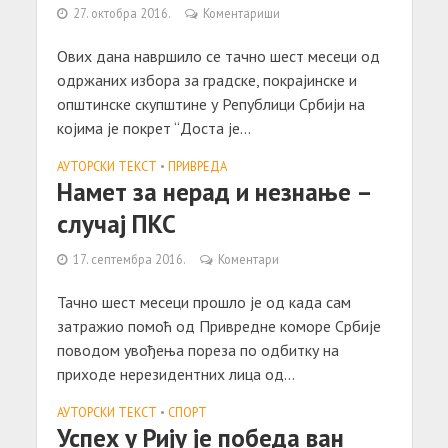
27. октобра 2016.
Коментариши
Ових дана навршило се тачно шест месеци од
одржаних избора за градске, покрајинске и
општинске скупштине у Републици Србији на
којима је покрет “Доста је...
АУТОРСКИ ТЕКСТ
•
ПРИВРЕДА
Намет за нерад и незнање –
случај ПКС
17. септембра 2016.
Коментари
Тачно шест месеци прошло је од када сам
затражио помоћ од Привредне коморе Србије
поводом увођења пореза по одбитку на
приходе нерезидентних лица од...
АУТОРСКИ ТЕКСТ
•
СПОРТ
Успех у Рију је победа ван