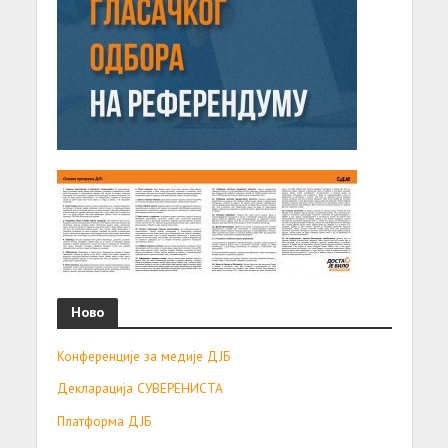
Ново
Конференције за медије ДЈБ
Декларација СУВЕРЕНИСТА
Платформа ДЈБ