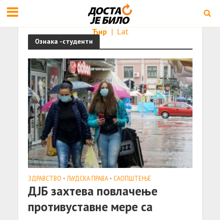
Ћир
|
Lat
Ознака -студенти
ЗДРАВСТВО
•
ЉУДСКА ПРАВА
•
САОПШТЕЊE
ДЈБ захтева повлачење
противуставне мере са