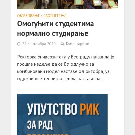
ОБРАЗОВАЊЕ
•
САОПШТЕЊE
Омогућити студентима
нормално студирање
24. септембра 2020.
Коментариши
Ректорка Универзитета у Београду најавила је
прошле недеље да се БУ одлучио за
комбиновани модел наставе од октобра, уз
одржавање теоријског дела наставе на...