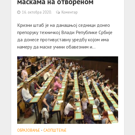
маскама на отвореном
16. октобра 2020.
Коментар
Кризни штаб je на данашњој седници донео
препоруку техничкој Влади Републике Србије
да донесе противуставну уредбу којом има
намеру да маске учини обавезним и...
ОБРАЗОВАЊЕ
•
САОПШТЕЊE