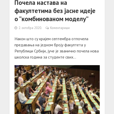
Почела настава на
факултетима без јасне идеје
о ”комбинованом моделу”
2. октобра 2020.
Коментариши
Након што су крајем септембра отпочела
предавања на једном броју факултета у
Републици Србији, јуче је званично почела нова
школска година за студенте свих...