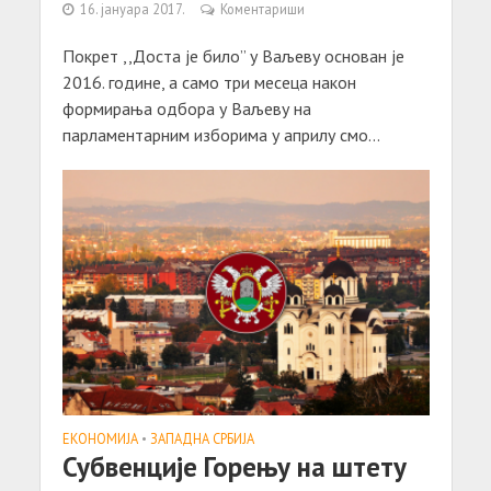
16. јануара 2017.
Коментариши
Покрет ,,Доста је било” у Ваљеву основан је
2016. године, а само три месеца након
формирања одбора у Ваљеву на
парламентарним изборима у априлу смо...
ЕКОНОМИЈА
•
ЗАПАДНА СРБИЈА
Субвенције Горењу на штету