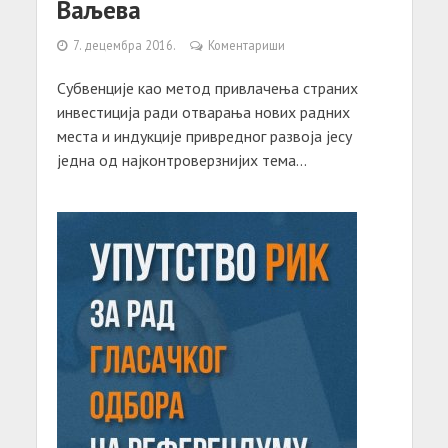
Ваљева
7. децембра 2016.
Коментариши
Субвенције као метод привлачења страних
инвестиција ради отварања нових радних
места и индукције привредног развоја јесу
једна од најконтроверзнијих тема...