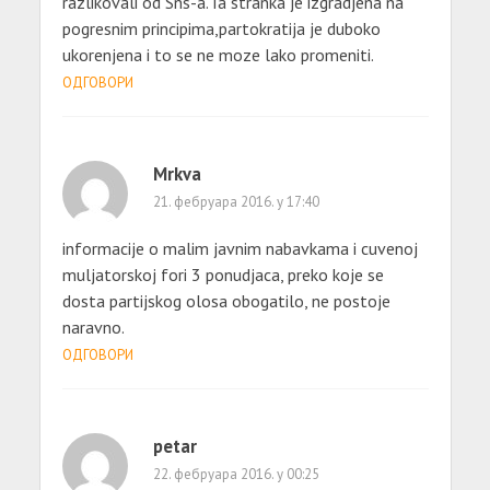
razlikovali od Sns-a.Ta stranka je izgradjena na
pogresnim principima,partokratija je duboko
ukorenjena i to se ne moze lako promeniti.
ОДГОВОРИ
Mrkva
21. фебруара 2016. у 17:40
informacije o malim javnim nabavkama i cuvenoj
muljatorskoj fori 3 ponudjaca, preko koje se
dosta partijskog olosa obogatilo, ne postoje
naravno.
ОДГОВОРИ
petar
22. фебруара 2016. у 00:25