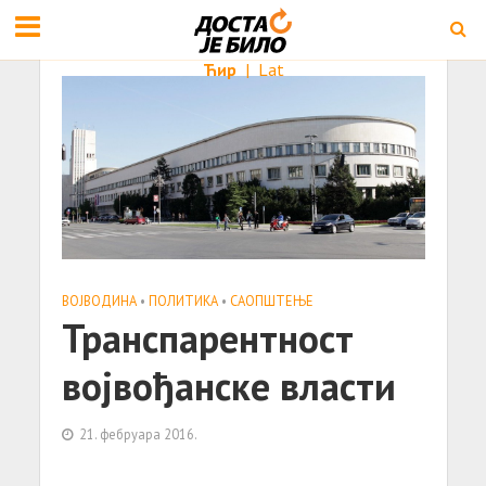
Ћир
|
Lat
ВОЈВОДИНА
•
ПОЛИТИКА
•
САОПШТЕЊE
Трaнспaрентност
војвођaнске влaсти
21. фебруара 2016.