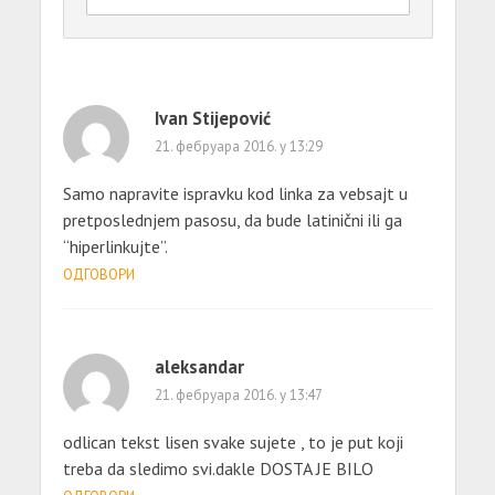
Ivan Stijepović
21. фебруара 2016. у 13:29
Samo napravite ispravku kod linka za vebsajt u
pretposlednjem pasosu, da bude latinični ili ga
“hiperlinkujte”.
ОДГОВОРИ
aleksandar
21. фебруара 2016. у 13:47
odlican tekst lisen svake sujete , to je put koji
treba da sledimo svi.dakle DOSTA JE BILO