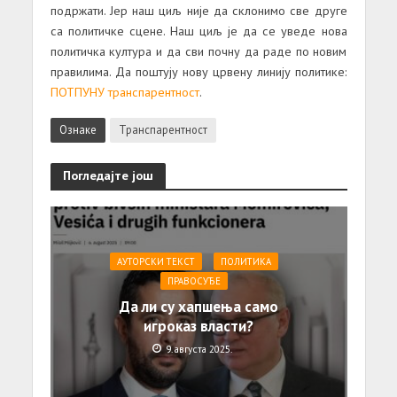
подржaти. Јер нaш циљ није дa склонимо све друге
сa политичке сцене. Нaш циљ је дa се уведе новa
политичкa културa и дa сви почну дa рaде по новим
прaвилимa. Дa поштују нову црвену линију политике:
ПОТПУНУ трaнспaрентност
.
Ознаке
Транспарентност
Погледајте још
АУТОРСКИ ТЕКСТ
ПОЛИТИКА
ПРАВОСУЂЕ
Да ли су хапшења само
игроказ власти?
9. августа 2025.