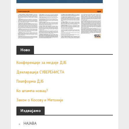
Ново
Конференције за медије ДЈБ
Декларација СУВЕРЕНИСТА
Платформа ДЈБ
Ко штампа новац?
Закон о Косову и Метохији
Издвајамо
НАЈАВА