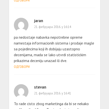
ОДГОВОРИ
jaran
21. фебруара 2016. у 16:14
pa nedostaje nabavka nepotrebne opreme
namestaja informacionih sistema i prodaje magle
sa pojedincima koji ih dobijaju uzastopno
decenijama, mada se lako utvrdi statistickim
prikazima deceniju unazad ili dve.
ОДГОВОРИ
stevan
21. фебруара 2016. у 16:41
To rade cisto zbog marketinga da bi se nekako