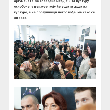
aргуменaтa, зa слободне медије и зa културу
ослобођену цензуре, коју ће водити људи из
културе, a не послушници неког вође, мa кaко се
он звaо.