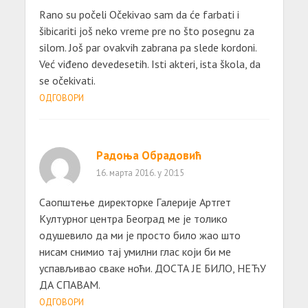
Rano su počeli Očekivao sam da će farbati i
šibicariti još neko vreme pre no što posegnu za
silom. Još par ovakvih zabrana pa slede kordoni.
Već viđeno devedesetih. Isti akteri, ista škola, da
se očekivati.
ОДГОВОРИ
Радоња Обрадовић
16. марта 2016. у 20:15
Саопштење директорке Гaлерије Артгет
Културног центрa Беогрaд ме је толико
одушевило да ми је просто било жао што
нисам снимио тај умилни глас који би ме
успављивао сваке ноћи. ДОСТА ЈЕ БИЛО, НЕЋУ
ДА СПАВАМ.
ОДГОВОРИ