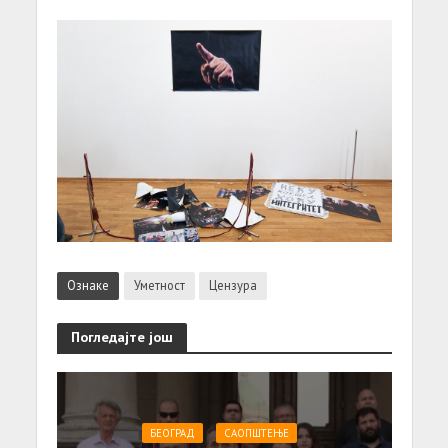
Ознаке
Уметност
Цензура
Погледајте још
БЕОГРАД
САОПШТЕЊE