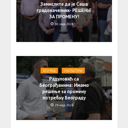
Замислите да је Саша
градоначелник- РЕШЕЊЕ
ЗА ПРОМЕНУ!
30. маја 2024.
БЕОГРАД
САОПШТЕЊE
Радуловић са
Београђанима: Имамо
решење за промену
потребну Београду
29. маја 2024.