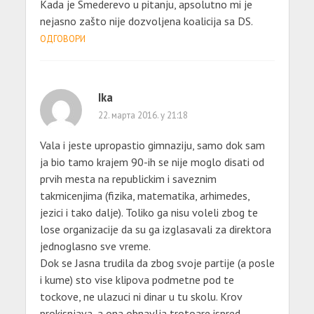
Kada je Smederevo u pitanju, apsolutno mi je
nejasno zašto nije dozvoljena koalicija sa DS.
ОДГОВОРИ
Ika
22. марта 2016. у 21:18
Vala i jeste upropastio gimnaziju, samo dok sam
ja bio tamo krajem 90-ih se nije moglo disati od
prvih mesta na republickim i saveznim
takmicenjima (fizika, matematika, arhimedes,
jezici i tako dalje). Toliko ga nisu voleli zbog te
lose organizacije da su ga izglasavali za direktora
jednoglasno sve vreme.
Dok se Jasna trudila da zbog svoje partije (a posle
i kume) sto vise klipova podmetne pod te
tockove, ne ulazuci ni dinar u tu skolu. Krov
prokisnjava, a ona obnavlja trotoare ispred