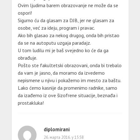
Ovim ljudima barem obrazovanje ne može da se
ospori!
Sigurno ću da glasam za DJB, jer ne glasam za
osobe, već za ideju, program i pravac.
Ako bih glasao za nekog drugog, onda bih pristao
da se na autoputu uzgaja paradajz.
U tom ludilu mi je baš svejedno ko će da ga
obrađuje.
Pošto ste fakultetski obrazovani, onda bi trebalo
da vam je jasno, da moramo da izvedemo
nepismene u njivu i pokažemo im mesto za baštu.
Lako ćemo kasnije da promenimo radnike, samo
da izađemo iz ove šizofrene situacije, beznađa i
prostakluka!
diplomirani
26. марта 2016. у 15:58