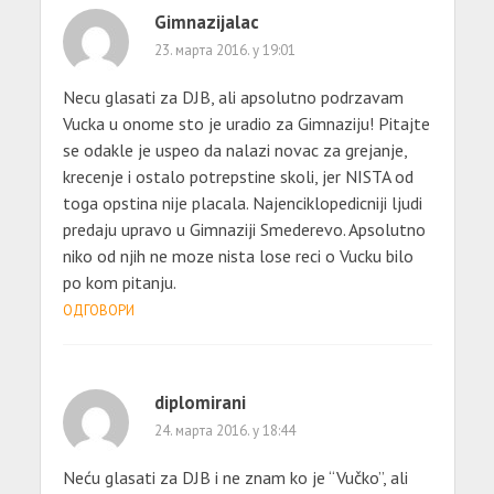
Gimnazijalac
23. марта 2016. у 19:01
Necu glasati za DJB, ali apsolutno podrzavam
Vucka u onome sto je uradio za Gimnaziju! Pitajte
se odakle je uspeo da nalazi novac za grejanje,
krecenje i ostalo potrepstine skoli, jer NISTA od
toga opstina nije placala. Najenciklopedicniji ljudi
predaju upravo u Gimnaziji Smederevo. Apsolutno
niko od njih ne moze nista lose reci o Vucku bilo
po kom pitanju.
ОДГОВОРИ
diplomirani
24. марта 2016. у 18:44
Neću glasati za DJB i ne znam ko je “Vučko”, ali