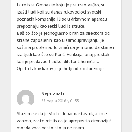
Iz te iste Gimnazije koju je preuzeo Vučko, su
izašli ljudi koji su danas rukovodioci svetski
poznatih kompanija, ili se u državnom aparatu
prepoznaju kao retki ljudi iz struke.
Baš to što je jednoglasno biran za direktora od
strane zaposlenih, kao u samoupravljanju, je
suština problema. To znači da je morao da stane i
iza ljudi kao što su Karić, Funkcija, onaj prostak
koji je predavao fizičko, diletant hemičar…
Opet i takav kakav je je bolji od konkurencije.
Nepoznati
23. марта 2016. у 01:55
Slazem se da je Vucko dobar nastavnik, ali me
zanima, zasto mislis da je upropastio gimnaziju?
mozda znas nesto sto ja ne znam.