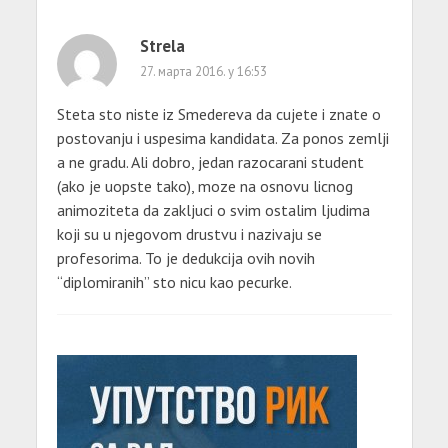
Strela
27. марта 2016. у 16:53
Steta sto niste iz Smedereva da cujete i znate o
postovanju i uspesima kandidata. Za ponos zemlji
a ne gradu. Ali dobro, jedan razocarani student
(ako je uopste tako), moze na osnovu licnog
animoziteta da zakljuci o svim ostalim ljudima
koji su u njegovom drustvu i nazivaju se
profesorima. To je dedukcija ovih novih
“diplomiranih” sto nicu kao pecurke.