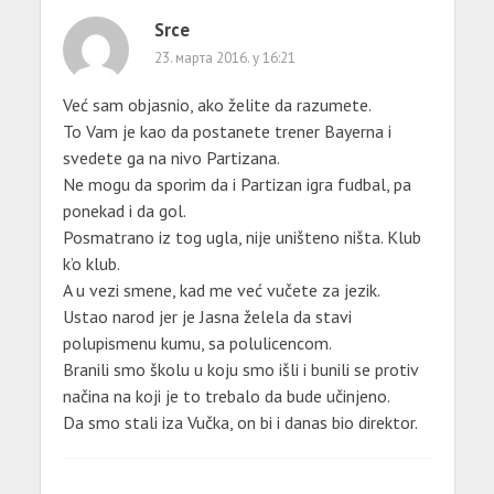
Srce
23. марта 2016. у 16:21
Već sam objasnio, ako želite da razumete.
To Vam je kao da postanete trener Bayerna i
svedete ga na nivo Partizana.
Ne mogu da sporim da i Partizan igra fudbal, pa
ponekad i da gol.
Posmatrano iz tog ugla, nije uništeno ništa. Klub
k’o klub.
A u vezi smene, kad me već vučete za jezik.
Ustao narod jer je Jasna želela da stavi
polupismenu kumu, sa polulicencom.
Branili smo školu u koju smo išli i bunili se protiv
načina na koji je to trebalo da bude učinjeno.
Da smo stali iza Vučka, on bi i danas bio direktor.