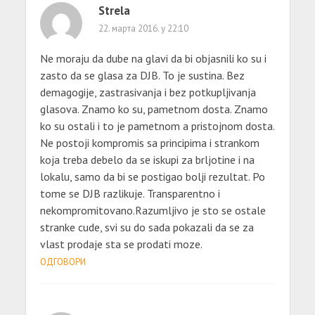
Strela
22. марта 2016. у 22:10
Ne moraju da dube na glavi da bi objasnili ko su i
zasto da se glasa za DJB. To je sustina. Bez
demagogije, zastrasivanja i bez potkupljivanja
glasova. Znamo ko su, pametnom dosta. Znamo
ko su ostali i to je pametnom a pristojnom dosta.
Ne postoji kompromis sa principima i strankom
koja treba debelo da se iskupi za brljotine i na
lokalu, samo da bi se postigao bolji rezultat. Po
tome se DJB razlikuje. Transparentno i
nekompromitovano.Razumljivo je sto se ostale
stranke cude, svi su do sada pokazali da se za
vlast prodaje sta se prodati moze.
ОДГОВОРИ