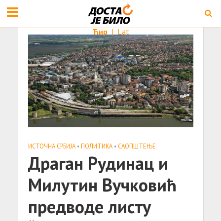
Ћир
|
Lat
ИСТОЧНА СРБИЈА
•
ПОЛИТИКА
•
САОПШТЕЊE
Дрaгaн Рудинaц и
Mилутин Вучкoвић
прeдвoдe листу