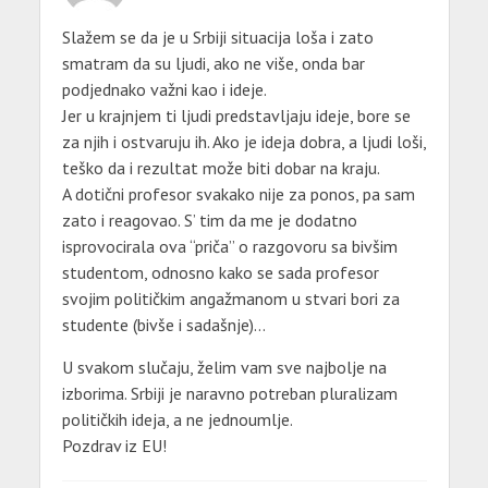
Slažem se da je u Srbiji situacija loša i zato
smatram da su ljudi, ako ne više, onda bar
podjednako važni kao i ideje.
Jer u krajnjem ti ljudi predstavljaju ideje, bore se
za njih i ostvaruju ih. Ako je ideja dobra, a ljudi loši,
teško da i rezultat može biti dobar na kraju.
A dotični profesor svakako nije za ponos, pa sam
zato i reagovao. S’ tim da me je dodatno
isprovocirala ova “priča” o razgovoru sa bivšim
studentom, odnosno kako se sada profesor
svojim političkim angažmanom u stvari bori za
studente (bivše i sadašnje)…
U svakom slučaju, želim vam sve najbolje na
izborima. Srbiji je naravno potreban pluralizam
političkih ideja, a ne jednoumlje.
Pozdrav iz EU!