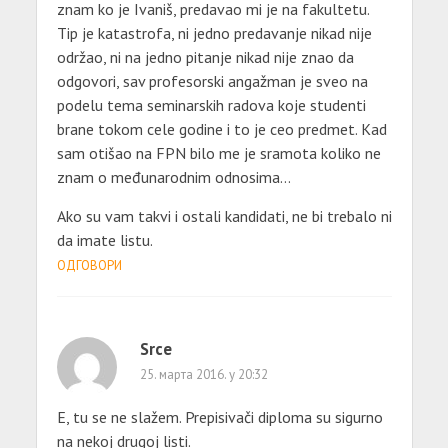
znam ko je Ivaniš, predavao mi je na fakultetu.
Tip je katastrofa, ni jedno predavanje nikad nije
održao, ni na jedno pitanje nikad nije znao da
odgovori, sav profesorski angažman je sveo na
podelu tema seminarskih radova koje studenti
brane tokom cele godine i to je ceo predmet. Kad
sam otišao na FPN bilo me je sramota koliko ne
znam o međunarodnim odnosima…
Ako su vam takvi i ostali kandidati, ne bi trebalo ni
da imate listu.
ОДГОВОРИ
Srce
25. марта 2016. у 20:32
E, tu se ne slažem. Prepisivači diploma su sigurno
na nekoj drugoj listi.