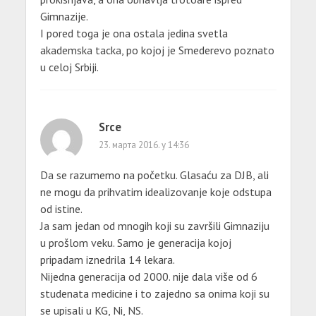
Gimnazije.
I pored toga je ona ostala jedina svetla
akademska tacka, po kojoj je Smederevo poznato
u celoj Srbiji.
Srce
23. марта 2016. у 14:36
Da se razumemo na početku. Glasaću za DJB, ali
ne mogu da prihvatim idealizovanje koje odstupa
od istine.
Ja sam jedan od mnogih koji su završili Gimnaziju
u prošlom veku. Samo je generacija kojoj
pripadam iznedrila 14 lekara.
Nijedna generacija od 2000. nije dala više od 6
studenata medicine i to zajedno sa onima koji su
se upisali u KG, Ni, NS.