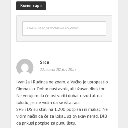
Коментари
Кликни овде да поставиш коментар
Srce
22. марта 2016. у 20:27
Ivaniša i Rudinca ne znam, a Vučko je upropastio
Gimnaziju. Dobar nastavnik, ali užasan direktor.
Ne verujem da će ostvariti dobar rezultat na
lokalu, jer ne vidim da se išta radi.
SPS i DS su stali na 1.200 potpisa i ni makac. Ne
vidim način da će za lokal, uz ovakav nerad, DJB
da prikupi potpise za punu listu.