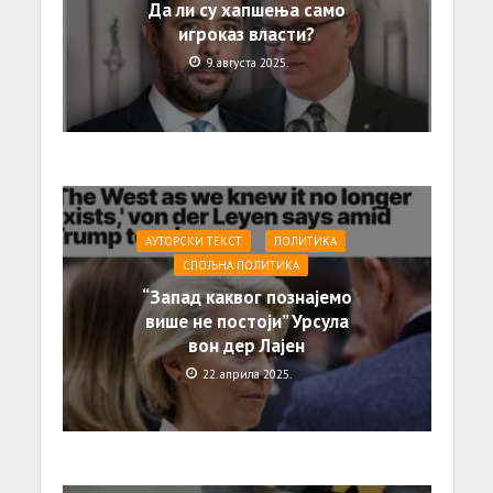
Да ли су хапшења само
игроказ власти?
9. августа 2025.
АУТОРСКИ ТЕКСТ
ПОЛИТИКА
СПОЉНА ПОЛИТИКА
“Запад каквог познајемо
више не постоји” Урсула
вон дер Лајен
22. априла 2025.