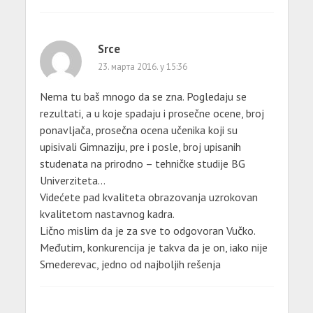
Srce
23. марта 2016. у 15:36
Nema tu baš mnogo da se zna. Pogledaju se
rezultati, a u koje spadaju i prosečne ocene, broj
ponavljača, prosečna ocena učenika koji su
upisivali Gimnaziju, pre i posle, broj upisanih
studenata na prirodno – tehničke studije BG
Univerziteta…
Videćete pad kvaliteta obrazovanja uzrokovan
kvalitetom nastavnog kadra.
Lično mislim da je za sve to odgovoran Vučko.
Međutim, konkurencija je takva da je on, iako nije
Smederevac, jedno od najboljih rešenja