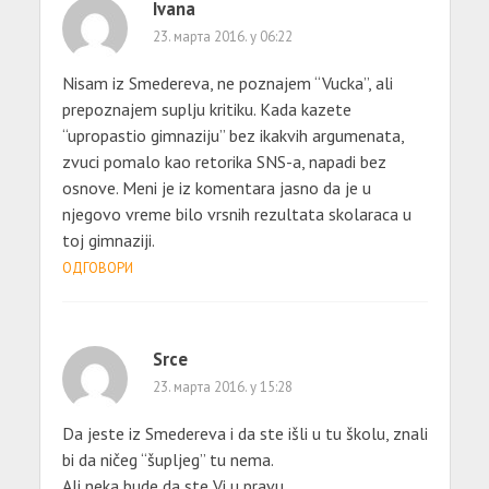
Ivana
23. марта 2016. у 06:22
Nisam iz Smedereva, ne poznajem “Vucka”, ali
prepoznajem suplju kritiku. Kada kazete
“upropastio gimnaziju” bez ikakvih argumenata,
zvuci pomalo kao retorika SNS-a, napadi bez
osnove. Meni je iz komentara jasno da je u
njegovo vreme bilo vrsnih rezultata skolaraca u
toj gimnaziji.
ОДГОВОРИ
Srce
23. марта 2016. у 15:28
Da jeste iz Smedereva i da ste išli u tu školu, znali
bi da ničeg “šupljeg” tu nema.
Ali neka bude da ste Vi u pravu.