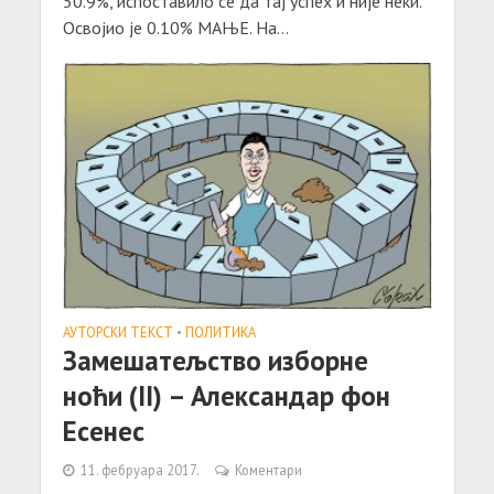
50.9%, испоставило се да тај успех и није неки.
Освојио је 0.10% МАЊЕ. На...
АУТОРСКИ ТЕКСТ
•
ПОЛИТИКА
Замешатељство изборне
ноћи (II) – Александар фон
Есенес
11. фебруара 2017.
Коментари