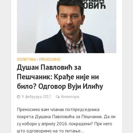
ПОЛИТИКА
•
ПРЕНОСИМО
Душан Павловић за
Пешчаник: Крађе није ни
било? Одговор Вуји Илићу
9. фебруара 2017.
Коментари
Преносимо вам чланак потпредседника
покрета Душана Павловића за Пешчаник. Да ли
су избори у априлу 2016. покрадени? Пре него
што одговоримо на то питање...