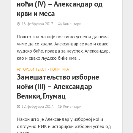
ноћи (IV) – Александар од
крви и меса
13. фебруара 2017.
Коментари
Пошто зна да није постигао успех и да нема
чиме да се хвали, Александар се као и свако
људско биће, правда за неуспех. Александар,
као и свако људско биће има...
АУТОРСКИ ТЕКСТ
•
ПОЛИТИКА
Замешатељство изборне
ноћи (III) – Александар
Велики, Глумац
12. фебруара 2017.
Коментари
Након што је Александар у изборној ноћи
одглумио РИК и историјски изборни успех од