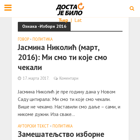
Ћир
|
Lat
Ознака -Избори 2016
ГОВОР
•
ПОЛИТИКА
Јасмина Николић (март,
2016): Ми смо ти које смо
чекали
17. марта 2017.
Коментари
Јасмина Николић је пре годину дана у Новом
Саду цитирала: Ми смо ти које смо чекали.
Више не чекамо. Наставили смо даље – сами, и
никоме дужни. Иза сваке...
АУТОРСКИ ТЕКСТ
•
ПОЛИТИКА
Замешатељство изборне