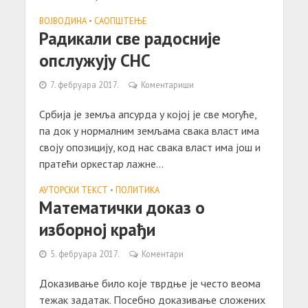
ВОЈВОДИНА
•
САОПШТЕЊE
Радикали све радосније
опслужују СНС
7. фебруара 2017.
Коментариши
Србија је земља апсурда у којој је све могуће,
па док у нормалним земљама свака власт има
своју опозицију, код нас свака власт има још и
пратећи оркестар лажне...
АУТОРСКИ ТЕКСТ
•
ПОЛИТИКА
Математички доказ о
изборној крађи
5. фебруара 2017.
Коментари
Доказивање било које тврдње је често веома
тежак задатак. Посебно доказивање сложених