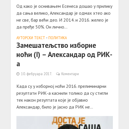
Од како је оснивањем Есенеса дошао у прилику
да сања велико, Александар је одмах хтео ако
не све, бар већи део. И 2014. и 2016. желео је
да пређе 50%. Он лично...
АУТОРСКИ ТЕКСТ
•
ПОЛИТИКА
Замешатељство изборне
ноћи (I) – Александар од РИК-
а
10. фебруара 2017.
Коментари
Када су у изборној ноћи 2016. прелиминарни
резултати РИК-а каснили толико да су стигли
тек након резултата које је објавио
Александар, било је јасно да РИК не...