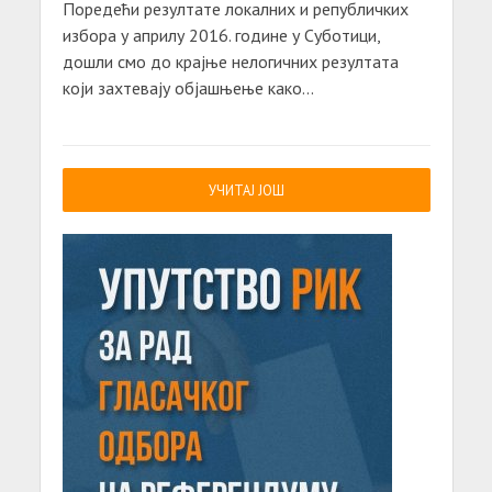
Поредећи резултате локалних и републичких
избора у априлу 2016. године у Суботици,
дошли смо до крајње нелогичних резултата
који захтевају објашњење како...
УЧИТАЈ ЈОШ