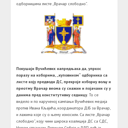
одборницима листе „Врачар слободно“.
Покушаји Вучићевих напредњака да, упркос
поразу на изборима, „куповином“ одборника са
листе коју предводи ДС, прекроје изборну вољу и
преотму Врачар веома су снажни и појачани су у
данима пред конститутивну седницу
. То се
видело и по нарученој кампањи Вучићевих медија
против Ивана Кљајића, координатора ДЈБ за Врачар,
и лажима које су о њему износили. Са листе „Врачар
слободно“, коју чини широка коалиција ДС са СДС,
Новом странком, Левицом Србије и ЛДП, већ је