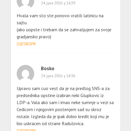
24. јуна 2016. у 16:39
Hvala vam sto ste ponovo vratili latinicu na
sajtu.
(ako uopste i trebam da se zahvaljujem za svoje
gradjansko pravo)
ОДГОВОРИ
Bosko
24. јуна 2016. у 18:36
Upravo sam cuo vest da je na predlog SNS-a za
predsednika opstine izabran neki Glupkovic iz
LDP-a. Vala ako sam i imao neke sumnje u vezi sa
Cedicom i njegovim postenjem sad su skroz
nstale. Izgleda da je ipak dobio kredit koji mu je
bio uskracen od strane Radulovica.
ОДГОВОРИ