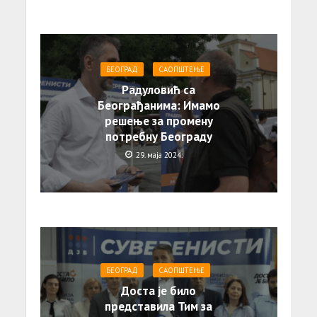
БЕОГРАД
САОПШТЕЊE
Радуловић са
Београђанима: Имамо
решење за промену
потребну Београду
29. маја 2024.
БЕОГРАД
САОПШТЕЊE
Доста је било
представила Тим за