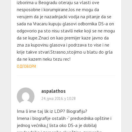
izborima u Beogradu oteraju sa vlasti ove
nesposobne i korumpirane.Jos ne mogu da
verujem da je nazadnjacki vodja na pitanje da se
sada na Vracaru kupuju glasovi odbornika DS-a on
odgovorio pa sto nisu stavili neke koji se ne mogu
da se kupe.Znaci on kao premijer kaze javno da
zna za kupovinu glasova i podrzava to vise i ne
krije takve stvari.Strasno,stojimo u blatu do grla
da ne kazem neku tezu rec!
ОДГОВОРИ
aspalathos
24. јуна 2016. у 10:28
Ima li ime taj lik iz LDP? Biografiju?
Imena i biografije ostalih -” predsednika opštine i
jednog većnika,( lista oko DS-a je dobila)