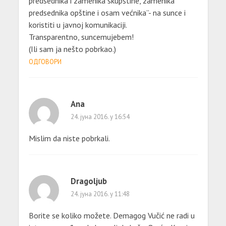
predsednika i zamenika skupštine, zamenika
predsednika opštine i osam većnika”- na sunce i
koristiti u javnoj komunikaciji.
Transparentno, suncemujebem!
(Ili sam ja nešto pobrkao.)
ОДГОВОРИ
Ana
24. јуна 2016. у 16:54
Mislim da niste pobrkali.
Dragoljub
24. јуна 2016. у 11:48
Borite se koliko možete. Demagog Vučić ne radi u