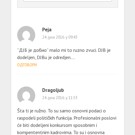
Peja
24. јуна 2016. у 09:43
“ДЈБ је добио” malo mi to ruzno zvuci. DJB je
dodeljen, DJBu je odredjen….
ОДГОВОРИ
Dragoljub
24. јуна 2016. у 11:53
Šta ti je ružno. To su samo osnovni podaci o
raspodeli političkih funkcija. Profesionalni poslovi
će biti dodeljeni konkursom sposobnim i
kompententnim kadrovima. To su i osnovna