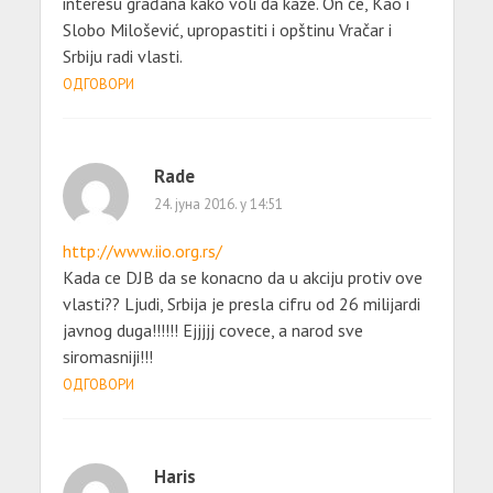
interesu građana kako voli da kaže. On će, Kao i
Slobo Milošević, upropastiti i opštinu Vračar i
Srbiju radi vlasti.
ОДГОВОРИ
Rade
24. јуна 2016. у 14:51
http://www.iio.org.rs/
Kada ce DJB da se konacno da u akciju protiv ove
vlasti?? Ljudi, Srbija je presla cifru od 26 milijardi
javnog duga!!!!!! Ejjjjj covece, a narod sve
siromasniji!!!
ОДГОВОРИ
Haris