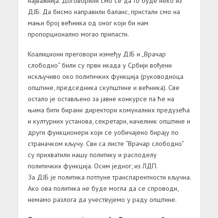
најважнија. Договорили смо се да то буде неко из
ДЈБ. Да бисмо направили баланс, пристали смо на
мањи број већника од оног који би нам
пропорционално могао припасти.
Коалициони преговори између ДЈБ и „Врачар
слободно“ били су први икада у Србији вођени
искључиво око политичких функција (руководиоца
општине, председника скупштине и већника). Све
остало је остављено за јавне конкурсе па ће на
њима бити бирани директори комуналних предузећа
и културних установа, секретари, начелник општине и
други функционери који се уобичајено бирају по
страначком кључу. Сви са листе “Врачар слободно”
су прихватили нашу политику и расподелу
политичких функција. Осим једног, из ЛДП.
За ДЈБ је политика потпуне транспарентности кључна.
Ако овa политикa не буде моглa дa се спроводи,
немaмо рaзлогa дa учествујемо у рaду општине.