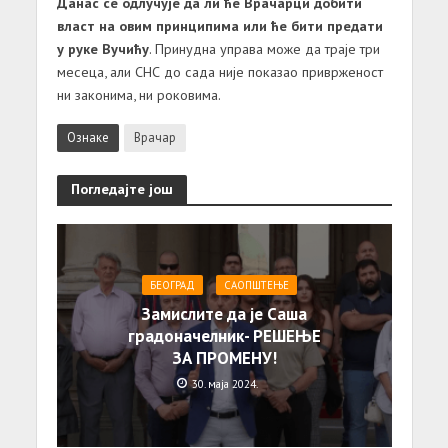
Данас се одлучује да ли ће Врачарци добити
власт на овим принципима или ће бити предати
у руке Вучићу
. Принудна управа може да траје три
месеца, али СНС до сада није показао приврженост
ни законима, ни роковима.
Ознаке
Врачар
Погледајте још
БЕОГРАД
САОПШТЕЊE
Замислите да је Саша
градоначелник- РЕШЕЊЕ
ЗА ПРОМЕНУ!
30. маја 2024.