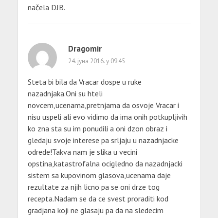
načela DJB.
Dragomir
24. јуна 2016. у 09:45
Steta bi bila da Vracar dospe u ruke
nazadnjaka.Oni su hteli
novcem,ucenama,pretnjama da osvoje Vracar i
nisu uspeli ali evo vidimo da ima onih potkupljivih
ko zna sta su im ponudili a oni dzon obraz i
gledaju svoje interese pa srljaju u nazadnjacke
odrede!Takva nam je slika u vecini
opstina,katastrofalna ocigledno da nazadnjacki
sistem sa kupovinom glasova,ucenama daje
rezultate za njih licno pa se oni drze tog
recepta.Nadam se da ce svest proraditi kod
gradjana koji ne glasaju pa da na sledecim