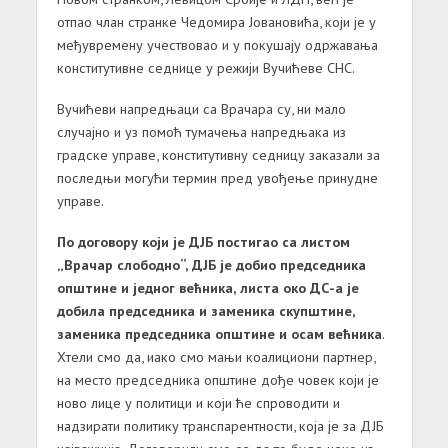
отпао члан странке Чедомира Јовановића, који је у
међувремену учествовао и у покушају одржавања
конститутивне седнице у режији Вучићеве СНС.
Вучићеви напредњаци са Врачара су, ни мало
случајно и уз помоћ тумачења напредњака из
градске управе, конститутивну седницу заказали за
последњи могући термин пред увођење принудне
управе.
По договору који је ДЈБ постигао са листом
„Врачар слободно“, ДЈБ је добио председника
општине и једног већника, листа око ДС-а је
добила председника и заменика скупштине,
заменика председника општине и осам већника
.
Хтели смо да, иако смо мањи коалициони партнер,
на место председника општине дође човек који је
ново лице у политици и који ће спроводити и
надзирати политику транспарентности, која је за ДЈБ