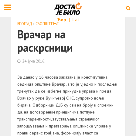
Ћир
|
Lat
БЕОГРАД
•
САОПШТЕЊE
Врачар на
раскрсници
24. јуна 2016.
За данас у 16 часова заказана је конститутивна
седница општине Врачар, а то је уједно и последњи
тренутак да се избегне принудна управа и преда
Врачар у руке Вучићевој СНС, супротно вољи
бирача. Одборници ДЈБ су сви на броју и спремни
да, на договореним принципима потпуне
транспарентности, заустављања страначког
запошљавања и претварања општинске управе у
прави сервис грађана, формирају власт са