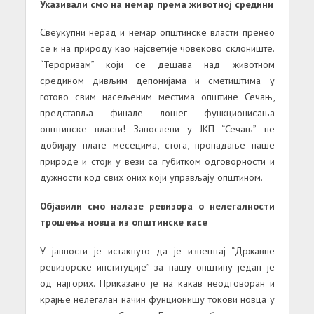
Указивали смо на немар према животној средини
Свеукупни нерад и немар општинске власти пренео
се и на природу као најсветије човеково склониште.
“Тероризам” који се дешава над животном
средином дивљим депонијама и сметиштима у
готово свим насељеним местима општине Сечањ,
представља финале лошег функционисања
општинске власти! Запослени у ЈКП “Сечањ” не
добијају плате месецима, стога, пропадање наше
природе и стоји у вези са губитком одговорности и
дужности код свих оних који управљају општином.
Објавили смо налазе ревизора о нелегалности
трошења новца из општинске касе
У јавности је истакнуто да је извештај “Државне
ревизорске институције” за нашу општину један је
од најгорих. Приказано је на какав неодговоран и
крајње нелегалан начин фунционишу токови новца у