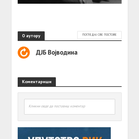
О аутору
ПОГЛЕДАЈ СВЕ ПОСТОВЕ
ДЈБ Војводина
Коментариши
Кликни овде да поставиш коментар