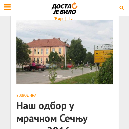
Ћир
|
Lat
ВОЈВОДИНА
Наш одбор у
мрачном Сечњу