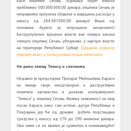
каси општине Сечањ. Годишњи буџет износи
приближно 500.000.000,00 динара, општина Сечањ је
неправилно преузела обавезе и извршила расходе у
износу од 284.587.000,00 динара! Више од
половине буџета је потрошено незаконито!
Бескрупулозно вршење власти ван оквира закона
смешта општину Сечањ убедљиво у најгоре власти
на територији Републике Србије
Државни ревизор
утврдио власт у Сечњу новац троши нелегално
Не дамо земљу Тенису и сличнима
Недавно је председник Предраг Милошевиц́ Караси
на линији своје неодговорне и деструктивне
политике наговестио и долазак контраверзног
“Тениса” у општину Сечањ. Велику захвалност за овај
посао Караси, како сам истиче, дугује Републици и
Покрајини, јер ће од државе добити подстицајна
средства у износу од 170 до 190 милиона динара.
Ово чиме се он хвалио је срамотно и понижавајуће!