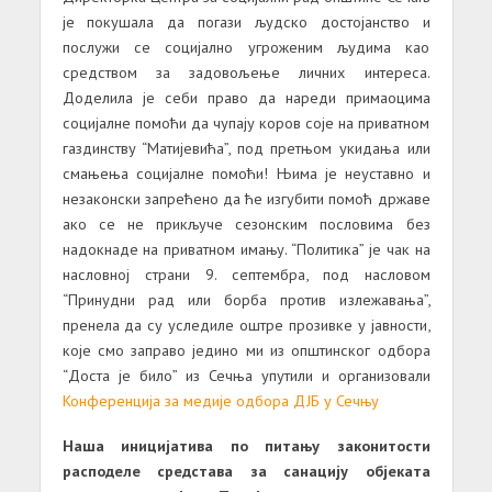
је покушала да погази људско достојанство и
послужи се социјално угроженим људима као
средством за задовољење личних интереса.
Доделила је себи право да нареди примаоцима
социјалне помоћи да чупају коров соје на приватном
газдинству “Матијевића”, под претњом укидања или
смањења социјалне помоћи! Њима је неуставно и
незаконски запрећено да ће изгубити помоћ државе
ако се не прикључе сезонским пословима без
надокнаде на приватном имању. “Политика” је чак на
насловној страни 9. септембра, под насловом
“Принудни рад или борба против излежавања”,
пренела да су уследиле оштре прозивке у јавности,
које смо заправо једино ми из општинског одбора
“Доста је било” из Сечња упутили и организовали
Конференција за медије одбора ДЈБ у Сечњу
Наша иницијатива по питању законитости
расподеле средстава за санацију објеката