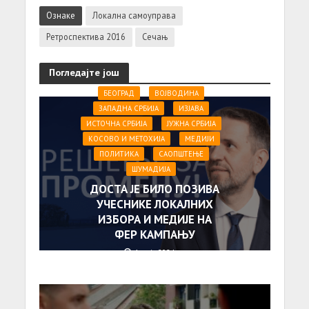
Ознаке
Локална самоуправа
Ретроспектива 2016
Сечањ
Погледајте још
БЕОГРАД
ВОЈВОДИНА
ЗАПАДНА СРБИЈА
ИЗЈАВА
ИСТОЧНА СРБИЈА
ЈУЖНА СРБИЈА
КОСОВО И МЕТОХИЈА
МЕДИЈИ
ПОЛИТИКА
САОПШТЕЊE
ШУМАДИЈА
ДОСТА ЈЕ БИЛО ПОЗИВА
УЧЕСНИКЕ ЛОКАЛНИХ
ИЗБОРА И МЕДИЈЕ НА
ФЕР КАМПАЊУ
1. маја 2024.