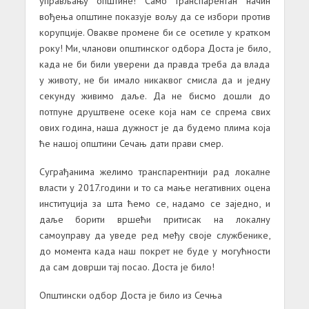
управљању општине! Само транспарентан начин
вођења општине показује вољу да се избори против
корупције. Овакве промене би се осетиле у кратком
року! Ми, чланови општинског одбора Доста је било,
када не би били уверени да правда треба да влада
у животу, не би имало никаквог смисла да и једну
секунду живимо даље. Да не бисмо дошли до
потпуне друштвене осеке која нам се спрема свих
ових година, наша дужност је да будемо плима која
ће нашој општини Сечањ дати прави смер.
Суграђанима желимо транспарентнији рад локалне
власти у 2017.години и то са мање негативних оцена
институција за шта ћемо се, надамо се заједно, и
даље борити вршећи притисак на локалну
самоуправу да уведе ред међу своје службенике,
до момента када наш покрет не буде у могућности
да сам доврши тај посао. Доста је било!
Општински одбор Доста је било из Сечња