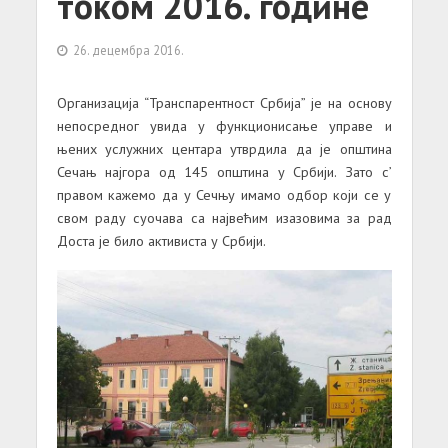
током 2016. године
26. децембра 2016.
Организација “Транспарентност Србија” је на основу
непосредног увида у функционисање управе и
њених услужних центара утврдила да је општина
Сечањ најгора од 145 општина у Србији. Зато с’
правом кажемо да у Сечњу имамо одбор који се у
свом раду суочава са највећим изазовима за рад
Доста је било активиста у Србији.