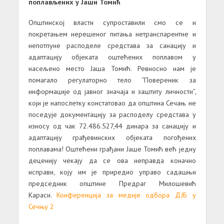
поплављених у Јаши Томић
Општинској власти супроставили смо се и
покретањем нерешеног питања нетранспарентне и
непотпуне расподеле средстава за санацију и
адаптацију објеката оштећених поплавом у
насељено место Јаша Томић. Ревносно нам је
помагало регулаторно тело “Повереник за
информације од јавног значаја и заштиту личности”,
који је напослетку констатовао да општина Сечањ не
поседује документацију за расподелу средстава у
износу од чак 72.486.527,44 динара за санацију и
адаптацију грађевинских објеката погођених
поплавама! Оштећени грађани Јаше Томић већ једну
деценију чекају да се ова неправда коначно
исправи, коју им је приредио управо садашњи
председник општине Предраг Милошевић
Караси.
Конференција за медије одбора ДЈБ у
Сечњу 2