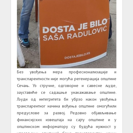
Без увођења мера професионализације и
транспарентности није могућа регенерација општине
Сечањ. Уз стручне, одговорне и савесне људе,
зауставиће се садашње унакажавање општине.
Људи од интегритета би убрзо након увођења
транспарентног начина вођења општине омогућили
предуслове за развој. Редовно објављивање
финансијских извештаја на сајту општине и у
општинском информатору су будућа нужност у