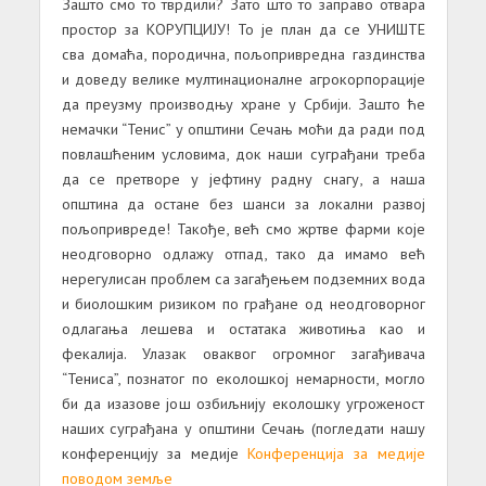
Зашто смо то тврдили? Зато што то заправо отвара
простор за КОРУПЦИЈУ! То је план да се УНИШТЕ
сва домаћа, породична, пољопривредна газдинства
и доведу велике мултинационалне агрокорпорације
да преузму производњу хране у Србији. Зашто ће
немачки “Тенис” у општини Сечањ моћи да ради под
повлашћеним условима, док наши суграђани треба
да се претворе у јефтину радну снагу, а наша
општина да остане без шанси за локални развој
пољопривреде! Такође, већ смо жртве фарми које
неодговорно одлажу отпад, тако да имамо већ
нерегулисан проблем са загађењем подземних вода
и биолошким ризиком по грађане од неодговорног
одлагања лешева и остатака животиња као и
фекалија. Улазак оваквог огромног загађивача
“Тениса”, познатог по еколошкој немарности, могло
би да изазове још озбиљнију еколошку угроженост
наших суграђана у општини Сечањ (погледати нашу
конференцију за медије
Конференција за медије
поводом земље