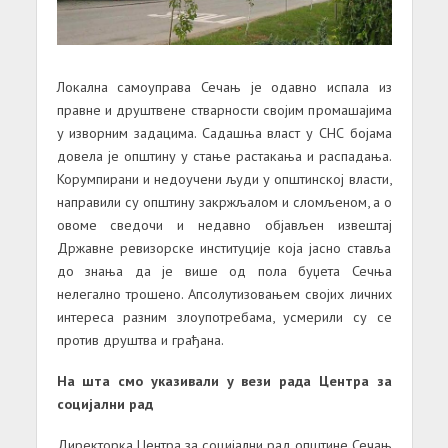
Локална самоуправа Сечањ је одавно испала из
правне и друштвене стварности својим промашајима
у изворним задацима. Садашња власт у СНС бојама
довела је општину у стање растакања и распадања.
Корумпирани и недоучени људи у општинској власти,
направили су општину закржљалом и сломљеном, а о
овоме сведочи и недавно објављен извештај
Државне ревизорске институције која јасно ставља
до знања да је више од пола буџета Сечња
нелегално трошено. Апсолутизовањем својих личних
интереса разним злоупотребама, усмерили су се
против друштва и грађана.
На шта смо указивали у вези рада Центра за
социјални рад
Директорка Центра за социјални рад општине Сечањ