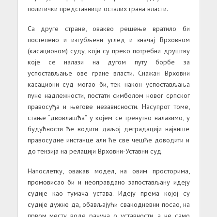
политички представници осталих грана власти.
Са друге стране, овакво решење вратило би
постепено и изгубљени углед и значај Врховном
(касационом) суду, који су преко потребни друштву
које се налази на дугом путу борбе за
успостављање ове гране власти. Снажан Врховни
касациони суд могао би, тек након успостављања
пуне надлежности, постати симболом новог српског
правосуђа и његове независности. Насупрот томе,
стање “двовлашћа” у којем се тренутно налазимо, у
будућности ће водити даљој деградацији највише
правосудне инстанце али ће све чешће доводити и
до тензија на релацији Врховни-Уставни суд.
Напослетку, овакав модел, на овим просторима,
промовисао би и неоправдано запостављану идеју
судије као тумача устава. Идеју према којој су
судије дужне да, обављајући свакодневни посао, на
првом месту воде рачуна о уставности, а не само