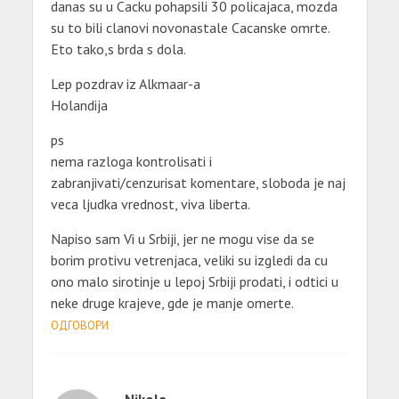
danas su u Cacku pohapsili 30 policajaca, mozda
su to bili clanovi novonastale Cacanske omrte.
Eto tako,s brda s dola.
Lep pozdrav iz Alkmaar-a
Holandija
ps
nema razloga kontrolisati i
zabranjivati/cenzurisat komentare, sloboda je naj
veca ljudka vrednost, viva liberta.
Napiso sam Vi u Srbiji, jer ne mogu vise da se
borim protivu vetrenjaca, veliki su izgledi da cu
ono malo sirotinje u lepoj Srbiji prodati, i odtici u
neke druge krajeve, gde je manje omerte.
ОДГОВОРИ