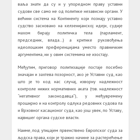
ваља знати да су и у упоредном праву уставни
судови све само не од политике независни органи. У
већини система на Континенту који познају уставно
судство засновано на келзенијанској идеји, судије
махом бирају политичка тела (парламент,
председник, влада…) а критике руковођења
идеолошким преференцијама уместо правничким
аргументима, ни у овим системима не изостају.
Међутим, приговор политизације постаје посебно
значајан и захтева позорност, ако је Уставни суд, као
што је то код нас случај, изворну надлежност
контроле нижих нормативних аката (тзв. надлежност
“негативног законодавца”), у међувремену
проширио и на контролу одлука редовних судова па
и Врховног касационог суда, као још увек, по Уставу,
највишег органа судске власти.
Наиме, под утицајем првенствено Европског суда за
људска права, који је тражио начине за растерећење