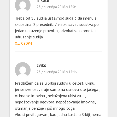
Nikola
27. децембра 2016. у 15:04
Treba od 15 sudija ustavnog suda 3 da imenuje
skupstina, 2 presednik, 7 visoki savet sudstva,po
jedan udruzenje pravnika, advokatska komota i
udruzenje sudija.
ОДГОВОРИ
cviko
27. децембра 2016. у 17:46
Predlažem da se u Srbiji sudovi u celosti ukinu,
jer se sve ostvaruje samo na osnovu sile jačega ,
otima se imovina , nekažnjena ubistva …,
nepoštovanje ugovora, nepoštovanje imovine,
otimanje penzije i još mnogo toga.
Ako si privilegovan , kao jedna kasta u Srbiji, nema