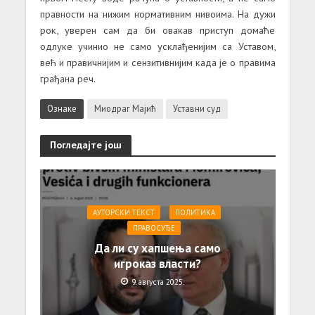
правности на нижим нормативним нивоима. На дужи
рок, уверен сам да би овакав приступ домаће
одлуке учинио не само усклађенијим са Уставом,
већ и правичнијим и сензитивнијим када је о правима
грађана реч.
Ознаке
Миодраг Мајић
Уставни суд
Погледајте још
АУТОРСКИ ТЕКСТ
ПОЛИТИКА
ПРАВОСУЂЕ
Да ли су хапшења само
игроказ власти?
9. августа 2025.