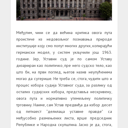
Међутим, чини се да већина критика овога пута
проистиче из недовољног познавања природе
институције коју смо попут многих других, копирајући
германски модел, у систем укључили још 1963.
године. Јер, Уставни суд је по самом Уставу
дизајниран као политичко, пре него судско тело, као
што би, на први поглед, његов назив неупућенима
могао да сугерише. Не треба се, стога, чудити што и
процес избора судија Уставног суда, за разлику од
осталих судијских избора, представља нескривену,
овога пута и нормативно утемељену политичку
трговину. Наиме, сам Устав предвиђа да избор десет
од петнаест “делилаца уставне правде” са
међусобно размењених листа, врше председник
Републике и Народна скупштина. Јасно је да, стога,