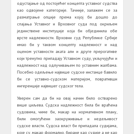
одустајање од постојећег концепта уставног судства
као одвојене категорије. Тачније, залажем се за
разматрање опције према којој би дошло до
спајања Уставног и Врховног суда под окриљем
јединствене институције која би објединила обе
врсте надлежности. Врховни суд Републике Србије
имао би у таквом концепту надлежност и над
оценом уставности аката али и друге прерогативе
који тренутно припадају Уставном суду, укључујући и
надлежност над одлучивањем по уставним жалбама.
Посебно одељење највише судске инстанце бавило
би се уставно-судском материјом, повративши
ингеренције највишег судског тела.
Уверен сам да би на овај начин било остварено
више циљева. Судска надлежност била би враћена
судовима, чиме би, макар на нормативном плану,
били омогућени заокруживање и недељивост
судске власти. Судска власт би припадала судијама,
које су, макар формално, биране као судије а не као