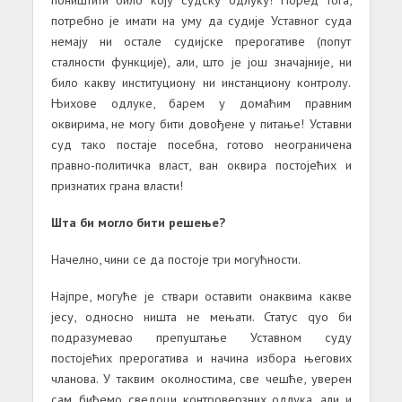
потребно је имати на уму да судије Уставног суда
немају ни остале судијске прерогативе (попут
сталности функције), али, што је још значајније, ни
било какву институциону ни инстанциону контролу.
Њихове одлуке, барем у домаћим правним
оквирима, не могу бити довођене у питање! Уставни
суд тако постаје посебна, готово неограничена
правно-политичка власт, ван оквира постојећих и
признатих грана власти!
Шта би могло бити решење?
Начелно, чини се да постоје три могућности.
Најпре, могуће је ствари оставити онаквима какве
јесу, односно ништа не мењати. Статус qуо би
подразумевао препуштање Уставном суду
постојећих прерогатива и начина избора његових
чланова. У таквим околностима, све чешће, уверен
сам, бићемо сведоци контроверзних одлука, али и