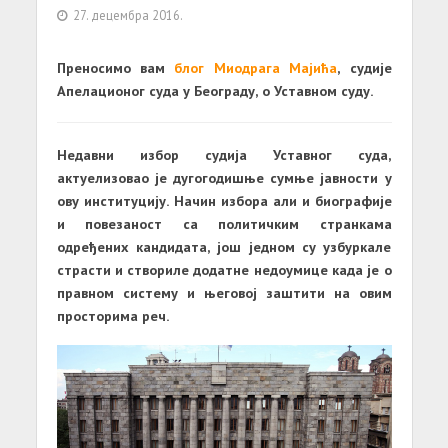
27. децембра 2016.
Преносимо вам
блог Миодрага Мајића
, судије
Апелационог суда у Београду, о Уставном суду.
Недавни избор судија Уставног суда,
актуелизовао је дугогодишње сумње јавности у
ову институцију. Начин избора али и биографије
и повезаност са политичким странкама
одређених кандидата, још једном су узбуркале
страсти и створиле додатне недоумице када је о
правном систему и његовој заштити на овим
просторима реч.