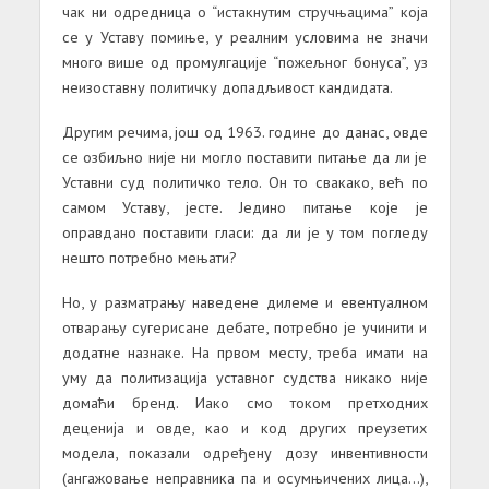
чак ни одредница о “истакнутим стручњацима” која
се у Уставу помиње, у реалним условима не значи
много више од промулгације “пожељног бонуса”, уз
неизоставну политичку допадљивост кандидата.
Другим речима, још од 1963. године до данас, овде
се озбиљно није ни могло поставити питање да ли је
Уставни суд политичко тело. Он то свакако, већ по
самом Уставу, јесте. Једино питање које је
оправдано поставити гласи: да ли је у том погледу
нешто потребно мењати?
Но, у разматрању наведене дилеме и евентуалном
отварању сугерисане дебате, потребно је учинити и
додатне назнаке. На првом месту, треба имати на
уму да политизација уставног судства никако није
домаћи бренд. Иако смо током претходних
деценија и овде, као и код других преузетих
модела, показали одређену дозу инвентивности
(ангажовање неправника па и осумњичених лица…),