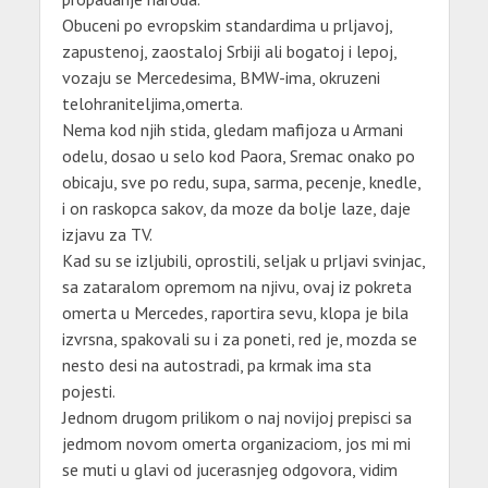
Obuceni po evropskim standardima u prljavoj,
zapustenoj, zaostaloj Srbiji ali bogatoj i lepoj,
vozaju se Mercedesima, BMW-ima, okruzeni
telohraniteljima,omerta.
Nema kod njih stida, gledam mafijoza u Armani
odelu, dosao u selo kod Paora, Sremac onako po
obicaju, sve po redu, supa, sarma, pecenje, knedle,
i on raskopca sakov, da moze da bolje laze, daje
izjavu za TV.
Kad su se izljubili, oprostili, seljak u prljavi svinjac,
sa zataralom opremom na njivu, ovaj iz pokreta
omerta u Mercedes, raportira sevu, klopa je bila
izvrsna, spakovali su i za poneti, red je, mozda se
nesto desi na autostradi, pa krmak ima sta
pojesti.
Jednom drugom prilikom o naj novijoj prepisci sa
jedmom novom omerta organizaciom, jos mi mi
se muti u glavi od jucerasnjeg odgovora, vidim