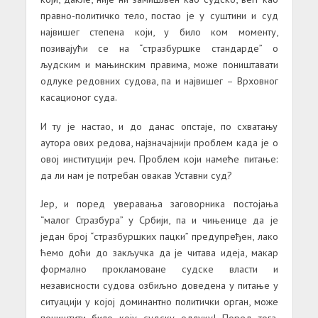
правно-политичко тело, постао је у суштини и суд
највишег степена који, у било ком моменту,
позивајући се на “стразбуршке стандарде” о
људским и мањинским правима, може поништавати
одлуке редовних судова, па и највишег – Врховног
касационог суда.
И ту је настао, и до данас опстаје, по схватању
аутора ових редова, најзначајнији проблем када је о
овој институцији реч. Проблем који намеће питање:
да ли нам је потребан овакав Уставни суд?
Јер, и поред уверавања заговорника постојања
“малог Стразбура” у Србији, па и чињенице да је
један број “стразбуршких пацки” предупређен, лако
ћемо доћи до закључка да је читава идеја, макар
формално прокламоване судске власти и
независности судова озбиљно доведена у питање у
ситуацији у којој доминантно политички орган, може
поништити било коју судску одлуку! Поред тога,