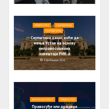
ПРАВОСУЂЕ
САОПШТЕЊE
СКУПШТИНА
Скупштина данас хоће да
мења Устав на основу
неправоснажних
извештаја РИК-а
9. фебруара 2022.
АУТОРСКИ ТЕКСТ
ПРАВОСУЂЕ
Правосуђе или државна