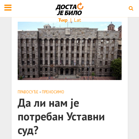
Ћир
|
Lat
ПРАВОСУЂЕ
•
ПРЕНОСИМО
Да ли нам је
потребан Уставни
суд?