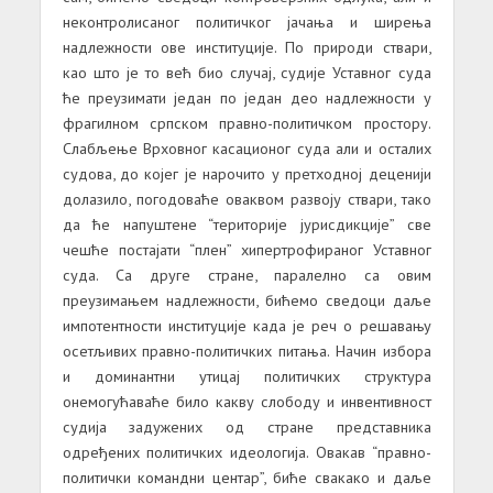
неконтролисаног политичког јачања и ширења
надлежности ове институције. По природи ствари,
као што је то већ био случај, судије Уставног суда
ће преузимати један по један део надлежности у
фрагилном српском правно-политичком простору.
Слабљење Врховног касационог суда али и осталих
судова, до којег је нарочито у претходној деценији
долазило, погодоваће оваквом развоју ствари, тако
да ће напуштене “територије јурисдикције” све
чешће постајати “плен” хипертрофираног Уставног
суда. Са друге стране, паралелно са овим
преузимањем надлежности, бићемо сведоци даље
импотентности институције када је реч о решавању
осетљивих правно-политичких питања. Начин избора
и доминантни утицај политичких структура
онемогућаваће било какву слободу и инвентивност
судија задужених од стране представника
одређених политичких идеологија. Овакав “правно-
политички командни центар”, биће свакако и даље