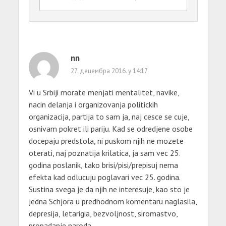
nn
27. децембра 2016. у 14:17
Vi u Srbiji morate menjati mentalitet, navike,
nacin delanja i organizovanja politickih
organizacija, partija to sam ja, naj cesce se cuje,
osnivam pokret ili pariju. Kad se odredjene osobe
docepaju predstola, ni puskom njih ne mozete
oterati, naj poznatija krilatica, ja sam vec 25.
godina poslanik, tako brisi/pisi/prepisuj nema
efekta kad odlucuju poglavari vec 25. godina.
Sustina svega je da njih ne interesuje, kao sto je
jedna Schjora u predhodnom komentaru naglasila,
depresija, letarigia, bezvoljnost, siromastvo,
propadanje naroda.