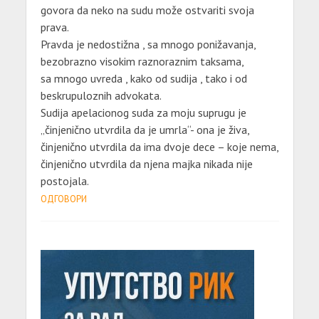
govora da neko na sudu može ostvariti svoja
prava.
Pravda je nedostižna , sa mnogo ponižavanja,
bezobrazno visokim raznoraznim taksama,
sa mnogo uvreda , kako od sudija , tako i od
beskrupuloznih advokata.
Sudija apelacionog suda za moju suprugu je
„činjenično utvrdila da je umrla“- ona je živa,
činjenično utvrdila da ima dvoje dece – koje nema,
činjenično utvrdila da njena majka nikada nije
postojala.
ОДГОВОРИ