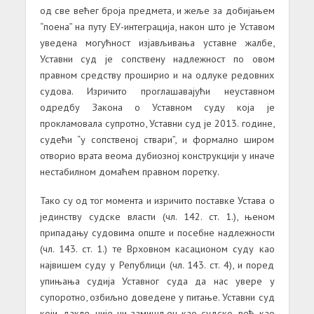
од све већег броја предмета, и жеље за добијањем
“поена” на путу ЕУ-интеграција, након што је Уставом
уведена могућност изјављивања уставне жалбе,
Уставни суд је сопствену надлежност по овом
правном средству проширио и на одлуке редовних
судова. Изричито проглашавајући неуставном
одредбу Закона о Уставном суду која је
прокламовала супротно, Уставни суд је 2013. године,
судећи “у сопственој ствари”, и формално широм
отворио врата веома дубиозној конструкцији у иначе
нестабилном домаћем правном поретку.
Тако су од тог момента и изричито поставке Устава о
јединству судске власти (чл. 142. ст. 1.), њеном
припадању судовима опште и посебне надлежности
(чл. 143. ст. 1.) те Врховном касационом суду као
највишем суду у Републици (чл. 143. ст. 4), и поред
упињања судија Уставног суда да нас увере у
супоротно, озбиљно доведене у питање. Уставни суд
који, дакле, није ни замишљен као судско, већ као