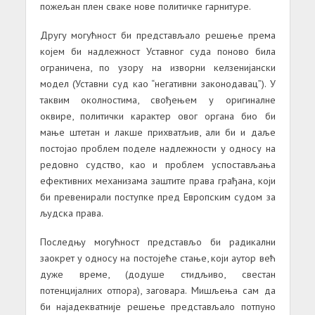
пожељан плен сваке нове политичке гарнитуре.
Другу могућност би представљало решење према
којем би надлежност Уставног суда поново била
ограничена, по узору на изворни келзенијански
модел (Уставни суд као “негативни законодавац”). У
таквим околностима, свођењем у оригиналне
оквире, политички карактер овог органа био би
мање штетан и лакше прихватљив, али би и даље
постојао проблем поделе надлежности у односу на
редовно судство, као и проблем успостављања
ефективних механизама заштите права грађана, који
би превенирали поступке пред Европским судом за
људска права.
Последњу могућност представљо би радикални
заокрет у односу на постојеће стање, који аутор већ
дуже време, (додуше стидљиво, свестан
потенцијалних отпора), заговара. Мишљења сам да
би најадекватније решење представљало потпуно