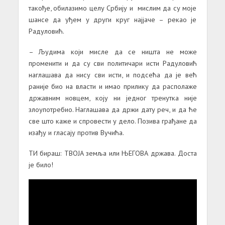
такође, обилазимо целу Србију и мислим да су моје
шансе да уђем у други круг најјаче – рекао је
Радуловић.
– Људима који мисле да се ништа не може
променити и да су сви политичари исти Радуловић
наглашава да нису сви исти, и подсећа да је већ
раније био на власти и имао прилику да располаже
државним новцем, коју ни једног тренутка није
злоупотребио. Наглашава да држи дату реч, и да ће
све што каже и спровести у дело. Позива грађане да
изађу и гласају против Вучића.
ТИ бираш: ТВОЈА земља или ЊЕГОВА држава. Доста
је било!