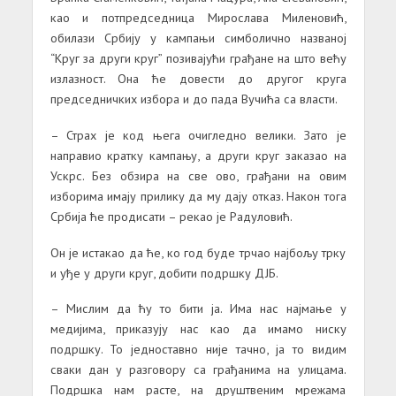
као и потпредседница Мирослава Миленовић,
обилази Србију у кампањи симболично названој
“Круг за други круг” позивајући грађане на што већу
излазност. Она ће довести до другог круга
председничких избора и до пада Вучића са власти.
– Страх је код њега очигледно велики. Зато је
направио кратку кампању, а други круг заказао на
Ускрс. Без обзира на све ово, грађани на овим
изборима имају прилику да му дају отказ. Након тога
Србија ће продисати – рекао је Радуловић.
Он је истакао да ће, ко год буде трчао најбољу трку
и уђе у други круг, добити подршку ДЈБ.
– Мислим да ћу то бити ја. Има нас најмање у
медијима, приказују нас као да имамо ниску
подршку. То једноставно није тачно, ја то видим
сваки дан у разговору са грађанима на улицама.
Подршка нам расте, на друштвеним мрежама