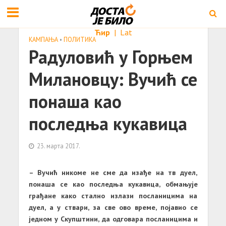
Ћир
|
Lat
КАМПАЊА
•
ПОЛИТИКА
Радуловић у Горњем
Милановцу: Вучић се
понаша као
последња кукавица
23. марта 2017.
– Вучић никоме не сме да изађе на тв дуел,
понаша се као последња кукавица, обмањује
грађане како стално излази посланицима на
дуел, а у ствари, за све ово време, појавио се
једном у Скупштини, да одговара посланицима и