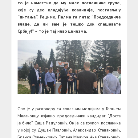
то је наместио да му мале посланичке групе,
које су део владајуће коалиције, постављају
“питања”. Рецимо, Палма га пита: “Председниче
владе, да ли вам је тешко док спашавате
Србију!” – то је тај ниво цинизма.
Ово је у разговору са локалним медијима у Горњем
Милановцу изјавио председнички кандидат “Доста
је било”, Саша Радуловић. Он је са групом посланика
у којој су Душан Павловић, Александар Стевановић,
Бранка Стаменковић, Татјана Мацура, Ана Стевановић,