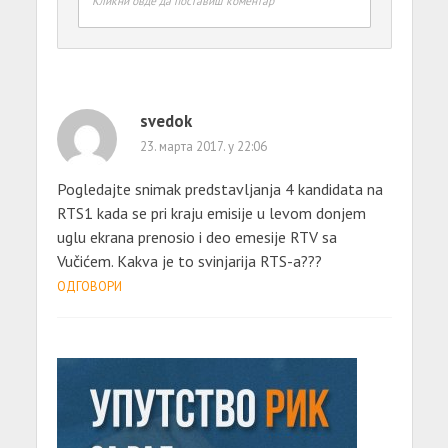
Кликни овде да поставиш коментар
svedok
23. марта 2017. у 22:06
Pogledajte snimak predstavljanja 4 kandidata na
RTS1 kada se pri kraju emisije u levom donjem
uglu ekrana prenosio i deo emesije RTV sa
Vučićem. Kakva je to svinjarija RTS-a???
ОДГОВОРИ