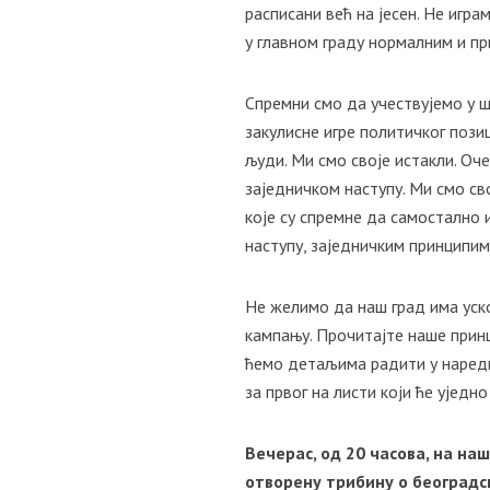
расписани већ на јесен. Не игр
у главном граду нормалним и пр
Спремни смо да учествујемо у ш
закулисне игре политичког поз
људи. Ми смо своје истакли. Оче
заједничком наступу. Ми смо св
које су спремне да самостално 
наступу, заједничким принципима
Не желимо да наш град има уско
кампању. Прочитајте наше прин
ћемо детаљима радити у наредн
за првог на листи који ће уједн
Вечерас, од 20 часова, на н
отворену трибину о београдск