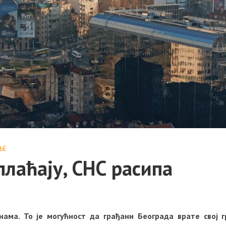
ЊE
плаћају, СНС расипа
нама. То је могућност да грађани Београда врате свој 