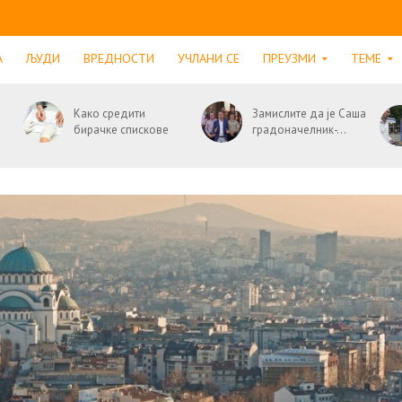
А
ЉУДИ
ВРЕДНОСТИ
УЧЛАНИ СЕ
ПРЕУЗМИ
ТЕМЕ
Како средити
Замислите да је Саша
бирачке спискове
градоначелник-...