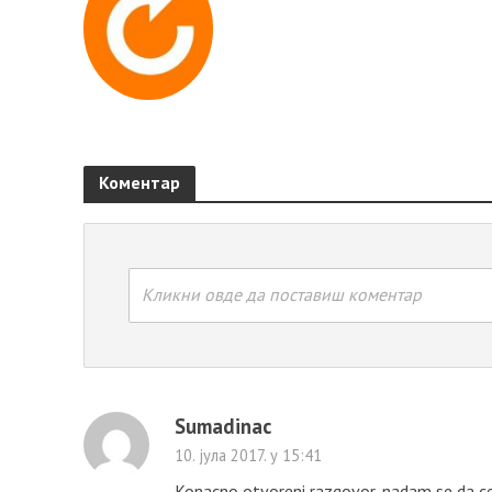
Коментар
Кликни овде да поставиш коментар
Sumadinac
10. јула 2017. у 15:41
Konacno otvoreni razgovor, nadam se da ce