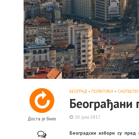
БЕОГРАД
•
ПОЛИТИКА
•
САОПШТЕ
Београђани 
10. јула 2017.
Доста је било
Београдски избори су пред 