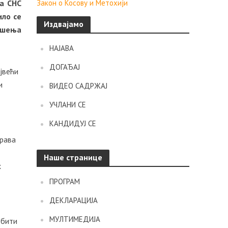
ка СНС
Закон о Косову и Метохији
ило се
Издвајамо
ошења
НАЈАВА
ДОГАЂАЈ
јвећи
и
ВИДЕО САДРЖАЈ
УЧЛАНИ СЕ
КАНДИДУЈ СЕ
права
о
Наше странице
х
ПРОГРАМ
ДЕКЛАРАЦИЈА
МУЛТИМЕДИЈА
 бити