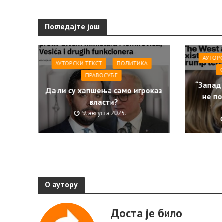
Погледајте још
АУТОР
АУТОРСКИ ТЕКСТ
ПОЛИТИКА
ПРАВОСУЂЕ
“Запад
Да ли су хапшења само игроказ
не по
власти?
9. августа 2025.
О аутору
Доста је било