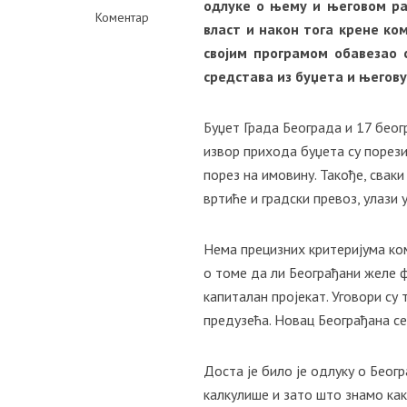
одлуке о њему и његовом раз
Коментар
власт и након тога крене ком
својим програмом обавезао
средстава из буџета и његову
Буџет Града Београда и 17 беог
извор прихода буџета су порези
порез на имовину. Такође, сваки
вртиће и градски превоз, улази у
Нема прецизних критеријума ком
о томе да ли Београђани желе 
капиталан пројекат. Уговори су
предузећа. Новац Београђана се 
Доста је било је одлуку о Беог
калкулише и зато што знамо ка