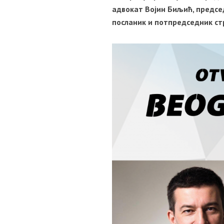
адвокат Војин Биљић, предсе
посланик и потпредседник ст