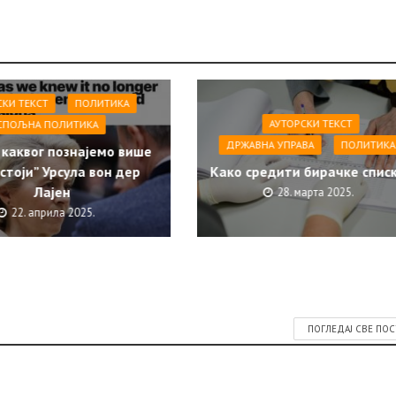
СКИ ТЕКСТ
ПОЛИТИКА
АУТОРСКИ ТЕКСТ
СПОЉНА ПОЛИТИКА
ДРЖАВНА УПРАВА
ПОЛИТИКА
 каквог познајемо више
стоји” Урсула вон дер
Како средити бирачке спис
Лајен
28. марта 2025.
22. априла 2025.
ПОГЛЕДАЈ СВЕ ПО