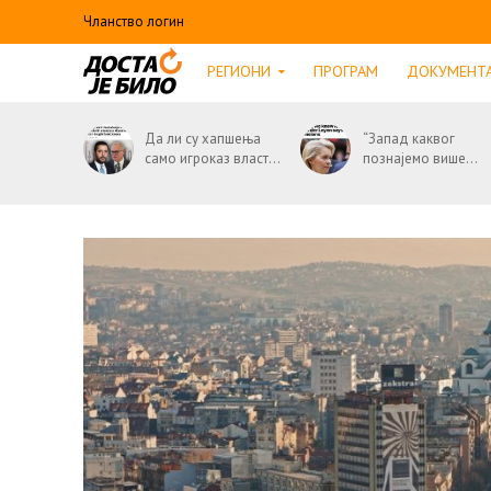
Чланство логин
РЕГИОНИ
ПРОГРАМ
ДОКУМЕНТ
Да ли су хапшења
“Запад каквог
само игроказ власт...
познајемо више...