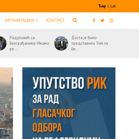
Ћир
|
Lat
ОРГАНИЗАЦИЈА
КОНТАКТ
Радуловић са
Доста је било
Београђанима: Имамо
представила Тим за
ре...
Бе...