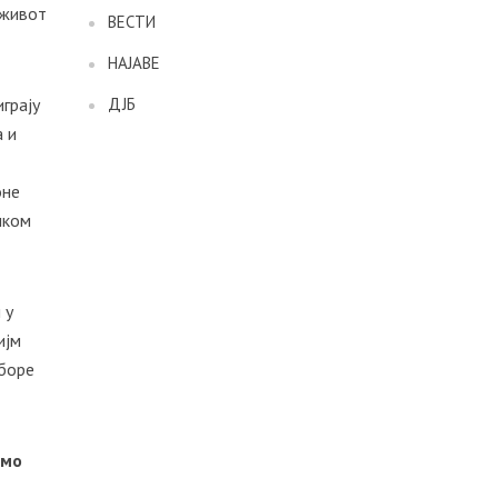
 живот
ВЕСТИ
НАЈАВЕ
грају
ДЈБ
а и
оне
чком
 у
ијм
зборе
емо