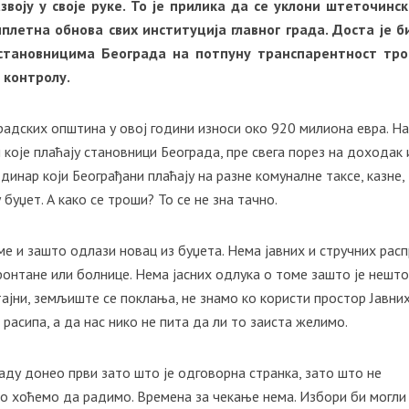
воју у своје руке. То је прилика да се уклони штеточинс
плетна обнова свих институција главног града. Доста је б
 становницима Београда на потпуну транспарентност тр
 контролу.
радских општина у овој години износи око 920 милиона евра. На
 које плаћају становници Београда, пре свега порез на доходак 
 динар који Београђани плаћају на разне комуналне таксе, казне,
 буџет. А како се троши? То се не зна тачно.
е и зашто одлази новац из буџета. Нема јавних и стручних рас
фонтане или болнице. Нема јасних одлука о томе зашто је нешт
 тајни, земљиште се поклања, не знамо ко користи простор Јавни
расипа, а да нас нико не пита да ли то заиста желимо.
раду донео први зато што је одговорна странка, зато што не
ко хоћемо да радимо. Времена за чекање нема. Избори би могли