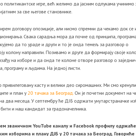
амо политикантске игре, већ желимо да јасним одлукама учинимо
ијатним за све његове становнике.
ирем договору опозиције, али нисмо спремни да чекамо док се и
иционирања. Свака сарадња мора да почне од принципа, програм
кујемо да то ураде и други и то је онда темељ за разговор о
оју колону направили. Позивамо и друге да формирају своје кол
изађу на изборе и да онда те колоне отворе разговор о заједни
, програму и људима. На једној листи.
 привилеговану касту и велики део сиромашних. Ми смо кренули
ципе и план у
20 тачака за Београд.
Он је почетни документ на ч
а два месеца. У септембру ће ДЈБ одржати унутарстраначке и
о бити и наш кандидат за градоначелника.
ашем званичном YouTube каналу и Facebook профилу одржаћ
им изборима и плану ДЈБ у 20 тачака за Београд. Говориће