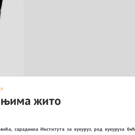
ДА
 њима жито
ћа, сарадника Института за кукуруз, род кукуруза бић