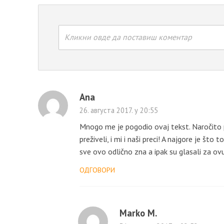
Кликни овде да поставиш коментар
Ana
26. августа 2017. у 20:55
Mnogo me je pogodio ovaj tekst. Naročito p
preživeli, i mi i naši preci! A najgore je št
sve ovo odlično zna a ipak su glasali za ovu 
ОДГОВОРИ
Marko M.