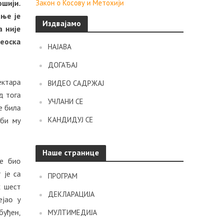
ошији.
Закон о Косову и Метохији
ање је
Издвајамо
а није
еоска
НАЈАВА
ДОГАЂАЈ
ектара
ВИДЕО САДРЖАЈ
д тога
УЧЛАНИ СЕ
е била
КАНДИДУЈ СЕ
 би му
Наше странице
је био
 је са
ПРОГРАМ
х шест
ДЕКЛАРАЦИЈА
ејао у
буђен,
МУЛТИМЕДИЈА