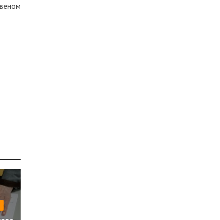
твеном