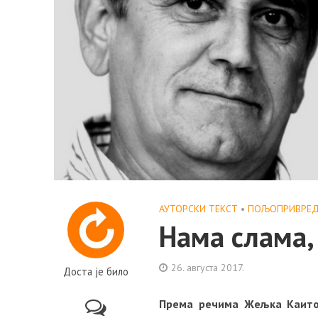
АУТОРСКИ ТЕКСТ
•
ПОЉОПРИВРЕ
Нама слама,
26. августа 2017.
Доста је било
Према речима Жељка Каитови