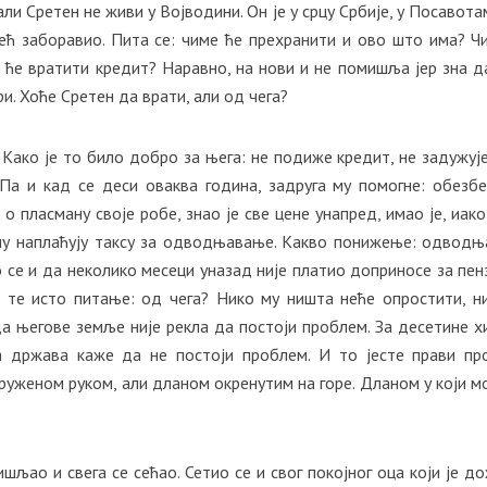
ли Сретен не живи у Војводини. Он је у срцу Србије, у Посавота
ећ заборавио. Пита се: чиме ће прехранити и ово што има? Ч
о ће вратити кредит? Наравно, на нови и не помишља јер зна д
и. Хоће Сретен да врати, али од чега?
 Како је то било добро за њега: не подиже кредит, не задужује
 Па и кад се деси оваква година, задруга му помогне: обезб
 о пласману своје робе, знао је све цене унапред, имао је, иако
 му наплаћују таксу за одводњавање. Какво понижење: одвод
о се и да неколико месеци уназад није платио доприносе за пенз
 те исто питање: од чега? Нико му ништа неће опростити, н
а његове земље није рекла да постоји проблем. За десетине 
 држава каже да не постоји проблем. И то јесте прави пр
руженом руком, али дланом окренутим на горе. Дланом у који м
шљао и свега се сећао. Сетио се и свог покојног оца који је д