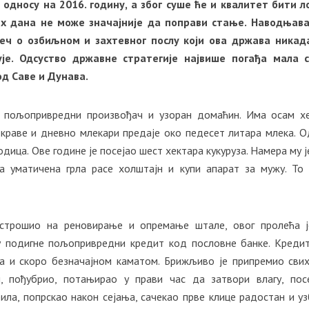
односу на 2016. годину, а због суше ће и квалитет бити л
их дана не може значајније да поправи стање. Наводњав
реч о озбиљном и захтевног послу који ова држава никад
је. Одсуство државне стратегије највише погађа мала с
од Саве и Дунава.
н пољопривредни произвођач и узоран домаћин. Има осам х
краве и дневно млекари предаје око педесет литара млека. О
ица. Ове године је посејао шест хектара кукуруза. Намера му ј
а уматичена грла расе холштајн и купи апарат за мужу. То
истрошио на реновирање и опремање штале, овог пролећа 
у подигне пољопривредни кредит код пословне банке. Кредит
а и скоро безначајном каматом. Брижљиво је припремио сви
н, пођубрио, потањирао у прави час да затвори влагу, пос
ла, попрскао након сејања, сачекао прве клице радостан и уз