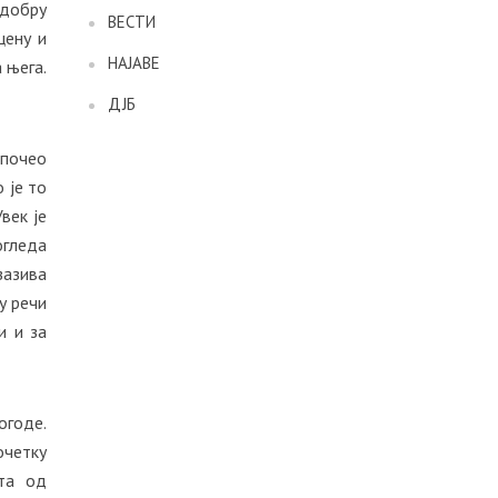
 добру
ВЕСТИ
цену и
НАЈАВЕ
 њега.
ДЈБ
 почео
 је то
век је
огледа
зазива
у речи
и и за
огоде.
очетку
та од