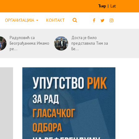
Ћир
|
Lat
ОРГАНИЗАЦИЈА
КОНТАКТ
Радуловић са
Доста је било
Београђанима: Имамо
представила Тим за
ре...
Бе...