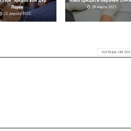
стоји” Урсула вон дер
Како средити бирачке спис
Лајен
28. марта 2025.
22. априла 2025.
ПОГЛЕДАЈ СВЕ ПО