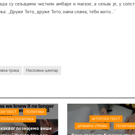
када су сељацима чистили амбаре и магазе, а сељак је, у сопс
ева: „Друже Тито, друже Тито, нама слама, теби жито…“
овна-трака
Насловна-центар
СКИ ТЕКСТ
ПОЛИТИКА
АУТОРСКИ ТЕКСТ
СПОЉНА ПОЛИТИКА
ДРЖАВНА УПРАВА
ПОЛИТИКА
 каквог познајемо више