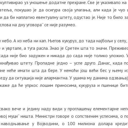
 култивирао уз уношење додатне прехране. Све је указивало на
атеља, покушао је да осигура своја улагања, али када је чуо 
и да би наплатио евентуалну штету, одустао је. Није то било за
 слова на дну уговора“ се није разумео.
небо. А из неба ни кап. Његов кукуруз, до тада најбољи у селу,
е и увртале, а туга расла. Знао је Сретен шта то значи. Преживео
сада није био задужен и никада до сада није толико уложио. У
окнађивао штету. Пропадне једно – успе друго. Данас, када п
ине неће имати шта да бере. У немоћи још већи бес у њему и
ду да ситуација није алармантна. У ушима му данима одзвањај
 каже да ће упркос лошим приносима, кукуруза и пшенице бит
свако вече и једину наду види у проглашењу елементарне неп
овој муци“ ништа. Министри говоре о сопственим успесима, о п
 наводњавање у Војводини, о 100 милиона долара креди