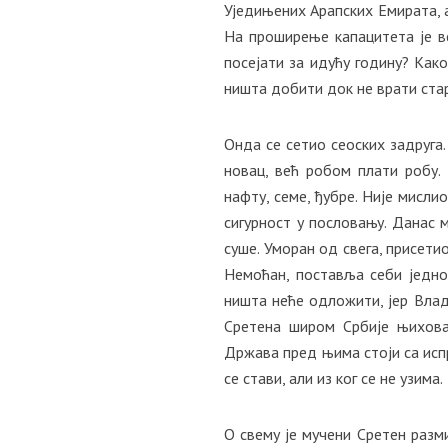
Уједињених Арапских Емирата, а
На проширење капацитета је в
посејати за идућу годину? Как
ништа добити док не врати стар
Онда се сетио сеоских задруга.
новац, већ робом плати робу.
нафту, семе, ђубре. Није мислио
сигурност у пословању. Данас
суше. Уморан од свега, присети
Немоћан, поставља себи једно
ништа неће одложити, јер Влад
Сретена широм Србије њихова
Држава пред њима стоји са исп
се стави, али из ког се не узима.
О свему је мучени Сретен разми