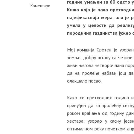
године умањен за 60 одсто у 
Коментари
Киша која је пала претходн
најефикаснија мера, али је 
умела у целости да реализу
породична газдинства јужно 
Мој комшија Сретен је узора
земље, добру шталу са четири 
живи његова четворочлана пород
да на пролеће набави још дв
олакшало посао.
Како се претходних година 
принуђен да за пролећну сетв
роком враћања од годину дан
хектара: узорао у касну јесе
оптималном року почетком апри