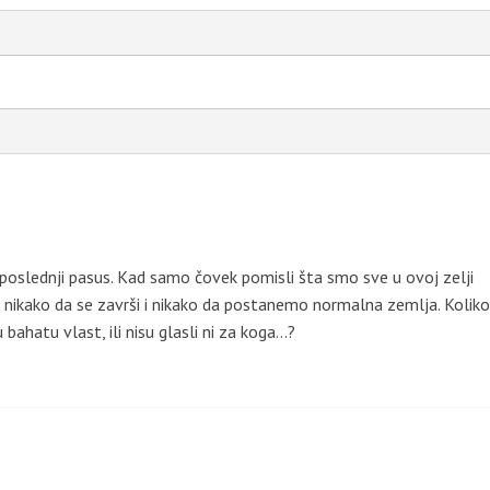
oslednji pasus. Kad samo čovek pomisli šta smo sve u ovoj zelji
o to nikako da se završi i nikako da postanemo normalna zemlja. Koliko 
bahatu vlast, ili nisu glasli ni za koga…?