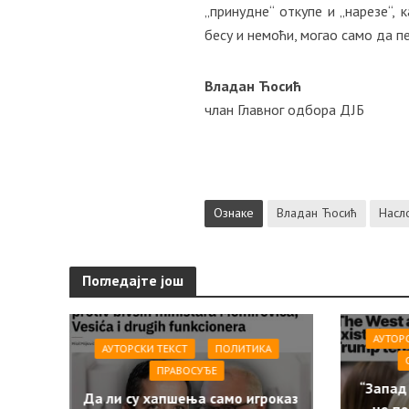
„принудне“ откупе и „нарезе“, 
бесу и немоћи, могао само да п
Владан Ћосић
члан Главног одбора ДЈБ
Ознаке
Владан Ћосић
Насл
Погледајте још
АУТОР
АУТОРСКИ ТЕКСТ
ПОЛИТИКА
ПРАВОСУЂЕ
“Запад
Да ли су хапшења само игроказ