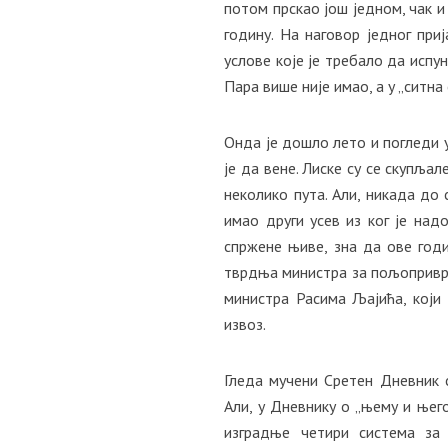
потом прскао још једном, чак и
годину. На наговор једног приј
услове које је требало да испун
Пара више није имао, а у „ситна
Онда је дошло лето и погледи у 
је да вене. Лиске су се скупљал
неколико пута. Али, никада до 
имао други усев из ког је над
спржене њиве, зна да ове год
тврдња министра за пољопривре
министра Расима Љајића, који
извоз.
Гледа мучени Сретен Дневник 
Али, у Дневнику о „њему и њег
изградње четири система за