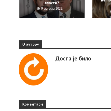
не по
власти?
9. августа 2025.
О аутору
Доста је било
Коментари