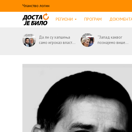
Чланство логин
РЕГИОНИ
ПРОГРАМ
ДОКУМЕНТ
Да ли су хапшења
“Запад каквог
само игроказ власт...
познајемо више...