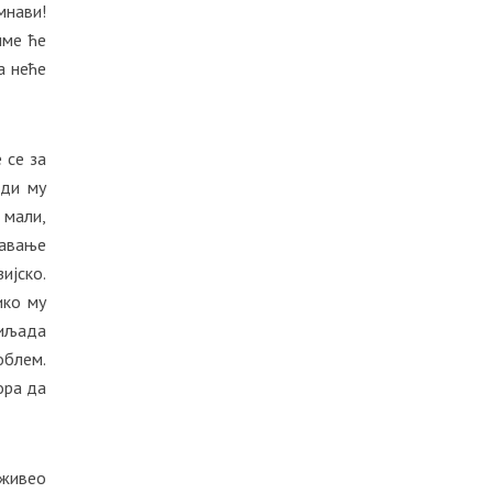
мнави!
име ће
а неће
 се за
еди му
 мали,
њавање
ијско.
ико му
хиљада
облем.
ора да
оживео