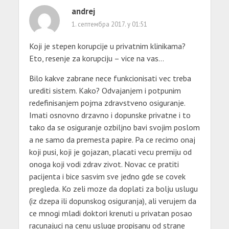
andrej
1. септембра 2017. у 01:51
Koji je stepen korupcije u privatnim klinikama?
Eto, resenje za korupciju – vice na vas…
Bilo kakve zabrane nece funkcionisati vec treba
urediti sistem. Kako? Odvajanjem i potpunim
redefinisanjem pojma zdravstveno osiguranje.
Imati osnovno drzavno i dopunske privatne i to
tako da se osiguranje ozbiljno bavi svojim poslom
a ne samo da premesta papire. Pa ce recimo onaj
koji pusi, koji je gojazan, placati vecu premiju od
onoga koji vodi zdrav zivot. Novac ce pratiti
pacijenta i bice sasvim sve jedno gde se covek
pregleda. Ko zeli moze da doplati za bolju uslugu
(iz dzepa ili dopunskog osiguranja), ali verujem da
ce mnogi mladi doktori krenuti u privatan posao
racunajuci na cenu usluge propisanu od strane