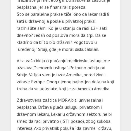
Tražili ste primer, eto ga. Zdravstvena zaštita je
besplatna, jer se finansira iz poreza.
Što se paralelne prakse tiče, ono da lekar radi 8
sati u državnoj a posle u privatnoj praksi,
razmislite sami. Ko je u stanju da radi 12+ sati
dnevno? Jedan od poslova mora da trpi. Da se
kladimo da bi to bio državni? Pogotovo u
“uređenoj” Srbiji, gde je moral diskutabilan.
A ta vaša ideja o plaćanju medicinske usluge me
užasava, “cenovnik usluga”. Potpuno odbija od
Srbije. Valjda vam je uzor Amerika, pored žive i
zdrave Evrope. Onog njenog najboljeg dela na koji
treba da se ugledate, koji je za Ameriku Amerika.
Zdravstvena zaštita MORA biti univerzalna i
besplatna. Država plaća uslugu, privatnom i
državnom lekaru. Lekar u državnom sektoru ne bi
smeo da radi privatno (ISTI posao), zbog sukoba
interesa. Ako privatnik pokuša “da zavrne” državu,