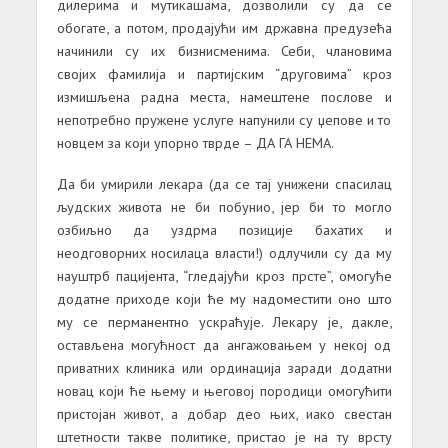
дилерима и мутикашама, дозволили су да се
обогате, а потом, продајући им државна предузећа
начинили су их бизнисменима. Себи, члановима
својих фамилија и партијским “друговима” кроз
измишљена радна места, намештене послове и
непотребно пружене услуге напунили су џепове и то
новцем за који упорно тврде – ДА ГА НЕМА.
Да би умирили лекара (да се тај унижени спасилац
људских живота не би побунио, јер би то могло
озбиљно да уздрма позиције бахатих и
неодговорних носилаца власти!) одлучили су да му
науштрб пацијента, “гледајући кроз прсте”, омогуће
додатне приходе који ће му надоместити оно што
му се перманентно ускраћује. Лекару је, дакле,
остављена могућност да ангажовањем у некој од
приватних клиника или ординација заради додатни
новац који ће њему и његовој породици омогућити
пристојан живот, а добар део њих, иако свестан
штетности такве политике, пристао је на ту врсту