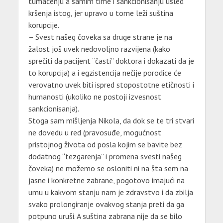
tumačenju a samim time i sankcionisanju usled
kršenja istog, jer upravo u tome leži suština
korupcije.
– Svest našeg čoveka sa druge strane je na
žalost još uvek nedovoljno razvijena (kako
sprečiti da pacijent “časti” doktora i dokazati da je
to korupcija) a i egzistencija nečije porodice će
verovatno uvek biti ispred stopostotne etičnosti i
humanosti (ukoliko ne postoji izvesnost
sankcionisanja).
Stoga sam mišljenja Nikola, da dok se te tri stvari
ne dovedu u red (pravosuđe, mogućnost
pristojnog života od posla kojim se bavite bez
dodatnog “tezgarenja” i promena svesti našeg
čoveka) ne možemo se osloniti ni na šta sem na
jasne i konkretne zabrane, pogotovo imajući na
umu u kakvom stanju nam je zdravstvo i da zbilja
svako prolongiranje ovakvog stanja preti da ga
potpuno uruši. A suština zabrana nije da se bilo