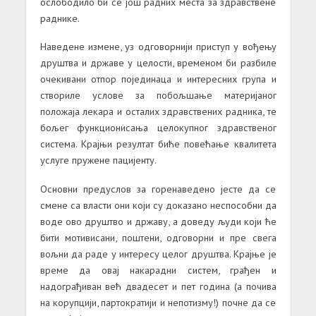
ослободило би се још радних места за здравствене
раднике.
Наведене измене, уз одговорнији приступ у вођењу
друштва и државе у целости, временом би разбиле
очекивани отпор појединаца и интересних група и
створиле услове за побољшање материјаног
положаја лекара и осталих здравствених радника, те
бољег функционисања целокупног здравственог
система. Крајњи резултат биће повећање квалитета
услуге пружене пацијенту.
Основни предуслов за горенаведено јесте да се
смене са власти они који су доказано неспособни да
воде ово друштво и државу, а доведу људи који ће
бити мотивисани, поштени, одговорни и пре свега
вољни да раде у интересу целог друштва. Крајње је
време да овај накарадни систем, грађен и
надограђиван већ двадесет и пет година (а почива
на корупцији, партократији и непотизму!) почне да се