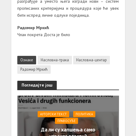
разграђује а уместо њега изгради нови – систем
прописаних критеријума и процедура које ће увек
бити испред личне одлуке појединца.
Радомир Мркић
Члан покрета Доста је било
Ознаке
Насловна-трака
Насловна-центар
Радомир Мркић
Погледајте још
АУТОРСКИ ТЕКСТ
ПОЛИТИКА
ПРАВОСУЂЕ
Да ли су хапшења само