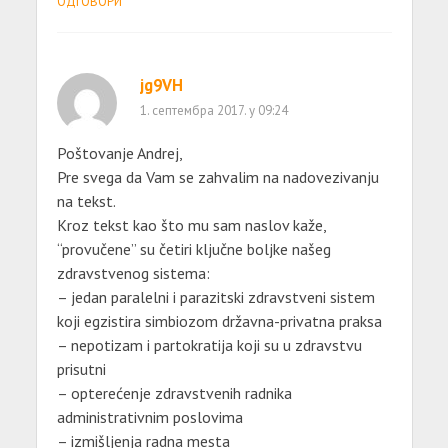
ОДГОВОРИ
jg9VH
1. септембра 2017. у 09:24
Poštovanje Andrej,
Pre svega da Vam se zahvalim na nadovezivanju
na tekst.
Kroz tekst kao što mu sam naslov kaže,
“provučene” su četiri ključne boljke našeg
zdravstvenog sistema:
– jedan paralelni i parazitski zdravstveni sistem
koji egzistira simbiozom državna-privatna praksa
– nepotizam i partokratija koji su u zdravstvu
prisutni
– opterećenje zdravstvenih radnika
administrativnim poslovima
– izmišljenja radna mesta