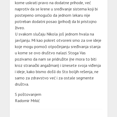
kome uskrati pravo na dodatne prihode, već
naprotiv da se krene u sređivanje sistema koji bi
postepeno omogućio da jednom lekaru nije
potreban dodatni posao (prihod) da bi pristojno
živeo.
U svakom slučaju Nikola još jednom hvala na
javljanju. Mi kao pokret otvoreni smo za sve ideje
koje mogu pomoći otpočinjanju sređivanja stanja
u kome se ovo društvo nalazi. Stoga Vas
pozivamo da nam se pridružite (ne mora to biti
kroz stranački angažman) i iznesete svoja viđenja
i ideje, kako bismo došli do što boljih rešenja, ne
samo za zdravstvo već i za ostale segmente
društva.
S poštovanjem
Radomir Mrkić