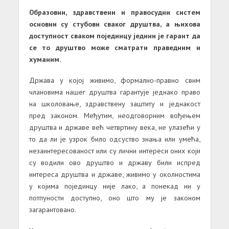
Образовни, здравствени и правосудни систем
основни су стубови сваког друштва, а њихова
доступност сваком појединцу једини је гарант да
се то друштво може сматрати праведним и
хуманим.
Држава у којој живимо, формално-правно свим
члановима нашег друштва гарантује једнако право
на школовање, здравствену заштиту и једнакост
пред законом. Међутим, неодговорним вођењем
друштва и државе већ четвртину века, не улазећи у
то да ли је узрок било одсуство знања или умећа,
незаинтересованост или су лични интереси оних који
су водили ово друштво и државу били испред
интереса друштва и државе, живимо у околностима
у којима појединцу није лако, а понекад ни у
потпуности доступно, оно што му је законом
загарантовано.