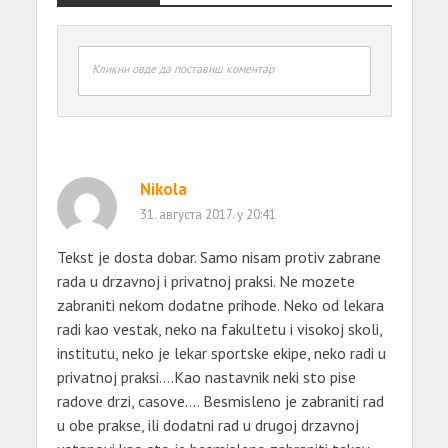
Кликни овде да поставиш коментар
Nikola
31. августа 2017. у 20:41
Tekst je dosta dobar. Samo nisam protiv zabrane
rada u drzavnoj i privatnoj praksi. Ne mozete
zabraniti nekom dodatne prihode. Neko od lekara
radi kao vestak, neko na fakultetu i visokoj skoli,
institutu, neko je lekar sportske ekipe, neko radi u
privatnoj praksi….Kao nastavnik neki sto pise
radove drzi, casove…. Besmisleno je zabraniti rad
u obe prakse, ili dodatni rad u drugoj drzavnoj