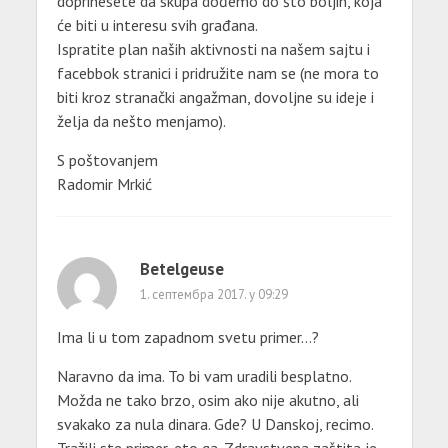
doprinesete da skupa dođemo do što boljih, koja
će biti u interesu svih građana.
Ispratite plan naših aktivnosti na našem sajtu i
facebbok stranici i pridružite nam se (ne mora to
biti kroz stranački angažman, dovoljne su ideje i
želja da nešto menjamo).
S poštovanjem
Radomir Mrkić
Betelgeuse
1. септембра 2017. у 09:29
Ima li u tom zapadnom svetu primer…?
Naravno da ima. To bi vam uradili besplatno.
Možda ne tako brzo, osim ako nije akutno, ali
svakako za nula dinara. Gde? U Danskoj, recimo.