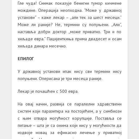
Гле чуда! Снимак показује бенигни тумор кичмене
мождине. Операција неопходна. “Може у државној
установи“ – каже лекар – „али тек за шест месеци.“
Може ли раније? Не, термини су попуњени. „Али“,
наставља добри доктор „може приватно. Три и по
хиљаде евра.“ Пацијенткиња прима двадесет и осам
хиљада динара месечно.
ЕПИЛОГ
У државној установи ипак нису сви термини нису
попуњени. Оперисана је три месеца раније.
Лекар је почашћен с 500 евра.
На овај начин, развија се паралелни здравствени
систем који паразитира на постојећем, а у симбиози
с њим отвара могућност корупције. Поставља се
питање – шта је са онима који нису у могућности да
издвоје новац за ефикасно лечење у приватној