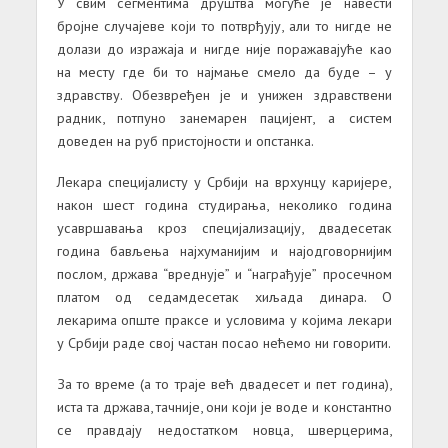
У свим сегментима друштва могуће је навести
бројне случајеве који то потврђују, али то нигде не
долази до изражаја и нигде није поражавајуће као
на месту где би то најмање смело да буде – у
здравству. Обезвређен је и унижен здравствени
радник, потпуно занемарен пацијент, а систем
доведен на руб пристојности и опстанка.
Лекарa специјалисту у Србији на врхунцу каријере,
након шест година студирања, неколико година
усавршавања кроз специјализацију, двадесетак
година бављења најхуманијим и најодговорнијим
послом, државa “вреднује” и “награђује” просечном
платом од седамдесетак хиљада динара. О
лекарима опште праксе и условима у којима лекари
у Србији раде свој частан посао нећемо ни говорити.
За то време (а то траје већ двадесет и пет година),
иста та држава, тачније, они који је воде и константно
се правдају недостатком новца, шверцерима,