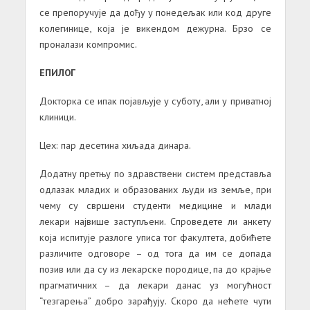
се препоручује да дођу у понедељак или код друге
колегинице, која је викендом дежурна. Брзо се
проналази компромис.
ЕПИЛОГ
Докторка се ипак појављује у суботу, али у приватној
клиници.
Цех: пар десетина хиљада динара.
Додатну претњу по здравствени систем представља
одлазак младих и образованих људи из земље, при
чему су свршени студенти медицине и млади
лекари највише заступљени. Спроведете ли анкету
која испитује разлоге уписа тог факултета, добићете
различите одговоре – од тога да им се допада
позив или да су из лекарске породице, па до крајње
прагматичних – да лекари данас уз могућност
“тезгарења” добро зарађују. Скоро да нећете чути