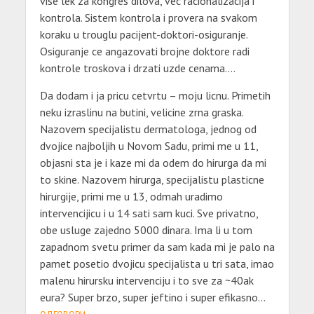
vise lek za kongres dilova, vec racionalizacija i
kontrola. Sistem kontrola i provera na svakom
koraku u trouglu pacijent-doktori-osiguranje.
Osiguranje ce angazovati brojne doktore radi
kontrole troskova i drzati uzde cenama….
Da dodam i ja pricu cetvrtu – moju licnu. Primetih
neku izraslinu na butini, velicine zrna graska.
Nazovem specijalistu dermatologa, jednog od
dvojice najboljih u Novom Sadu, primi me u 11,
objasni sta je i kaze mi da odem do hirurga da mi
to skine. Nazovem hirurga, specijalistu plasticne
hirurgije, primi me u 13, odmah uradimo
intervencijicu i u 14 sati sam kuci. Sve privatno,
obe usluge zajedno 5000 dinara. Ima li u tom
zapadnom svetu primer da sam kada mi je palo na
pamet posetio dvojicu specijalista u tri sata, imao
malenu hirursku intervenciju i to sve za ~40ak
eura? Super brzo, super jeftino i super efikasno…