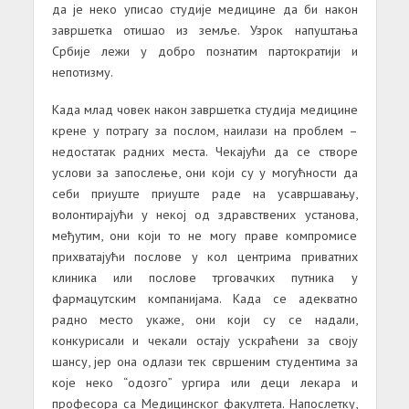
да је неко уписао студије медицине да би након
завршетка отишао из земље. Узрок напуштања
Србије лежи у добро познатим партократији и
непотизму.
Када млад човек након завршетка студија медицине
крене у потрагу за послом, наилази на проблем –
недостатак радних места. Чекајући да се створе
услови за запослење, они који су у могућности да
себи приуште приуште раде на усавршавању,
волонтирајући у некој од здравствених установа,
међутим, они који то не могу праве компромисе
прихватајући послове у кол центрима приватних
клиника или послове трговачких путника у
фармацутским компанијама. Када се адекватно
радно место укаже, они који су се надали,
конкурисали и чекали остају ускраћени за своју
шансу, јер она одлази тек свршеним студентима за
које неко “одозго” ургира или деци лекара и
професора са Медицинског факултета. Напослетку,