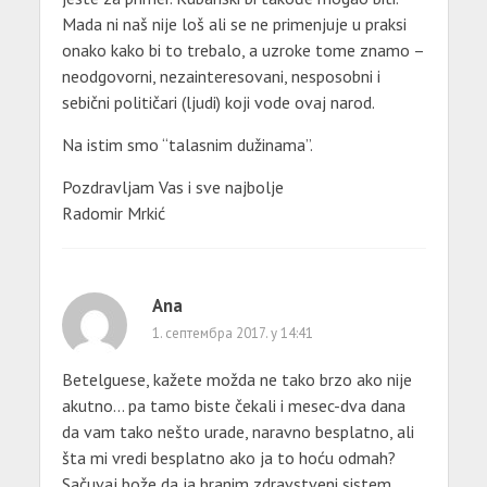
Mada ni naš nije loš ali se ne primenjuje u praksi
onako kako bi to trebalo, a uzroke tome znamo –
neodgovorni, nezainteresovani, nesposobni i
sebični političari (ljudi) koji vode ovaj narod.
Na istim smo “talasnim dužinama”.
Pozdravljam Vas i sve najbolje
Radomir Mrkić
Ana
1. септембра 2017. у 14:41
Betelguese, kažete možda ne tako brzo ako nije
akutno… pa tamo biste čekali i mesec-dva dana
da vam tako nešto urade, naravno besplatno, ali
šta mi vredi besplatno ako ja to hoću odmah?
Sačuvaj bože da ja branim zdravstveni sistem