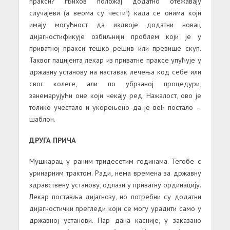
пракси? Њихов положај додатно отежавају
случајеви (а веома су чести!) када се онима који
имају могућност да издвоје додатни новац
дијагностификује озбиљнији проблем који је у
приватној пракси тешко решив или превише скуп.
Таквог пацијента лекар из приватне праксе упућује у
државну установу на наставак лечења код себе или
свог колеге, али по убрзаној процедури,
занемарујући оне који чекају ред. Нажалост, ово је
толико учестало и укорењено да је већ постало –
шаблон.
ДРУГА ПРИЧА
Мушкарац у раним тридесетим годинама. Тегобе с
уринарним трактом. Ради, нема времена за државну
здравствену установу, одлази у приватну ординацију.
Лекар поставља дијагнозу, но потребни су додатни
дијагностички прегледи који се могу урадити само у
државној установи. Пар дана касније, у заказано