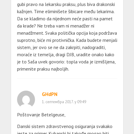
gubi pravo na lekarsku praksu, plus biva drakonski
kažnjen. Time eliminišete šibicare među lekarima.
Da se kladimo da nijednom neće pasti na pamet
da krade? Ne treba vam ni menadžer ni
menadžment. Svaka politička opcija koja podržava
suprotno, biće mi protivnička. Kada budete menjali
sistem, jer ovo se ne da zakrpiti, nadograditi,
moraće iz temelja, dragi DJB, uradite onako kako
je to Saša uvek govorio: topla voda je izmišljena,
primenite praksu najboljih.
GHdPN
1. септембра 2017. у 09:49
Poštovanje Betelgeuse,
Danski sistem zdravstvenog osiguranja svakako
jeste za primer. Kubanski bi takođe mogao biti.