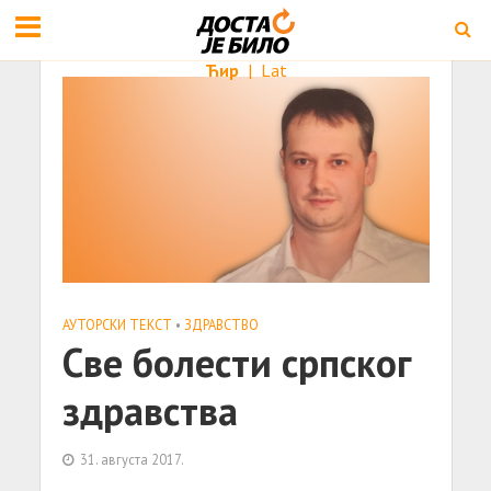
Ћир
|
Lat
АУТОРСКИ ТЕКСТ
•
ЗДРАВСТВО
Све болести српског
здравства
31. августа 2017.