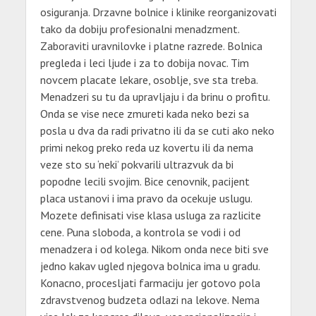
osiguranja. Drzavne bolnice i klinike reorganizovati
tako da dobiju profesionalni menadzment.
Zaboraviti uravnilovke i platne razrede. Bolnica
pregleda i leci ljude i za to dobija novac. Tim
novcem placate lekare, osoblje, sve sta treba.
Menadzeri su tu da upravljaju i da brinu o profitu.
Onda se vise nece zmureti kada neko bezi sa
posla u dva da radi privatno ili da se cuti ako neko
primi nekog preko reda uz kovertu ili da nema
veze sto su ‘neki’ pokvarili ultrazvuk da bi
popodne lecili svojim. Bice cenovnik, pacijent
placa ustanovi i ima pravo da ocekuje uslugu.
Mozete definisati vise klasa usluga za razlicite
cene. Puna sloboda, a kontrola se vodi i od
menadzera i od kolega. Nikom onda nece biti sve
jedno kakav ugled njegova bolnica ima u gradu.
Konacno, procesljati farmaciju jer gotovo pola
zdravstvenog budzeta odlazi na lekove. Nema