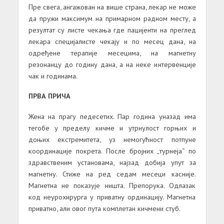
Пре свега, ангажован на више страна, лекар не може
да пружи максимум на примарном радном месту, а
резултат су листе чекања где пацијенти на преглед
лекара специјалисте чекају и по месец дана, на
одређене терапије месецима, на магнетну
резонанцу до годину дана, а на неке интервенције
чак и годинама.
ПРВА ПРИЧА
Жена на прагу педесетих. Пар година уназад има
тегобе у пределу кичме и утрнулост горњих и
доњих екстремитета, уз немогућност потпуне
координације покрета. После бројних „турнеја“ по
здравственим установама, најзад добија упут за
магнетну. Стиже на ред седам месеци касније.
Магнетна не показује ништа. Препорука. Одлазак
код неурохирурга у приватну ординацију. Магнетна
приватно, али овог пута комплетан кичмени стуб.