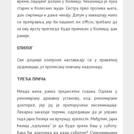
време, пацијент долази у болницу. Чекаоница је пуна
старих и болесних људи. Сестра прво прозива њега,
док смртници и даље чекају. Датум у извештају мало
се преправља, јер би пациент, ex officio, требало да
за ову врсту прегледа буде примљен у болницу дан
раније.
ЕПИЛОГ
Све доцније контроле настављају се у приватној
ординацији, уз прописану новчану надокнаду.
ТРЕЋА ПРИЧА
Млада жена, раних тридесетих година. Одлази у
реномирану државну установу, код реномиране
докторке, јер јој је препоручена инсеминација.
Лекарка заказује термин, одредивши да је управо
тада јајна ћелија на врхунцу зрелости. Међутим, јајна
ћелија „одлучила“ је да буде зрела баш у суботу.
Како ће докторка да ради суботом? Супружницима