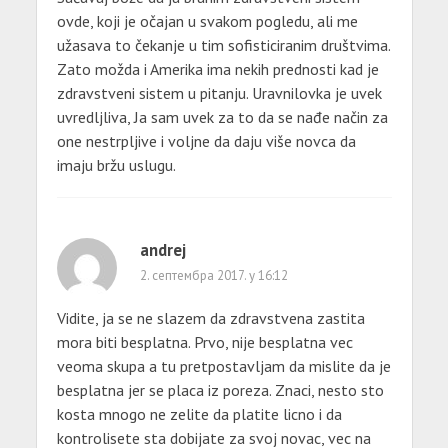
ovde, koji je očajan u svakom pogledu, ali me
užasava to čekanje u tim sofisticiranim društvima.
Zato možda i Amerika ima nekih prednosti kad je
zdravstveni sistem u pitanju. Uravnilovka je uvek
uvredljliva, Ja sam uvek za to da se nađe način za
one nestrpljive i voljne da daju više novca da
imaju bržu uslugu.
andrej
2. септембра 2017. у 16:12
Vidite, ja se ne slazem da zdravstvena zastita
mora biti besplatna. Prvo, nije besplatna vec
veoma skupa a tu pretpostavljam da mislite da je
besplatna jer se placa iz poreza. Znaci, nesto sto
kosta mnogo ne zelite da platite licno i da
kontrolisete sta dobijate za svoj novac, vec na