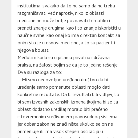
institutima, svakako da to ne samo da ne treba
razgraničavati već naprotiv, niko iz oblasti
medicine ne može bolje poznavati tematiku i
preneti znanje drugima, kao i to znanje iskoristiti u
naučne svrhe, kao onaj ko ima direktan kontakt sa
onim što je u osnovi medicine, a to su pacijent i
njegova bolest.
Međutim kada su u pitanju privatna i državna
praksa, na žalost bojim se da je to jedino rešenje.
Dva su razloga za to:
– Mi smo nedovoljno uređeno društvo da bi
uređenje samo pomenute oblasti moglo dati
konkretne rezultate. Da bi rezultati bili vidljivi, to
bi sem izvesnih zakonskih izmena (kojima bi se ta
oblast dodatno uredila) moralo biti praćeno
istovremenim sređivanjem pravosudnog sistema,
jer dobar zakon ne znači ništa ukoliko se on ne
primenjuje ili ima visok stepen oscilacija u