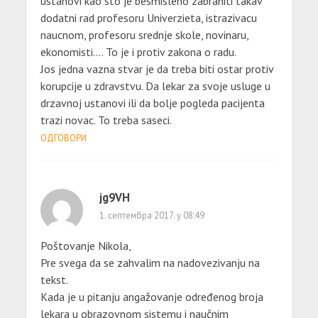
ustanovi kao sto je besmisleno zabraniti takav
dodatni rad profesoru Univerzieta, istrazivacu
naucnom, profesoru srednje skole, novinaru,
ekonomisti…. To je i protiv zakona o radu.
Jos jedna vazna stvar je da treba biti ostar protiv
korupcije u zdravstvu. Da lekar za svoje usluge u
drzavnoj ustanovi ili da bolje pogleda pacijenta
trazi novac. To treba saseci.
ОДГОВОРИ
jg9VH
1. септембра 2017. у 08:49
Poštovanje Nikola,
Pre svega da se zahvalim na nadovezivanju na
tekst.
Kada je u pitanju angažovanje određenog broja
lekara u obrazovnom sistemu i naučnim