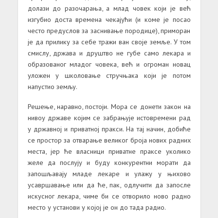
долази до разочарања, а млад човек који је већ
изгубио доста времена чекајући (и коме је посао
често предуслов за заснивање породице), приморан
је да прилику за себе тражи ван своје земље. У том
смислу, држава и друштво не губе само лекара и
образованог младог човека, већ и огроман новац
уложен у школовање стручњака који је потом
напустио земљу.
Решење, наравно, постоји. Мора се донети закон на
нивоу државе којим се забрањује истовремени рад
у државној и приватној пракси. На тај начин, добиће
се простор за отварање великог броја нових радних
места, јер ће власници приватне праксе уколико
желе да послују и буду конкурентни морати да
запошљавају младе лекаре и улажу у њихово
усавршавање или да ће, пак, одлучити да запосле
искусног лекара, чиме би се отворило ново радно
место у установи у којој је он до тада радио.