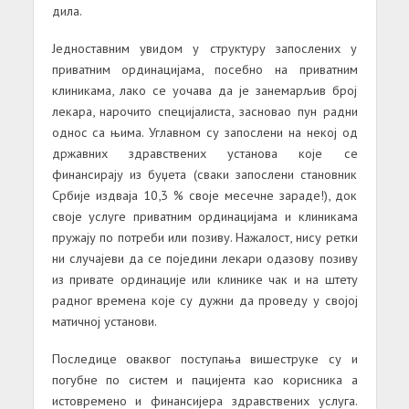
дила.
Једноставним увидом у структуру запослених у
приватним ординацијама, посебно на приватним
клиникама, лако се уочава да је занемарљив број
лекара, нарочито специјалиста, засновао пун радни
однос са њима. Углавном су запослени на некој од
државних здравствених установа које се
финансирају из буџета (сваки запослени становник
Србије издваја 10,3 % своје месечне зараде!), док
своје услуге приватним ординацијама и клиникама
пружају по потреби или позиву. Нажалост, нису ретки
ни случајеви да се поједини лекари одазову позиву
из привате ординације или клинике чак и на штету
радног времена које су дужни да проведу у својој
матичној установи.
Последице оваквог поступања вишеструке су и
погубне по систем и пацијента као корисника а
истовремено и финансијера здравствених услуга.