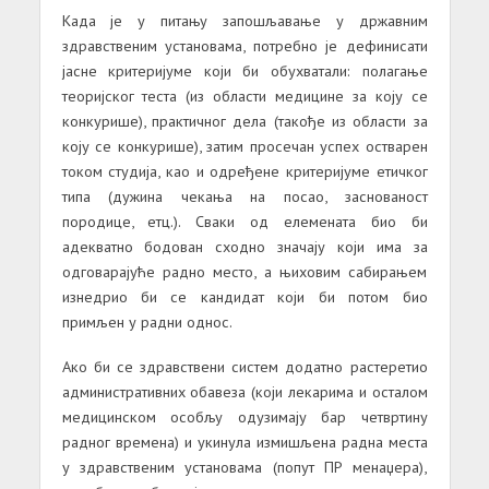
Када је у питању запошљавање у државним
здравственим установама, потребно је дефинисати
јасне критеријуме који би обухватали: полагање
теоријског теста (из области медицине за коју се
конкурише), практичног дела (такође из области за
коју се конкурише), затим просечан успех остварен
током студија, као и одређене критеријуме етичког
типа (дужина чекања на посао, заснованост
породице, етц.). Сваки од елемената био би
адекватно бодован сходно значају који има за
одговарајуће радно место, а њиховим сабирањем
изнедрио би се кандидат који би потом био
примљен у радни однос.
Ако би се здравствени систем додатно растеретио
административних обавеза (који лекарима и осталом
медицинском особљу одузимају бар четвртину
радног времена) и укинула измишљена радна места
у здравственим установама (попут ПР менаџера),