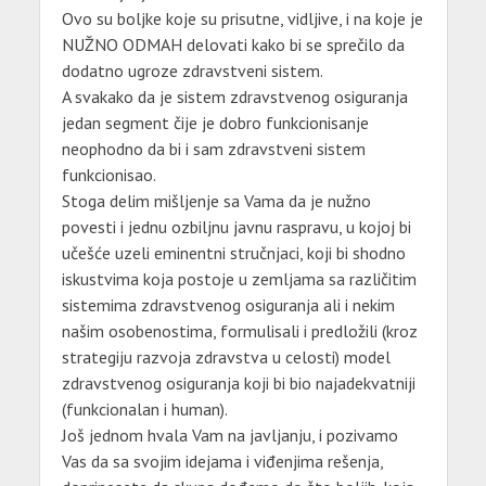
Ovo su boljke koje su prisutne, vidljive, i na koje je
NUŽNO ODMAH delovati kako bi se sprečilo da
dodatno ugroze zdravstveni sistem.
A svakako da je sistem zdravstvenog osiguranja
jedan segment čije je dobro funkcionisanje
neophodno da bi i sam zdravstveni sistem
funkcionisao.
Stoga delim mišljenje sa Vama da je nužno
povesti i jednu ozbiljnu javnu raspravu, u kojoj bi
učešće uzeli eminentni stručnjaci, koji bi shodno
iskustvima koja postoje u zemljama sa različitim
sistemima zdravstvenog osiguranja ali i nekim
našim osobenostima, formulisali i predložili (kroz
strategiju razvoja zdravstva u celosti) model
zdravstvenog osiguranja koji bi bio najadekvatniji
(funkcionalan i human).
Još jednom hvala Vam na javljanju, i pozivamo
Vas da sa svojim idejama i viđenjima rešenja,