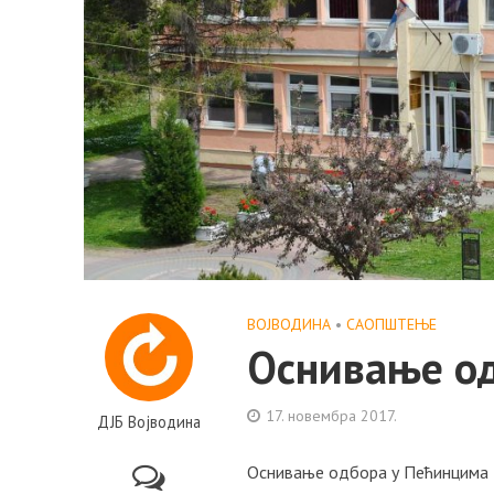
ВОЈВОДИНА
•
САОПШТЕЊE
Оснивање о
17. новембра 2017.
ДЈБ Војводина
Оснивање одбора у Пећинцима