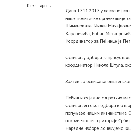
Коментариши
Дана 17.11.2017. у локалној ка
наше политичке организације з
Шимановаца, Милен Михајловић 
Карловчића, Бобан Месаоровић 
Координатор за Пећинце је Пет
Оснивању одбора је присуствова
координатор Никола Штула, ок
Захтев за оснивање општинског
Пећинци су једно од ретких мес
Оснивањем овог одбора и отва
попуњава нашим активистима. О
покривености територије Србије
Наредне изборе дочекујемо још 