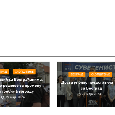
а
ГРАД
САОПШТЕЊE
БЕОГРАД
САОПШТЕЊE
овић са Београђанима:
Доста је било представила
о решење за промену
за Београд
отребну Београду
27. маја 2024.
29. маја 2024.