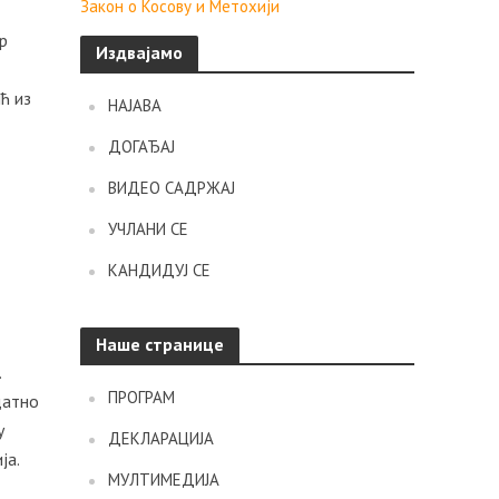
Закон о Косову и Метохији
р
Издвајамо
ћ из
НАЈАВА
ДОГАЂАЈ
ВИДЕО САДРЖАЈ
УЧЛАНИ СЕ
КАНДИДУЈ СЕ
Наше странице
.
ПРОГРАМ
датно
у
ДЕКЛАРАЦИЈА
ја.
МУЛТИМЕДИЈА