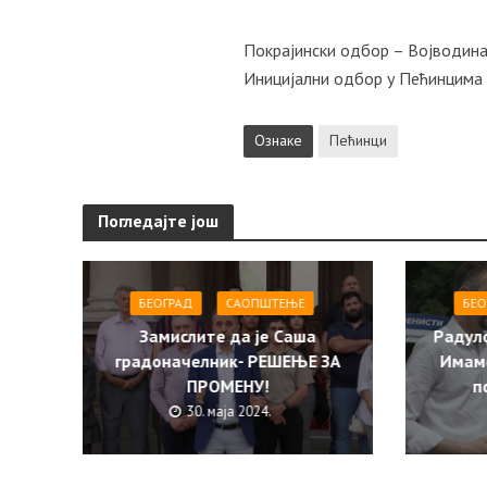
Покрајински одбор – Војводин
Иницијални одбор у Пећинцима
Ознаке
Пећинци
Погледајте још
БЕОГРАД
САОПШТЕЊE
БЕО
Замислите да је Саша
Радул
градоначелник- РЕШЕЊЕ ЗА
Имам
ПРОМЕНУ!
п
30. маја 2024.