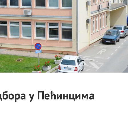
дбора у Пећинцима