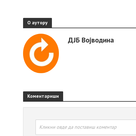
О аутору
ДЈБ Војводина
Коментариши
Кликни овде да поставиш коментар