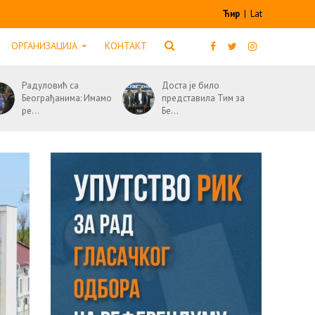
Ћир
|
Lat
ОРГАНИЗАЦИЈА
КОНТАКТ
Радуловић са
Доста је било
Београђанима: Имамо
представила Тим за
ре...
Бе...