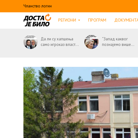
Чланство логин
РЕГИОНИ
ПРОГРАМ
ДОКУМЕНТ
Да ли су хапшења
“Запад каквог
само игроказ власт...
познајемо више...