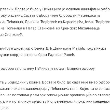
нцеларији Доста је било у Пећинцима је основан иницијални одбо
а ову општину. Састав одбора чине Слободан Масникоса из
из Пећинаца, Драгиша Ђорђевић из Карловчића, Јован Ђорђеви
из Попинаца и Петар Станковић из Сремских Михаљеваца.
ар Станковић.
ли су и директор странке ДЈБ Димитрије Мајкић, покрајински
ружни координатор за Срем Радован Радић.
 одбора за општину Пећинце је послат Главном одбору.
та у Војводини у којима Доста је било до сада није имао одбор
рањем локалне канцеларије у Пећинцима мапа Војводине се до
во нас поставља у сам врх опозиционих организација по степен
, али и по агилном људству и опремљености локалних канцелари
јачи.