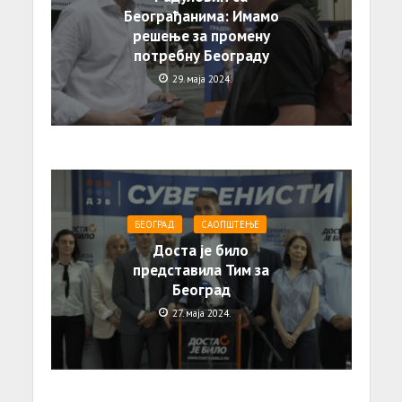
Београђанима: Имамо
решење за промену
потребну Београду
29. маја 2024.
БЕОГРАД
САОПШТЕЊE
Доста је било
представила Тим за
Београд
27. маја 2024.