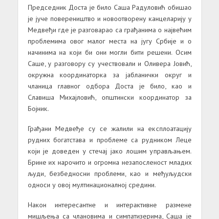
Председник Доста је било Саша Радуловић обишао
је јуче повереништво и новоотворену канцеларију у
Медвеђи где је разговарао са грађанима о највећим
проблемима овог малог места на југу Србије и о
начинима на који би они могли бити решени. Осим
Саше, у разговору су учествовали и Оливера Јовић,
oкружна координаторка за јабланички округ и
чланица главног одбора Доста је било, као и
Славиша Михајловић, општински координатор за
Бојник.
Грађани Медвеђе су се жалили на експлоатацију
рудних богатстава и проблеме са рудником Леце
који је доведен у стечај јако лошим управљањем.
Брине их нарочито и огромна незапосленост младих
људи, безбедносни проблеми, као и међуљудски
односи у овој мултинационалној средини.
Након интересантне и интерактивне размене
мишљења са члановима и симпатизерима, Саша је