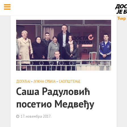
Ћир
ДОГАЂАЈ
•
ЈУЖНА СРБИЈА
•
САОПШТЕЊE
Саша Радуловић
посетио Медвеђу
17. новембра 2017.