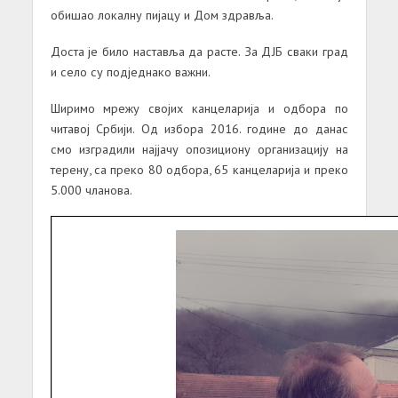
обишао локалну пијацу и Дом здравља.
Доста је било наставља да расте. За ДЈБ сваки град
и село су подједнако важни.
Ширимо мрежу својих канцеларија и одбора по
читавој Србији. Од избора 2016. године до данас
смо изградили најјачу опозициону организацију на
терену, са преко 80 одбора, 65 канцеларија и преко
5.000 чланова.