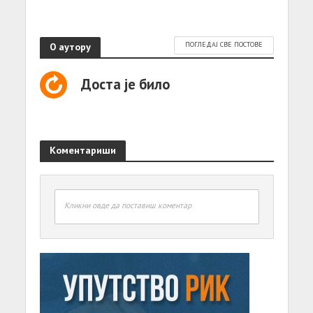
О аутору
ПОГЛЕДАЈ СВЕ ПОСТОВЕ
Доста је било
Коментариши
Кликни овде да поставиш коментар