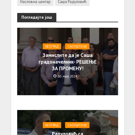
Насловна-центар
Саша Радуловић
Погледајте још
БЕОГРАД
САОПШТЕЊE
Замислите да је Саша
градоначелник- РЕШЕЊЕ
ЗА ПРОМЕНУ!
30. маја 2024.
БЕОГРАД
САОПШТЕЊE
Радуловић са