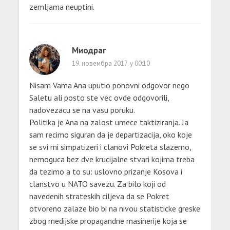
zemljama neuptini.
Миодраг
19. новембра 2017. у 00:10
Nisam Vama Ana uputio ponovni odgovor nego
Saletu ali posto ste vec ovde odgovorili,
nadovezacu se na vasu poruku.
Politika je Ana na zalost umece taktiziranja. Ja
sam recimo siguran da je departizacija, oko koje
se svi mi simpatizeri i clanovi Pokreta slazemo,
nemoguca bez dve krucijalne stvari kojima treba
da tezimo a to su: uslovno prizanje Kosova i
clanstvo u NATO savezu. Za bilo koji od
navedenih strateskih ciljeva da se Pokret
otvoreno zalaze bio bi na nivou statisticke greske
zbog medijske propagandne masinerije koja se