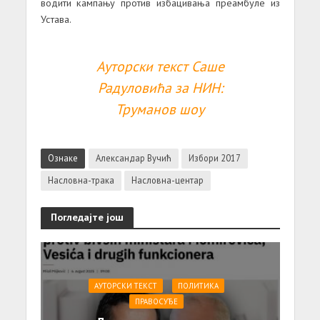
водити кампању против избацивања преамбуле из
Устава.
Ауторски текст Саше
Радуловића за НИН:
Труманов шоу
Ознаке
Александар Вучић
Избори 2017
Насловна-трака
Насловна-центар
Погледајте још
АУТОРСКИ ТЕКСТ
ПОЛИТИКА
ПРАВОСУЂЕ