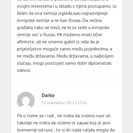
svojim interesima i u skladu s njima postupamo. Ja
želim da ova zemlja izgleda kao najrazvijenije
evropske zemlje a ne kao Rusija. Da većina
građana tako ne misli, ne bi se selili u evropske
zemlje već u Rusiju. Mi možemo imati lične
afinitete, ali ne smemo gubiti iz vida da je
prijateljstvo moguće samo među pojedincima, a
ne među državama. Među državama, u najboljem
slučaju, mogu postojati samo dobri diplomatski
odnosi.
Darko
19. новембра 2017. у 13:56
Pa o tome se i radi , ne treba da volimo ruse ali
takodje ne treba da volimo ni zapad koji je jeos
licemerniji od rusa , to si do sada valjda mogla da