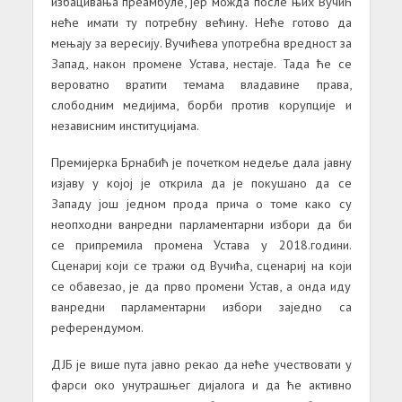
избацивања преамбуле, јер можда после њих Вучић
неће имати ту потребну већину. Неће готово да
мењају за вересију. Вучићева употребна вредност за
Запад, након промене Устава, нестаје. Тада ће се
вероватно вратити темама владавине права,
слободним медијима, борби против корупције и
независним институцијама.
Премијерка Брнабић је почетком недеље дала јавну
изјаву у којој је открила да је покушано да се
Западу још једном прода прича о томе како су
неопходни ванредни парламентарни избори да би
се припремила промена Устава у 2018.години.
Сценариј који се тражи од Вучића, сценариј на који
се обавезао, је да прво промени Устав, а онда иду
ванредни парламентарни избори заједно са
референдумом.
ДЈБ је више пута јавно рекао да неће учествовати у
фарси око унутрашњег дијалога и да ће активно