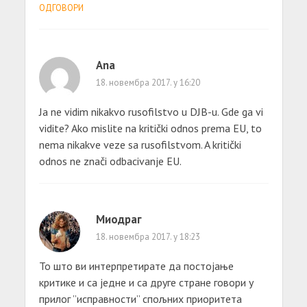
ОДГОВОРИ
Ana
18. новембра 2017. у 16:20
Ja ne vidim nikakvo rusofilstvo u DJB-u. Gde ga vi
vidite? Ako mislite na kritički odnos prema EU, to
nema nikakve veze sa rusofilstvom. A kritički
odnos ne znači odbacivanje EU.
Миодраг
18. новембра 2017. у 18:23
То што ви интерпретирате да постојање
критике и са једне и са друге стране говори у
прилог ”исправности” спољних приоритета