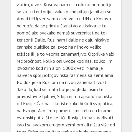
Zatim, u vezi Kosova nam nisu nikako pomogli jer
se za tu teritoriju svakako i ne pitaju (a pitaju se
Ameri i EU) već samo drže veto u UN da Kosovo
ne može da se primi u članstvo ali kakva je to
pomoć ako svakako nemaš suverenitet na toj
teritoriji. Dalje, Rusi nam i dalje ne daju nikakve
carinske olakšice za izvoz na njihovo veliko
tržište ili je to veoma zanemarljivo. Otprilike važi
recipročnost, koliko oni uvoze kod nas, toliko i mi
izvozimo kod njih a oni 1000x veći. Nama je
najveća spoljnotrgovinska razmena sa zemljama
EU dok je sa Rusijom na nivou zanemarljivosti.
Tako da, kad se malo bolje pogleda, osim te
pravoslavne ljubavi, Srbija nema apsolutno ništa
od Rusije. Čak nas i koriste kako bi širili svoj uticaj
na Evropu. Ako smo pametni, mi treba da biramo
evropski put a što se tiče Rusije, treba sarađivati
kao i sa svakom drugom zemljom ali ništa više od
toga. Državna politika treba da bude zasnovana