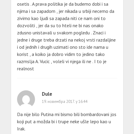
osetis . A prava politika je da budemo dobi i sa
njima i sa zapadom , jer nikada u srbiji necemo da
zivimo kao ljudi sa zapada niti ce nam oni to
dozvoliti , jer da su to hteli ne bi nas onako
zdusno unistavali u svakom pogledu . Znaci i
jedne i druge treba drzati na nekoj vrsti razdaljine
i od jednih i drugih uzimati ono sto ide nama u
korist , a koiko ja dobro vidim to jedino tako
razmslja A. Vucic , voleli vi njega ili ne . I to je
realnost
Dule
19. новембра 2017. у 16:44
Da nije bilo Putina mi bismo bili bombardovani jos
koji put a možda bi i trupe neke ušle lepo kao u
Irak.