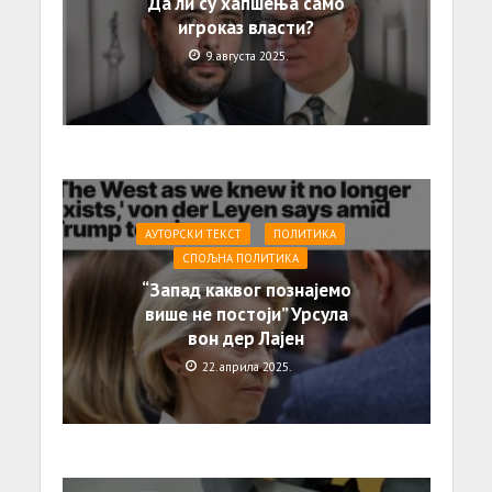
Да ли су хапшења само
игроказ власти?
9. августа 2025.
АУТОРСКИ ТЕКСТ
ПОЛИТИКА
СПОЉНА ПОЛИТИКА
“Запад каквог познајемо
више не постоји” Урсула
вон дер Лајен
22. априла 2025.