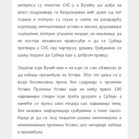
интереса су помогли СНС-у и Вучићу да дође на
власт, подржавају га безрезервно већ дуже од пет
година и потпуно су глухи и слепи на разарајућу
корупцију, непоштовање устава и закона, урушавање
скупштине, потпуно угушене медије, на чињеницу да
не постоји независно правосуђе и да се Србија
претвара у СНС-ову партијску државу. Грађанима се
шаљу поруке да Србија иде у добром правцу.
Задатак који Вучић има и на који се сам обавезао је
да избаци преамбулу из Устава. Због тог циља се и
води бесмислена прича без садржаја о промени
Устава. Промена Устава није ни међу првих 100
најважнијих ствари које треба урадити у Србији, а
намеће се преко свих медија као најважнија тема,
без икаквих информација грађанима о томе зашто.
Идеја је да се под плаштом разних непоменутих и
неименованих промена Устава, што нечујније избаци
и преамбула.