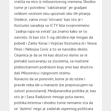
vratila na nivo iz milosevicevog vremena. Shodno
tome je i potrebno “taktiziranje” jer gradjani
velikom vecinom nisu upoznati oko tih pitanja.
Sledece, vama zvuci “otrcano” kao sto je i
Kostunici saradnja sa ICTY bila svojevremeno
“zadnja rupa na svirali” pa znamo kako se to
zavrsilo. Ili kao sto 5-og oktobra nije mogao da
pobedi i Zarko Korac i Vojislav Kostunica ili i Vesna
Pesic i Nebojsa Covic a to se navodno desilo.
Cinjenica je da se mi kao drustvo nismo se ni
primakli suocavanju sa zlocinima, sa maltene
plebiscitarnom podrskom koju smo kao drustvo
dali Milosevicu i njegovom rezimu.
Konacno da se ponovim, kome je do istine i
pravde neka ide u manastir (ne preporucujem na
zalost pravoslavni). Medjunarodna politika je, kao
sto je i Sasa Radulovic mnogo puta naveo,
politika interesa i shodno tome nemamo sta da
se “durimo” nego je zadatak uspesnog politicara