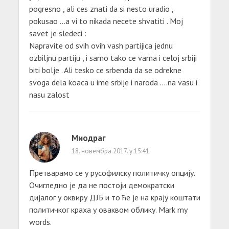
pogresno , ali ces znati da si nesto uradio ,
pokusao …a vi to nikada necete shvatiti . Moj
savet je sledeci :
Napravite od svih ovih vash partijica jednu
ozbiljnu partiju , i samo tako ce vama i celoj srbiji
biti bolje . Ali tesko ce srbenda da se odrekne
svoga dela koaca u ime srbije i naroda ….na vasu i
nasu zalost
Миодраг
18. новембра 2017. у 15:41
Претварамо се у русофилску политичку опцију.
Очигледно је да не постоји демократски
дијалог у оквиру ДЈБ и то ће је на крају коштати
политичког краха у оваквом облику. Mark my
words.