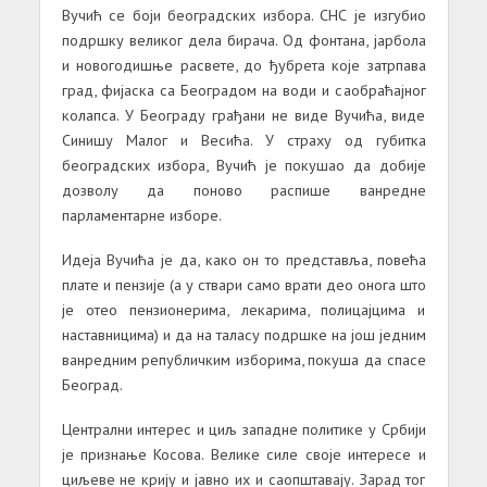
Вучић се боји београдских избора. СНС је изгубио
подршку великог дела бирача. Од фонтана, јарбола
и новогодишње расвете, до ђубрета које затрпава
град, фијаска са Београдом на води и саобраћајног
колапса. У Београду грађани не виде Вучића, виде
Синишу Малог и Весића. У страху од губитка
београдских избора, Вучић је покушао да добије
дозволу да поново распише ванредне
парламентарне изборе.
Идеја Вучића је да, како он то представља, повећа
плате и пензије (а у ствари само врати део онога што
је отео пензионерима, лекарима, полицајцима и
наставницима) и да на таласу подршке на још једним
ванредним републичким изборима, покуша да спасе
Београд.
Централни интерес и циљ западне политике у Србији
је признање Косова. Велике силе своје интересе и
циљеве не крију и јавно их и саопштавају. Зарад тог