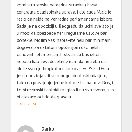
komitetu srpske napredne stranke ) bivsa
centralna otadzbinska uprava, i gle cuda Vucic je
resio da neide na vanredne parlamentarne izbore.
Sada je na opoziciji u Beogradu da ucini sve sto je
u moci da obezbede fer i regularne uslove bar
donekle. Molim vas, napravite neki bar minimalni
dogovor sa ostalom opozicijom oko nekih
osnovnih, elementarnih stvari da bas izbori
nebudu kao devedesetih. Znam da netreba da
idete svi u jednoj koloni, Jankovicev PSG i Dveri
jesu opozicija, ali su mnogo ideoloski udaljeni,
tako da pravljenje jedne kolone lici na novi Dos, i
to bi rezimski tabloidi razglasili na sva zvona, sto
bi glasace odbilo da glasaju.
ОДГОВОРИ
Darko