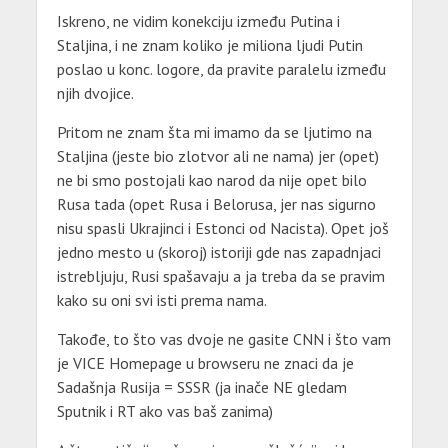
Iskreno, ne vidim konekciju između Putina i
Staljina, i ne znam koliko je miliona ljudi Putin
poslao u konc. logore, da pravite paralelu između
njih dvojice.
Pritom ne znam šta mi imamo da se ljutimo na
Staljina (jeste bio zlotvor ali ne nama) jer (opet)
ne bi smo postojali kao narod da nije opet bilo
Rusa tada (opet Rusa i Belorusa, jer nas sigurno
nisu spasli Ukrajinci i Estonci od Nacista). Opet još
jedno mesto u (skoroj) istoriji gde nas zapadnjaci
istrebljuju, Rusi spašavaju a ja treba da se pravim
kako su oni svi isti prema nama.
Takođe, to što vas dvoje ne gasite CNN i što vam
je VICE Homepage u browseru ne znaci da je
Sadašnja Rusija = SSSR (ja inače NE gledam
Sputnik i RT ako vas baš zanima)