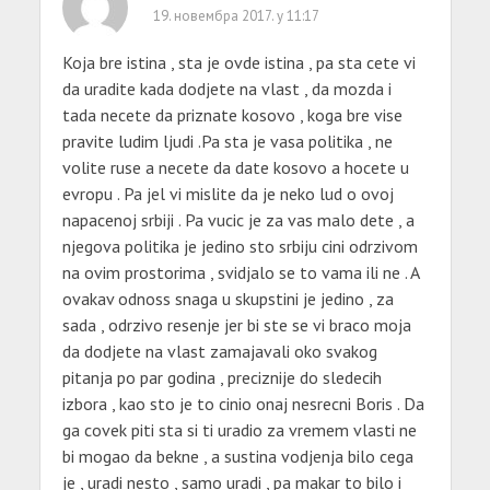
19. новембра 2017. у 11:17
Koja bre istina , sta je ovde istina , pa sta cete vi
da uradite kada dodjete na vlast , da mozda i
tada necete da priznate kosovo , koga bre vise
pravite ludim ljudi .Pa sta je vasa politika , ne
volite ruse a necete da date kosovo a hocete u
evropu . Pa jel vi mislite da je neko lud o ovoj
napacenoj srbiji . Pa vucic je za vas malo dete , a
njegova politika je jedino sto srbiju cini odrzivom
na ovim prostorima , svidjalo se to vama ili ne . A
ovakav odnoss snaga u skupstini je jedino , za
sada , odrzivo resenje jer bi ste se vi braco moja
da dodjete na vlast zamajavali oko svakog
pitanja po par godina , preciznije do sledecih
izbora , kao sto je to cinio onaj nesrecni Boris . Da
ga covek piti sta si ti uradio za vremem vlasti ne
bi mogao da bekne , a sustina vodjenja bilo cega
je , uradi nesto , samo uradi , pa makar to bilo i