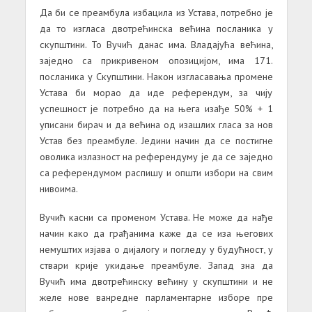
Да би се преамбула избацила из Устава, потребно је
да то изгласа двотрећинска већина посланика у
скупштини. То Вучић данас има. Владајућа већина,
заједно са прикривеном опозицијом, има 171.
посланика у Скупштини. Након изгласавања промене
Устава би морао да иде референдум, за чију
успешност је потребно да на њега изађе 50% + 1
уписани бирач и да већина од изашлих гласа за нов
Устав без преамбуле. Једини начин да се постигне
оволика излазност на референдуму је да се заједно
са референдумом распишу и општи избори на свим
нивоима.
Вучић касни са променом Устава. Не може да нађе
начин како да грађанима каже да се иза његових
немуштих изјава о дијалогу и погледу у будућност, у
ствари крије укидање преамбуле. Запад зна да
Вучић има двотрећинску већину у скупштини и не
желе нове ванредне парламентарне изборе пре