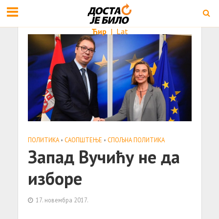
Ћир
|
Lat
ПОЛИТИКА
•
САОПШТЕЊE
•
СПОЉНА ПОЛИТИКА
Запад Вучићу не да
изборе
17. новембра 2017.