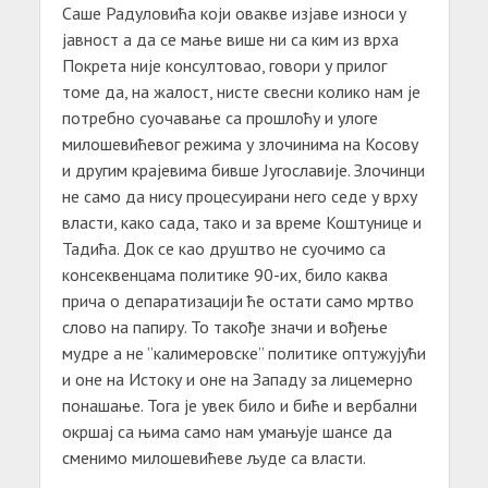
Саше Радуловића који овакве изјаве износи у
јавност а да се мање више ни са ким из врха
Покрета није консултовао, говори у прилог
томе да, на жалост, нисте свесни колико нам је
потребно суочавање са прошлоћу и улоге
милошевићевог режима у злочинима на Косову
и другим крајевима бивше Југославије. Злочинци
не само да нису процесуирани него седе у врху
власти, како сада, тако и за време Коштунице и
Тадића. Док се као друштво не суочимо са
консеквенцама политике 90-их, било каква
прича о депаратизацији ће остати само мртво
слово на папиру. То такође значи и вођење
мудре а не ”калимеровске” политике оптужујући
и оне на Истоку и оне на Западу за лицемерно
понашање. Тога је увек било и биће и вербални
окршај са њима само нам умањује шансе да
сменимо милошевићеве људе са власти.