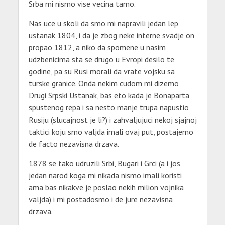
Srba mi nismo vise vecina tamo.
Nas uce u skoli da smo mi napravili jedan lep
ustanak 1804, i da je zbog neke interne svadje on
propao 1812, a niko da spomene u nasim
udzbenicima sta se drugo u Evropi desilo te
godine, pa su Rusi morali da vrate vojsku sa
turske granice. Onda nekim cudom mi dizemo
Drugi Srpski Ustanak, bas eto kada je Bonaparta
spustenog repa i sa nesto manje trupa napustio
Rusiju (slucajnost je li?) i zahvaljujuci nekoj sjajnoj
taktici koju smo valjda imali ovaj put, postajemo
de facto nezavisna drzava.
1878 se tako udruzili Srbi, Bugari i Grci (a i jos
jedan narod koga mi nikada nismo imali koristi
ama bas nikakve je poslao nekih milion vojnika
valjda) i mi postadosmo i de jure nezavisna
drzava.