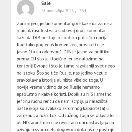
Sale
18. новембра 2017. у 17:54
Zanimljivo, jedan komentar gore kaže da zamera
manjak rusofilstva a sad ovaj drugi komentar
kaže da DJB postaje rusofilska politička opcija.
Kad tako pogledaš komentare, prosto ti nije
jasno šta da odgovoriš. DJB je jasno za politiku
prema EU što je i logično jer se nalazimo na
teritoriji Evrope i što je tamo razvijeniji svet nego
na istoku. Što se tiče Rusije, nas jedino vezuje
pravoslavna istorija ali ništa više od toga. U
novije vreme vidimo da od Rusije nemamo
apsolutno nikakve koristi. Dobili su NIS i smešno
jeftinu rudnu rentu da nam iscrpljuju nalazišta
nafte (koja su svakako skromnog kapaciteta) u
zamenu za Južni tok. Od Južnog toga se odustalo
ali NIS aranžman nije revidiran i oni nastavljaju da
uživaju u svom delu dogovora dok naš ne postoji.