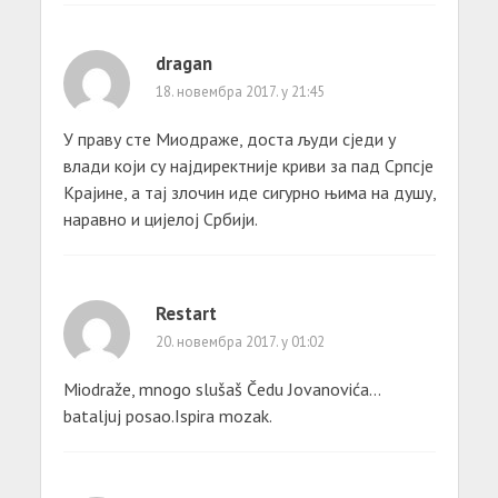
dragan
18. новембра 2017. у 21:45
У праву сте Миодраже, доста људи сједи у
влади који су најдиректније криви за пад Српсје
Крајине, а тај злочин иде сигурно њима на душу,
наравно и цијелој Србији.
Restart
20. новембра 2017. у 01:02
Miodraže, mnogo slušaš Čedu Jovanovića…
bataljuj posao.Ispira mozak.