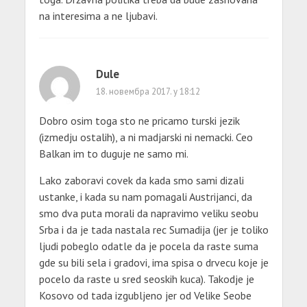
na interesima a ne ljubavi.
Dule
18. новембра 2017. у 18:12
Dobro osim toga sto ne pricamo turski jezik
(izmedju ostalih), a ni madjarski ni nemacki. Ceo
Balkan im to duguje ne samo mi.
Lako zaboravi covek da kada smo sami dizali
ustanke, i kada su nam pomagali Austrijanci, da
smo dva puta morali da napravimo veliku seobu
Srba i da je tada nastala rec Sumadija (jer je toliko
ljudi pobeglo odatle da je pocela da raste suma
gde su bili sela i gradovi, ima spisa o drvecu koje je
pocelo da raste u sred seoskih kuca). Takodje je
Kosovo od tada izgubljeno jer od Velike Seobe