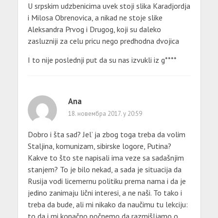
U srpskim udzbenicima uvek stoji slika Karadjordja
i Milosa Obrenovica, a nikad ne stoje slike
Aleksandra Prvog i Drugog, koji su daleko
zasluzniji za celu pricu nego predhodna dvojica
I to nije poslednji put da su nas izvukli iz g****
Ana
18. новембра 2017. у 20:59
Dobro i šta sad? Jel’ ja zbog toga treba da volim
Staljina, komunizam, sibirske logore, Putina?
Kakve to što ste napisali ima veze sa sadašnjim
stanjem? To je bilo nekad, a sada je situacija da
Rusija vodi licemernu politiku prema nama i da je
jedino zanimaju lični interesi, a ne naši. To tako i
treba da bude, ali mi nikako da naučimu tu lekciju:
to da i mi konačno počnemo da razmišljamo o