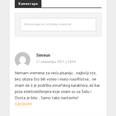
Коментари
Кликни овде да поставиш коментар
Simeun
17. новембра 2017. у 14:54
Nemam vremena za veću pisaniju… najbolji ste,
bez obzira što bih voleo i malo rusofilstva… ne
znam da li je podrška esnafskog karaktera, ali bar
pola elektroinženjera koje znam su za Sašu i
Dosta je bilo… Samo tako nastavite!
ОДГОВОРИ