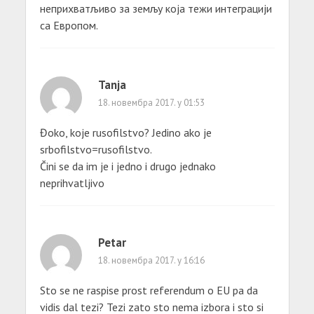
неприхватљиво за земљу која тежи интеграцији
са Европом.
Tanja
18. новембра 2017. у 01:53
Đoko, koje rusofilstvo? Jedino ako je
srbofilstvo=rusofilstvo.
Čini se da im je i jedno i drugo jednako
neprihvatljivo
Petar
18. новембра 2017. у 16:16
Sto se ne raspise prost referendum o EU pa da
vidis dal tezi? Tezi zato sto nema izbora i sto si