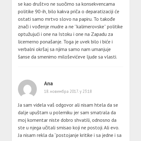
se kao društvo ne suočimo sa konsekvencama
politike 90-ih, bilo kakva priča o deparatizaciji će
ostati samo mrtvo slovo na papiru. To takođe
znači i vođenje mudre a ne ”kalimerovske” politike
optužujući i one na Istoku i one na Zapadu za
licemerno ponašanje. Toga je uvek bilo i biće i
verbalni okršaj sa njima samo nam umanjuje
šanse da smenimo miloševićeve ljude sa vlasti.
Ana
18. новембра 2017. у 23:18
Ja sam videla vaš odgovor ali nisam htela da se
dalje upuštam u polemiku jer sam smatrala da
moj komentar niste dobro shvatili, odnosno da
ste u njega učitali smisao koji ne postoji. Ali evo.
Ja nisam rekla da “postojanje kritike i sa jedne i sa