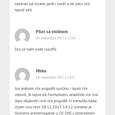
nateran od strane jacih i vecih a ne zato sto
narod zeli.
Pilot sa violinom
20. новембра 2017. у 12:34
Sta ce nam ovde rusofili
Mirko
18. новембра 2017. у 14:21
Jos jednom ste pogodili sustinu, i ispali ste
vidovit, ili lepse da formulisem, analiticki ste sve
lepo objasnili i sve ste pogodili. U trenutku kada
citam ovu vest 18.11.2017. 14:12 zvrseno je
Vucicevo prenemaganje u CK SNS ( centralnom