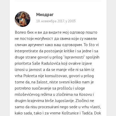
Миодраг
18. новембра 2017. у 20:03
Волео бих и ви да видите мој одговор пошто
не постоји могућност да свима који су навели
сличан аргумент како ваш одговорим. To što vi
interpretirate da postojanje kritike i sa jedne i sa
druge strane govori u prilog ”ispravnosti” spoljnih
prioriteta Saše Radulovića koji ovakve izjave
iznosi u javnost a da se manje više ni sa kim iz
vrha Pokreta nije konsultovao, govori u prilog
tome da, na žalost, niste svesni koliko nam je
potrebno suočavanje sa prošloću i uloge
miloševićevog režima u zločinima na Kosovu i
drugim krajevima bivše Jugoslavije. Zločinci ne
samo da nisu procesuirani nego sede u vrhu vlasti,
kako sada, tako i za vreme Koštunice i Tadića. Dok