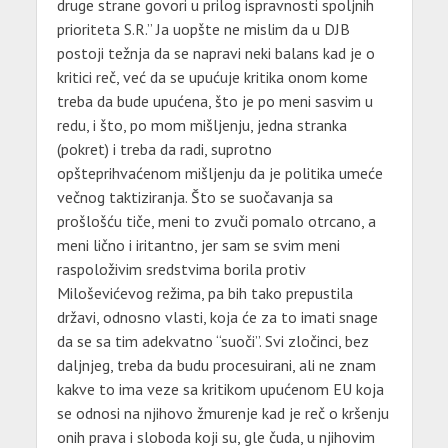
druge strane govori u prilog ispravnosti spoljnih
prioriteta S.R.” Ja uopšte ne mislim da u DJB
postoji težnja da se napravi neki balans kad je o
kritici reč, već da se upućuje kritika onom kome
treba da bude upućena, što je po meni sasvim u
redu, i što, po mom mišljenju, jedna stranka
(pokret) i treba da radi, suprotno
opšteprihvaćenom mišljenju da je politika umeće
večnog taktiziranja. Što se suočavanja sa
prošlošću tiče, meni to zvuči pomalo otrcano, a
meni lično i iritantno, jer sam se svim meni
raspoloživim sredstvima borila protiv
Miloševićevog režima, pa bih tako prepustila
državi, odnosno vlasti, koja će za to imati snage
da se sa tim adekvatno “suoči”. Svi zločinci, bez
daljnjeg, treba da budu procesuirani, ali ne znam
kakve to ima veze sa kritikom upućenom EU koja
se odnosi na njihovo žmurenje kad je reč o kršenju
onih prava i sloboda koji su, gle čuda, u njihovim