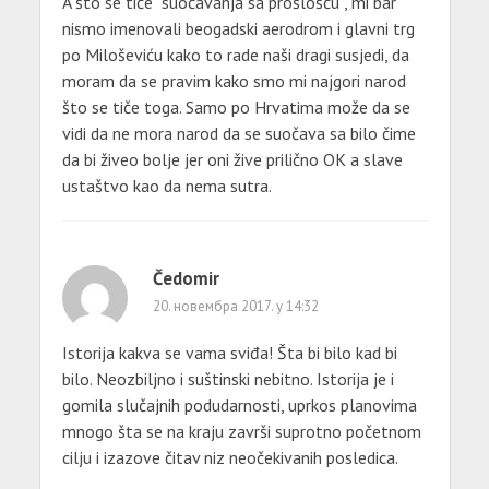
A što se tiče “suočavanja sa prošlošću”, mi bar
nismo imenovali beogadski aerodrom i glavni trg
po Miloševiću kako to rade naši dragi susjedi, da
moram da se pravim kako smo mi najgori narod
što se tiče toga. Samo po Hrvatima može da se
vidi da ne mora narod da se suočava sa bilo čime
da bi živeo bolje jer oni žive prilično OK a slave
ustaštvo kao da nema sutra.
Čedomir
20. новембра 2017. у 14:32
Istorija kakva se vama sviđa! Šta bi bilo kad bi
bilo. Neozbiljno i suštinski nebitno. Istorija je i
gomila slučajnih podudarnosti, uprkos planovima
mnogo šta se na kraju završi suprotno početnom
cilju i izazove čitav niz neočekivanih posledica.