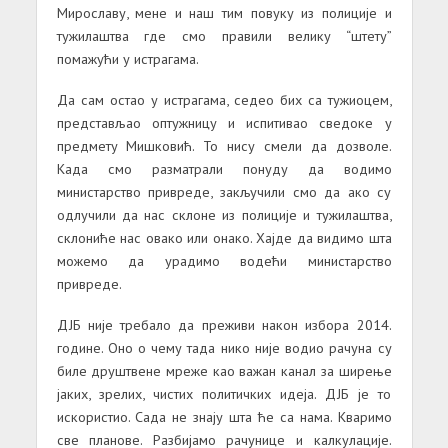
Мирославу, мене и наш тим повуку из полиције и
тужилаштва где смо правили велику “штету”
помажући у истрагама.
Да сам остао у истрагама, седео бих са тужиоцем,
представљао оптужницу и испитивао сведоке у
предмету Мишковић. То нису смели да дозволе.
Када смо разматрали понуду да водимо
министарство привреде, закључили смо да ако су
одлучили да нас склоне из полиције и тужилаштва,
склониће нас овако или онако. Хајде да видимо шта
можемо да урадимо водећи министарство
привреде.
ДЈБ није требало да преживи након избора 2014.
године. Оно о чему тада нико није водио рачуна су
биле друштвене мреже као важан канал за ширење
јаких, зрелих, чистих политичких идеја. ДЈБ је то
искористио. Сада не знају шта ће са нама. Кваримо
све планове. Разбијамо рачунице и калкулације.