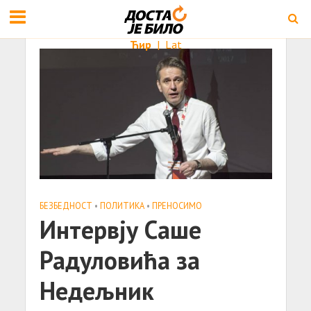
Ћир
|
Lat
БЕЗБЕДНОСТ
•
ПОЛИТИКА
•
ПРЕНОСИМО
Интервју Саше
Радуловића за
Недељник