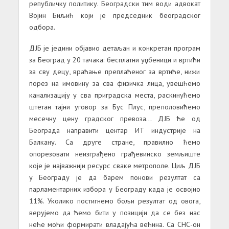
републичку политику. Београдски тим води адвокат
Војин Биљић који је председник београдског
одбора.
ДЈБ је једини објавио детаљан и конкретан програм
за Београд у 20 тачака: бесплатни уџбеници и вртићи
за сву децу, враћање преплаћеног за вртиће, нижи
порез на имовину за сва физичка лица, увешћемо
канализацију у сва приградска места, раскинућемо
штетан тајни уговор за Бус Плус, преполовићемо
месечну цену градског превоза… ДЈБ ће од
Београда направити центар ИТ индустрије на
Балкану. Са друге стране, правилно ћемо
опорезовати неизграђено грађевинско земљиште
које је најважнији ресурс сваке метрополе. Циљ ДЈБ
у Београду је да барем понови резултат са
парламентарних избора у Београду када је освојио
11%. Уколико постигнемо бољи резултат од овога,
верујемо да ћемо бити у позицији да се без нас
неће моћи формирати владајућа већина. Са СНС-он