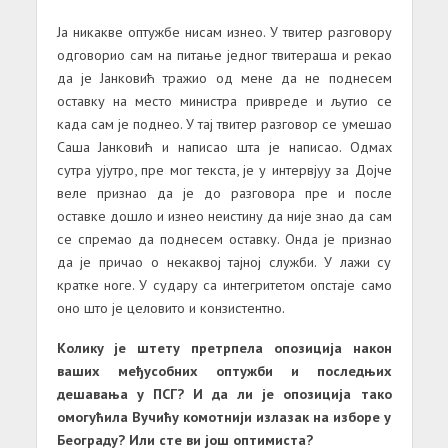
Ја никакве оптужбе нисам изнео. У твитер разговору
одговорио сам на питање једног твитераша и рекао
да је Јанковић тражио од мене да не поднесем
оставку на место министра привреде и љутио се
када сам је поднео. У тај твитер разговор се умешао
Саша Јанковић и написао шта је написао. Одмах
сутра ујутро, пре мог текста, је у интервјуу за Дојче
веле признао да је до разговора пре и после
оставке дошло и изнео неистину да није знао да сам
се спремао да поднесем оставку. Онда је признао
да је причао о некаквој тајној служби. У лажи су
кратке ноге. У судару са интегритетом опстаје само
оно што је целовито и конзистентно.
Колику је штету претрпела опозиција након
ваших међусобних оптужби и последњих
дешавања у ПСГ? И да ли је опозиција тако
омогућила Вучићу комотнији излазак на изборе у
Београду? Или сте ви још оптимиста?