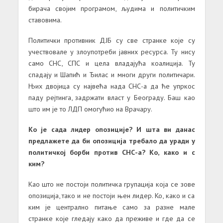
бирача својим програмом, људима и политичким
ставовима.
Политички противник ДЈБ су све странке које су
учествовале у злоупотреби јавних ресурса. Ту нису
само СНС, СПС и цела владајућа коалиција. Ту
спадају и Шапић и Ђилас и многи други политичари.
Њих двојица су највећа нада СНС-а да ће упркос
паду рејтинга, задржати власт у Београду. Баш као
што им је то ЛДП омогућио на Врачару.
Ко је сада лидер опозиције? И шта ви данас
предлажете да би опозиција требало да уради у
политичкој борби против СНС-а? Ко, како и с
ким?
Као што не постоји политичка групација која се зове
опозиција, тако и не постоји њен лидер. Ко, како и са
ким је централно питање само за разне мале
странке које гледају како да преживе и где да се