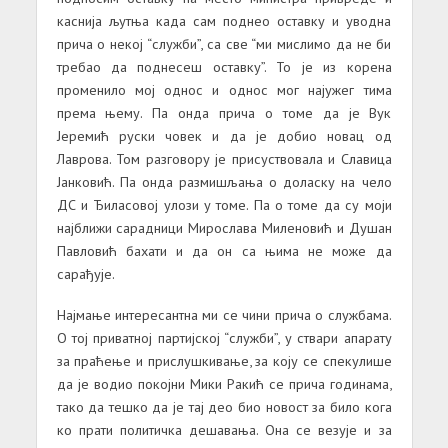
каснија љутња када сам поднео оставку и уводна
прича о некој “служби”, са све “ми мислимо да не би
требао да поднесеш оставку”. То је из корена
променило мој однос и однос мог најужег тима
према њему. Па онда прича о томе да је Вук
Јеремић руски човек и да је добио новац од
Лаврова. Том разговору је присуствовала и Славица
Јанковић. Па онда размишљања о доласку на чело
ДС и Ђиласовој улози у томе. Па о томе да су моји
најближи сарадници Мирослава Миленовић и Душан
Павловић бахати и да он са њима не може да
сарађује.
Најмање интересантна ми се чини прича о службама.
О тој приватној партијској “служби”, у ствари апарату
за праћење и прислушкивање, за коју се спекулише
да је водио покојни Мики Ракић се прича годинама,
тако да тешко да је тај део био новост за било кога
ко прати политичка дешавања. Она се везује и за