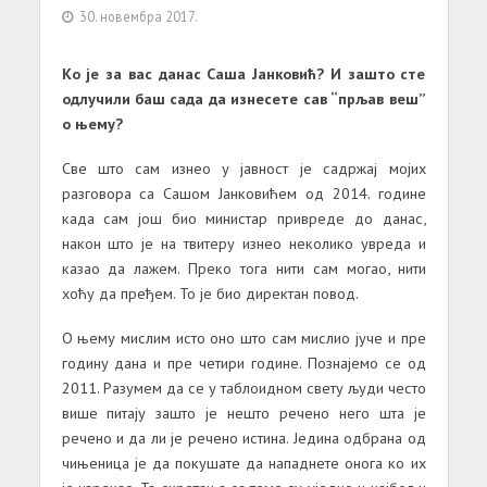
30. новембра 2017.
Ко је за вас данас Саша Јанковић? И зашто сте
одлучили баш сада да изнесете сав “прљав веш”
о њему?
Све што сам изнео у јавност је садржај мојих
разговора са Сашом Јанковићем од 2014. године
када сам још био министар привреде до данас,
након што је на твитеру изнео неколико увреда и
казао да лажем. Преко тога нити сам могао, нити
хоћу да пређем. То је био директан повод.
О њему мислим исто оно што сам мислио јуче и пре
годину дана и пре четири године. Познајемо се од
2011. Разумем да се у таблоидном свету људи често
више питају зашто је нешто речено него шта је
речено и да ли је речено истина. Једина одбрана од
чињеница је да покушате да нападнете онога ко их