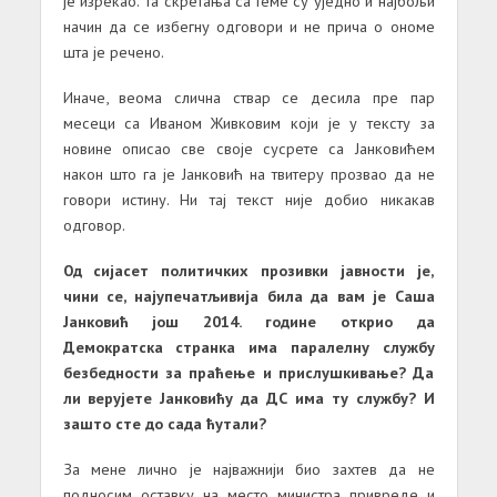
је изрекао. Та скретања са теме су уједно и најбољи
начин да се избегну одговори и не прича о ономе
шта је речено.
Иначе, веома слична ствар се десила пре пар
месеци са Иваном Живковим који је у тексту за
новине описао све своје сусрете са Јанковићем
након што га је Јанковић на твитеру прозвао да не
говори истину. Ни тај текст није добио никакав
одговор.
Од сијасет политичких прозивки јавности је,
чини се, најупечатљивија била да вам је Саша
Јанковић још 2014. године открио да
Демократска странка има паралелну службу
безбедности за праћење и прислушкивање? Да
ли верујете Јанковићу да ДС има ту службу? И
зашто сте до сада ћутали?
За мене лично је најважнији био захтев да не
подносим оставку на место министра привреде и