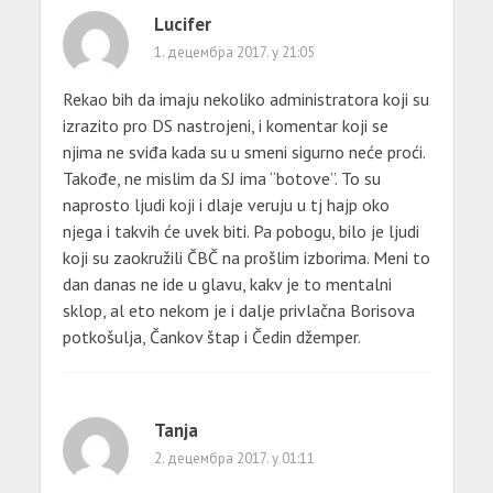
Lucifer
1. децембра 2017. у 21:05
Rekao bih da imaju nekoliko administratora koji su
izrazito pro DS nastrojeni, i komentar koji se
njima ne sviđa kada su u smeni sigurno neće proći.
Takođe, ne mislim da SJ ima “botove”. To su
naprosto ljudi koji i dlaje veruju u tj hajp oko
njega i takvih će uvek biti. Pa pobogu, bilo je ljudi
koji su zaokružili ČBČ na prošlim izborima. Meni to
dan danas ne ide u glavu, kakv je to mentalni
sklop, al eto nekom je i dalje privlačna Borisova
potkošulja, Čankov štap i Čedin džemper.
Tanja
2. децембра 2017. у 01:11