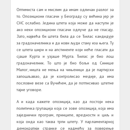
Оптимиста сам и мислим да имам одличан разлог за
то. Опозициони гласачи у Београду су већина јер је
СНС ослабио. Једина штета која може да наступи је
ако неки опозициони гласачи одлуче да не гласају.
Зато, највећа би штета била да се Ђилас кандидује
за градоначелника и да нови људи стану иза њега. Ту
се штета шири и на апстиненте који неће гласати да
сјаше Курта и узјаше Мурта. Ђилас је био лош
градоначелник. То што је био бољи од Синише
Малог, ништа не мења на чињеници да је партијски
запошљавао, да је контролисао медије, да има
пословне везе са Вучићем, да је потписивао штетне
тајне уговоре.
А и када кажете опозиција, као да постоји нека
политичка групација која се зове опозиција, која има
заједнички програм, принципе, вредности и циљ и
која онда као таква трпи штету. У парламентарној
демократији странке се надмећу за поверење