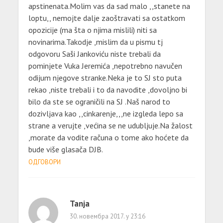
apstinenata.Molim vas da sad malo ,,stanete na
loptu,, nemojte dalje zaoštravati sa ostatkom
opozicije (ma šta o njima mislili) niti sa
novinarima.Takodje ,mislim da u pismu tj
odgovoru Saši Jankoviću niste trebali da
pominjete Vuka Jeremića ,nepotrebno navučen
odijum njegove stranke.Neka je to SJ sto puta
rekao ,niste trebali i to da navodite ,dovoljno bi
bilo da ste se ograničili na SJ .Naš narod to
dozivljava kao ,,cinkarenje,,,ne izgleda lepo sa
strane a verujte ,većina se ne udubljuje.Na žalost
,morate da vodite računa o tome ako hoćete da
bude više glasača DJB.
ОДГОВОРИ
Tanja
30. новембра 2017. у 23:16