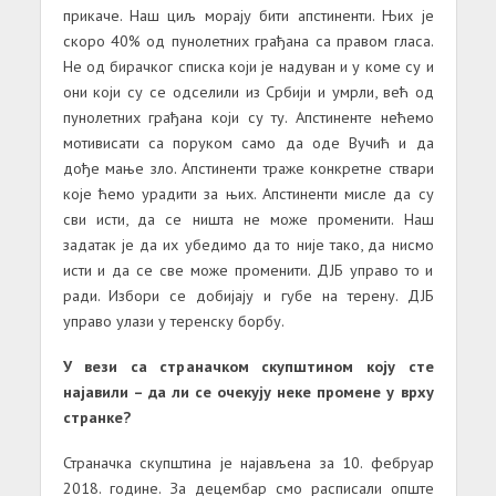
прикаче. Наш циљ морају бити апстиненти. Њих је
скоро 40% од пунолетних грађана са правом гласа.
Не од бирачког списка који је надуван и у коме су и
они који су се одселили из Србији и умрли, већ од
пунолетних грађана који су ту. Апстиненте нећемо
мотивисати са поруком само да оде Вучић и да
дође мање зло. Апстиненти траже конкретне ствари
које ћемо урадити за њих. Апстиненти мисле да су
сви исти, да се ништа не може променити. Наш
задатак је да их убедимо да то није тако, да нисмо
исти и да се све може променити. ДЈБ управо то и
ради. Избори се добијају и губе на терену. ДЈБ
управо улази у теренску борбу.
У вези са страначком скупштином коју сте
најавили – да ли се очекују неке промене у врху
странке?
Страначка скупштина је најављена за 10. фебруар
2018. године. За децембар смо расписали опште