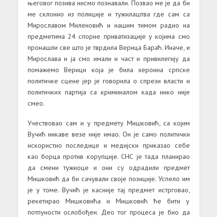
његовог позива нисмо познавали. Позвао ме је да би
ме склонио из полиције и тужилаштва где сам са
Мирославом Миленовић и нашим тимом радио на
предметима 24 спорне приватизације у којима смо
пронашли све што је тврдила Верица Бараћ. Иначе, и
Мирослава и ја смо имали и част и привилегију да
помажемо Верици која је била хероина српске
политичке сцене јер је говорила о спрези власти и
политичких партија са криминалом када нико није
смео.
Учествовао сам и у предмету Мишковић, са којим
Вучић никаве везе није имао. Он је само политички
искористио последице и медијски приказао себе
као борца против корупције. СНС је тада планирао
да смени тужиоце и они су одрадили предмет
Мишковић да би сачували своје позиције. Успело им
је у томе. Вучић је касније тај предмет истрговао,
рекетирао Мишковића и Мишковић ће бити у
потпуности ослобођен. Део тог процеса је био да