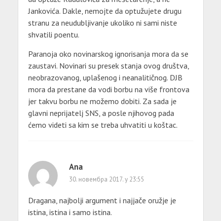
Jankovića. Dakle, nemojte da optužujete drugu
stranu za neudubljivanje ukoliko ni sami niste
shvatili poentu.
Paranoja oko novinarskog ignorisanja mora da se
zaustavi. Novinari su presek stanja ovog društva,
neobrazovanog, uplašenog i neanalitičnog. DJB
mora da prestane da vodi borbu na više frontova
jer takvu borbu ne možemo dobiti. Za sada je
glavni neprijatelj SNS, a posle njihovog pada
ćemo videti sa kim se treba uhvatiti u koštac.
Ana
30. новембра 2017. у 23:55
Dragana, najbolji argument i najjače oružje je
istina, istina i samo istina.