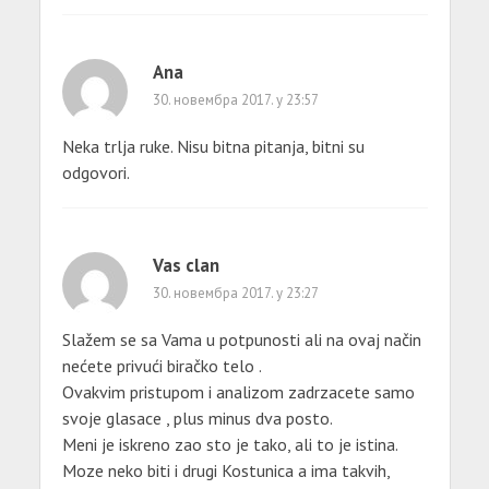
Ana
30. новембра 2017. у 23:57
Neka trlja ruke. Nisu bitna pitanja, bitni su
odgovori.
Vas clan
30. новембра 2017. у 23:27
Slažem se sa Vama u potpunosti ali na ovaj način
nećete privući biračko telo .
Ovakvim pristupom i analizom zadrzacete samo
svoje glasace , plus minus dva posto.
Meni je iskreno zao sto je tako, ali to je istina.
Moze neko biti i drugi Kostunica a ima takvih,