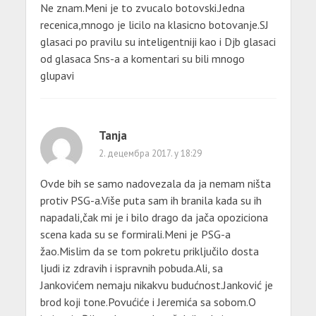
Ne znam.Meni je to zvucalo botovski.Jedna
recenica,mnogo je licilo na klasicno botovanje.SJ
glasaci po pravilu su inteligentniji kao i Djb glasaci
od glasaca Sns-a a komentari su bili mnogo
glupavi
Tanja
2. децембра 2017. у 18:29
Ovde bih se samo nadovezala da ja nemam ništa
protiv PSG-a.Više puta sam ih branila kada su ih
napadali,čak mi je i bilo drago da jača opoziciona
scena kada su se formirali.Meni je PSG-a
žao.Mislim da se tom pokretu priključilo dosta
ljudi iz zdravih i ispravnih pobuda.Ali, sa
Jankovićem nemaju nikakvu budućnost.Janković je
brod koji tone.Povućiće i Jeremića sa sobom.O