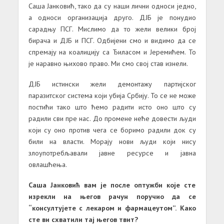
Саша Јанковић, тако да су наши лични односи једно,
а односи организација друго. ДЈБ је понудио
сарадњу ПСГ. Мислимо да то жели велики број
бирача и ДЈБ и ПСГ. Одбијени смо и видимо да се
спремају на коалицију са Ђиласом и Јеремићем. То
је наравно њихово право. Ми смо свој став изнели.
ДЈБ истински жели демонтажу партијског
паразитског система који убија Србију. То се не може
постићи тако што ћемо радити исто оно што су
радили сви пре нас. До промене неће довести људи
који су оно против чега се боримо радили док су
били на власти. Морају нови људи који нису
злоупотребљавали јавне ресурсе и јавна
овлашћења.
Саша Јанковић вам је после оптужби које сте
изрекли на његов рачун поручио да се
“консултујете с лекаром и фармацеутом”. Како
сте ви схватили тај његов твит?