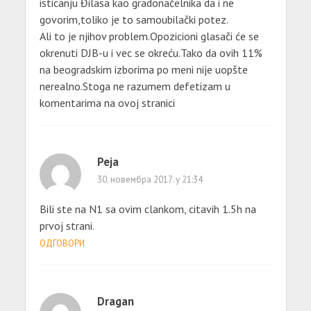
isticanju Đilasa kao gradonačelnika da i ne
govorim,toliko je to samoubilački potez.
Ali to je njihov problem.Opozicioni glasači će se
okrenuti DJB-u i vec se okreću.Tako da ovih 11%
na beogradskim izborima po meni nije uopšte
nerealno.Stoga ne razumem defetizam u
komentarima na ovoj stranici
Peja
30. новембра 2017. у 21:34
Bili ste na N1 sa ovim clankom, citavih 1.5h na
prvoj strani.
ОДГОВОРИ
Dragan