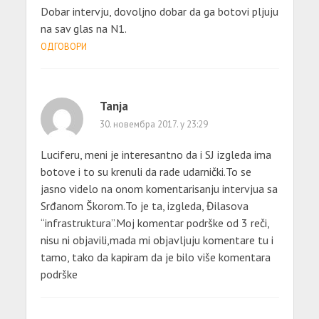
Dobar intervju, dovoljno dobar da ga botovi pljuju
na sav glas na N1.
ОДГОВОРИ
Tanja
30. новембра 2017. у 23:29
Luciferu, meni je interesantno da i SJ izgleda ima
botove i to su krenuli da rade udarnički.To se
jasno videlo na onom komentarisanju intervjua sa
Srđanom Škorom.To je ta, izgleda, Đilasova
“infrastruktura”.Moj komentar podrške od 3 reči,
nisu ni objavili,mada mi objavljuju komentare tu i
tamo, tako da kapiram da je bilo više komentara
podrške