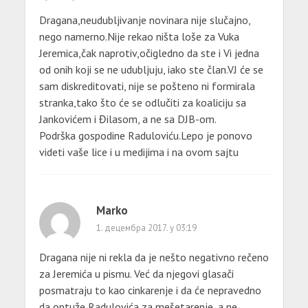
Dragana,neudubljivanje novinara nije slučajno,
nego namerno.Nije rekao ništa loše za Vuka
Jeremica,čak naprotiv,očigledno da ste i Vi jedna
od onih koji se ne udubljuju, iako ste član.VJ će se
sam diskreditovati, nije se pošteno ni formirala
stranka,tako što će se odlučiti za koaliciju sa
Jankovićem i Đilasom, a ne sa DJB-om.
Podrška gospodine Raduloviću.Lepo je ponovo
videti vaše lice i u medijima i na ovom sajtu
Marko
1. децембра 2017. у 03:19
Dragana nije ni rekla da je nešto negativno rečeno
za Jeremića u pismu. Već da njegovi glasači
posmatraju to kao cinkarenje i da će nepravedno
da optuže Radulovića za mešetarenje, a ne