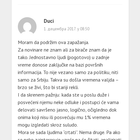
Duci
1. децембра 2017. у 08:50
Moram da podržim ova zapažanja.
Za novinare ne znam ali za birače znam da je
tako. Jednostavno ljudi (pogotovo) u zadnje
vreme donose zaključke na bazi površnih
informacija. To nije vezano samo za politiku, niti
samo za Srbiju. Takva su došla vremena valjda –
brzo se živi, što bi stariji rekli.
I da skrenem pažnju: kada ste u poslu duže i
posvećeni njemu neke odluke i postupci će vama
delovati savršeno jasno, logično, očigledno dok
onima koji nisu ili posvećuju mu 1% vremena
mogu izgledati skroz suludo.
Mora se sada ljudima “crtati”. Nema druge. Pa ako
se neko zainteresuje uzeće pa će čitati, analizirati