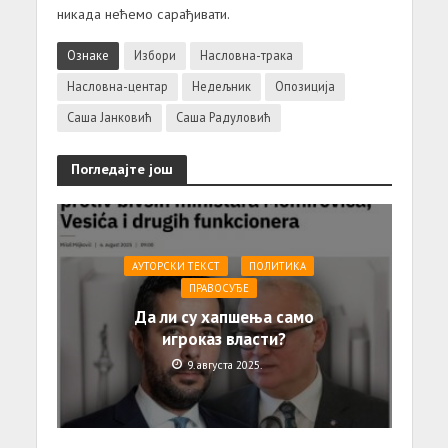
никада нећемо сарађивати.
Ознаке
Избори
Насловна-трака
Насловна-центар
Недељник
Опозиција
Саша Јанковић
Саша Радуловић
Погледајте још
АУТОРСКИ ТЕКСТ
ПОЛИТИКА
ПРАВОСУЂЕ
Да ли су хапшења само
игроказ власти?
9. августа 2025.