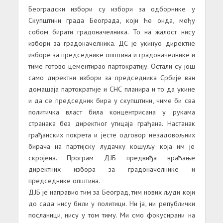
Београдски избори су избори за одборнике у
Скупштини града Београда, који ће онда, међу
собом бирати градоначелника. То на жалост нису
избори за градоначелника. ДС је укинуо директне
изборе за председнике општина и градоначелнике и
тиме готово цементирао партократију. Остали су још
само директни избори за председника Србије ван
домашаја партократије и СНС планира и то да укине
и да се председник бира у скупштини, чиме би сва
политичка власт била концентрисана у рукама
странака без директног утицаја грађана. Настанак
грађанских покрета и јесте одговор незадовољних
бирача на партијску лудачку кошуљу која им је
скројена. Програм ДЈБ предвиђа враћање
директних избора за градоначелнике и
председнике општина.
ДЈБ је направио тим за Београд, тим нових људи који
до сада нису били у политици. Ни ја, ни републички
посланици, нису у том тиму. Ми смо фокусирани на