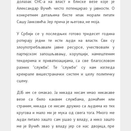
долазак СНС-а на власт и блиске везе које је
Александар Вучић често потенцирао у јавности. О
конкретним детаљима бисте ипак морали питати
Сашу Јанковића. Јер прича је његова, не моја.
У Србији се у последњих готово тридесет година
ротирају једни те исти људи на власти. Сви су
злоупотребљавали јавне ресурсе, учествовали у
партијском запошљавању, корупцији, намештеним
тендерима и приватизацијама, са све благословом
разних “служби”. Те “службе” су нам изгледа
креирале вишестраначки систем и целу политичку
сцену.
ДЈБ им се омакао. Ја никада нисам имао никакаве
везе са било каквим службама, домаћим или
страним, никада се нисам дружио са људима из тих
кругова и мало ми је мука од свега тога. Много ме
људи питало зашто сам ушао у владу, а нико зашто
ме је Вучић звао у владу јер се нас двојица, пре