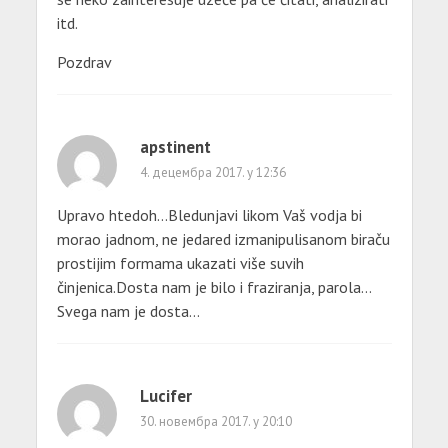
itd.
Pozdrav
apstinent
4. децембра 2017. у 12:36
Upravo htedoh…Bledunjavi likom Vaš vodja bi
morao jadnom, ne jedared izmanipulisanom biraču
prostijim formama ukazati više suvih
činjenica.Dosta nam je bilo i fraziranja, parola…
Svega nam je dosta…
Lucifer
30. новембра 2017. у 20:10