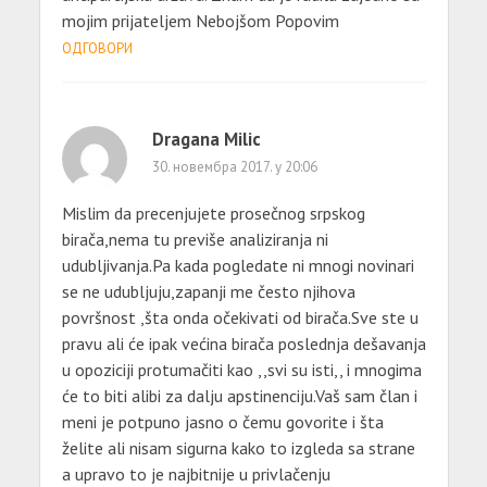
mojim prijateljem Nebojšom Popovim
ОДГОВОРИ
Dragana Milic
30. новембра 2017. у 20:06
Mislim da precenjujete prosečnog srpskog
birača,nema tu previše analiziranja ni
udubljivanja.Pa kada pogledate ni mnogi novinari
se ne udubljuju,zapanji me često njihova
površnost ,šta onda očekivati od birača.Sve ste u
pravu ali će ipak većina birača poslednja dešavanja
u opoziciji protumačiti kao ,,svi su isti,, i mnogima
će to biti alibi za dalju apstinenciju.Vaš sam član i
meni je potpuno jasno o čemu govorite i šta
želite ali nisam sigurna kako to izgleda sa strane
a upravo to je najbitnije u privlačenju