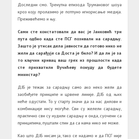
Доследни смо. Тренутна епизода Трумановог шоуа
кроз коју пролазимо је потпуно игнорисање медија.
Преживећемо и њу.
Сами сте констатовали да вас је Јанковић три
пута одбио када сте ПСГ позивали на сарадњу.
Зашто је утисак дела јавности да готово нико не
жели да сарађује са Доста је било? И да ли је за
то кључни кривац ваш грех из прошлости када
сте прихватили Вучићеву понуду да будете
министар?
ДЈБ је тежак за сарадњу само ако неко жели да
заобиђете принципе и црвене линије. ДЈБ од њих
неће одустати. То у старту значи да за нас дилови и
комбинације нису могуће. Сви су желели сарадњу,
практично сви су нудили сарадњу и онда, суочени са
принципима, пуштали спин да са нама нико не може.
Као што ДЈБ нисам ја, тако се надамо и да ПСГ није