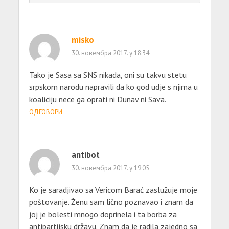
misko
30. новембра 2017. у 18:34
Tako je Sasa sa SNS nikada, oni su takvu stetu
srpskom narodu napravili da ko god udje s njima u
koaliciju nece ga oprati ni Dunav ni Sava.
ОДГОВОРИ
antibot
30. новембра 2017. у 19:05
Ko je saradjivao sa Vericom Barać zaslužuje moje
poštovanje. Ženu sam lično poznavao i znam da
joj je bolesti mnogo doprinela i ta borba za
antipartijsku državu. Znam da je radila zajedno sa