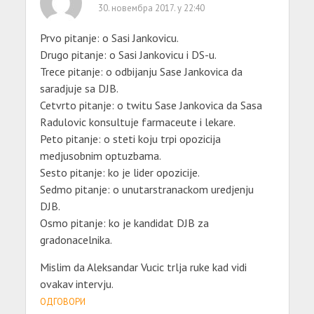
30. новембра 2017. у 22:40
Prvo pitanje: o Sasi Jankovicu.
Drugo pitanje: o Sasi Jankovicu i DS-u.
Trece pitanje: o odbijanju Sase Jankovica da
saradjuje sa DJB.
Cetvrto pitanje: o twitu Sase Jankovica da Sasa
Radulovic konsultuje farmaceute i lekare.
Peto pitanje: o steti koju trpi opozicija
medjusobnim optuzbama.
Sesto pitanje: ko je lider opozicije.
Sedmo pitanje: o unutarstranackom uredjenju
DJB.
Osmo pitanje: ko je kandidat DJB za
gradonacelnika.
Mislim da Aleksandar Vucic trlja ruke kad vidi
ovakav intervju.
ОДГОВОРИ