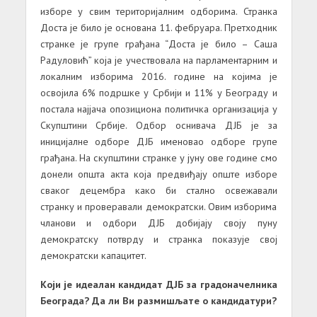
изборе у свим територијалним одборима. Странка
Доста је било је основана 11. фебруара. Претходник
странке је групе грађана “Доста је било – Саша
Радуловић” која је учествовала на парламентарним и
локалним изборима 2016. године на којима је
освојила 6% подршке у Србији и 11% у Београду и
постала најјача опозициона политичка организација у
Скупштини Србије. Одбор оснивача ДЈБ је за
иницијалне одборе ДЈБ именовао одборе групе
грађана. На скупштини странке у јуну ове године смо
донели општа акта која предвиђају опште изборе
сваког децембра како би стално освежавали
странку и проверавали демократски. Овим изборима
чланови и одбори ДЈБ добијају своју пуну
демократску потврду и странка показује свој
демократски капацитет.
Који је идеалан кандидат ДЈБ за градоначелника
Београда? Да ли Ви размишљате о кандидатури?