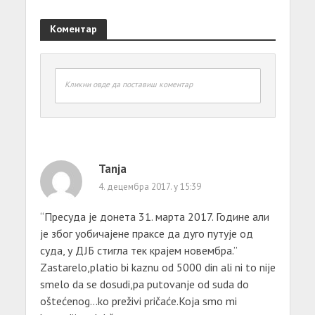
Коментар
Кликни овде да поставиш коментар
Tanja
4. децембра 2017. у 15:39
“Пресуда је донета 31. марта 2017. Године али
је због уобичајене праксе да дуго путује од
суда, у ДЈБ стигла тек крајем новембра.”
Zastarelo,platio bi kaznu od 5000 din ali ni to nije
smelo da se dosudi,pa putovanje od suda do
oštećenog…ko preživi pričaće.Koja smo mi