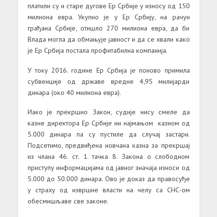
платили су и старе дугове Ер Србије у износу од 150
милиона евра. Укупно је у Ер Србију, на рачун
грађана Србије, отишло 270 милиона евра, да би
Влада могла да обмањује јавност и да се хвали како
је Ер Србија постала профитабилна компанија.
У току 2016. године Ер Србија је поново примила
субвенције од државе вредне 4,95 милијарди
динара (око 40 милиона евра).
Иако је прекршио Закон, судије нису смеле да
казне директора Ер Србије ни најмањом казном од
5.000 динара па су пустиле да случај застари.
Подсетимо, предвиђена новчана казна за прекршај
из члана 46. ст. 1. тачка 8. Закона о слободном
приступу информацијама од јавног значаја износи од
5.000 до 50.000 динара. Ово је доказ да правосуђе
у страху од извршне власти на челу са СНС-ом
обесмишљаве све законе.