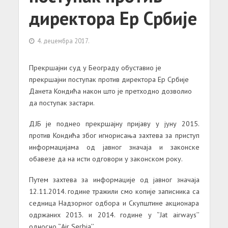
директора Ер Србије
4. децембра 2017.
Прекршајни суд у Београду обуставио је
прекршајни поступак против директора Ер Србије
Данета Кондића након што је претходно дозволио
да поступак застари.
ДЈБ је поднео прекршајну пријаву у јуну 2015.
против Кондића због игнорисања захтева за приступ
информацијама од јавног значаја и законске
обавезе да на исти одговори у законском року.
Путем захтева за информације од јавног значаја
12.11.2014. године тражили смо копије записника са
седница Надзорног одбора и Скупштине акционара
одржаних 2013. и 2014. године у ‘’Jat airways’’
односно ‘’Air Serbia’’.