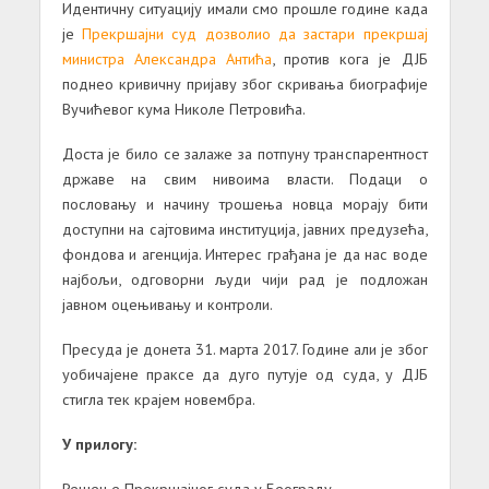
Идентичну ситуацију имали смо прошле године када
је
Прекршајни суд дозволио да застари прекршај
министра Александра Антића
, против кога је ДЈБ
поднео кривичну пријаву због скривања биографије
Вучићевог кума Николе Петровића.
Доста је било се залаже за потпуну транспарентност
државе на свим нивоима власти. Подаци о
пословању и начину трошења новца морају бити
доступни на сајтовима институција, јавних предузећа,
фондова и агенција. Интерес грађана је да нас воде
најбољи, одговорни људи чији рад је подложан
јавном оцењивању и контроли.
Пресуда је донета 31. марта 2017. Године али је због
уобичајене праксе да дуго путује од суда, у ДЈБ
стигла тек крајем новембра.
У прилогу:
Решење Прекршајног суда у Београду