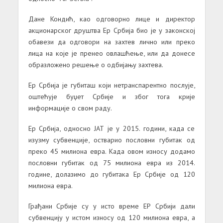
Дане Кондић, као одговорно лице и директор
акционарског друштва Ер Србија био је у законској
обавези да одговори на захтев лично или преко
лица на које је пренео овлашћење, или да донесе
образложено решење о одбијању захтева.
Ер Србија је губиташ који нетранспарентно послује,
оштећује буџет Србије и због тога крије
информације о свом раду.
Ер Србија, односно ЈАТ је у 2015. години, када се
изузму субвенције, остварио пословни губитак од
преко 45 милиона евра. Када овом износу додамо
пословни губитак од 75 милиона евра из 2014.
године, долазимо до губитака Ер Србије од 120
милиона евра.
Грађани Србије су у исто време ЕР Србији дали
субвенцију у истом износу од 120 милиона евра, а