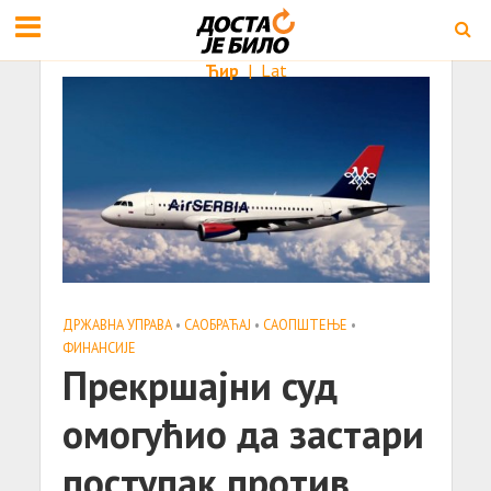
Ћир
|
Lat
ДРЖАВНА УПРАВА
•
САОБРАЋАЈ
•
САОПШТЕЊE
•
ФИНАНСИЈЕ
Прекршајни суд
омогућио да застари
поступак против