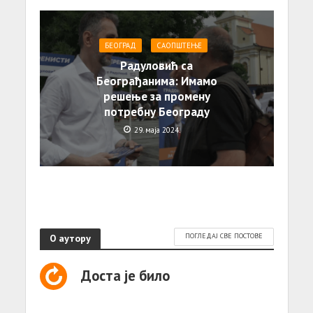
БЕОГРАД
САОПШТЕЊE
Радуловић са
Београђанима: Имамо
решење за промену
потребну Београду
29. маја 2024.
О аутору
ПОГЛЕДАЈ СВЕ ПОСТОВЕ
Доста је било