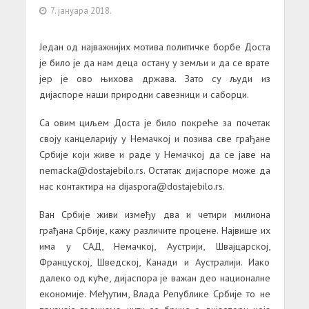
7. јануара 2018.
Један од најважнијих мотива политичке борбе Доста
је било је да нам деца остану у земљи и да се врате
јер је ово њихова држава. Зато су људи из
дијаспоре наши природни савезници и саборци.
Са овим циљем Доста је било покреће за почетак
своју канцеларију у Немачкој и позива све грађане
Србије који живе и раде у Немачкој да се јаве на
nemacka@dostajebilo.rs. Остатак дијаспоре може да
нас контактира на dijaspora@dostajebilo.rs.
Ван Србије живи између два и четири милиона
грађана Србије, кажу различите процене. Највише их
има у САД, Немачкој, Аустрији, Швајцарској,
Француској, Шведској, Канади и Аустралији. Иако
далеко од куће, дијаспора је важан део националне
економије. Међутим, Влада Републике Србије то не