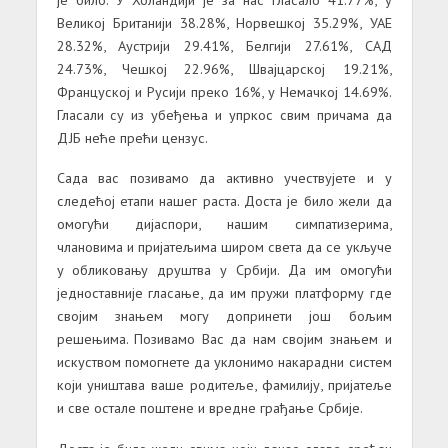
Великој Британији 38.28%, Норвешкој 35.29%, УАЕ
28.32%, Аустрији 29.41%, Белгији 27.61%, САД
24.73%, Чешкој 22.96%, Швајцарској 19.21%,
Француској и Русији преко 16%, у Немачкој 14.69%.
Гласали су из убеђења и упркос свим причама да
ДЈБ неће прећи цензус.
Сада вас позивамо да активно учествујете и у
следећој етапи нашег раста. Доста је било жели да
омогући дијаспори, нашим симпатизерима,
члановима и пријатељима широм света да се укључе
у обликовању друштва у Србији. Да им омогући
једноставније гласање, да им пружи платформу где
својим знањем могу допринети још бољим
решењима. Позивамо Вас да нам својим знањем и
искуством помогнете да уклонимо накарадни систем
који уништава ваше родитеље, фамилију, пријатеље
и све остале поштене и вредне грађање Србије.