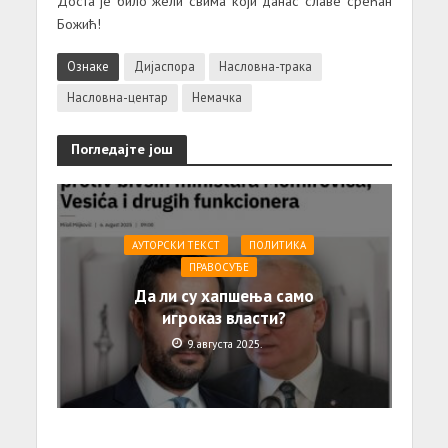
Доста је било жели свима који данас славе срећан
Божић!
Ознаке
Дијаспора
Насловна-трака
Насловна-центар
Немачка
Погледајте још
АУТОРСКИ ТЕКСТ
ПОЛИТИКА
ПРАВОСУЂЕ
Да ли су хапшења само
игроказ власти?
9. августа 2025.