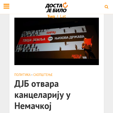
Ћир
|
Lat
ПОЛИТИКА
•
САОПШТЕЊE
ДЈБ отвара
канцеларију у
Немачкој