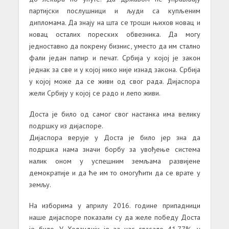
партијски послушници и људи са купљеним
дипломама. Да знају на шта се троши њихов новац и
новац осталих пореских обвезника. Да могу
једноставно да покрену бизнис, уместо да им стално
фали један папир и печат. Србија у којој је закон
једнак за све и у којој нико није изнад закона. Србија
у којој може да се живи од свог рада. Дијаспора
жели Србију у којој се радо и лепо живи.
Доста је било од самог свог настанка има велику
подршку из дијаспоре.
Дијаспора верује у Доста је било јер зна да
подршка нама значи борбу за увођење система
налик оном у успешним земљама развијене
демократије и да ће им то омогућити да се врате у
земљу.
На изборима у априлу 2016. године припадници
наше дијаспоре показали су да желе победу Доста
је било. У Холандији је за нас гласало 41.77%, у