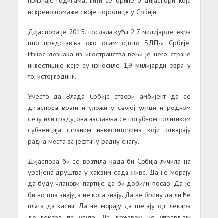
признаје годинама, нити се брине о дијаспори која
искрено помаже своје породице у Србији.
Дијаспора је 2015. послала кући 2,7 милијарде евра
што представља око осам одсто БДП-а Србије.
Износ дознака из иностранства већи је него стране
инвестиције које су износиле 1,9 милијарди евра у
тој истој години.
Уместо да Влада Србије створи амбијент да се
дијаспора врати и уложи у својој улици и родном
селу или граду, она наставља се погубном политиком
субвенција страним инвеститорима који отварају
радна места за јефтину радну снагу.
Дијаспора би се вратила када би Србија личила на
уређена друштва у каквим сада живе. Да не морају
да буду чланови партије да би добили посао. Да је
битно шта знају, а не кога знају. Да не брину да ли ће
плата да касни. Да не морају да шетају од лекара
до лекара по упуте. Да државом не управљају