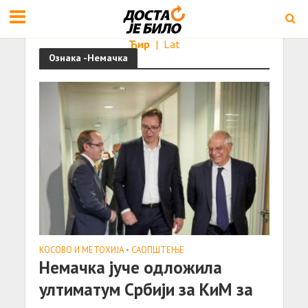
Ћир
|
Lat
Ознака -Немачка
КОСОВО И МЕТОХИЈА
•
САОПШТЕЊE
Немачка јуче одложила
ултиматум Србији за КиМ за