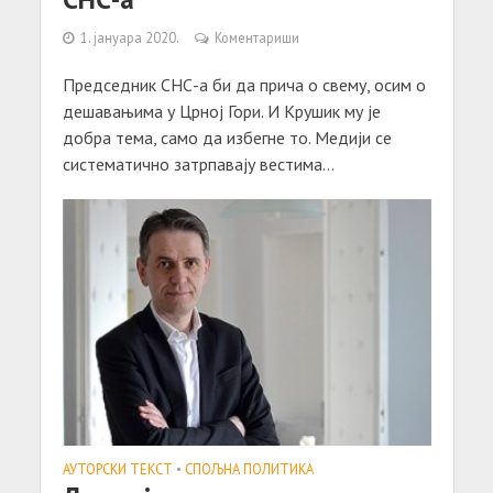
1. јануара 2020.
Коментариши
Председник СНС-а би да прича о свему, осим о
дешавањима у Црној Гори. И Крушик му је
добра тема, само да избегне то. Медији се
систематично затрпавају вестима...
АУТОРСКИ ТЕКСТ
•
СПОЉНА ПОЛИТИКА