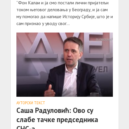
“Фон Калаи и ја смо постали лични пријатељи
током његовог деловања у Београду, и ја сам
му помогао да напише Историју Србије, што је и
сам признао у уводу свог...
АУТОРСКИ ТЕКСТ
Саша Радуловић: Ово су
слабе тачке председника
СНС-а