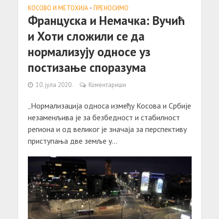
КОСОВО И МЕТОХИЈА
•
ПРЕНОСИМО
Француска и Немачка: Вучић
и Хоти сложили се да
нормализују односе уз
постизање споразума
10. јула 2020.
Коментариши
„Нормализација односа између Косова и Србије
незаменљива је за безбедност и стабилност
региона и од великог је значаја за перспективу
приступања две земље у...