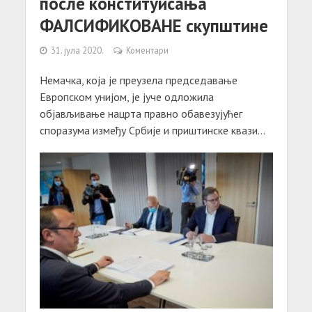
после конституисања
ФАЛСИФИКОВАНЕ скупштине
31. јула 2020.
Коментари
Немачка, која је преузела председавање
Европском унијом, је јуче одложила
објављивање нацрта правно обавезујућег
споразума између Србије и приштинске квази...