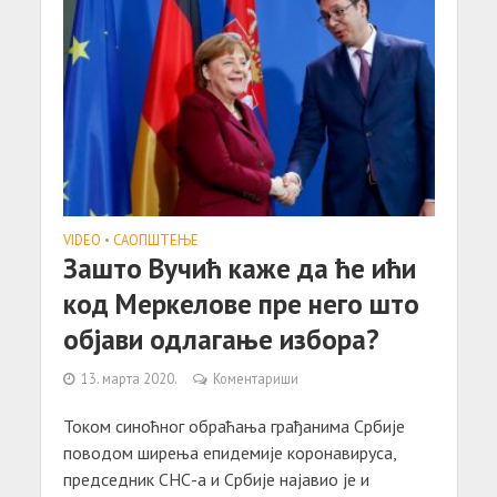
VIDEO
•
САОПШТЕЊE
Зашто Вучић каже да ће ићи
код Меркелове пре него што
објави одлагање избора?
13. марта 2020.
Коментариши
Током синоћног обраћања грађанима Србије
поводом ширења епидемије коронавируса,
председник СНС-а и Србије најавио је и