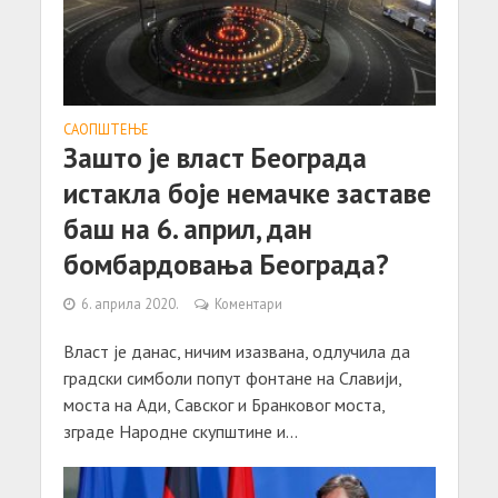
САОПШТЕЊE
Зашто је власт Београда
истакла боје немачке заставе
баш на 6. април, дан
бомбардовања Београдa?
6. априла 2020.
Коментари
Власт је данас, ничим изазвана, одлучила да
градски симболи попут фонтане на Славији,
моста на Ади, Савског и Бранковог моста,
зграде Народне скупштине и...