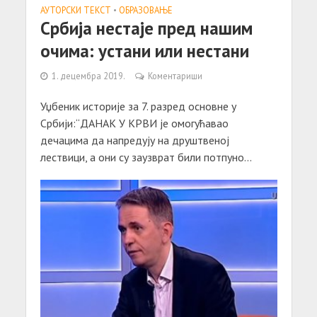
АУТОРСКИ ТЕКСТ
•
ОБРАЗОВАЊЕ
Србија нестаје пред нашим
очима: устани или нестани
1. децембра 2019.
Коментариши
Уџбеник историје за 7. разред основне у
Србији:“ДАНАК У КРВИ је омогућавао
дечацима да напредују на друштвеној
лествици, а они су заузврат били потпуно...