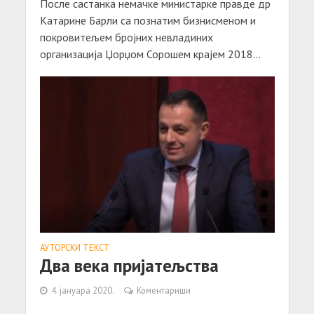
После састанка немачке министарке правде др
Катарине Барли са познатим бизнисменом и
покровитељем бројних невладиних
организација Џорџом Сорошем крајем 2018...
АУТОРСКИ ТЕКСТ
Два века пријатељства
4. јануара 2020.
Коментариши