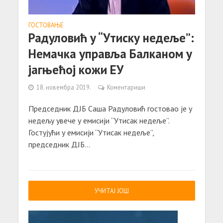
ГОСТОВАЊЕ
Радуловић у “Утиску недеље”:
Немачка управља Балканом у
јагњећој кожи ЕУ
18. новембра 2019.
Коментариши
Председник ДЈБ Саша Радуловић гостовао је у
недељу увече у емисији “Утисак недеље”.
Гостујући у емисији “Утисак недеље”,
председник ДЈБ...
УЧИТАЈ ЈОШ