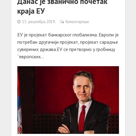
Данас је званично почетак
краја ЕУ
13. децембра 2019.
Коментариши
ЕУ је пројекат банкарског глобализма. Европи је
потребан другачији пројекат, пројекат сарадње
суверених држава.ЕУ се претворио у гробницу
“европских...