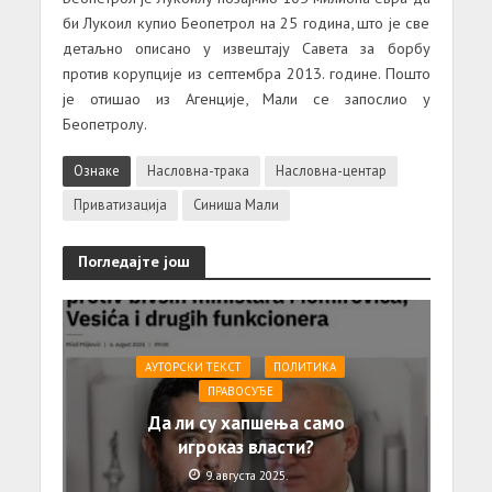
би Лукоил купио Беопетрол на 25 година, што је све
детаљно описано у извештају Савета за борбу
против корупције из септембра 2013. године. Пошто
је отишао из Агенције, Мали се запослио у
Беопетролу.
Ознаке
Насловна-трака
Насловна-центар
Приватизација
Синиша Мали
Погледајте још
АУТОРСКИ ТЕКСТ
ПОЛИТИКА
ПРАВОСУЂЕ
Да ли су хапшења само
игроказ власти?
9. августа 2025.