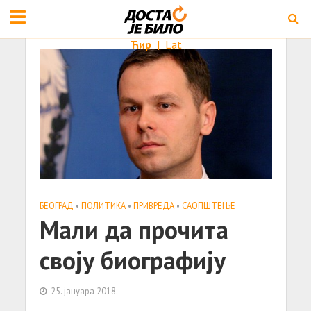
Ћир
|
Lat
БЕОГРАД
•
ПОЛИТИКА
•
ПРИВРЕДА
•
САОПШТЕЊE
Мали да прочита
своју биографију
25. јануара 2018.