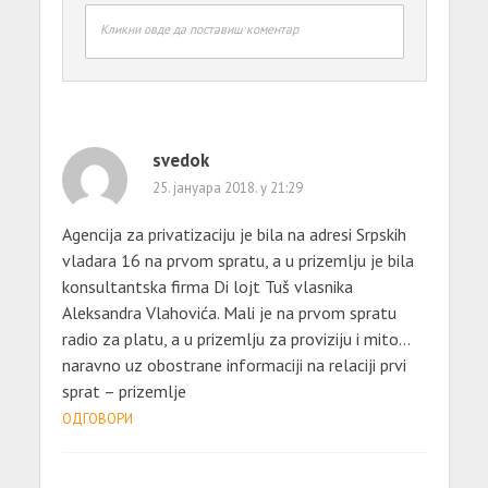
Кликни овде да поставиш коментар
svedok
25. јануара 2018. у 21:29
Agencija za privatizaciju je bila na adresi Srpskih
vladara 16 na prvom spratu, a u prizemlju je bila
konsultantska firma Di lojt Tuš vlasnika
Aleksandra Vlahovića. Mali je na prvom spratu
radio za platu, a u prizemlju za proviziju i mito…
naravno uz obostrane informaciji na relaciji prvi
sprat – prizemlje
ОДГОВОРИ