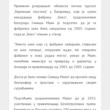
Приликом јучерашњег обиласка погона турског
„Бирлешик текстила” у Лазаревцу, који је купио
некадашњу фабрику „Беко”, градоначелник
Београда Синиша Мали је подсетио да је та
фабричка хала била напуштена од 2003. године,
када је „Беко” отишао у стечај.
“Уместо оних који су фабрике затварали, стављали
на њих катанце, отпуштали људе, ми отварамо
фабрике и нова радна места”, рекао је Мали,
помоћник министра за привреду и директор у
Агенцији за приватизацију од 2001. до 2003. године.
Доста је било позива Синишу Малог да прочита своју
биографију и престане с изругивањем својим
суграђанима.
Подсећамо градоначелника Малог да је 2013.
учествовао у приватизацији Беопетролових пумпи.
Беопетрол је Лукоилу позајмио 105 милиона евра да