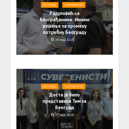
БЕОГРАД
САОПШТЕЊE
Радуловић са
Београђанима: Имамо
решење за промену
потребну Београду
29. маја 2024.
БЕОГРАД
САОПШТЕЊE
Доста је било
представила Тим за
Београд
27. маја 2024.