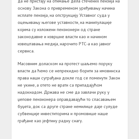
да не пристају на отимање дела стечених пензија на
основу Закона о привременом уређивању начина
исплате пензија, на опструкцију Уставног суда у
оцењивању његове уставности, на манипулације
којима су изложени пензионери од стране
законодавне и извршне власти као и начином
извештавања медија, нарочито РТС-а као јавног
сервиса.
Масовним доласком на протест шаљемо поруку
власти да ћемо се непрекидно борити за имовинска
права наши суграђана докле год се поменути Закон
не укине, а отето не врати са припадајућом
надокнадом. Држава не сме да завлачи руку у
џепове пензионера оправдавајући то спасавањем
буџета, док са друге стране немилице даје сулуде
субвенције инвеститорима и промовише наше
грађане као јефтину радну снагу.