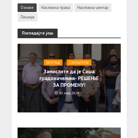
Ознаке
Насловна-трака
Насловна-центар
Пензије
Погледајте још
БЕОГРАД
САОПШТЕЊE
Замислите да је Саша
градоначелник- РЕШЕЊЕ
ЗА ПРОМЕНУ!
30. маја 2024.