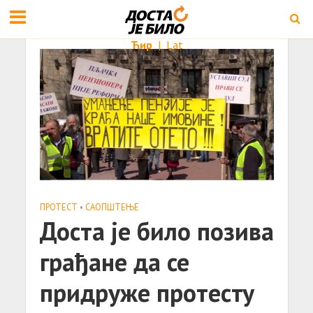
Ћир
|
Lat
ПРОТЕСТ
•
САОПШТЕЊE
Доста је било позива
грађане да се
придруже протесту