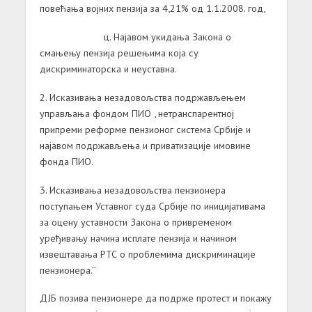
повећања војних пензија за 4,21% од 1.1.2008. год,
ц. Најавом укидања Закона о
смањењу пензија решењима која су
дискриминаторска и неуставна.
2. Исказивања незадовољства подржављењем
управљања фондом ПИО , нетранспарентној
припреми реформе пензионог система Србије и
најавом подржављења и приватизације имовине
фонда ПИО.
3. Исказивања незадовољства пензионера
поступањем Уставног суда Србије по иницијативама
за оцену уставности Закона о привременом
уређивању начина исплате пензија и начином
извештавања РТС о проблемима дискриминације
пензионера.’’
ДЈБ позива пензионере да подрже протест и покажу