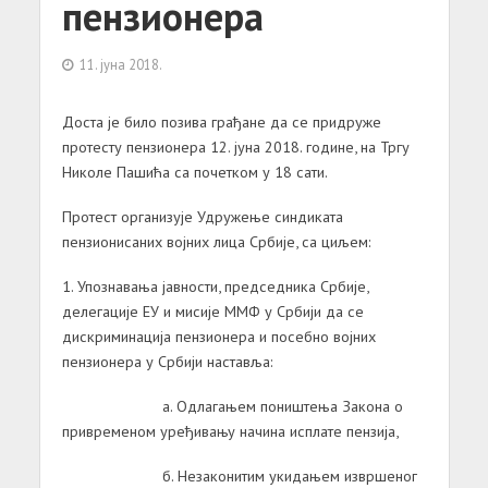
пензионера
11. јуна 2018.
Доста је било позива грађане да се придруже
протесту пензионера 12. jуна 2018. године, на Тргу
Николе Пашића са почетком у 18 сати.
Протест организује Удружење синдиката
пензионисаних војних лица Србије, са циљем:
1. Упознавања јавности, председника Србије,
делегације ЕУ и мисије ММФ у Србији да се
дискриминација пензионера и посебно војних
пензионера у Србији наставља:
а. Одлагањем поништења Закона о
привременом уређивању начина исплате пензија,
б. Незаконитим укидањем извршеног