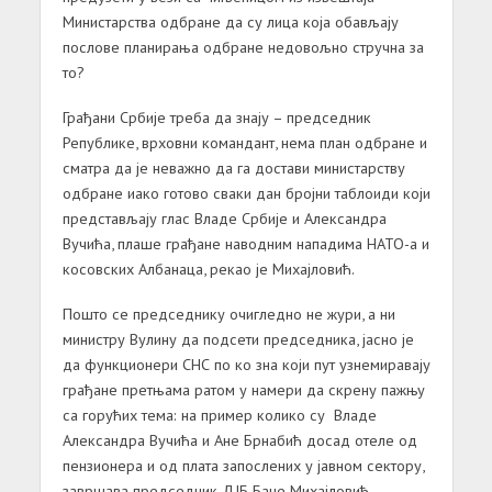
Министарства одбране да су лица која обављају
послове планирања одбране недовољно стручна за
то?
Грађани Србије треба да знају – председник
Републике, врховни командант, нема план одбране и
сматра да је неважно да га достави министарству
одбране иако готово сваки дан бројни таблоиди који
представљају глас Владе Србије и Александра
Вучића, плаше грађане наводним нападима НАТО-а и
косовских Албанаца, рекао је Михајловић.
Пошто се председнику очигледно не жури, а ни
министру Вулину да подсети председника, јасно је
да функционери СНС по ко зна који пут узнемиравају
грађане претњама ратом у намери да скрену пажњу
са горућих тема: на пример колико су Владе
Александра Вучића и Ане Брнабић досад отеле од
пензионера и од плата запослених у јавном сектору,
завршава председник ДЈБ Бане Михајловић.