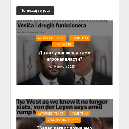
Погледајте још
АУТОРСКИ ТЕКСТ
ПОЛИТИКА
ПРАВОСУЂЕ
Да ли су хапшења само
игроказ власти?
9. августа 2025.
АУТОРСКИ ТЕКСТ
ПОЛИТИКА
СПОЉНА ПОЛИТИКА
“Запад каквог познајемо