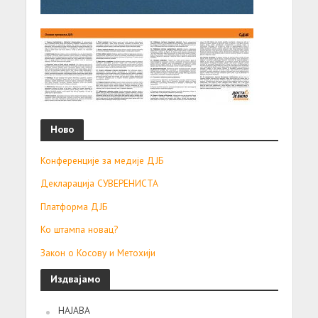
Ново
Конференције за медије ДЈБ
Декларација СУВЕРЕНИСТА
Платформа ДЈБ
Ко штампа новац?
Закон о Косову и Метохији
Издвајамо
НАЈАВА