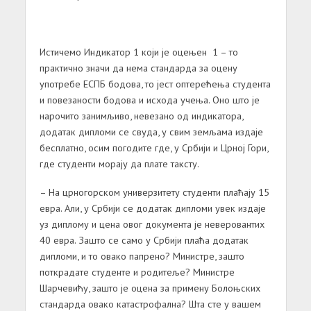
Истичемо Индикатор 1 који је оцењен 1 – то
практично значи да нема стандaрда за оцену
употребе ЕСПБ бодова, то јест оптерећења студента
и повезаности бодова и исхода учења.
Оно што је
нарочито занимљиво, невезано од индикатора,
додатак дипломи се свуда, у свим земљама издаје
бесплатно, осим погодите где, у Србији и Црној Гори,
где студенти морају да плате таксту.
– На црногорском универзитету студенти плаћају 15
евра. Али, у Србији се додатак дипломи увек издаје
уз диплому и цена овог документа је неверовантих
40 евра. Зашто се само у Србији плаћа додатак
дипломи, и то овако папрено? Министре, зашто
поткрадате студенте и родитеље?
Министре
Шарчевићу, зашто је оцена за примену Болоњских
стандарда овако катастрофална? Шта сте у вашем