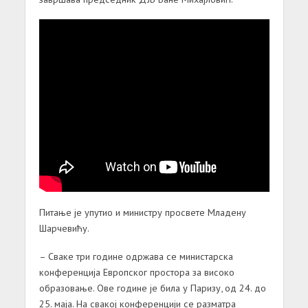
Питање је упутио и министру просвете Младену
Шарчевићу.
– Сваке три године одржава се министарска
конференција Европског простора за високо
образовање. Ове године је била у Паризу, од 24. до
25. маја.
На свакој конференцији се разматра