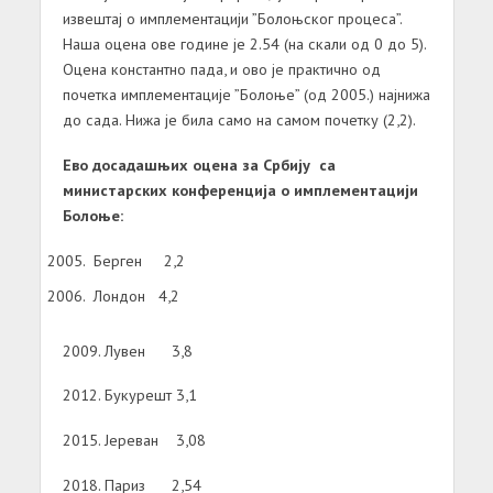
извештај о имплементацији ”Болоњског процеса”.
Наша оцена ове године је 2.54 (на скали од 0 до 5).
Оцена константно пада, и ово је практично од
почетка имплементације ”Болоње” (од 2005.) најнижа
до сада. Нижа је била само на самом почетку (2,2).
Ево досадашњих оцена за Србију са
министарских конференција о имплементацији
Болоње:
Берген 2,2
Лондон 4,2
2009. Лувен 3,8
2012. Букурешт 3,1
2015. Јереван 3,08
2018. Париз 2,54