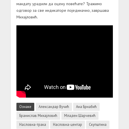
мандату урадили да оцену повећате? Тражимо
одговор за све индикаторе појединачно, завршава
Михајловић.
Ознаке
Александар Вучић
Ана Брнабић
Бранислав Михајловић
Младен Шарчевић
Насловна-трака
Насловна-центар
Скупштина