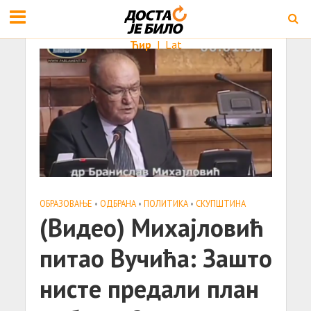
Ћир
|
Lat
ОБРАЗОВАЊЕ
•
ОДБРАНА
•
ПОЛИТИКА
•
СКУПШТИНА
(Видео) Михајловић
питао Вучића: Зашто
нисте предали план