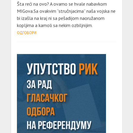
Šta reći na ovo? A ovamo se hvale nabavkom
MIGova.Sa ovakvim “stručnjacima” naša vojska ne
bi izašla na kraj ni sa pešadijom naoružanom
kopljima a kamoli sa nekim ozbiljnijim.
ОДГОВОРИ