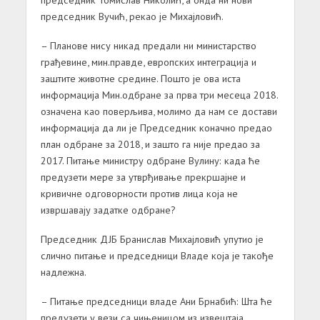
председник Вучић, рекао је Михајловић.
– Планове нису никад предали ни министарство
грађевине, мин.правде, европских интеграција и
заштите животне средине.
Пошто је ова иста
информација Мин.одбране за прва три месеца 2018.
означена као поверљива, молимо да нам се достави
информација да ли је Председник коначно предао
план одбране за 2018, и зашто га није предао за
2017.
Питање министру одбране Вулину: када ће
предузети мере за утврђивање прекршајне и
кривичне одговорности против лица која не
извршавају задатке одбране?
Председник ДЈБ Бранислав Михајловић упутио је
слично питање и председници Владе која је такође
надлежна.
– Питање председници владе Ани Брнабић: Шта ће
предузети у вези са чињеницом из извештаја