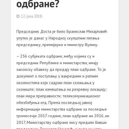
одбране?
12. јуна 2018.
Председник Доста је било Бранислав Михајловић
упутио је данас у Народној скупштини питања
председнику, премијерки и министру Вулину.
– 256 субјеката одбране, међу којима су и
председник Републике и министарства, имају
законску обавезу да предају план одбране.
То је
документ о поступању у ванредним и ратним
околностима који садржи план склањања у
скониште; план измештања на резревну локацију;
план мера приправности; телекомуникационог
обезбеђења итд.
Према последњој јавној
информацији министарства одбране за последње
тромесечје 2017. године, план одбране ни 2016, ни
2017, Министарству одбране нису предали бивши
председник Томислав Николић, а онда ни нови