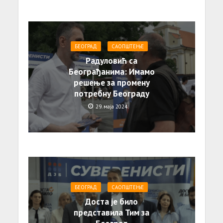
БЕОГРАД
САОПШТЕЊE
Радуловић са
Београђанима: Имамо
решење за промену
потребну Београду
29. маја 2024.
БЕОГРАД
САОПШТЕЊE
Доста је било
представила Тим за