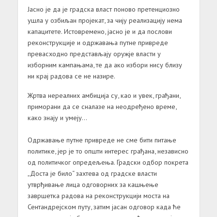
Јасно је да је градска власт поново претенциозно
ушла у озбиљан пројекат, за чију реализацију нема
капацитете. Истовремено, јасно је и да послови
реконструкције и одржавања путне привреде
превасходно представљају оружје власти у
изборним кампањама, те да ако избори нису близу
ни крај радова се не назире.
Жртва нереалних амбиција су, као и увек, грађани,
приморани да се сналазе на неодређено време,
како знају и умеју…
Одржавање путне привреде не сме бити питање
политике, јер је то општи интерес грађана, независно
од политичког опредељења. Градски одбор покрета
„Доста је било“ захтева од градске власти
утврђивање лица одговорних за кашњење
завршетка радова на реконструкцији моста на
Сентандрејском путу, затим јасан одговор када ће