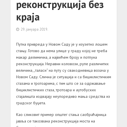
реконструкција без
краја
29. јануара 2019.
Путна привреда у Новом Саду је у изузетно лошем
стању. Готово да нема улице у граду којој не треба
макар делимична, а највећем броју и потпуна
реконструкција. Неравни коловози, рупе различитих
величина, „таласи“ на путу су свакодневица возача у
Новом Саду. Слична је ситуација и са бициклистичким
стазама и тротоарима, с тим што се за одржавање
бициклистичких стаза, тротоара и аутобуских
стајалишта издвајају неупоредиво мања средства из
градског буџета.
Као сликовит пример општег стања саобраћајница
јавља се такозвана реконструкција моста на