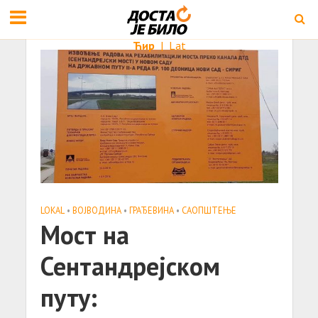
Ћир
|
Lat
LOKAL
•
ВОЈВОДИНА
•
ГРАЂЕВИНА
•
САОПШТЕЊE
Мост на
Сентандрејском
путу: