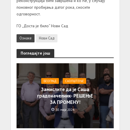
реконструкција бити завршена и ко ће, у случају
поновног пробијања датог рока, сносити
одговорност.
ГО „Доста је било“ Нови Сад
Ознаке
Нови Сад
Погледајте још
БЕОГРАД
САОПШТЕЊE
Замислите да је Саша
градоначелник- РЕШЕЊЕ
ЗА ПРОМЕНУ!
30. маја 2024.