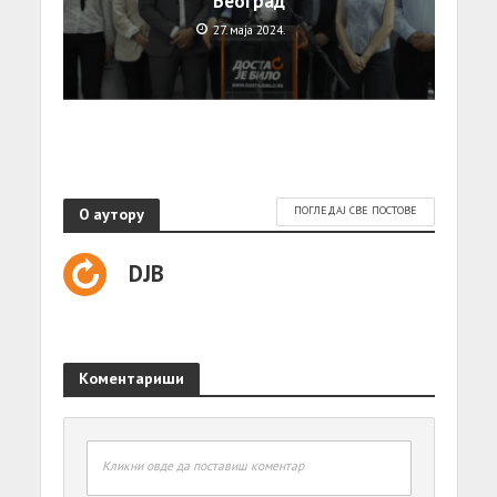
Београд
27. маја 2024.
О аутору
ПОГЛЕДАЈ СВЕ ПОСТОВЕ
DJB
Коментариши
Кликни овде да поставиш коментар