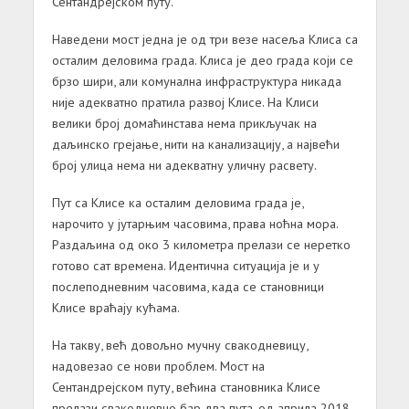
Сентандрејском путу.
Наведени мост једна је од три везе насеља Клиса са
осталим деловима града. Клиса је део града који се
брзо шири, али комунална инфраструктура никада
није адекватно пратила развој Клисе. На Клиси
велики број домаћинстава нема прикључак на
даљинско грејање, нити на канализацију, а највећи
број улица нема ни адекватну уличну расвету.
Пут са Клисе ка осталим деловима града је,
нарочито у јутарњим часовима, права ноћна мора.
Раздаљина од око 3 километра прелази се неретко
готово сат времена. Идентична ситуација је и у
послеподневним часовима, када се становници
Клисе враћају кућама.
На такву, већ довољно мучну свакодневицу,
надовезао се нови проблем. Мост на
Сентандрејском путу, већина становника Клисе
прелази свакодневно бар два пута, од априла 2018.