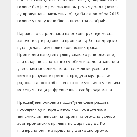
године био је у рестриктивном режиму рада (возила
су пропуштана наизменично), да би од октобра 2018.
године у потпуности био затворен за саобраћај.
Паралелно са радовима на реконструкцији моста,
започети су и радови на проширењу Сентандрејског
пута, додавањем нових коловозних трака.
Проширити наведену улицу свакако је неопходно,
али остаје нејасно зашто су обимни радови започети
у јесењим месецима, када временски услови и
зимско рачунање времена продужавају трајање
радова, односно због чега то није учињено у летњим
месецима када је фреквенција саобраћаја мања.
Предвиђени рокови за одређене фазе радова
пробијени су и поред неколико продужења, а
динамика активности на терену, уз отежане услове
због временских прилика, не даје наду да ће
планирано бити и завршено у догледно време.