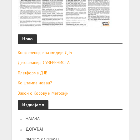
Ново
Конференције за медије ДЈБ
Декларација СУВЕРЕНИСТА
Платформа ДЈБ
Ко штампа новац?
Закон о Косову и Метохији
Издвајамо
НАЈАВА
ДОГАЂАЈ
ВИДЕО САДРЖАЈ