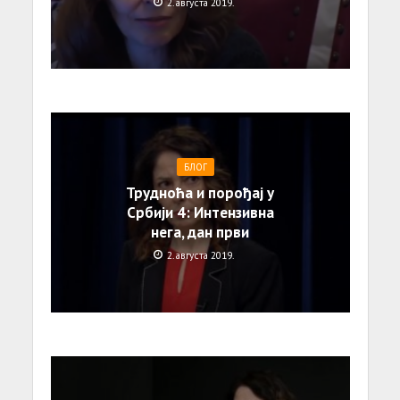
2. августа 2019.
БЛОГ
Трудноћа и порођај у
Србији 4: Интензивна
нега, дан први
2. августа 2019.