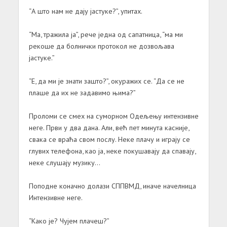
“А што нам не дају јастуке?”, упитах.
“Ма, тражила ја”, рече једна од сапатница, “ма ми
рекоше да болнички протокол не дозвољава
јастуке.”
“Е, да ми је знати зашто?”, окуражих се. “Да се не
плаше да их не задавимо њима?”
Проломи се смех на суморном Одељењу интензивне
неге. Први у два дана. Али, већ пет минута касније,
свака се враћа свом послу. Неке плачу и играју се
глувих телефона, као ја, неке покушавају да спавају,
неке слушају музику…
Поподне коначно долази СППВМД, иначе начелница
Интензивне неге.
“Како је? Чујем плачеш?”