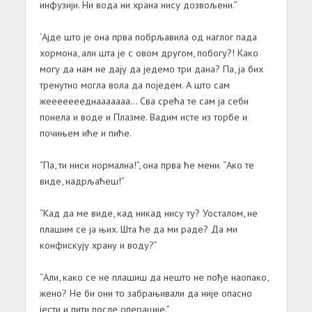
инфузији. Ни вода ни храна нису дозвољени.”
‘Ајде што је она прва побрљавила од наглог пада
хормона, али шта је с овом другом, побогу?! Како
могу да нам не дају да једемо три дана? Па, ја бих
тренутно могла вола да поједем. А што сам
жеееееееднааааааа… Сва срећа те сам ја себи
понела и воде и Плазме. Вадим исте из торбе и
почињем иће и пиће.
“Па, ти ниси нормална!”, она прва ће мени. “Ако те
виде, надрљаћеш!”
“Кад да ме виде, кад никад нису ту? Уосталом, не
плашим се ја њих. Шта ће да ми раде? Да ми
конфискују храну и воду?”
“Али, како се не плашиш да нешто не пође наопако,
жено? Не би они то забрањивали да није опасно
јести и пити после операције.”