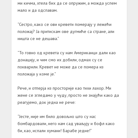
ми кичма, хтела бих да се опружим, а можда успем
мало и да одспавам.
“Сестро, како се ови кревети померају у лежећи
положај? Ја притискам ове дугмиће са стране, али
ништа се не дешава.”
“То говно од кревета су нам Американци дали као
донацију, и чим смо их добили, одмах су се
покварили. Кревет не може да се помера из
положаја у коме је.”
Рече, и отперја из просторије као тихи лахор. Ми
жене се згледамо у чуду, просто не знајући како да
реагујемо, док једна не рече:
“Јесте, није им било довољно што су нас
бомбардовали, него нам сад уваљују и бофл како
би, као, испали хумани! Барабе једне!”