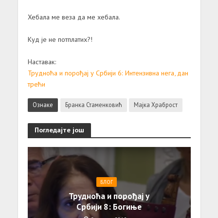
Хебала ме веза да ме хебала.
Куд је не потплатих?!
Наставак:
Трудноћа и порођај у Србији 6: Интензивна нега, дан
трећи
Ознаке
Бранка Стаменковић
Мајка Храброст
Погледајте још
БЛОГ
Трудноћа и порођај у
Србији 8: Богиње