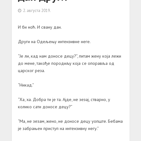
2. августа 2019.
И би ноћ. И свану дан.
Други на Одељењу интензивне неге.
“Је ли, кад нам доносе децу?”, питам жену која лежи
до мене, такође породиљу која се опоравља од
царског реза.
“Никад.”
“Ха, ха. Добра ти је та. Ајде, не зезај, стварно, у
колико сати доносе децу?”
“Ма, не зезам, жено, не доносе децу уопште. Бебама
је забрањен приступ на интензивну негу.”