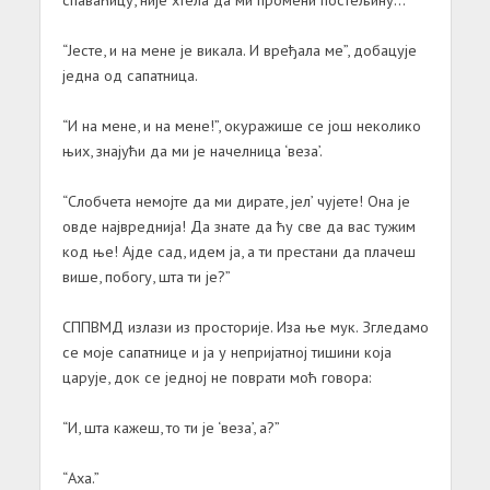
“Јесте, и на мене је викала. И вређала ме”, добацује
једна од сапатница.
“И на мене, и на мене!”, окуражише се још неколико
њих, знајући да ми је начелница ‘веза’.
“Слобчета немојте да ми дирате, јел’ чујете! Она је
овде највреднија! Да знате да ћу све да вас тужим
код ње! Ајде сад, идем ја, а ти престани да плачеш
више, побогу, шта ти је?”
СППВМД излази из просторије. Иза ње мук. Згледамо
се моје сапатнице и ја у непријатној тишини која
царује, док се једној не поврати моћ говора:
“И, шта кажеш, то ти је ‘веза’, а?”
“Аха.”