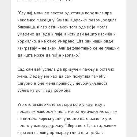
“Слушај, мени се сестра од стрица породила пре
неколико месеци у Канади, царским резом, родила
близанце, и пар сати након тога одмах је могла
умерено да једе и пије, а исти дан нешто касније и
нормално, а не само умерено. Шта ови наши овде
изигравају – не знам. Али дефинитивно се не плашим
да ишта може да пође наопако.”
Сад сам већ успела да привучем пажњу и осталих
жена. Гледају ме као да сам помутила памећу.
Сигурно и оне мени приписују неурачунљивост
услед наглог пада хормона.
Уто ето омање чете сестара које у круг иду с
некаквим лавором и пола метра дугачким металним
пинцетама којима уштину нешто вате, замоче у то
нешто у лавору, дрекну: “Шири ноге!”, и с гадљивим
изразом на лицу проџарају гди и шта треба с