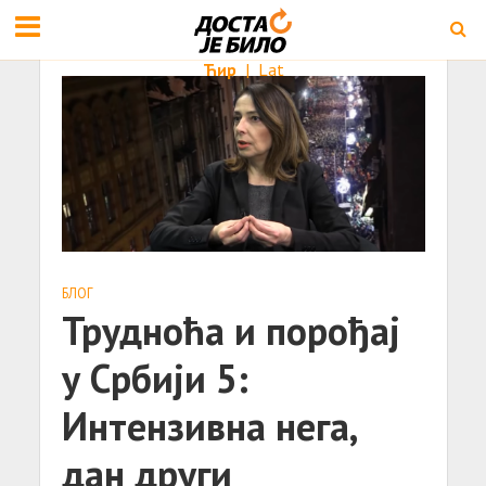
Ћир
|
Lat
БЛОГ
Трудноћа и порођај
у Србији 5:
Интензивна нега,
дан други