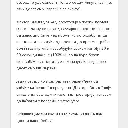
безбедне удаљености. Пет до седам минута касније,
свих десет смо “спремне за визиту”.
Доктор Визита улеће у просторију у журби, погнуте
главе – да му се поглед случајно не сретне с неком
од жена, што би је недајбоже могло охрабрити да
нешто пита – и идући од кревета до кревета граби
болничке картоне, посвећујући сваком између 10 и
30 секунди пажње (100% ишао на курс брзог
читања!). Неких пет до седам минута касније, свих
десет смо визитиране.
Једну сестру која се, још увек ошамућена од
узбуђења “визите” и присуства “Доктора Визите”, није
снашла да баш одмах излети из просторије, успевам
да на’ватам у последњем тренутку:
“Извините, молим вас, да вас питам: када ће нам
донети наше бебе?”