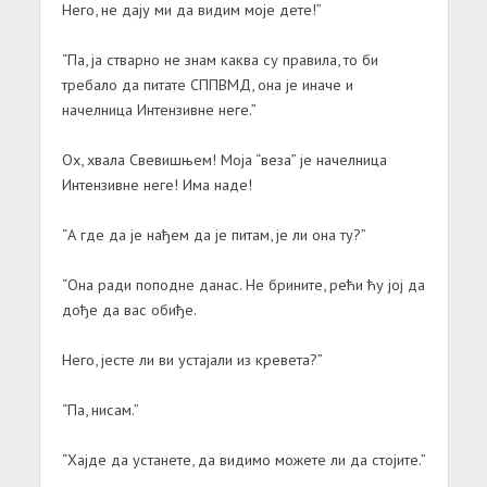
Него, не дају ми да видим моје дете!”
“Па, ја стварно не знам каква су правила, то би
требало да питате СППВМД, она је иначе и
начелница Интензивне неге.”
Ох, хвала Свевишњем! Моја “веза” је начелница
Интензивне неге! Има наде!
“А где да је нађем да је питам, је ли она ту?”
“Она ради поподне данас. Не брините, рећи ћу јој да
дође да вас обиђе.
Него, јесте ли ви устајали из кревета?”
“Па, нисам.”
“Хајде да устанете, да видимо можете ли да стојите.”