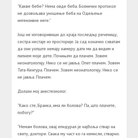
“Какве бебе? Нема овде беба. Болнички протокол
не дозвољава уношење беба на Одељење
интензивне неге.”
Још не изговоривиши до краја последњу реченицу,
сестра нестаје из просторије. Ја сад коначно схватам
да они уопште немају намеру дати ми да видим и
пипнем моје дете. Почињем да плачем. Зовем
неонатологију. Нико се не јавља. Опет плачем. Зовем
Тата-Кенгура. Плачем. Зовем неонатологију. Нико се
не јавља. Плачем.
Долази мој анестезиолог.
“Како сте, Бранка, има ли болова? Па, што плачете,
побогу?”
“Немам болова, овај епидурал је најбоља ствар на
свету, докторе. Свака му част ко га измисли, стварно.