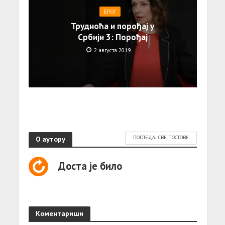
БЛОГ
Трудноћа и порођај у
Србији 3: Порођај
2. августа 2019.
О аутору
ПОГЛЕДАЈ СВЕ ПОСТОВЕ
Доста је било
Коментариши