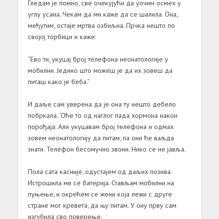
Гледам је помно, све очекујући да уочим осмех у
углу усана. Чекам да ми каже да се шалила. Она,
међутим, остаје мртва озбиљна. Прчка нешто по
својој торбици и каже:
“Ево ти, укуцај број телефона неонатологије у
мобилни. Једино што можеш је да их зовеш да
питаш како је беба.”
И даље сам уверена да је она ту нешто дебело
побркала. ‘Оће то од наглог пада хормона након
порођаја. Али укуцавам број телефона и одмах
зовем неонатологију да питам, па они ће ваљда
знати. Телефон бесомучно звони. Нико се не јавља.
Пола сата касније, одустајем од даљих позива.
Истрошила ми се батерија. Стављам мобилни на
пуњење, и окрећем се жени која лежи с друге
стране мог кревета, да њу питам. У ону прву сам
изгубила сво поверење.