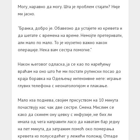
Могу, наравно да могу. Шта је проблем стајати? Није
ми јасно.
“Бранка, добро је. Обавезно да устајете из кревета и
да шетате с времена на време. Немојте претеривати,
али мало по мало. То је изузетно важно након
операције. Нека вам сестра помогне.”
Након његовог одласка, ја се као по наређењу
враћам на оно што ће ми постати рутински посао до
краја боравка на Одељењу интензивне неге: играње
глувих телефона с неонатологијом и плакање.
Мало иза поднева, својим присуством на 10 минута
почаствују нас чак две сестре. Смена. Мислим се
како да скинем ону цевку с инфузије, не бих ли
имала од чега направити ласо да наватам бар једну
на пет минута, да затражим помоћ око померања
кревета из полуседећег у лежећи положај. Отпаде