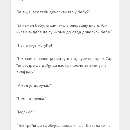
“Је ли, а јесу теби доносили твоју бебу?”
“Ја немам бебу, ја сам имала операцију цисте. Али
нисам видела да су икоме до сада доносили бебе.”
“Па, то није могуће!”
“Не знам, стварно, ја сам ту тек од јуче поподне. Сад
ће сестре да дођу да нас припреме за визиту, па
питај њих.”
“А кад је доручак?”
“Нема доручка.”
“Молим?!”
“Тек трећи дан добијеш кекса и чаја. До тада си на