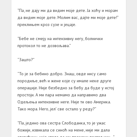
“Па, не дају ми да видим моје дете. Ја хоћу и морам
да видим моје дете. Молим вас, дајте ми моје дете!”
преклињем кроз сузе и јецаје.
“Бебе не смеју на интензивну негу, болнички
протокол то не дозвољава.”
“Зашто?”
“То је за бебино добро. Знаш, овде нису само
породиље, већ и жене које су имале неке друге
операције. Није безбедно за бебу да буде у истој
простоји. А ми пара немамо да направимо два
Одељења интензивне неге. Није ти ово Америка.
Тако мора. Него, јел’ све остало у реду?”
“Па, једино ова сестра Слободанка, то је ужас
божији, извикала се синоћ на мене, није ми дала
спаваћицу, није хтела да ми промени постељину…”