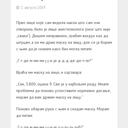
2. августа 2019.
Прво лице које сам видела након што сам очи
отворила, било је лице анестезиолога (оног што није
„сваки“). Дишем неправилно, грабим ваздух као да
штуцам, а он ми држи маску на лицу, док се ја борим
с њим да је скинем како бих могла питати:
„Г-г-де м-ми-ми ј-ј-е-је д-д-д-де-де-т-те?“
Враћа ми маску на лице, и одговара:
„Син, 3.800, оцена 9. Све је у најбољем реду. Имате
проблема да поново успоставите нормално дисање,
морам да вам држим маску на лицу.“
Поново обарам руке с њим и скидам маску. Морам
да питам:
„Г-г-де м-ми-ми ј-ј-е-је з-з-зу-зу-зуб?“