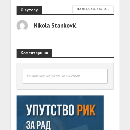
О аутору
ПОГЛЕДАЈ СВЕ ПОСТОВЕ
Nikola Stanković
Коментариши
Кликни овде да поставиш коментар