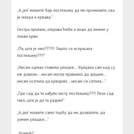
„А, јел’ можете бар постељину да ми промените, сва
је мокра и крвава.“
Сестра прилази, открива ћебе и види да лежим у
локви крви.
„Па, шта је ово???!!! Зашто си испрљала
постељину??!!“
„Нисам одмах ставила улошке… бунцала сам кад су
ме довели… нисам могла правилно да дишем…
нисам осетила да крварим… нисам се сетила…“
„Где сад да ти нађем чисту постељину??!! Лези сад
тако, шта ја да ти радим!“
„А, јел’ можете само торбу да ми дохватите, да
узмем улошке…“
„Хрмпф!“