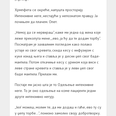
Хрмпфета се окреће, напушта просторију
Интензивне неге, нестајући у непознатом правцу. Ја
почињем да плачем. Опет.
„Немој да се нервираш“, каже ми једна од жена које
леже прекопута мене, „ево, ја ћу да ти додам торбу“.
Посматрам је захвалним погледом како полако
устаје из свог кревета, скида кесу с инфузијом с
куке изнад њега и ставља је у десни џеп свог баде-
мантила. Потом откачиње кесу с урином која виси с
леве стране кревета и ставља је у леви џеп свог
баде мантила. Прилази ми.
Постаје ми јасно шта је то Одељење интензивне
неге. То је оно одељење на коме пацијенти једни
друге интензивно негују.
„Јел’ можеш, молим те, да ми додаш и гаће, ево ту су
у џепу торбе…“, понизно замолих своју добротворку.