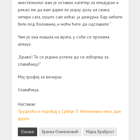
анестезиолог вам је оставио катетер за епидурал и
рекао ми да вам дајем по једну дозу на свака
четири сата, пошто сам ноћас ја дежурна. Бар нећете
бити под боловима, и моћи ћете да одспавате.“
Чим је она изашла на врата, у соби се пролама
аплауз.
„Браво! Ти си једина успела да се избориш за
спаваћицу!“
Мој трофеј за вечерас.
Спаваћица.
Наставак:
Трудноћа и порођај у Србији 5: Интензивна нега, дан
други
Ознаке
Бранка Стаменковић
Мајка Храброст