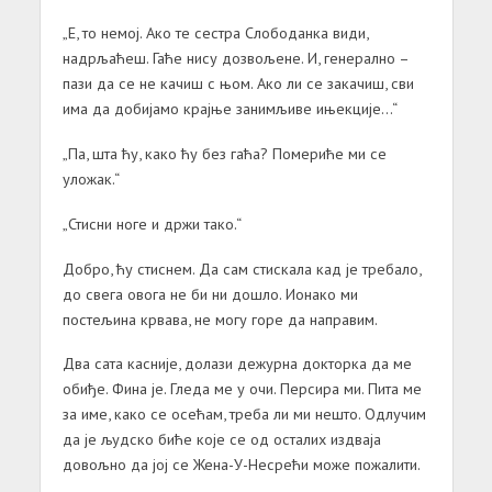
„Е, то немој. Ако те сестра Слободанка види,
надрљаћеш. Гаће нису дозвољене. И, генерално –
пази да се не качиш с њом. Ако ли се закачиш, сви
има да добијамо крајње занимљиве ињекције…“
„Па, шта ћу, како ћу без гаћа? Помериће ми се
уложак.“
„Стисни ноге и држи тако.“
Добро, ћу стиснем. Да сам стискала кад је требало,
до свега овога не би ни дошло. Ионако ми
постељина крвава, не могу горе да направим.
Два сата касније, долази дежурна докторка да ме
обиђе. Фина је. Гледа ме у очи. Персира ми. Пита ме
за име, како се осећам, треба ли ми нешто. Одлучим
да је људско биће које се од осталих издваја
довољно да јој се Жена-У-Несрећи може пожалити.