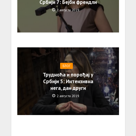
Србији 7: Бејби френдли
2. августа 2019.
БЛОГ
Трудноћа и порођај у
Србији 5: Интензивна
нега, дан други
2. августа 2019.