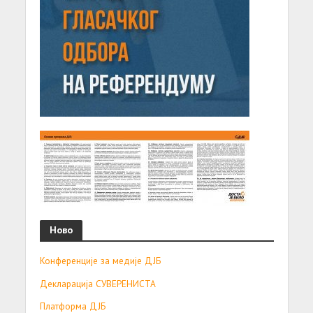
Ново
Конференције за медије ДЈБ
Декларација СУВЕРЕНИСТА
Платформа ДЈБ