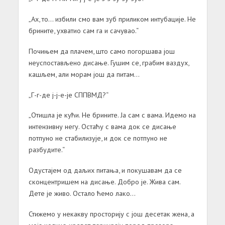
„Ах, то… избили смо вам зуб приликом интубације. Не
брините, ухватио сам га и сачувао.“
Почињем да плачем, што само погоршава још
неуспостављено дисање. Гушим се, грабим ваздух,
кашљем, али морам још да питам…
„Г-г-де ј-ј-е-је СППВМД?“
„Отишла је кући. Не брините. Ја сам с вама. Идемо на
интензивну негу. Остаћу с вама док се дисање
потпуно не стабилизује, и док се потпуно не
разбудите.“
Одустајем од даљих питања, и покушавам да се
сконцентришем на дисање. Добро је. Жива сам.
Дете је живо. Остало ћемо лако…
Стижемо у некакву просторију с још десетак жена, а