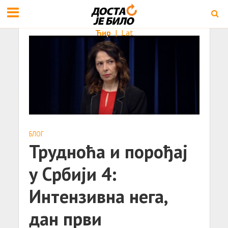
Ћир
|
Lat
БЛОГ
Трудноћа и порођај
у Србији 4:
Интензивна нега,
дан први