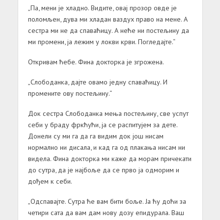
„Па, мени је хладно. Видите, овај прозор овде је
поломљен, дува ми хладан ваздух право на мене. А
сестра ми не да спаваћицу. А неће ни постељину да
ми промени, ја лежим у локви крви. Погледајте.“
Откривам ћебе. Фина докторка је згрожена.
„Слободанка, дајте овамо једну спаваћицу. И
промените ову постељину.“
Док сестра Слободанка мења постељину, све успут
себи у браду фркћући, ја се распитујем за дете.
Донели су ми га да га видим док још нисам
нормално ни дисала, и кад га од плакања нисам ни
видела. Фина докторка ми каже да морам причекати
до сутра, да је најбоље да се прво ја одморим и
дођем к себи.
„Одспавајте. Сутра ће вам бити боље. Ја ћу доћи за
четири сата да вам дам нову дозу епидурала. Ваш