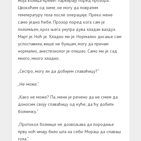
моја колица-кревет паркирају поред прозора.
Цвокоћем од зиме, не могу да повратим
температуру тела после операције. Преко мене
само једно ћебе. Прозор поред кога сам је
поломљен, кроз њега унутра дува хладан ваздух.
Март је. Ноћ је. Хладно ми је. Нормално дисање сам
успоставила, више не бунцам, могу да причам
нормално, анестезиолог је отишао. Само ми је сад
много, много хладно.
„Сестро, могу ли да добијем спаваћицу?“
„Не може.“
„Како не може? Па, мени је речено да не смем да
доносим своју спаваћицу од куће, да ћу добити
болничку.“
„Протокол болнице не дозвољава да породиље
прву ноћ имају било шта на себи. Мораш да спаваш
гола.“