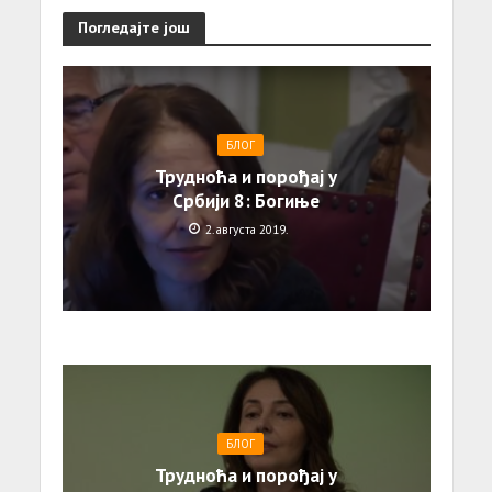
Погледајте још
БЛОГ
Трудноћа и порођај у
Србији 8: Богиње
2. августа 2019.
БЛОГ
Трудноћа и порођај у