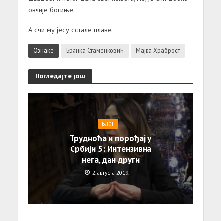
овчије богиње.
А очи му јесу остале плаве.
Ознаке
Бранка Стаменковић
Мајка Храброст
Погледајте још
БЛОГ
Трудноћа и порођај у
Србији 5: Интензивна
нега, дан други
2. августа 2019.