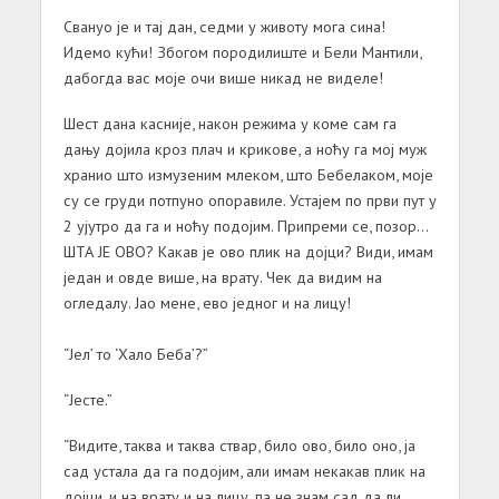
Свануо је и тај дан, седми у животу мога сина!
Идемо кући! Збогом породилиште и Бели Мантили,
дабогда вас моје очи више никад не виделе!
Шест дана касније, након режима у коме сам га
дању дојила кроз плач и крикове, а ноћу га мој муж
хранио што измузеним млеком, што Бебелаком, моје
су се груди потпуно опоравиле. Устајем по први пут у
2 ујутро да га и ноћу подојим. Припреми се, позор…
ШТА ЈЕ ОВО? Какав је ово плик на дојци? Види, имам
један и овде више, на врату. Чек да видим на
огледалу. Јао мене, ево једног и на лицу!
“Јел’ то ‘Хало Беба’?”
“Јесте.”
“Видите, таква и таква ствар, било ово, било оно, ја
сад устала да га подојим, али имам некакав плик на
дојци, и на врату и на лицу, па не знам сад да ли