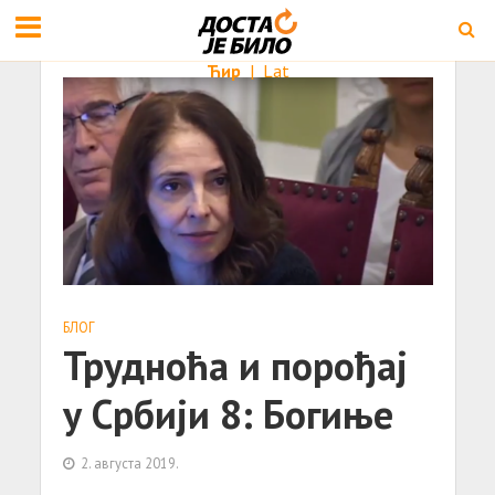
Ћир
|
Lat
БЛОГ
Трудноћа и порођај
у Србији 8: Богиње
2. августа 2019.