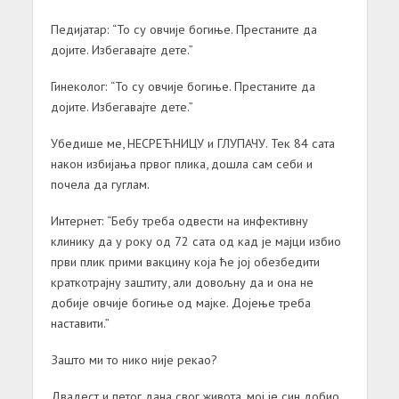
Педијатар: “То су овчије богиње. Престаните да
дојите. Избегавајте дете.”
Гинеколог: “То су овчије богиње. Престаните да
дојите. Избегавајте дете.”
Убедише ме, НЕСРЕЋНИЦУ и ГЛУПАЧУ. Тек 84 сата
након избијања првог плика, дошла сам себи и
почела да гуглам.
Интернет: “Бебу треба одвести на инфективну
клинику да у року од 72 сата од кад је мајци избио
први плик прими вакцину која ће јој обезбедити
краткотрајну заштиту, али довољну да и она не
добије овчије богиње од мајке. Дојење треба
наставити.”
Зашто ми то нико није рекао?
Двадест и петог дана свог живота, мој је син добио