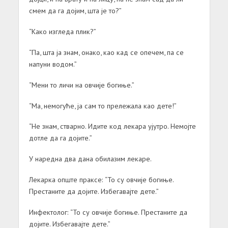
смем да га дојим, шта је то?”
“Како изгледа плик?”
“Па, шта ја знам, онако, као кад се опечем, па се
напуни водом.”
“Мени то личи на овчије богиње.”
“Ма, немогуће, ја сам то прележала као дете!”
“Не знам, стварно. Идите код лекара ујутро. Немојте
дотле да га дојите.”
У наредна два дана обилазим лекаре.
Лекарка опште праксе: “То су овчије богиње.
Престаните да дојите. Избегавајте дете.”
Инфектолог: “То су овчије богиње. Престаните да
дојите. Избегавајте дете.”