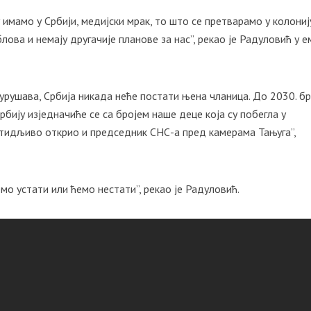
 имамо у Србији, медијски мрак, то што се претварамо у колониј
лова и немају другачије планове за нас”, рекао је Радуловић у е
 урушава, Србија никада неће постати њена чланица. До 2030. бр
рбију изједначиће се са бројем наше деце која су побегла у
 стидљиво открио и председник СНС-а пред камерама Тањуга”,
мо устати или ћемо нестати”, рекао је Радуловић.