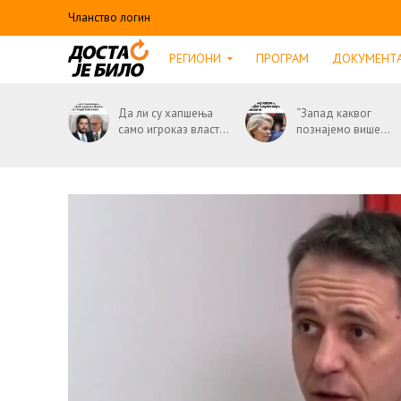
Чланство логин
РЕГИОНИ
ПРОГРАМ
ДОКУМЕНТ
Да ли су хапшења
“Запад каквог
само игроказ власт...
познајемо више...