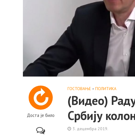
ГОСТОВАЊЕ
•
ПОЛИТИКА
(Видео) Рад
Србију коло
Доста је било
3. децембра 2019.