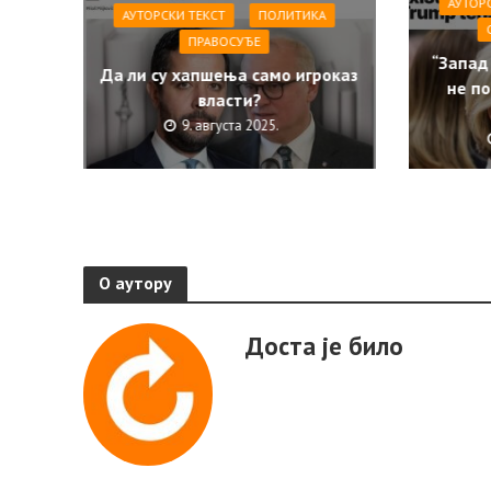
АУТОР
АУТОРСКИ ТЕКСТ
ПОЛИТИКА
ПРАВОСУЂЕ
“Запад
Да ли су хапшења само игроказ
не по
власти?
9. августа 2025.
О аутору
Доста је било