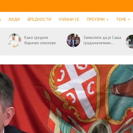
А
ЉУДИ
ВРЕДНОСТИ
УЧЛАНИ СЕ
ПРЕУЗМИ
ТЕМЕ
Како средити
Замислите да је Саша
бирачке спискове
градоначелник-...