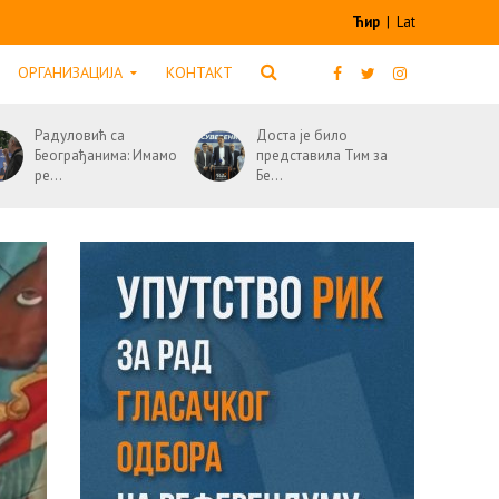
Ћир
|
Lat
ОРГАНИЗАЦИЈА
КОНТАКТ
Радуловић са
Доста је било
Београђанима: Имамо
представила Тим за
ре...
Бе...