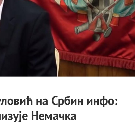
уловић на Србин инфо:
низује Немачка