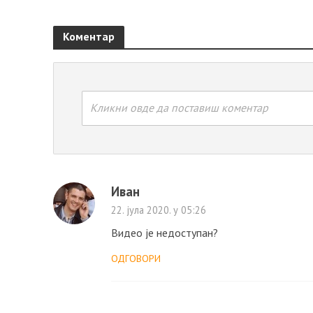
Коментар
Кликни овде да поставиш коментар
Иван
22. јула 2020. у 05:26
Видео је недоступан?
ОДГОВОРИ