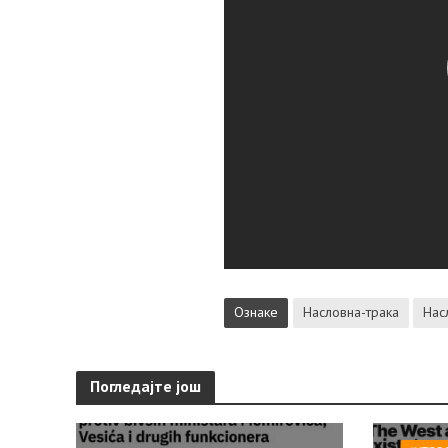
Ознаке
Насловна-трака
Нас
Погледајте још