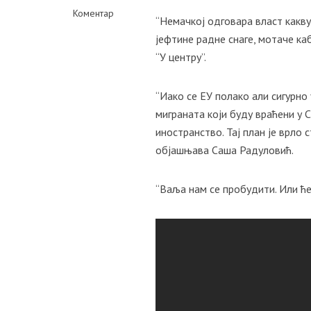
Коментар
“Немачкој одговара власт какву
јефтине радне снаге, мотаче каб
“У центру”.
“Иако се ЕУ полако али сигурно
миграната који буду враћени у С
иностранство. Тај план је врло
објашњава Саша Радуловић.
“Ваља нам се пробудити. Или ће