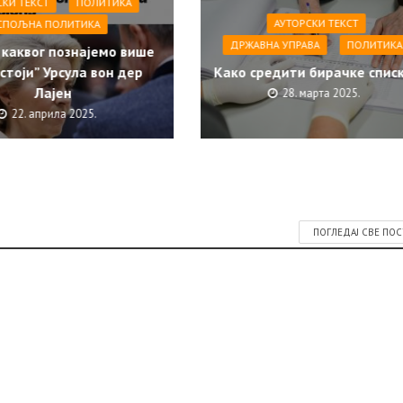
СКИ ТЕКСТ
ПОЛИТИКА
АУТОРСКИ ТЕКСТ
СПОЉНА ПОЛИТИКА
ДРЖАВНА УПРАВА
ПОЛИТИКА
 каквог познајемо више
стоји” Урсула вон дер
Како средити бирачке спис
Лајен
28. марта 2025.
22. априла 2025.
ПОГЛЕДАЈ СВЕ ПО