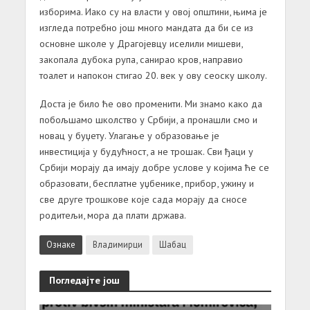
изборима. Иако су на власти у овој општини, њима је
изгледа потребно још много мандата да би се из
основне школе у Драгојевцу иселили мишеви,
закопала дубока рупа, санирао кров, направио
тоалет и напокон стигао 20. век у ову сеоску школу.
Доста је било ће ово променити. Ми знамо како да
побољшамо школство у Србији, а пронашли смо и
новац у буџету. Улагање у образовање је
инвестиција у будућност, а не трошак. Сви ђаци у
Србији морају да имају добре услове у којима ће се
образовати, бесплатне уџбенике, прибор, ужину и
све друге трошкове које сада морају да сносе
родитељи, мора да плати држава.
Ознаке
Владимирци
Шабац
Погледајте још