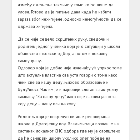
између одељења такмиче у томе ко ће више да
улови. Готово да је питање дана када ће избити
зараза због нехигијене, односно немогућности да се
одржава хигијена.
Да се није седело скрштених руку, сведочи и
родитељ једног ученика који је о ситуацији у школи
обавестио школски одбор, а потом и локалну
самоуправу.
Одговор који је добио није изненађујућ упркос томе
што актуелна власт на сва уста говори о томе како
чини све за нашу децу, њихово образовање и
будућност. Чак им је и најновији слоган за актуелну
кампању “За нашу децу” иако није сасвим јасно за
коју децу – нашу или њихову.
Родитељ који је покренуо питање реновирања
школе у Драгојевцу код Владимираца позван је на
састанак локалног СНС одбора где му је саопштено
да ће санирати школу уколико опет победе на