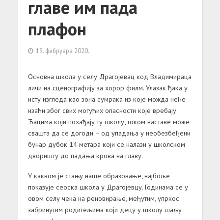
главе им пада
плафон
19. фебруара 2020.
Основна школа у селу Драгојевац код Владимираца
личи на сценографију за хорор филм. Улазак ђака у
исту изгледа као зона сумрака из које можда неће
изаћи због свих могућих опасности које вребају.
Ђацима који похађају ту школу, током наставе може
свашта да се догоди – од упадања у необезбеђени
бунар дубок 14 метара који се налази у школском
дворишту до падања крова на главу.
У каквом је стању наше образовање, најбоље
показује сеоска школа у Драгојевцу. Годинама се у
овом селу чека на реновирање, међутим, упркос
забринутим родитељима који децу у школу шаљу