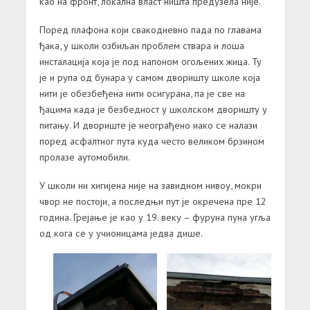
као на фронт, локална власт ништа предузела није.
Поред плафона који свакодневно пада по главама
ђака, у школи озбиљан проблем ствара и лоша
инсталација која је под напоном огољених жица. Ту
је и рупа од бунара у самом дворишту школе која
нити је обезбеђена нити осигурана, па је све на
ђацима када је безбедност у школском дворишту у
питању. И двориште је неограђено иако се налази
поред асфалтног пута куда често великом брзином
пролазе аутомобили.
У школи ни хигијена није на завидном нивоу, мокри
чвор не постоји, а последњи пут је окречена пре 12
година. Грејање је као у 19. веку – фуруна пуна угља
од кога се у учионицама једва дише.