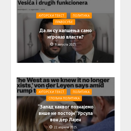
АУТОРСКИ ТЕКСТ
ПОЛИТИКА
ПРАВОСУЂЕ
Да ли су хапшења само
игроказ власти?
9. августа 2025.
АУТОРСКИ ТЕКСТ
ПОЛИТИКА
СПОЉНА ПОЛИТИКА
“Запад каквог познајемо
више не постоји” Урсула
вон дер Лајен
22. априла 2025.