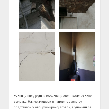
Ученици нису једини корисници ове школе из зоне
сумрака. Наиме, мишеви и пацови одавно су
подстанари у овој руинираној згради, а ученици се