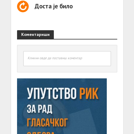
Доста је било
Коментариши
Кликни овде да поставиш коментар