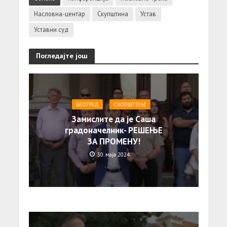
Насловна-центар
Скупштина
Устав
Уставни суд
Погледајте још
БЕОГРАД
САОПШТЕЊE
Замислите да је Саша
градоначелник- РЕШЕЊЕ
ЗА ПРОМЕНУ!
30. маја 2024.