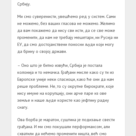
Србију.
Ми смо суверенисти, увешћемо ред у систем. Сами
не можемо, без ваших гласова не можемо. Желимо
да вам покажемо да нису сви исти, да се све може
променити, да нам не требају мешетари, ни Русија ни
ЕУ, да смо достојанствени поносни људи који могу
да брину о својој држави.
– Оно што је битно извући, Србија је постала
колонија и то немачка. Грађани мисле како су ти из
Европске уније неки спасиоци, како ће они да нам
реше проблеме. Не, то су окрутне бирократе, које
нису имуне на корупцију, они арче паре из ове
земље и наше људе користе као јефтину радну
снагу.
Ова борба је маратон, суштина је подизање свести
грађана. И ми смо покушали перформансом, али
схватили да нећемо променити ништа, већ смо