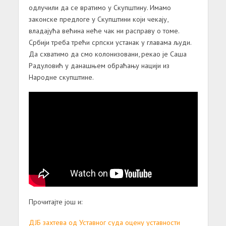
одлучили да се вратимо у Скупштину. Имамо
законске предлоге у Скупштини који чекају,
владајућа већина неће чак ни расправу о томе.
Србији треба трећи српски устанак у главама људи.
Да схватимо да смо колонизовани, рекао је Саша
Радуловић у данашњем обраћању нацији из
Народне скупштине.
Прочитајте још и:
ДЈБ захтева од Уставног суда оцену уставности