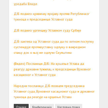
уредаба Владе
ДЈБ поднео кривичну пријаву против Републичког
тужиоца и председнице Уставног суда
ДЈБ поднео ургенцију Уставном суду Србије
ДЈБ захтева од Уставног суда да по хитном поступку
суспендује противуставну одлуку о ванредном
стању док о њој не одлучи Скупштина
(Видео) Посланици ДЈБ: На кршење Устава да
реагују државни тужилац и председници Врховног
касационог и Уставног суда
Народни посланици ДЈБ позвали председника
Уставног суда, Врховног касационог суда и државног
тужиоца да реагује на кршење Устава
Ознаке
Конференција
Насловна-трака