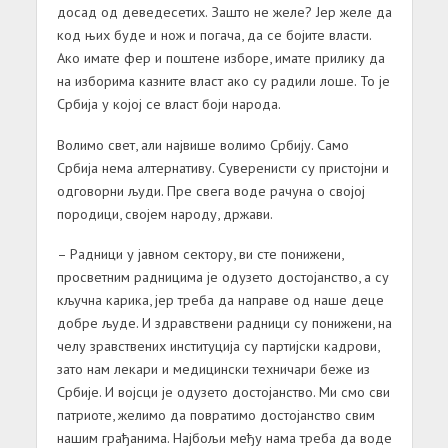
досад од деведесетих. Зашто не желе? Јер желе да
код њих буде и нож и погача, да се бојите власти.
Ако имате фер и поштене изборе, имате прилику да
на изборима казните власт ако су радили лоше. То је
Србија у којој се власт боји народа.
Волимо свет, али највише волимо Србију. Само
Србија нема алтернативу. Суверенисти су пристојни и
одговорни људи. Пре свега воде рачуна о својој
породици, својем народу, држави.
– Радници у јавном сектору, ви сте понижени,
просветним радницима је одузето достојанство, а су
кључна карика, јер треба да направе од наше деце
добре људе. И здравствени радници су понижени, на
челу зравствених институција су партијски кадрови,
зато нам лекари и медицински техничари беже из
Србије. И војсци је одузето достојанство. Ми смо сви
патриоте, желимо да повратимо достојанство свим
нашим грађанима. Најбољи међу нама треба да воде