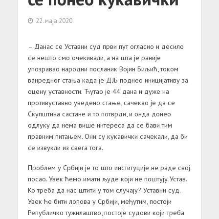
22. маја 2020.
– Данас се Уставни суд први пут огласио и десило
се нешто смо очекивали, а на шта је раније
упозравао народни посланик Војин Биљић, током
ванредног стања када је ДЈБ поднео иницијативу за
оцену уставности. Ћутао је 44 дана и дуже на
противуставно уведено стање, сачекао је да се
Скупштина састане и то потврди, и онда донео
одлуку да нема више интереса да се бави тим
правним питањем. Они су кукавички сачекали, да би
се извукли из свега тога.
Проблем у Србији је то што институције не раде свој
посао. Увек ћемо имати људе који не поштују Устав.
Ко треба да нас штити у том случају? Уставни суд.
Увек ће бити лопова у Србији, међутим, постоји
Републичко тужилаштво, постоје судови који треба