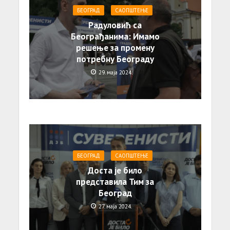
БЕОГРАД
САОПШТЕЊE
Радуловић са
Београђанима: Имамо
решење за промену
потребну Београду
29. маја 2024.
БЕОГРАД
САОПШТЕЊE
Доста је било
представила Тим за
Београд
27. маја 2024.