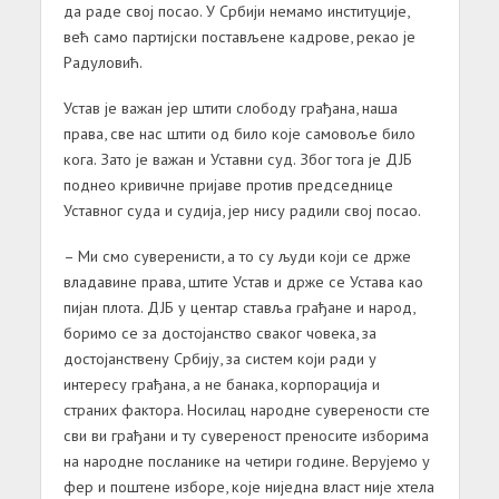
да раде свој посао. У Србији немамо институције,
већ само партијски постављене кадрове, рекао је
Радуловић.
Устав је важан јер штити слободу грађана, наша
права, све нас штити од било које самовоље било
кога. Зато је важан и Уставни суд. Због тога је ДЈБ
поднео кривичне пријаве против председнице
Уставног суда и судија, јер нису радили свој посао.
– Ми смо суверенисти, а то су људи који се држе
владавине права, штите Устав и држе се Устава као
пијан плота. ДЈБ у центар ставља грађане и народ,
боримо се за достојанство сваког човека, за
достојанствену Србију, за систем који ради у
интересу грађана, а не банака, корпорација и
страних фактора. Носилац народне суверености сте
сви ви грађани и ту сувереност преносите изборима
на народне посланике на четири године. Верујемо у
фер и поштене изборе, које ниједна власт није хтела