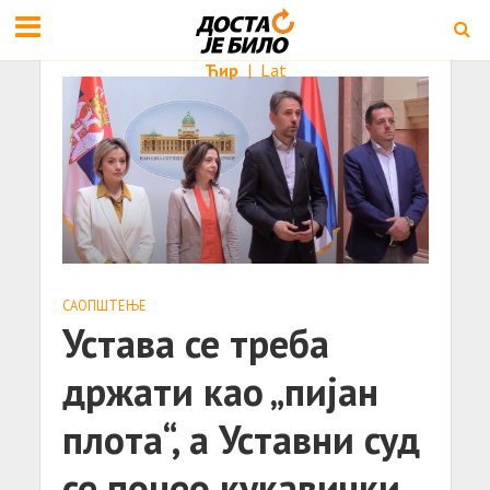
Ћир
|
Lat
САОПШТЕЊE
Устава се треба
држати као „пијан
плота“, а Уставни суд
се понео кукавички