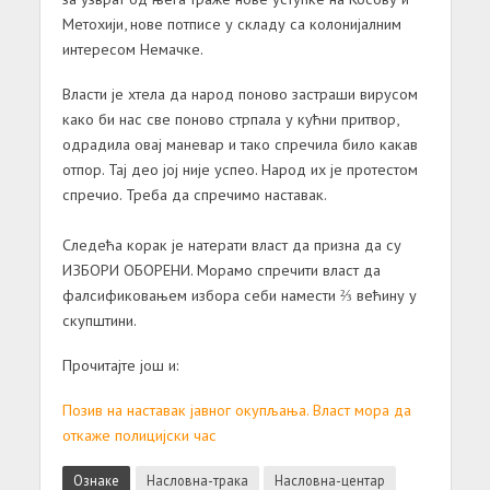
Метохији, нове потписе у складу са колонијалним
интересом Немачке.
Власти је хтела да народ поново застраши вирусом
како би нас све поново стрпала у кућни притвор,
одрадила овај маневар и тако спречила било какав
отпор. Тај део јој није успео. Народ их је протестом
спречио. Треба да спречимо наставак.
Следећа корак је натерати власт да призна да су
ИЗБОРИ ОБОРЕНИ. Морамо спречити власт да
фалсификовањем избора себи намести ⅔ већину у
скупштини.
Прочитајте још и:
Позив на наставак јавног окупљања. Власт мора да
откаже полицијски час
Ознаке
Насловна-трака
Насловна-центар