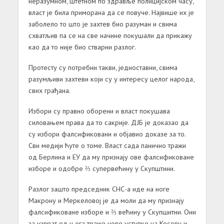
неразумном, штетном по здравље полицијском часу,
власт је била приморана да се повуче. Највише их је
заболело то што је захтев био разуман и свима
схватљив па се на све начине покушали да прикажу
као да то није био стварни разлог.
Протесту су потребни такви, једноставни, свима
разумљиви захтеви који су у интересу целог народа,
свих грађана.
Избори су правно оборени и власт покушава
силовањем права да то сакрије. ДЈБ је доказао да
су избори фалсификовани и објавио доказе за то.
Сви медији ћуте о томе. Власт сада панично тражи
од Берлина и ЕУ да му признају ове фалсификоване
изборе и одобре ⅔ супервећину у Скупштини.
Разлог зашто председник СНС-а иде на ноге
Макрону и Меркеловој је да моли да му признају
фалсификоване изборе и ⅔ већину у Скупшитни. Они
за узврат од њега траже нове уступке на Косову и