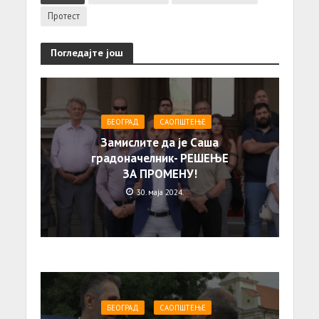
Протест
Погледајте још
БЕОГРАД
САОПШТЕЊE
Замислите да је Саша
градоначелник- РЕШЕЊЕ
ЗА ПРОМЕНУ!
30. маја 2024.
БЕОГРАД
САОПШТЕЊE