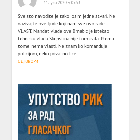
11. јула 2020. у 05:53
Sve sto navodite je tako, osim jedne stvari. Ne
nazivajte ove ljude koji nam sve ovo rade –
VLAST. Mandat vlade ove Brnabic je istekao,
tehnicku vladu Skupstina nije formirala. Prema
tome, nema vlasti. Ne znam ko komanduje
policijom, neko privatno lice.
ОДГОВОРИ