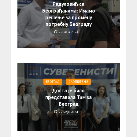
Радуловић са
Београђанима: Имамо
решење за промену
потребну Београду
29. маја 2024.
БЕОГРАД
САОПШТЕЊE
Доста је било
представила Тим за
Београд
27. маја 2024.