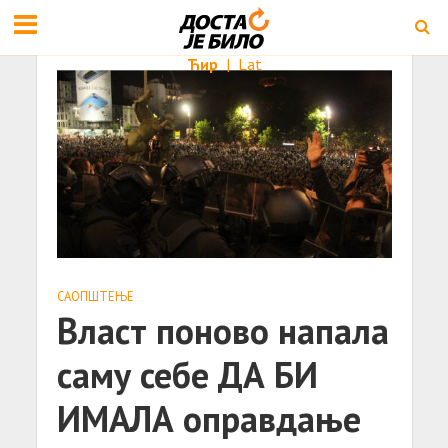
Ћир
|
Lat
САОПШТЕЊE
Власт поново напала
саму себе ДА БИ
ИМАЛА оправдање