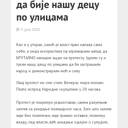
да бије нашу децу
по улицама
9. јула 2020.
Као и у уторак, синоћ је власт прво напала сама
себе, а онда искористила тај изрежирани напад да
БРУТАЛНО нападне људе на протесту. Јурили су и
тукли нашу децу по улицама да би застрашили
народ и демонстрирали моћ и силу
Овај протест не сме стати. Вечерас мора поново.
Плато испред Народне скупштине у 20 часова.
Протест је покренуо једноставан, свима разумљив
захтев за укидање полицијског часа. Зато што захтев
није био политички, није тражио оставке, техничку
владу, пад власти, већ укидање одлуке о сулудом,