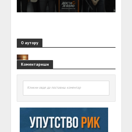
О аутору
Коментариши
Кликни овде да поставиш коментар