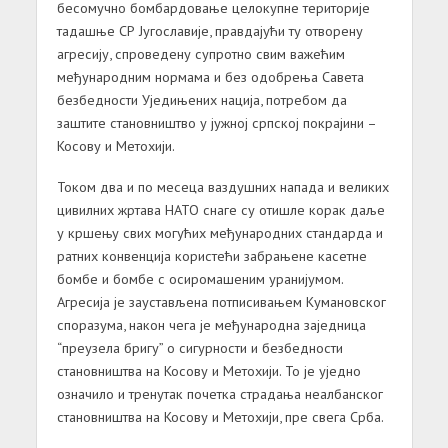
бесомучно бомбардовање целокупне територије
тадашње СР Југославије, правдајући ту отворену
агресију, спроведену супротно свим важећим
међународним нормама и без одобрења Савета
безбедности Уједињених нација, потребом да
заштите становништво у јужној српској покрајини –
Косову и Метохији.
Током два и по месеца ваздушних напада и великих
цивилних жртава НАТО снаге су отишле корак даље
у кршењу свих могућих међународних стандарда и
ратних конвенција користећи забрањене касетне
бомбе и бомбе с осиромашеним уранијумом.
Агресија је заустављена потписивањем Кумановског
споразума, након чега је међународна заједница
“преузела бригу” о сигурности и безбедности
становништва на Косову и Метохији. То је уједно
означило и тренутак почетка страдања неалбанског
становништва на Косову и Метохији, пре свега Срба.