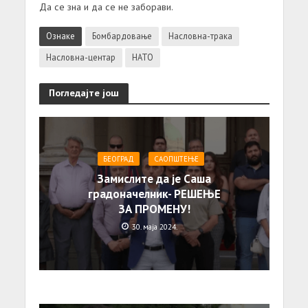
Да се зна и да се не заборави.
Ознаке
Бомбардовање
Насловна-трака
Насловна-центар
НАТО
Погледајте још
БЕОГРАД
САОПШТЕЊE
Замислите да је Саша
градоначелник- РЕШЕЊЕ
ЗА ПРОМЕНУ!
30. маја 2024.