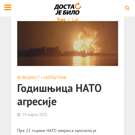
Ћир
|
Lat
БЕЗБЕДНОСТ
•
САОПШТЕЊE
Годишњица НАТО
агресије
24. марта 2021.
Пре 22 године НАТО алијанса започела је