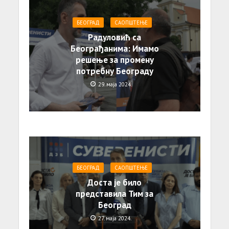
БЕОГРАД
САОПШТЕЊE
Радуловић са
Београђанима: Имамо
решење за промену
потребну Београду
29. маја 2024.
БЕОГРАД
САОПШТЕЊE
Доста је било
представила Тим за
Београд
27. маја 2024.