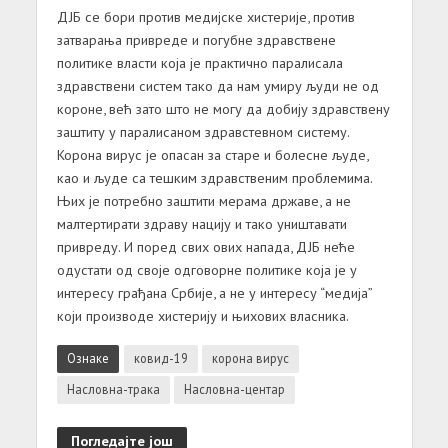
ДЈБ се бори против медијске хистерије, против
затварања привреде и погубне здравствене
политике власти која је практично паралисала
здравствени систем тако да нам умиру људи не од
короне, већ зато што не могу да добију здравствену
заштиту у паралисаном здравстевном систему.
Корона вирус је опасан за старе и болесне људе,
као и људе са тешким здравственим проблемима.
Њих је потребно заштити мерама државе, а не
малтертирати здраву нацију и тако уништавати
привреду. И поред свих ових напада, ДЈБ неће
одустати од своје одговорне политике која је у
интересу грађана Србије, а не у интересу “медија”
који производе хистерију и њихових власника.
Ознаке
ковид-19
корона вирус
Насловна-трака
Насловна-центар
Погледајте још