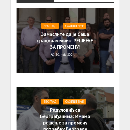
БЕОГРАД
САОПШТЕЊE
Замислите да је Саша
градоначелник- РЕШЕЊЕ
ЗА ПРОМЕНУ!
30. маја 2024.
БЕОГРАД
САОПШТЕЊE
Радуловић са
Београђанима: Имамо
решење за промену
потребну Београду