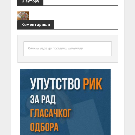
О аутору
Коментариши
Кликни овде да поставиш коментар