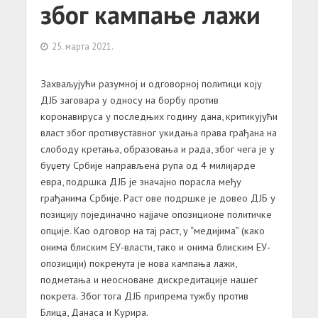
због кампање лажи
25. марта 2021.
Захваљујући разумној и одговорној политици коју
ДЈБ заговара у односу на борбу против
коронавируса у последњих годину дана, критикујући
власт због противуставног укидања права грађана на
слободу кретања, образовања и рада, због чега је у
буџету Србије направљена рупа од 4 милијарде
евра, подршка ДЈБ је значајно порасла међу
грађанима Србије. Раст ове подршке је довео ДЈБ у
позицију појединачно најјаче опозиционе политичке
опције. Као одговор на тај раст, у “медијима” (како
онима блиским ЕУ-власти, тако и онима блиским ЕУ-
опозицији) покренута је нова кампања лажи,
подметања и неосноване дискредитације нашег
покрета. Због тога ДЈБ припрема тужбу против
Блица, Данаса и Курира.