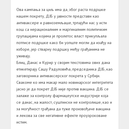
Ова кампања за циљ има да, због раста подршке
нашем покрету, ДЈБ у јавности представи као
антиваксере и равноземљаше, трпајући нас у исти
кош са нерационалним и маргиналним политичким
групацијама којима је пролетос власт прикупљала
потписе подршке како би уопште могли да изађу на
изборе, јер стварну подршку међу грађанима не
уживају.
Блиц, Данас и Курир у својим текстовима ових дана
етикетирају Сашу Радуловића, председника ДЈБ, као
заговорника антиваксерског покрета у Србији.
Свакоме ко има макар мало новинарског интегритета
јасно је да покрет ДЈБ није против вакцина. ДЈБ се
залаже за контролу фармацеутске индустрије која
се данас, на жалост, суштински не контролише, као и
за могућност грађана да туже произвођаче вакцина
и лекова за све негативне ефекте проузроковане
истим.