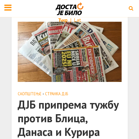
Ћир
|
Lat
САОПШТЕЊE
•
СТРАНКА ДЈБ
ДЈБ припрема тужбу
против Блица,
Данаса и Курира