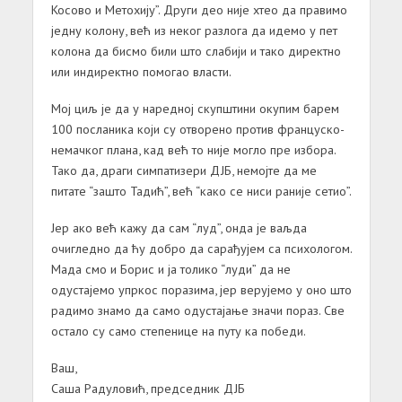
Косово и Метохију”. Други део није хтео да правимо
једну колону, већ из неког разлога да идемо у пет
колона да бисмо били што слабији и тако директно
или индиректно помогао власти.
Мој циљ је да у наредној скупштини окупим барем
100 посланика који су отворено против француско-
немачког плана, кад већ то није могло пре избора.
Тако да, драги симпатизери ДЈБ, немојте да ме
питате “зашто Тадић”, већ “како се ниси раније сетио”.
Јер ако већ кажу да сам “луд”, онда је ваљда
очигледно да ћу добро да сарађујем са психологом.
Мада смо и Борис и ја толико “луди” да не
одустајемо упркос поразима, јер верујемо у оно што
радимо знамо да само одустајање значи пораз. Све
остало су само степенице на путу ка победи.
Ваш,
Саша Радуловић, председник ДЈБ