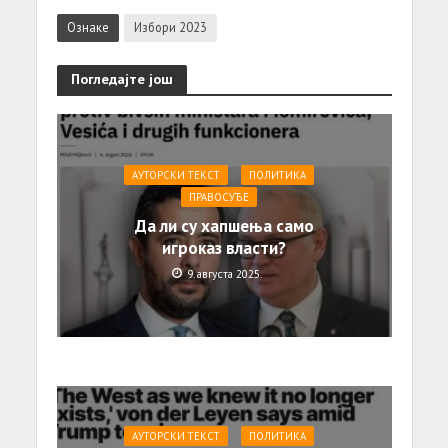
Ознаке
Избори 2023
Погледајте још
АУТОРСКИ ТЕКСТ
ПОЛИТИКА
ПРАВОСУЂЕ
Да ли су хапшења само
игроказ власти?
9. августа 2025.
АУТОРСКИ ТЕКСТ
ПОЛИТИКА