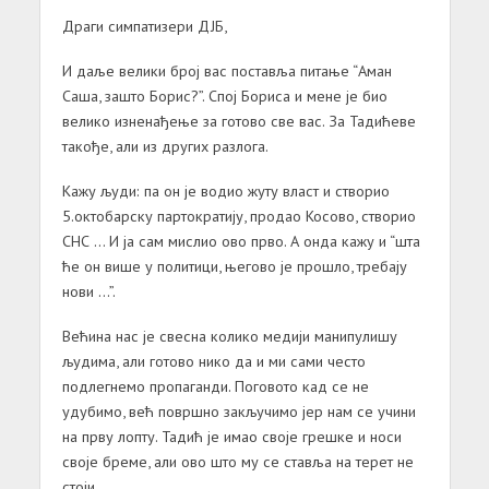
Драги симпатизери ДЈБ,
И даље велики број вас поставља питање “Аман
Саша, зашто Борис?”. Спој Бориса и мене је био
велико изненађење за готово све вас. За Тадићеве
такође, али из других разлога.
Кажу људи: па он је водио жуту власт и створио
5.октобарску партократију, продао Косово, створио
СНС … И ја сам мислио ово прво. А онда кажу и “шта
ће он више у политици, његово је прошло, требају
нови …”.
Већина нас је свесна колико медији манипулишу
људима, али готово нико да и ми сами често
подлегнемо пропаганди. Поговото кад се не
удубимо, већ површно закључимо јер нам се учини
на прву лопту. Тадић је имао своје грешке и носи
своје бреме, али ово што му се ставља на терет не
стоји.