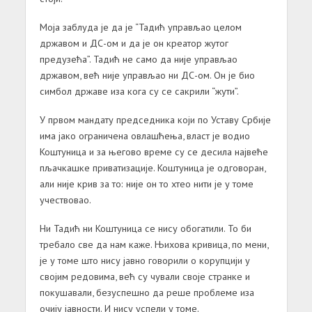
Моја заблуда је да је “Тадић управљао целом
државом и ДС-ом и да је он креатор жутог
предузећа”. Тадић не само да није управљао
државом, већ није управљао ни ДС-ом. Он је био
симбол државе иза кога су се сакрили “жути”.
У првом мандату председника који по Уставу Србије
има јако ограничена овлашћења, власт је водио
Коштуница и за његово време су се десила највеће
пљачкашке приватизације. Коштуница је одговоран,
али није крив за то: није он то хтео нити је у томе
учествовао.
Ни Тадић ни Коштуница се нису обогатили. То би
требало све да нам каже. Њихова кривица, по мени,
је у томе што нису јавно говорили о корупцији у
својим редовима, већ су чували своје странке и
покушавали, безуспешно да реше проблеме иза
очију јавности. И нису успели у томе.