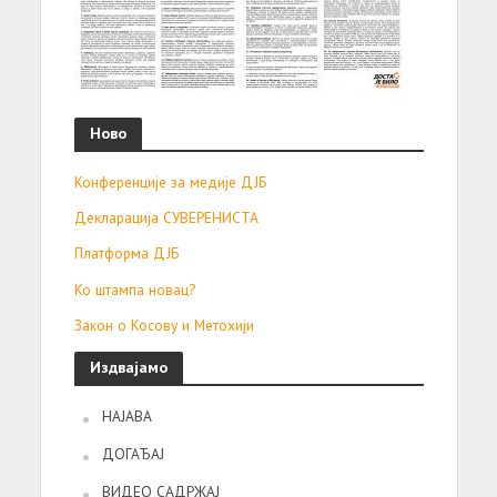
Ново
Конференције за медије ДЈБ
Декларација СУВЕРЕНИСТА
Платформа ДЈБ
Ко штампа новац?
Закон о Косову и Метохији
Издвајамо
НАЈАВА
ДОГАЂАЈ
ВИДЕО САДРЖАЈ