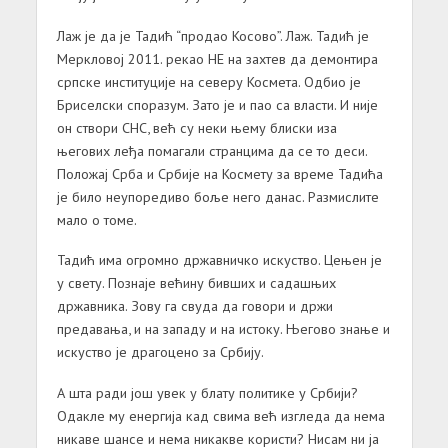
Лаж је да је Тадић “продао Косово”. Лаж. Тадић је
Меркловој 2011. рекао НЕ на захтев да демонтира
српске институције на северу Космета. Одбио је
Бриселски споразум. Зато је и пао са власти. И није
он створи СНС, већ су неки њему блиски иза
његових леђа помагали странцима да се то деси.
Положај Срба и Србије на Космету за време Тадића
је било неупоредиво боље него данас. Размислите
мало о томе.
Тадић има огромно државничко искуство. Цењен је
у свету. Познаје већину бивших и садашњих
државника. Зову га свуда да говори и држи
предавања, и на западу и на истоку. Његово знање и
искуство је драгоцено за Србију.
А шта ради још увек у блату политике у Србији?
Одакле му енергија кад свима већ изгледа да нема
никаве шансе и нема никакве користи? Нисам ни ја