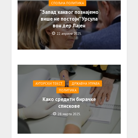
СПОЉНА ПОЛИТИКА
“Запад каквог познајемо
више не постоји” Урсула
вон дер Лајен
22. априла 2025.
АУТОРСКИ ТЕКСТ
ДРЖАВНА УПРАВА
ПОЛИТИКА
Како средити бирачке
спискове
28. марта 2025.