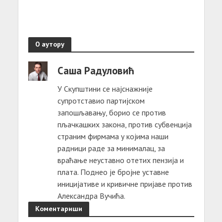
О аутору
Саша Радуловић
У Скупштини се најснажније
супротставио партијском
запошљавању, борио се против
пљачкашких закона, против субвенција
страним фирмама у којима наши
радници раде за минималац, за
враћање неуставно отетих пензија и
плата. Поднео је бројне уставне
иницијативе и кривичне пријаве против
Александра Вучића.
Коментариши