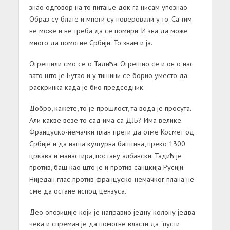
знао одговор на то питање док га нисам упознао.
Образ су блате и многи су поверовали у то. Са тим
не може и не треба да се помири. И зна да може
много да помогне Србији. То знам и ја.
Огрешили смо се о Тадића. Огрешио се и он о нас
зато што је ћутао и у тишини се борио уместо да
раскринка када је био председник.
Добро, кажете, то је прошлост, та вода је просута.
Али какве везе то сад има са ДЈБ? Има велике.
Француско-немачки план прети да отме Космет од
Србије и да наша културна баштина, преко 1300
цркава и манастира, постану албански. Тадић је
против, баш као што је и против санцкија Русији.
Ниједан глас против француско-немачког плана не
сме да остане испод цензуса.
Део опозиције који је направио једну колону једва
чека и спреман је да помогне власти да “пусти