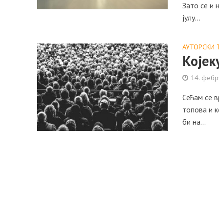
Зато се и 
јулу...
АУТОРСКИ 
Којек
14. фебр
Сећам се в
топова и к
би на...