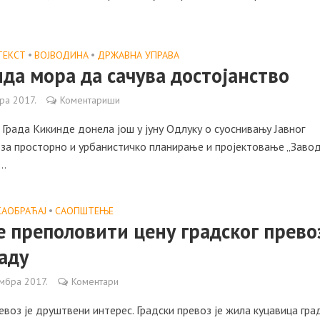
ТЕКСТ
•
ВОЈВОДИНА
•
ДРЖАВНА УПРАВА
да мора да сачува достојанство
ра 2017.
Коментариши
Града Кикинде донела још у јуну Одлуку о суоснивању Јавног
 за просторно и урбанистичко планирање и пројектовање „Завод
..
САОБРАЋАЈ
•
САОПШТЕЊE
е преполовити цену градског прево
аду
ембра 2017.
Коментари
евоз је друштвени интерес. Градски превоз је жила куцавица град