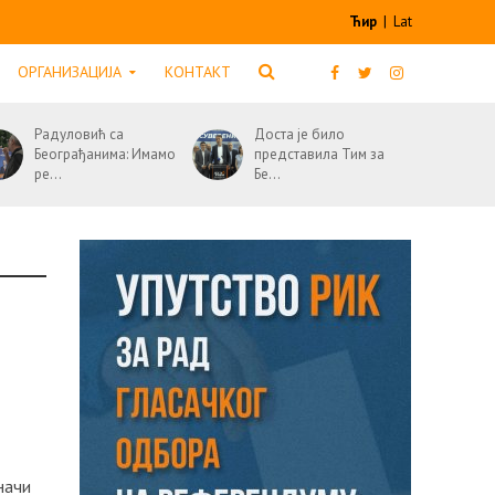
Ћир
|
Lat
ОРГАНИЗАЦИЈА
КОНТАКТ
Радуловић са
Доста је било
Београђанима: Имамо
представила Тим за
ре...
Бе...
начи