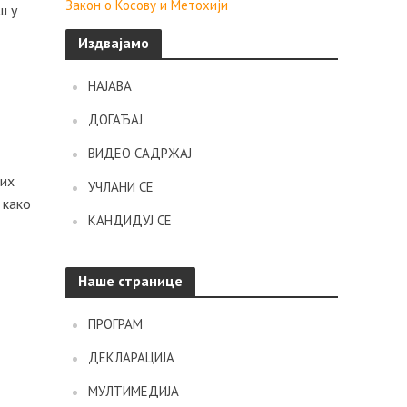
Закон о Косову и Метохији
ш у
Издвајамо
НАЈАВА
ДОГАЂАЈ
ВИДЕО САДРЖАЈ
них
УЧЛАНИ СЕ
 како
КАНДИДУЈ СЕ
Наше странице
ПРОГРАМ
ДЕКЛАРАЦИЈА
МУЛТИМЕДИЈА