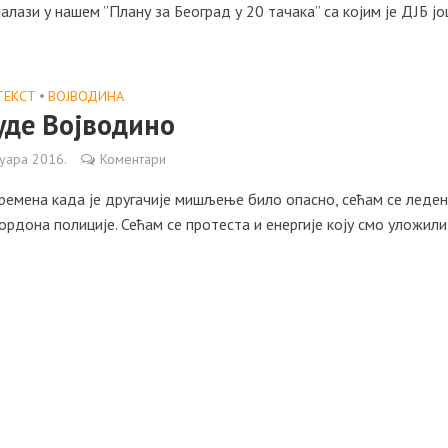
налази у нашем ”Плану за Београд у 20 тачака” са којим је ДЈБ јо
ТЕКСТ
•
ВОЈВОДИНА
уде Војводино
уара 2016.
Коментари
ремена када је другачије мишљење било опасно, сећам се леде
ордона полиције. Сећам се протеста и енергије коју смо уложили