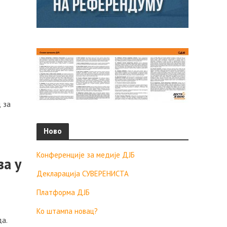
 за
Ново
Конференције за медије ДЈБ
за у
Декларација СУВЕРЕНИСТА
Платформа ДЈБ
Ко штампа новац?
а.