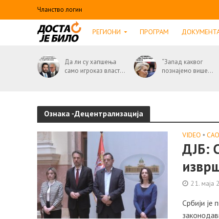
Чланство логин
РЕГИОНИ
ПРОГРАМ
ДОКУМЕНТ
Да ли су хапшења
“Запад каквог
само игроказ власт...
познајемо више...
Ознака -Децентрализација
VIDEO
•
СА
ДЈБ: 
изврш
21. маја 
Србији је 
законодавн