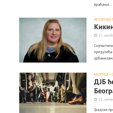
враћање...
АУТОРСКИ 
Кикин
12. октоб
Скупштина 
предузећа
урбанизам.
БЕОГРАД
•
ДЈБ ћ
Беогр
11. септ
Градски пр