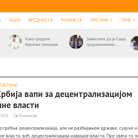
А
ЉУДИ
ВРЕДНОСТИ
УЧЛАНИ СЕ
ПРЕУЗМИ
ТЕМЕ
Како средити
Замислите да је Саша
бирачке спискове
градоначелник-...
ОПШТЕЊE
Србија вапи за децентрализацијом
не власти
2020.
Коментар
потребна децентрализација, али не разбијањем државе, судске и
е власти, већ децентрализација извршне власти. Пре свега то з