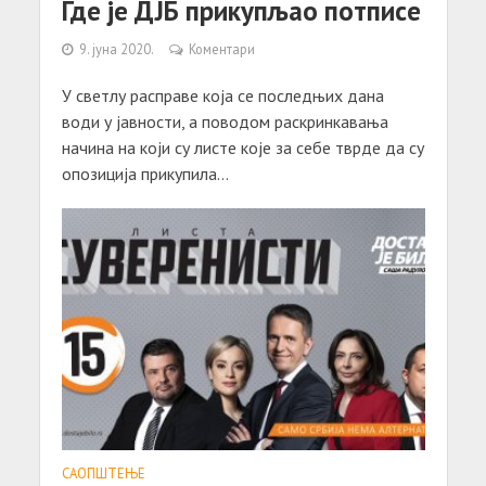
Где је ДЈБ прикупљао потписе
9. јуна 2020.
Коментари
У светлу расправе која се последњих дана
води у јавности, а поводом раскринкавања
начина на који су листе које за себе тврде да су
опозиција прикупила...
САОПШТЕЊE