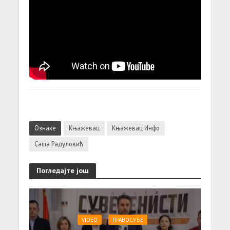
Ознаке
Књажевац
Књажевац Инфо
Саша Радуловић
Погледајте још
VIDEO
ПРАВОСУЂЕ