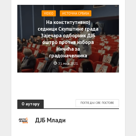
VIDEO
ИСТОЧНА СРБИЈА
На конститутивној
седници Скупштине града
Зајечара одборник ДЈБ
оштро против избора
Ничића за
градоначелника
31. маја 2021.
О аутору
ПОГЛЕДАЈ СВЕ ПОСТОВЕ
ДЈБ Млади