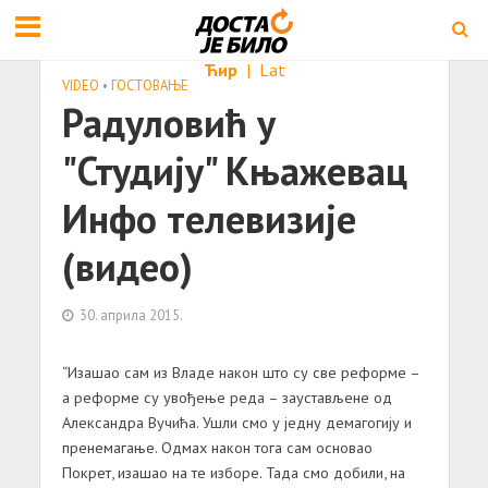
Ћир
|
Lat
VIDEO
•
ГОСТОВАЊЕ
Радуловић у
"Студију" Књажевац
Инфо телевизије
(видео)
30. априла 2015.
“Изашао сам из Владе након што су све реформе –
а реформе су увођење реда – заустављене од
Александра Вучића. Ушли смо у једну демагогију и
пренемагање. Одмах након тога сам основао
Покрет, изашао на те изборе. Тада смо добили, на