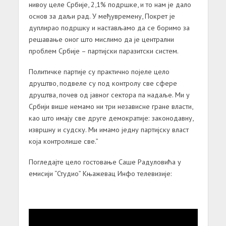
нивоу целе Србије, 2,1% подршке, и то нам је дало
основ за даљи рад. У међувремену, Покрет је
дуплирао подршку и настављамо да се боримо за
решавање оног што мислимо да је централни
проблем Србије – партијски паразитски систем.
Политичке партије су практично појеле цело
друштво, подвеле су под контролу све сфере
друштва, почев од јавног сектора па надаље. Ми у
Србији више немамо ни три независне гране власти,
као што имају све друге демократије: законодавну,
извршну и судску. Ми имамо једну партијску власт
која контролише све.”
Погледајте цело гостовање Саше Радуловића у
емисији “Студио” Књажевац Инфо телевизије: