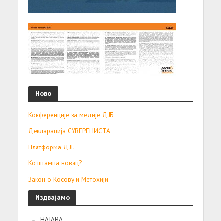
Ново
Конференције за медије ДЈБ
Декларација СУВЕРЕНИСТА
Платформа ДЈБ
Ко штампа новац?
Закон о Косову и Метохији
Издвајамо
НАЈАВА