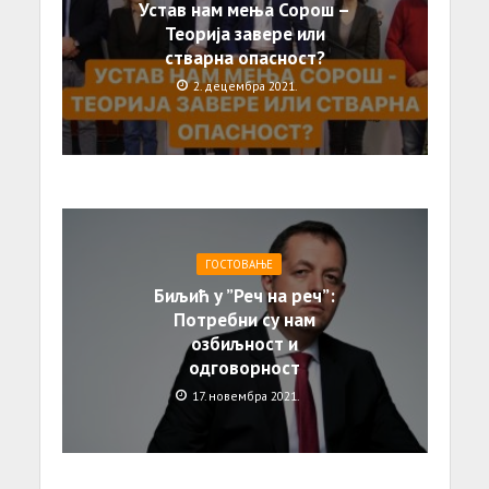
Устав нам мења Сорош –
Теорија завере или
стварна опасност?
2. децембра 2021.
ГОСТОВАЊЕ
Биљић у ”Реч на реч”:
Потребни су нам
озбиљност и
одговорност
17. новембра 2021.