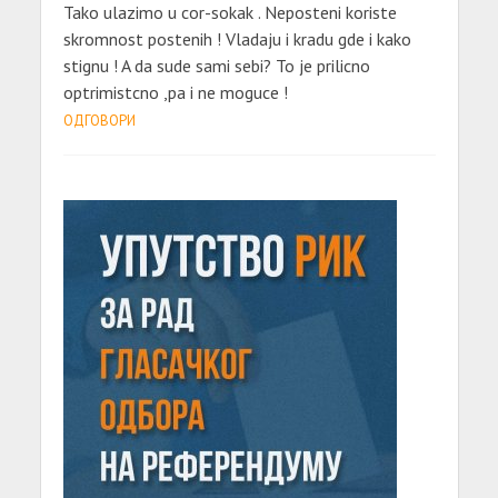
Tako ulazimo u cor-sokak . Neposteni koriste
skromnost postenih ! Vladaju i kradu gde i kako
stignu ! A da sude sami sebi? To je prilicno
optrimistcno ,pa i ne moguce !
ОДГОВОРИ