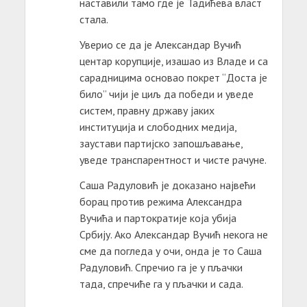
наставили тамо где је Тадићева власт
стала.
Уверио се да је Александар Вучић
центар корупције, изашао из Владе и са
сарадницима основао покрет “Доста је
било” чији је циљ да победи и уведе
систем, правну државу јаких
институција и слободних медија,
заустави партијско запошљавање,
уведе транспарентност и чисте рачуне.
Саша Радуловић је доказано највећи
борац против режима Александра
Вучића и партократије која убија
Србију. Ако Александар Вучић некога не
сме да погледа у очи, онда је то Саша
Радуловић. Спречио га је у пљачки
тада, спречиће га у пљачки и сада.