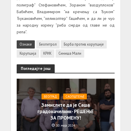
полиграф” Стефановићем, Зораном “ваздуплохов”
Бабићем, Владимиром “на кречењу са Ђуком”
Ђукановићем, “хеликоптер” Гашићем, и да ли је чуо
за народну изреку “риба смрди од главе не од
репа”.
Ознаке
Беопетрол
Борба против корупције
Корупција
КРИК
Синиша Мали
Погледајте још
БЕОГРАД
САОПШТЕЊE
Замислите да је Саша
градоначелник- РЕШЕЊЕ
ЗА ПРОМЕНУ!
30. маја 2024.