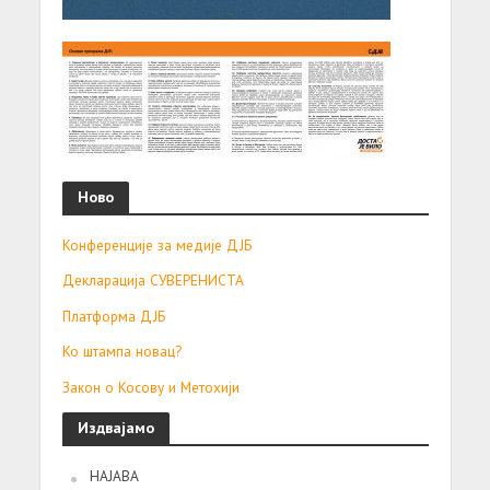
Ново
Конференције за медије ДЈБ
Декларација СУВЕРЕНИСТА
Платформа ДЈБ
Ко штампа новац?
Закон о Косову и Метохији
Издвајамо
НАЈАВА