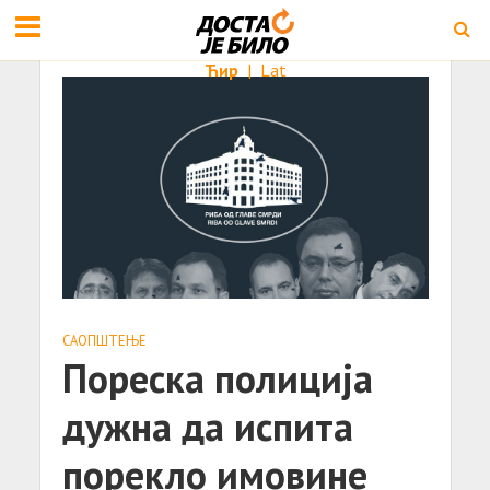
Ћир
|
Lat
САОПШТЕЊE
Пореска полиција
дужна да испита
порекло имовине