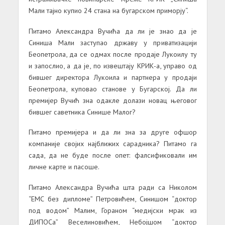
Мали тајно купио 24 стана на бугарском приморју“.
Питамо Александра Вучића да ли је знао да је
Синиша Мали заступао државу у приватизацији
Беопетрола, да се одмах после продаје Лукоилу ту
и запослио, а да је, по извештају КРИК-а, управо од
бившег директора Лукоила и партнера у продаји
Беопетрола, куповао станове у Бугарској. Да ли
премијер Вучић зна одакле долази новац његовог
бившег саветника Синише Малог?
Питамо премијера и да ли зна за друге офшор
компаније својих најближих сарадника? Питамо га
сада, да не буде после опет: фалсификовали им
личне карте и пасоше.
Питамо Александра Вучића шта ради са Николом
“ЕМС без дипломе” Петровићем, Синишом “доктор
под водом” Малим, Гораном “медијски мрак из
ДИПОСа” Веселиновићем, Небојшом “доктор