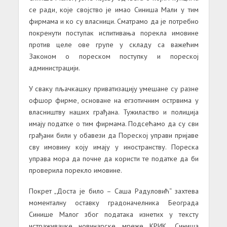
се ради, које својство је имао Синиша Мали у тим
фирмама и ко су власници. Сматрамо да је потребно
покренути поступак испитивања порекла имовине
против целе ове групе у складу са важећим
Законом о пореском поступку и пореској
администрацији.
У сваку пљачкашку приватизацију умешане су разне
офшор фирме, основане на егзотичним острвима у
власништву наших грађана. Тужиластво и полиција
имају податке о тим фирмама. Подсећамо да су сви
грађани били у обавези да Пореској управи пријаве
сву имовину коју имају у иностранству. Пореска
управа мора да почне да користи те податке да би
проверила порекло имовине.
Покрет „Доста је било – Саша Радуловић“ захтева
моменталну оставку градоначелника Београда
Синише Малог због података изнетих у тексту
истраживачке новинарске мреже КРИК „Синиша