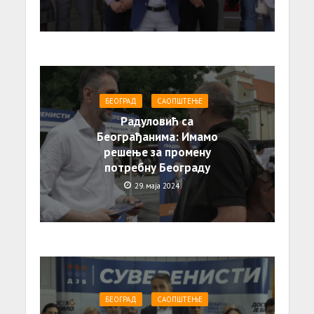
БЕОГРАД
САОПШТЕЊE
Радуловић са
Београђанима: Имамо
решење за промену
потребну Београду
29. маја 2024.
БЕОГРАД
САОПШТЕЊE