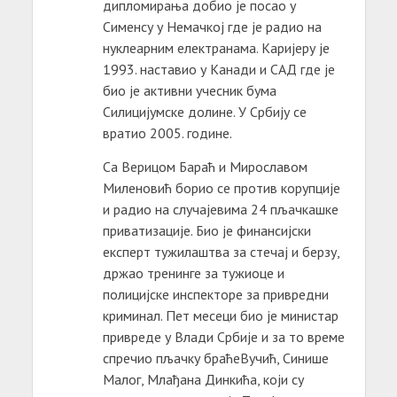
дипломирања добио је посао у
Сименсу у Немачкој где је радио на
нуклеарним електранама. Каријеру је
1993. наставио у Канади и САД где је
био је активни учесник бума
Силицијумске долине. У Србију се
вратио 2005. године.
Са Верицом Бараћ и Мирославом
Миленовић борио се против корупције
и радио на случајевима 24 пљачкашке
приватизације. Био је финансијски
експерт тужилаштва за стечај и берзу,
држао тренинге за тужиоце и
полицијске инспекторе за привредни
криминал. Пет месеци био је министар
привреде у Влади Србије и за то време
спречио пљачку браћеВучић, Синише
Малог, Млађана Динкића, који су