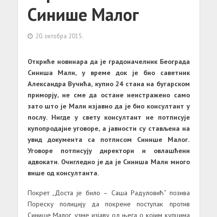
Синише Малог
20. октобра 2015.
Откриће новинара да је градоначелник Београда
Синиша Мали, у време док је био саветник
Александра Вучића, купио 24 стана на бугарском
приморју, не сме да остане неистражено само
зато што је Мали изјавио да је био консултант у
послу. Нигде у свету консултант не потписује
купопродајне уговоре, а јавности су стављена на
увид документа са потписом Синише Малог.
Уговоре потписују директори и овлашћени
адвокати. Очигледно је да је Синиша Мали много
више од консултанта.
Покрет „Доста је било – Саша Радуловић“ позива
Пореску полицију да покрене поступак против
Синише Малог, узме изјаву од њега о којим купцима