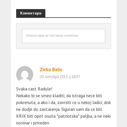
Коментари
Кликни овде да поставиш коментар
Zivko Belic
20. октобра 2015. у 18:37
Svaka cast Radule!
Nekako bi se smeo kladiti, da istraga nece biti
pokrenuta, a ako i da, zavrsiti ce u nekoj ladici, dok
ne dodje do zastarenja. Siguran sam da ce biti
KRIK biti opet osuta *patriotska* paljba, a ne neki
novinar i priveden.