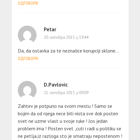
ОДГОВОРИ
Petar
20. октобра 2015. у 19:44
Da, da ostavka za te neznalice korupciji sklone…
ОДГОВОРИ
D.Pavlovic
21. октобра 2015. у 09:09
Zahtev je potpuno na svom mestu ! Samo se
bojim da od njega nece biti nista sve dok posten
svet ne uzme vlast u svoje ruke ! Jos jedan
problem ima ! Posten svet ,cuti i radi u politiku se
ne petlja,iz razloga sto je smatraju nepostenom !