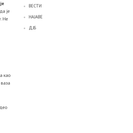
је
ВЕСТИ
да је
НАЈАВЕ
. Не
ДЈБ
да као
 ваза
 део