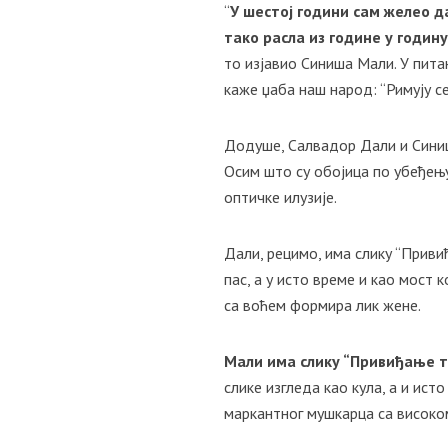
“
У шестој години сам желео д
тако расла из године у годин
то изјавио Синиша Мали. У пита
каже џаба наш народ: “Римују се
Додуше, Салвадор Дали и Синиш
Осим што су обојица по убеђењ
оптичке илузије.
Дали, рецимо, има слику “Приви
пас, а у исто време и као мост к
са воћем формира лик жене.
Мали има слику “Привиђање тр
слике изгледа као кула, а и ист
маркантног мушкарца са високо