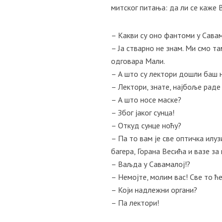
митског питања: да ли се каже 
– Какви су оно фантоми у Савам
– Ја стварно не знам. Ми смо т
одговара Мали.
– А што су лектори дошли баш н
– Лектори, знате, најбоље раде
– А што носе маске?
– Због јаког сунца!
– Откуд сунце ноћу?
– Па то вам је све оптичка илуз
багера, Горана Весића и вазе за
– Ваљда у Савамалој!?
– Немојте, молим вас! Све то ћ
– Који надлежни органи?
– Па лектори!