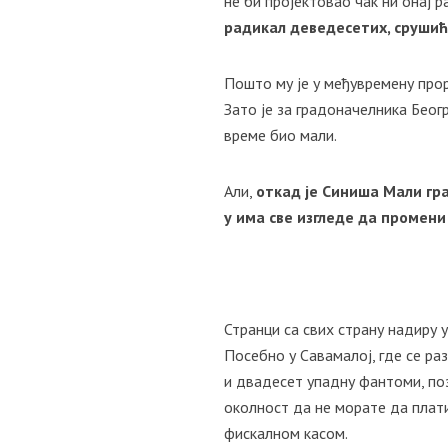
не би пројектовао чак ни онај 
радикал деведесетих, сруши
Пошто му је у међувремену прор
Зато је за градоначелника Беог
време био мали.
Али,
откад је Синиша Мали гр
у има све изгледе да промени
Странци са свих страну надиру у
Посебно у Савамалој, где се ра
и двадесет упадну фантоми, поз
околност да не морате да плати
фискалном касом.