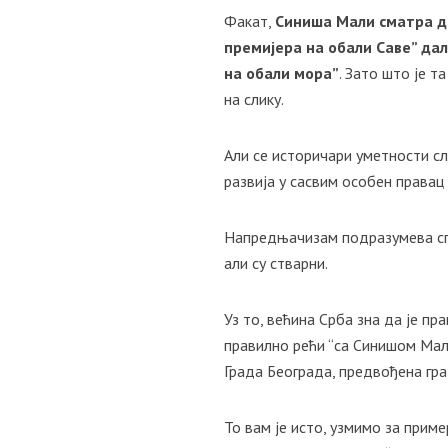
Факат,
Синиша Мали сматра да
премијера на обали Саве” дал
на обали мора”
. Зато што је т
на слику.
Али се историчари уметности сл
развија у сасвим особен права
Напредњачизам подразумева спле
али су стварни.
Уз то, већина Срба зна да је пр
правилно рећи “са Синишом Мали
Града Београда, предвођена гр
То вам је исто, узмимо за приме