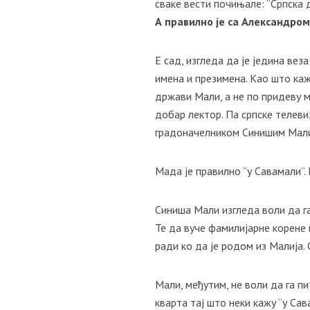
сваке вести почињале: “Српска
А правилно је са Александро
Е сад, изгледа да је једина ве
имена и презимена. Као што каж
држави Мали, а не по придеву м
добар лектор. Па српске телеви
градоначелником Синишим Малиј
Мада је правилно “у Савамали”.
Синиша Мали изгледа воли да га
Те да вуче фамилијарне корене 
ради ко да је родом из Малија.
Мали, међутим, не воли да га п
кварта тај што неки кажу “у Сава