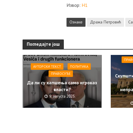
Извор:
Н1
Ознаке
Дража Петровић
Са
Погледајте још
ПРАВ
АУТОРСКИ ТЕКСТ
ПОЛИТИКА
ПРАВОСУЂЕ
Скупшти
Да ли су хапшења само игроказ
власти?
непра
9. августа 2025.