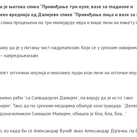
 је његова слика “Привиђање три куле, вазе за гладиоле и
еко вреднија од Далијеве слике “Привиђање лица и вазе за
а слика процењена на три милијарде евра и више личи на макету 
ажу да је у питању чист надреализам. Који се у српским оквирим
ц – напредњачизам.
т оптичких илузија и неколико људи који личе на оптичке илуз
авилно рећи “са Салвадором Далијем”, па верују да је исто тако
јем”. Тако да по српским медијима обилује конструкција: “Деле
адоначелником Синишом Малијем, обишла је бла, бла, бла…”
р, ко када би се Александар Вучић звао Александар Дугачки, па 