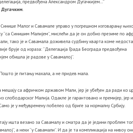
 делегација, предвођена Александром Дугачкијем…”
м Дугачким
.
за Синише Малог и Савамале управо у погрешном изговарању њих
у “са Синишим Малијем”, мислећи да је он добио презиме по аф
али, тако је и Савамала доживела судбину кварта коме недоста
зије брује од израза: “Делегација Града Београда предвођена
ем обишла је радове у Савамалој”.
 Пошто је питању махала, а не придев мала.
 мешају са афричком државом Мали, јер је убеђен да ради ко цр
из слободарског Малија. Одакле је гарантовано и премијер, јер и
 Само је у међувремену побелео од бриге за нормалну Србију.
итају ишта везано за Савамалу и сматра да је једини проблем то
малој”, а неки “у Савамали”. И да је та компликација на нивоу он