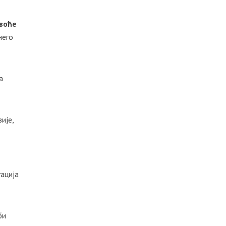
 воће
него
а
ије,
гација
би