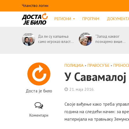
Чланство логин
РЕГИОНИ
ПРОГРАМ
ДОКУМЕНТ
Да ли су хапшења
“Запад каквог
само игроказ власт...
познајемо више...
ПОЛИЦИЈА
•
ПРАВОСУЂЕ
•
ПРЕНО
У Савамалој
21. маја 2016.
Доста је било
Своје виђење како треба упра
година на следећи начин: за вр
Коментари
материјала на травњаку Земунск