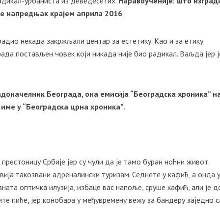
радикал-урбаниста из деведесетих.
Наравоученије: што изград
ће напредњак крајем априла 2016
.
адио некада закржљали центар за естетику. Као и за етику.
рада постављен човек који никада није био радикал. Ваљда јер ј
адоначелник Београда, она емисија “Београдска хроника” н
 име у “Београдска црна хроника”
.
 престоницу Србије јер су чули да је тамо буран ноћни живот.
звија такозвани адреналински туризам. Седнете у кафић, а онда 
ната оптичка илузија, избаце вас напоље, сруше кафић, али је 
те пиће, јер конобара у међувремену вежу за бандеру заједно с