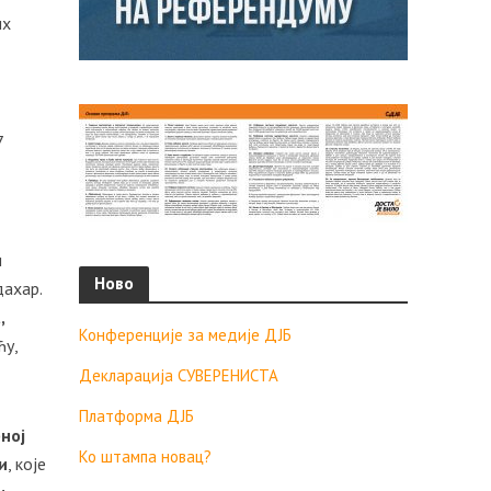
их
7
и
Ново
дахар.
,
Конференције за медије ДЈБ
ћу,
Декларација СУВЕРЕНИСТА
Платформа ДЈБ
ној
Ко штампа новац?
и
, које