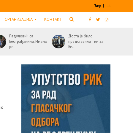
Ћир
|
Lat
ОРГАНИЗАЦИЈА
КОНТАКТ
Радуловић са
Доста је било
Београђанима: Имамо
представила Тим за
ре...
Бе...
их