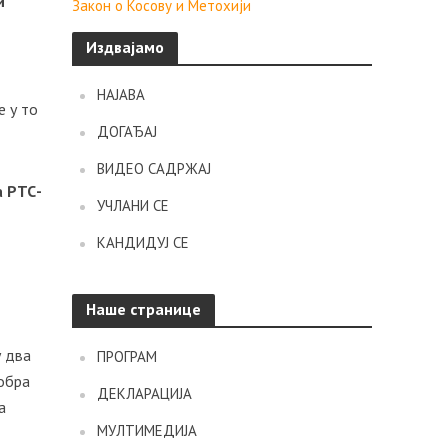
и
Закон о Косову и Метохији
Издвајамо
НАЈАВА
е у то
ДОГАЂАЈ
ВИДЕО САДРЖАЈ
а РТС-
УЧЛАНИ СЕ
КАНДИДУЈ СЕ
Наше странице
у два
ПРОГРАМ
добра
ДЕКЛАРАЦИЈА
а
МУЛТИМЕДИЈА