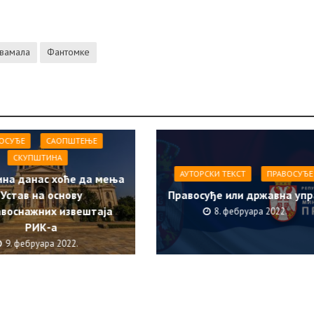
вамала
Фантомке
ОСУЂЕ
САОПШТЕЊE
СКУПШТИНА
АУТОРСКИ ТЕКСТ
ПРАВОСУЂЕ
на данас хоће да мења
Устав на основу
Правосуђе или државна упр
воснажних извештаја
8. фебруара 2022.
РИК-а
9. фебруара 2022.