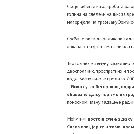
Своје виђење како треба упра
година на следећи начин: за вр
материјала на травњаку Земунск
Срећа је била да радикали тада
локала од чврстог материјала 
Тих година у Земуну, сазидано 
двоспратних, троспратних и тро
вода. Бесправно је продато 7.0
–
Били су то бесправни, одвр
обавезно дању, јер смо их гр
поносном члану тадашње радика
Међутим,
постоји сумња да су
Савамалој, јер су и тамо, пр