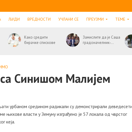
А
ЉУДИ
ВРЕДНОСТИ
УЧЛАНИ СЕ
ПРЕУЗМИ
ТЕМЕ
Како средити
Замислите да је Саша
бирачке спискове
градоначелник-...
СИМО
 са Синишом Малијем
вљати урбаном средином радикали су демонстрирали деведесет
еме њихове власти у Земуну изграђено је 57 локала од чврстог
ог кеја.