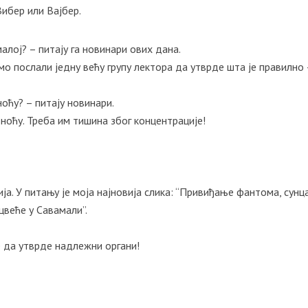
Вибер или Вајбер.
алој? – питају га новинари ових дана.
амо послали једну већу групу лектора да утврде шта је правилно
оћу? – питају новинари.
 ноћу. Треба им тишина због концентрације!
ија. У питању је моја најновија слика: “Привиђање фантома, сунца
 цвеће у Савамали”.
е да утврде надлежни органи!