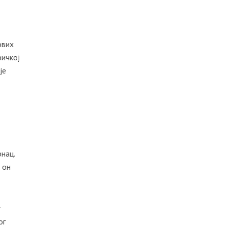
ових
ричкој
је
нац.
 он
г
ог