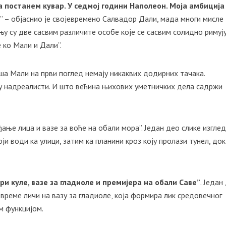
а постанем кувар. У седмој години Наполеон. Моја амбиција 
у
” – објаснио је својевремено Салвадор Дали, мада многи мисле 
њу су две сасвим различите особе које се сасвим солидно римују
 ко Мали и Дали”.
а Мали на први поглед немају никаквих додирних тачака.
у надреалисти. И што већина њихових уметничких дела садржи
ђање лица и вазе за воће на обали мора”. Један део слике изгле
оји води ка улици, затим ка планини кроз коју пролази тунел, док
и куле, вазе за гладиоле и премијера на обали Саве”
. Један
о време личи на вазу за гладиоле, која формира лик средовечног
м функцијом.