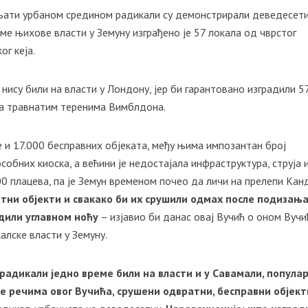
вљати урбаном средином радикали су демонстрирали деведесет
еме њихове власти у Земуну изграђено је 57 локала од чврстог
ог кеја.
 нису били на власти у Лондону, јер би гарантовано изградили 5
на травнатим теренима Вимблдона.
је и 17.000 бесправних објеката, међу њима импозантан број
собних киоска, а већини је недостајала инфраструктура, струја 
00 плацева, па је Земун временом почео да личи на прелепи Кан
атни објекти и свакако би их срушили одмах после подизања
адили углавном ноћу
– изјавио би данас овај Вучић о оном Вучи
лске власти у Земуну.
 радикали једно време били на власти и у Савамали, популар
еме речима овог Вучића, срушени одвратни, бесправни објект