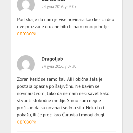
24. јуна 2016. у 03:05
Podrska, e da nam je vise novinara kao kesic i deo
ove prozvane druzine bilo bi nam mnogo bolje.
ОДГОВОРИ
Dragoljub
24. јуна 2016. у 07:30
Zoran Kesić se samo šali. Ali i obična šala je
postala opasna po šaljivčinu. Ne bavim se
novinarstvom, tako da nemam neki savet kako
stvoriti slobodne medije. Samo sam negde
pročitao da su novinari sedma sila. Neka to i
pokažu, ili će proći kao Ćuruvija i mnogi drugi.
ОДГОВОРИ