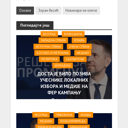
Ознаке
Зоран Кесић
Новинари не клече
Погледајте још
БЕОГРАД
ВОЈВОДИНА
ЗАПАДНА СРБИЈА
ИЗЈАВА
ИСТОЧНА СРБИЈА
ЈУЖНА СРБИЈА
КОСОВО И МЕТОХИЈА
МЕДИЈИ
ПОЛИТИКА
САОПШТЕЊE
ШУМАДИЈА
ДОСТА ЈЕ БИЛО ПОЗИВА
УЧЕСНИКЕ ЛОКАЛНИХ
ИЗБОРА И МЕДИЈЕ НА
ФЕР КАМПАЊУ
1. маја 2024.
БЕОГРАД
ГРАЂЕВИНА
ИЗЈАВА
МЕДИЈИ
ПОЉОПРИВРЕДА
ПРИВАТИЗАЦИЈА
УРБАНИЗАМ