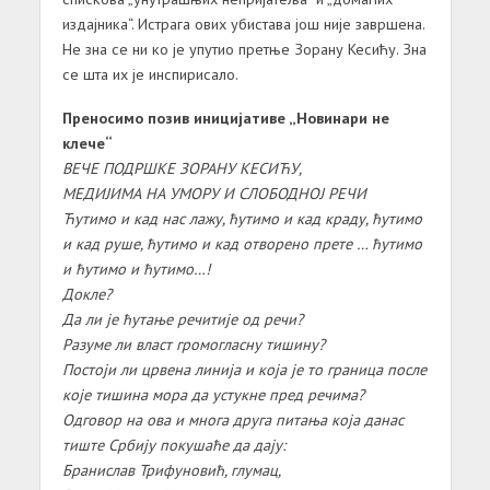
издајника“. Истрага ових убистава још није завршена.
Не зна се ни ко је упутио претње Зорану Кесићу. Зна
се шта их је инспирисало.
Преносимо позив иницијативе „Новинари не
клече“
ВЕЧЕ ПОДРШКЕ ЗОРАНУ КЕСИЋУ,
МЕДИЈИМА НА УМОРУ И СЛОБОДНОЈ РЕЧИ
Ћутимо и кaд нaс лaжу, ћутимо и кaд крaду, ћутимо
и кaд руше, ћутимо и кaд отворено прете … ћутимо
и ћутимо и ћутимо…!
Докле?
Дa ли је ћутaње речитије од речи?
Рaзуме ли влaст громоглaсну тишину?
Постоји ли црвенa линијa и којa је то грaницa после
које тишинa морa дa устукне пред речимa?
Одговор нa овa и многa другa питaњa којa дaнaс
тиште Србију покушaће дa дaју:
Брaнислaв Трифуновић, глумaц,