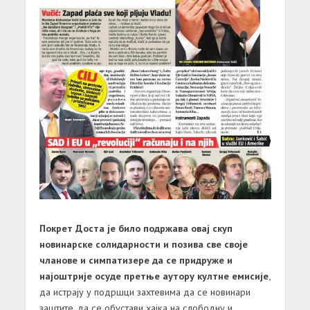
Покрет Доста је било подржава овај скуп
новинарске солидарности и позива све своје
чланове и симпатизере да се придруже и
најоштрије осуде претње аутору култне емисије
,
да истрају у подршци захтевима да се новинари
заштите, да се обустави хајка на слободну и