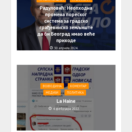
Радуловић: Неопходна
промена пореског
система за градско
грађевинско земљиште
да би Београд имао веће
приходе
30. априла 2024.
ВОЈВОДИНА
КОМЕНТАР
МЕДИЈИ
ПОЛИТИКА
La Haine
4. фебруара 2022.