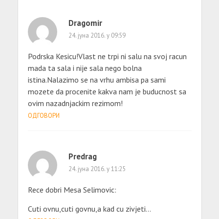
Dragomir
24. јуна 2016. у 09:59
Podrska Kesicu!Vlast ne trpi ni salu na svoj racun
mada ta sala i nije sala nego bolna
istina.Nalazimo se na vrhu ambisa pa sami
mozete da procenite kakva nam je buducnost sa
ovim nazadnjackim rezimom!
ОДГОВОРИ
Predrag
24. јуна 2016. у 11:25
Rece dobri Mesa Selimovic:
Cuti ovnu,cuti govnu,a kad cu zivjeti…