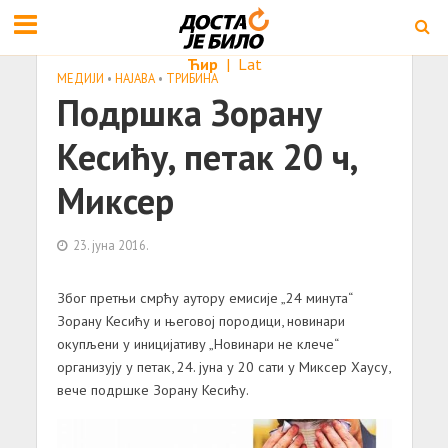
Ћир
|
Lat
МЕДИЈИ
•
НАЈАВА
•
ТРИБИНА
Подршка Зорану
Кесићу, петак 20 ч,
Миксер
23. јуна 2016.
Због претњи смрћу аутору емисије „24 минута“
Зорану Кесићу и његовој породици, новинари
окупљени у иницијативу „Новинари не клече“
организују у петaк, 24. јунa у 20 сати у Миксер Хaусу,
вече подршке Зорану Кесићу.