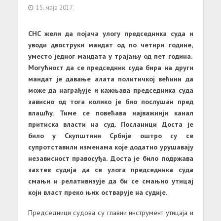
15. маја 2017.
СНС жели да појача улогу председника суда и
уводи двоструки мандат од по четири године,
уместо једног мандата у трајању од пет година.
Могућност да се председник суда бира на други
мандат је давање алата политичкој већини да
може да награђује и кажњава председника суда
зависно од тога колико је био послушан пред
влашћу. Тиме се повећава најважнији канал
притиска власти на суд. Посланици Доста је
било у Скупштини Србије оштро су се
супротставили изменама које додатно урушавају
независност правосуђа. Доста је било подржава
захтев судија да се улога председника суда
смањи и релативизује да би се смањио утицај
који власт преко њих остварује на судије.
Председници судова су главни инструмент утицаја и