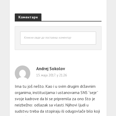
Коментари
Кликни овде да поставиш коментар
Andrej Sokolov
15. маја 2017. у 21:26
Ima tu još nešto. Kao i u svim drugim državnim
organima, institucijama i ustanovama SNS “seje”
svoje kadrove da bi se pripremila za ono što je
neizbežno: odlazak sa vlasti. Njihovi ljudi u
sudstvu treba da stopiraju ili odugovlače bilo koji