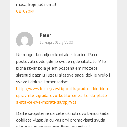
masa, koje još nema!
ОДГОВОРИ
Petar
17. маја 2017. у 11:00
Ne mogu da nadjem kontakt stranicu. Pa cu
postovati ovde gde je sveze i gde citatate. Vrlo
bitna stvar koja je em postena,em mozete
skrenuti paznju i uzeti glasove sada, dok je vrelo i
sveze i dok se komentarise:
http://www.blic.rs/vesti/politika/rado-srbin-ide-u-
upravnike-zgrada-evo-koliko-ce-za-to-da-plate-
a-sta-ce-sve-morati-da/dpjr9ts
Dajte saopstenje da cete ukinuti ovu bandu kada
dobijete vlast. Ja cu vas prvi promovisati svuda
okolo sa ovim stavom. Brzo, reagujte.!