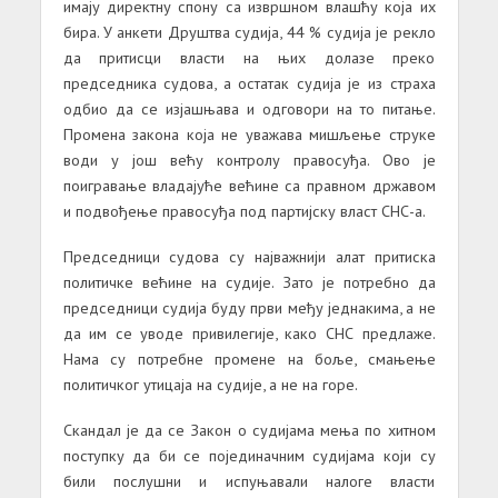
имају директну спону са извршном влашћу која их
бира. У анкети Друштва судија, 44 % судија је рекло
да притисци власти на њих долазе преко
председника судова, а остатак судија је из страха
одбио да се изјашњава и одговори на то питање.
Промена закона која не уважава мишљење струке
води у још већу контролу правосуђа. Ово је
поигравање владајуће већине са правном државом
и подвођење правосуђа под партијску власт СНС-а.
Председници судова су најважнији алат притиска
политичке већине на судије. Зато је потребно да
председници судија буду први међу једнакима, а не
да им се уводе привилегије, како СНС предлаже.
Нама су потребне промене на боље, смањење
политичког утицаја на судије, а не на горе.
Скандал је да се Закон о судијама мења по хитном
поступку да би се појединачним судијама који су
били послушни и испуњавали налоге власти