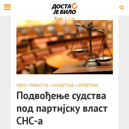
Ћир
|
Lat
VIDEO
•
ПРАВОСУЂЕ
•
САОПШТЕЊE
•
СКУПШТИНА
Подвођење судства
под партијску власт
СНС-а