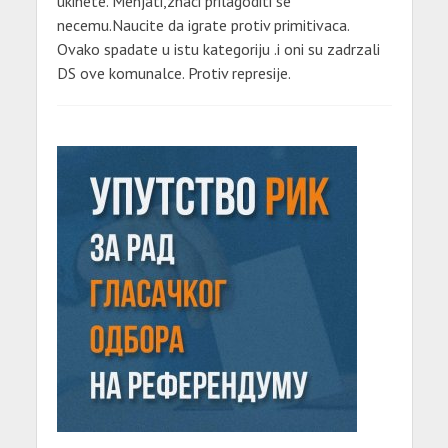
ukinete. Menjati,znaci prilagoditi se
necemu.Naucite da igrate protiv primitivaca.
Ovako spadate u istu kategoriju .i oni su zadrzali
DS ove komunalce. Protiv represije.