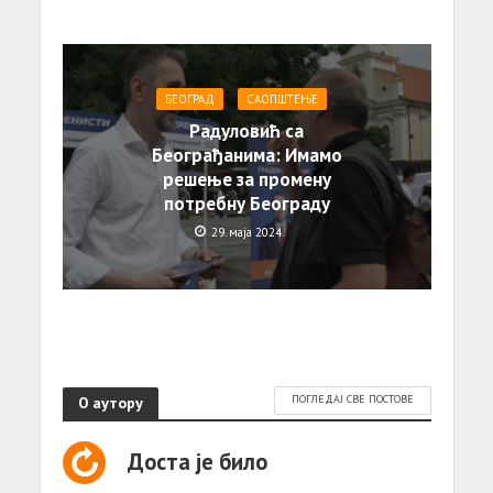
БЕОГРАД
САОПШТЕЊE
Радуловић са
Београђанима: Имамо
решење за промену
потребну Београду
29. маја 2024.
О аутору
ПОГЛЕДАЈ СВЕ ПОСТОВЕ
Доста је било