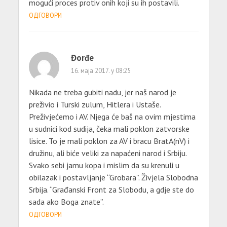
mogući proces protiv onih koji su ih postavili.
ОДГОВОРИ
Đorđe
16. маја 2017. у 08:25
Nikada ne treba gubiti nadu, jer naš narod je
preživio i Turski zulum, Hitlera i Ustaše.
Preživjećemo i AV. Njega će baš na ovim mjestima
u sudnici kod sudija, čeka mali poklon zatvorske
lisice. To je mali poklon za AV i bracu BratA(nV) i
družinu, ali biće veliki za napaćeni narod i Srbiju.
Svako sebi jamu kopa i mislim da su krenuli u
obilazak i postavljanje “Grobara”. Živjela Slobodna
Srbija. “Građanski Front za Slobodu, a gdje ste do
sada ako Boga znate”.
ОДГОВОРИ