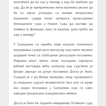
омогућило да не оду у пензију у коју би требало да
оду. Да ли је припремљена хитна промена закона да
би се закон ускладио са личним интересима
појединих судија попут интереса председника
Апелационог суда у Новом Саду да настави да
обавља ту функцију, иако за недељу дана треба да
оде у пензију?
У Скупштини се намећу нови модели политичког
зауздавања судија кроз дискусију која нема никакве
додирне тачке са слободном дискусијом посланика.
Извршна власт преко своје послушне, партијске
већине инсталира већу контролу над судством уз
бројне увреде на рачун посланика Доста је било.
Скандал је и да Влада прикрива своју одговорност
за смањење судске независности тако што се крије
иза својих посланика у Скупштини који су само
наводни предлагачи скандалозних измена.
Доста је било ће поднети иницијативу Уставном суду