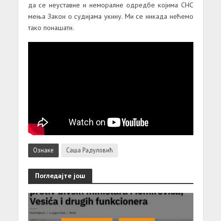
да се неуставне и неморалне одредбе којима СНС
мења Закон о судијама укину. Ми се никада нећемо
тако понашати.
Ознаке
Саша Радуловић
Погледајте још