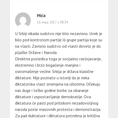
Mića
16. маја 2017. у 08:34
U Srbiji nikada sudstvo nije bilo nezavisno. Uvek je
bilo pod kontrolom partije ili grupe partija koje su
na vlasti. Zavisno sudstvo od vlasti dovelo je do
pljačke Države i Naroda.
Direktna posledica toga je socijalno raslojavanje,
ekstremno i brzo bogaćenje manjine i
osiromašenje većine. Srbija je država klasične
diktature. Nije poznato u istoriji da je neka
diktatorska vlast smenjena na izborima. Očekuju
nas duge i teške godine borbe za obaranje
diktature i uspostavljanje demokratije. Ova
diktatura će pasti pod pritiskom nezadovoljnog
naroda posle masovnih protesta i demonstracija.
Za pad duktature i diktatora potrebna je kritična