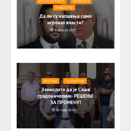
АУТОРСКИ ТЕКСТ
ПОЛИТИКА
ПРАВОСУЂЕ
Да ли су хапшења само
игроказ власти?
9. августа 2025.
БЕОГРАД
САОПШТЕЊE
Замислите да је Саша
градоначелник- РЕШЕЊЕ
ЗА ПРОМЕНУ!
30. маја 2024.