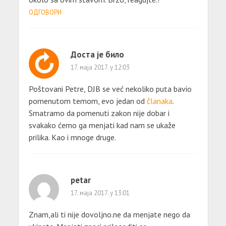
ОДГОВОРИ
Доста је било
17. маја 2017. у 12:03
Poštovani Petre, DJB se već nekoliko puta bavio
pomenutom temom, evo jedan od
članaka
.
Smatramo da pomenuti zakon nije dobar i
svakako ćemo ga menjati kad nam se ukaže
prilika. Kao i mnoge druge.
petar
17. маја 2017. у 13:01
Znam,ali ti nije dovoljno.ne da menjate nego da