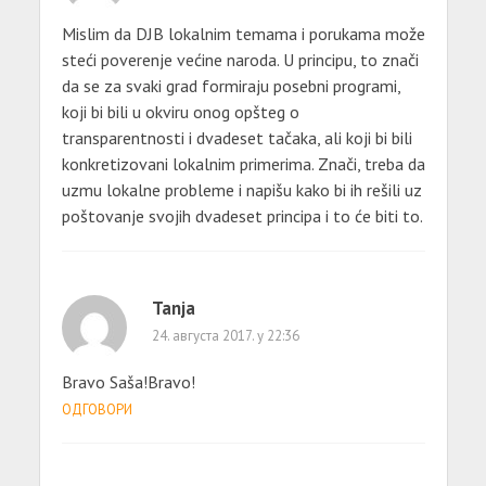
Mislim da DJB lokalnim temama i porukama može
steći poverenje većine naroda. U principu, to znači
da se za svaki grad formiraju posebni programi,
koji bi bili u okviru onog opšteg o
transparentnosti i dvadeset tačaka, ali koji bi bili
konkretizovani lokalnim primerima. Znači, treba da
uzmu lokalne probleme i napišu kako bi ih rešili uz
poštovanje svojih dvadeset principa i to će biti to.
Tanja
24. августа 2017. у 22:36
Bravo Saša!Bravo!
ОДГОВОРИ