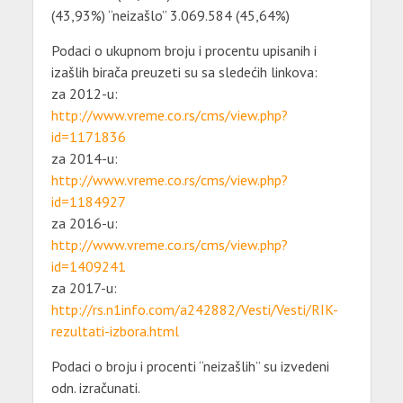
(43,93%) “neizašlo” 3.069.584 (45,64%)
Podaci o ukupnom broju i procentu upisanih i
izašlih birača preuzeti su sa sledećih linkova:
za 2012-u:
http://www.vreme.co.rs/cms/view.php?
id=1171836
za 2014-u:
http://www.vreme.co.rs/cms/view.php?
id=1184927
za 2016-u:
http://www.vreme.co.rs/cms/view.php?
id=1409241
za 2017-u:
http://rs.n1info.com/a242882/Vesti/Vesti/RIK-
rezultati-izbora.html
Podaci o broju i procenti “neizašlih” su izvedeni
odn. izračunati.