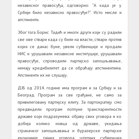
независног правосуђа, одговорио: “А када је у
Србији било нeзависно правосуђе?”. Исто мисле и
апстиненти.
Због тога Борис Тадић и многи други који су радили
све ове ствари када су били на власти, ствари против
којих се данас буне, увели субвенције и продали
НИС и урушавали независне институције, урушавали
правосуђе, спроводили партијско запошљавање,
немају кредибилитет да се обраћају апстинентима.
Апстиненти их не слушају.
ДЈБ од 2014. године има програм и за Србију и за
Београд. Програм за све грађане, не само за
привилеговану партијску елиту. За партократију смо
предвидели програм потпуне транспарентности
државе који подразумева: објаву свих уговора и ко
добија колико новца од државе, укидања
страначког запошљавања и буразерске партијске
економије, тајних уговора, штетних субвенција