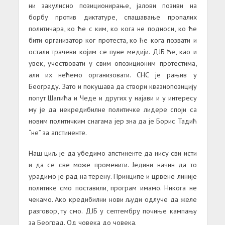
ни закулисно позиционирање, јалови позиви на
борбу против диктатуре, спашавање пропалих
политичара, ко ће с ким, ко кога не подноси, ко ће
бити организатор ког протеста, ко ће кога позвати и
остали трачеви којим се пуне медији. ДЈБ ће, као и
увек, учествовати у свим опозиционим протестима,
али их нећемо организовати. СНС је рањив у
Београду. Зато и покушава да створи квазиопозицију
попут Шапића и Чеде и других у најави и у интересу
му је да некредибилне политичке лидере споји са
новим политичким снагама јер зна да је Борис Тадић
“не” за апстиненте.
Наш циљ је да убедимо апстиненте да нису сви исти
и да се све може променити. Једини начин да то
урадимо је рад на терену. Принципе и црвене линије
политике смо поставили, програм имамо. Никога не
чекамо. Ако кредибилни нови људи одлуче да желе
разговор, ту смо. ДЈБ у септембру почиње кампању
за Београд. Од човека до човека.