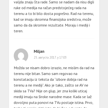
valjda znaju šta rade. Samo se nadam da nisu digli
ruke od medija na račun predstojećeg rada na
terenu a to bi bilo dosta pogrešno. Rad na terenu,
kad se imaju skromna finansijska sredstva, može
samo da da skromne rezultate. Moraju i mediji i
teren.
Miljan
25. августа 2017. у 17:03
Možda se nisam dobro izrazio, ne mislim da rad na
terenu nije bitan. Samo sam regovao na
konstataciju iz teksta da “izbore dobija rad na
terenu a ne mediji”. Ako je tako, zašto se AV ne
skida sa TVa? Nije on glup, jer zna koliki uticaj
mediji imaju na široke narodne mase. Kada se laž
dovoljno puta ponovi na TVu postaje istina. Prvo,