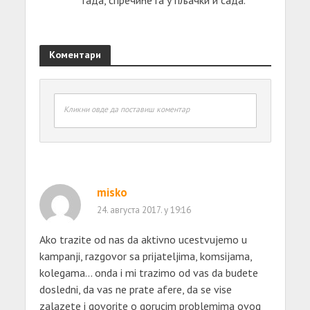
Коментари
Кликни овде да поставиш коментар
misko
24. августа 2017. у 19:16
Ako trazite od nas da aktivno ucestvujemo u
kampanji, razgovor sa prijateljima, komsijama,
kolegama… onda i mi trazimo od vas da budete
dosledni, da vas ne prate afere, da se vise
zalazete i govorite o gorucim problemima ovog