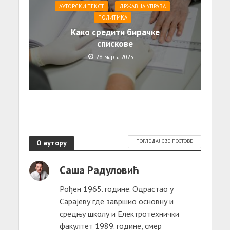
АУТОРСКИ ТЕКСТ
ДРЖАВНА УПРАВА
ПОЛИТИКА
Како средити бирачке
спискове
28. марта 2025.
О аутору
ПОГЛЕДАЈ СВЕ ПОСТОВЕ
Саша Радуловић
Рођен 1965. године. Одрастао у
Сарајеву где завршио основну и
средњу школу и Електротехнички
факултет 1989. године, смер