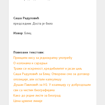
Саша Радуловић
председник Доста је било
Извор
: Блиц
Повезани текстови:
Принципи нису за једнократну употребу
О колонама и сарадњи
Тражи се искреност, кредибилитет и јасан циљ
Саша Радуловић за Блиц: Отворени смо за договор
опозиције, али остали калкулишу
Душан Павловић за Н1: У коалицију су добродошли
сви са чистим биографијама
Како до једне листе за Београд
Цена црвене линије