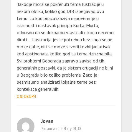
Takodje mora se pokrenuti tema lustracije u
nekom obliku, koliko god DJB izbegavao ovu
temu, to kod biraca izaziva nepoverenje u
iskrenost i nastavak principa Kurta-Murta,
odnosno da se dokpamo vlasti ali nikoga necemo
dirati … Lustracija jeste potrebna bez toga se ne
moze dalje, niti se moze stvoriti ozbiljan utisak
kod apstinenata koliko god ta tema riznicna bila.
Svi problemi Beograda zapravo zavise od tih
generalnih postavki, da je sistem drugaciji ne bi ni
u Beogradu bilo toliko problema. Zato je
besmisleno analizirati lokalne teme bez
konteksta generalnih.
ОДГОВОРИ
Jovan
25. августа 2017. у 01:38