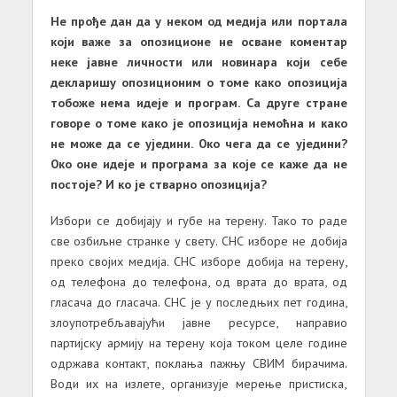
Не прође дан да у неком од медија или портала
који важе за опозиционе не осване коментар
неке јавне личности или новинара који себе
декларишу опозиционим о томе како опозиција
тобоже нема идеје и програм. Са друге стране
говоре о томе како је опозиција немоћна и како
не може да се уједини. Око чега да се уједини?
Око оне идеје и програма за које се каже да не
постоје? И ко је стварно опозиција?
Избори се добијају и губе на терену. Тако то раде
све озбиљне странке у свету. СНС изборе не добија
преко својих медија. СНС изборе добија на терену,
од телефона до телефона, од врата до врата, од
гласача до гласача. СНС је у последњих пет година,
злоупотребљавајући јавне ресурсе, направио
партијску армију на терену која током целе године
одржава контакт, поклања пажњу СВИМ бирачима.
Води их на излете, организује мерење пристиска,