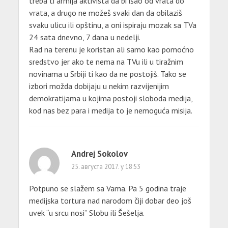
treba ti armija aktivista da bi išao od vrata do
vrata, a drugo ne možeš svaki dan da obilaziš
svaku ulicu ili opštinu, a oni ispiraju mozak sa TVa
24 sata dnevno, 7 dana u nedelji.
Rad na terenu je koristan ali samo kao pomoćno
sredstvo jer ako te nema na TVu ili u tiražnim
novinama u Srbiji ti kao da ne postojiš. Tako se
izbori možda dobijaju u nekim razvijenijim
demokratijama u kojima postoji sloboda medija,
kod nas bez para i medija to je nemoguća misija.
Andrej Sokolov
25. августа 2017. у 18:53
Potpuno se slažem sa Vama. Pa 5 godina traje
medijska tortura nad narodom čiji dobar deo još
uvek “u srcu nosi” Slobu ili Šešelja.