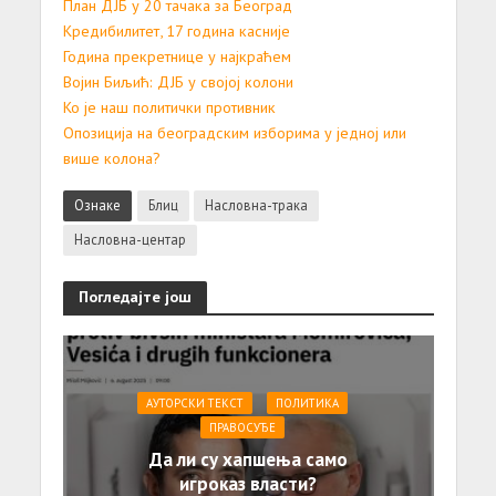
План ДЈБ у 20 тачака за Београд
Кредибилитет, 17 година касније
Година прекретнице у најкраћем
Војин Биљић: ДЈБ у својој колони
Ко је наш политички противник
Опозиција на београдским изборима у једној или
више колона?
Ознаке
Блиц
Насловна-трака
Насловна-центар
Погледајте још
АУТОРСКИ ТЕКСТ
ПОЛИТИКА
ПРАВОСУЂЕ
Да ли су хапшења само
игроказ власти?