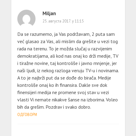
Miljan
25. августа 2017. у 11:15
Da se razumemo, ja Vas podržavam, 2 puta sam
već glasao za Vas, ali mislim da grešite u vezi tog
rada na terenu. To je možda slučaj u razvijenim
demokratijama, ali kod nas onaj ko drži medije, TV
i tiražne novine, taj kontroliše i javno mnjenje, jer
naši ljudi, iz nekog razloga veruju TV-u i novinama.
A to je najbrži put da se dođe do birača. Medije
kontroliše onaj ko ih finansira. Dakle sve dok
finensijeri medija ne promene svoj stav u vezi
vlasti Vi nemate nikakve šanse na izborima. Voleo
bih da grešim. Pozdrav i svako dobro.
ОДГОВОРИ