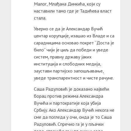
Малог, Млађана Динкића, који су
наставили тамо где је Тадићева власт
стала.
Уверио се да је Александар Вучић
центар корупције, изашао из Владе и са
сарадницима основао покрет “Доста је
било” чији је циљ да победи и уведе
систем, правну државу јаких
институција и слободних медија,
заустави партијско запошљавање,
уведе транспарентност и чисте рачуне.
Саша Радуловић је доказано највећи
борац против режима Александра
Вучића и партократије која убија
Србију. Ако Александар Вучић некога не
сме да погледа у очи, онда је то Саша
Радуловић. Спречио га је у пљачки
тада, спречиће га у пљачки и сада.