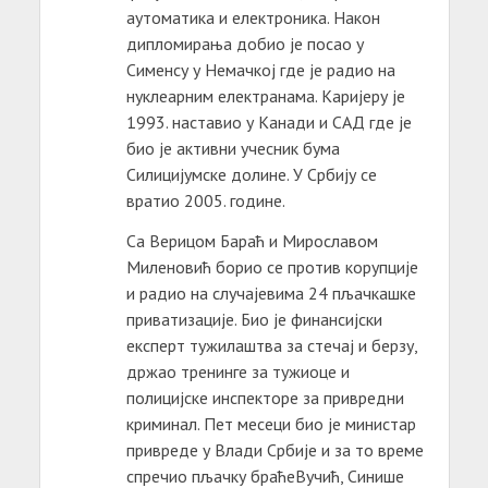
аутоматика и електроника. Након
дипломирања добио је посао у
Сименсу у Немачкој где је радио на
нуклеарним електранама. Каријеру је
1993. наставио у Канади и САД где је
био је активни учесник бума
Силицијумске долине. У Србију се
вратио 2005. године.
Са Верицом Бараћ и Мирославом
Миленовић борио се против корупције
и радио на случајевима 24 пљачкашке
приватизације. Био је финансијски
експерт тужилаштва за стечај и берзу,
држао тренинге за тужиоце и
полицијске инспекторе за привредни
криминал. Пет месеци био је министар
привреде у Влади Србије и за то време
спречио пљачку браћеВучић, Синише