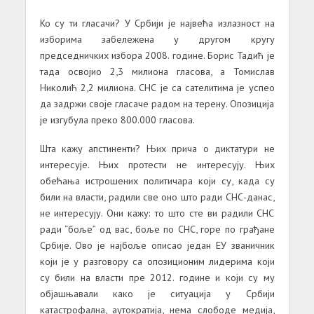
Ко су ти гласачи? У Србији је највећа излазност на
изборима забележена у другом кругу
председничких избора 2008. године. Борис Тадић је
тада освојио 2,3 милиона гласова, а Томислав
Николић 2,2 милиона. СНС је са сателитима је успео
да задржи своје гласаче радом на терену. Опозиција
је изгубула преко 800.000 гласова.
Шта кажу апстиненти? Њих прича о диктатури не
интересује. Њих протести не интересују. Њих
обећања истрошених политичара који су, када су
били на власти, радили све оно што ради СНС-данас,
не интересују. Они кажу: то што сте ви радили СНС
ради “боље” од вас, боље по СНС, горе по грађане
Србије. Ово је најбоље описао један ЕУ званичник
који је у разговору са опозиционим лидерима који
су били на власти пре 2012. године и који су му
објашњавали како је ситуација у Србији
катастрофална, аутократија, нема слободе медија,