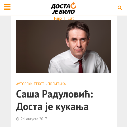
Ћир
|
Lat
АУТОРСКИ ТЕКСТ
•
ПОЛИТИКА
Саша Радуловић:
Доста је кукања
24. августа 2017.