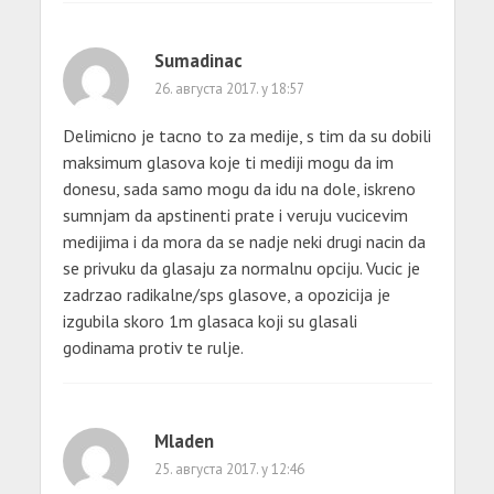
Sumadinac
26. августа 2017. у 18:57
Delimicno je tacno to za medije, s tim da su dobili
maksimum glasova koje ti mediji mogu da im
donesu, sada samo mogu da idu na dole, iskreno
sumnjam da apstinenti prate i veruju vucicevim
medijima i da mora da se nadje neki drugi nacin da
se privuku da glasaju za normalnu opciju. Vucic je
zadrzao radikalne/sps glasove, a opozicija je
izgubila skoro 1m glasaca koji su glasali
godinama protiv te rulje.
Mladen
25. августа 2017. у 12:46