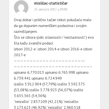
mislilac-statističar
25. августа 2017. у 09:40
Ovaj dobar i prilično tačan tekst pokušaću malo
da ga dopunim numeričkim podacima i svojim
razmišljanjem.
Što se izbora (odn. izlasnosti i “neizlaznosti”) evo
šta kažu zvanični podaci:
izbori 2012-e: izbori 2014-e izbori 2016-e izbori
2017-e
——————————— ———————————-
————————————– ———————————–
upisano 6.770.013 upisano 6.765.998 upisano
6.739.441 upisano 6.724.949
izašlo 3.912.904 (57,79%) izašlo 3.592.375
(53,08%) izašlo 3.778.923 (56,07%) izašlo
3.655.365 (54,36%)
“neizašlo” 2.857.109 (42,21%) “neizašlo:
3.173.623 (46,92%) “neizašlo” 2.960.518