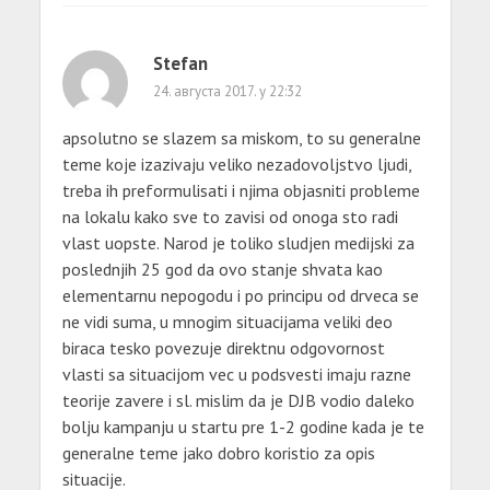
Stefan
24. августа 2017. у 22:32
apsolutno se slazem sa miskom, to su generalne
teme koje izazivaju veliko nezadovoljstvo ljudi,
treba ih preformulisati i njima objasniti probleme
na lokalu kako sve to zavisi od onoga sto radi
vlast uopste. Narod je toliko sludjen medijski za
poslednjih 25 god da ovo stanje shvata kao
elementarnu nepogodu i po principu od drveca se
ne vidi suma, u mnogim situacijama veliki deo
biraca tesko povezuje direktnu odgovornost
vlasti sa situacijom vec u podsvesti imaju razne
teorije zavere i sl. mislim da je DJB vodio daleko
bolju kampanju u startu pre 1-2 godine kada je te
generalne teme jako dobro koristio za opis
situacije.