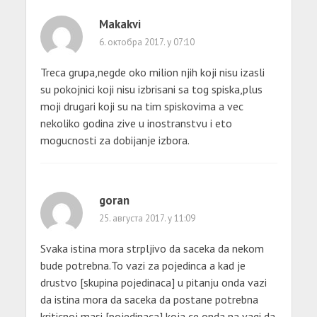
Makakvi
6. октобра 2017. у 07:10
Treca grupa,negde oko milion njih koji nisu izasli
su pokojnici koji nisu izbrisani sa tog spiska,plus
moji drugari koji su na tim spiskovima a vec
nekoliko godina zive u inostranstvu i eto
mogucnosti za dobijanje izbora.
goran
25. августа 2017. у 11:09
Svaka istina mora strpljivo da saceka da nekom
bude potrebna.To vazi za pojedinca a kad je
drustvo [skupina pojedinaca] u pitanju onda vazi
da istina mora da saceka da postane potrebna
kriticnoj masi [pojedinaca] koja ce onda na vagi da