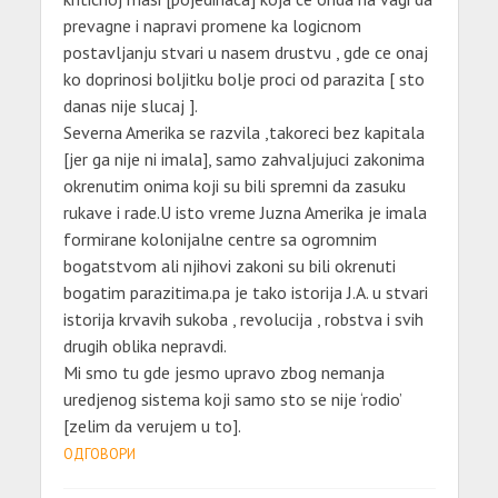
prevagne i napravi promene ka logicnom
postavljanju stvari u nasem drustvu , gde ce onaj
ko doprinosi boljitku bolje proci od parazita [ sto
danas nije slucaj ].
Severna Amerika se razvila ,takoreci bez kapitala
[jer ga nije ni imala], samo zahvaljujuci zakonima
okrenutim onima koji su bili spremni da zasuku
rukave i rade.U isto vreme Juzna Amerika je imala
formirane kolonijalne centre sa ogromnim
bogatstvom ali njihovi zakoni su bili okrenuti
bogatim parazitima.pa je tako istorija J.A. u stvari
istorija krvavih sukoba , revolucija , robstva i svih
drugih oblika nepravdi.
Mi smo tu gde jesmo upravo zbog nemanja
uredjenog sistema koji samo sto se nije ‘rodio’
[zelim da verujem u to].
ОДГОВОРИ