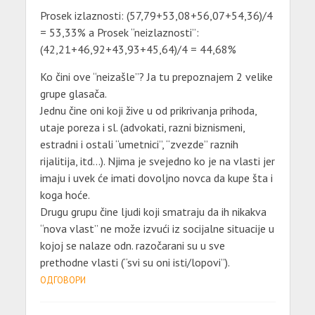
Prosek izlaznosti: (57,79+53,08+56,07+54,36)/4
= 53,33% a Prosek “neizlaznosti”:
(42,21+46,92+43,93+45,64)/4 = 44,68%
Ko čini ove “neizašle”? Ja tu prepoznajem 2 velike
grupe glasača.
Jednu čine oni koji žive u od prikrivanja prihoda,
utaje poreza i sl. (advokati, razni biznismeni,
estradni i ostali “umetnici”, “zvezde” raznih
rijalitija, itd…). Njima je svejedno ko je na vlasti jer
imaju i uvek će imati dovoljno novca da kupe šta i
koga hoće.
Drugu grupu čine ljudi koji smatraju da ih nikakva
“nova vlast” ne može izvući iz socijalne situacije u
kojoj se nalaze odn. razočarani su u sve
prethodne vlasti (“svi su oni isti/lopovi”).
ОДГОВОРИ