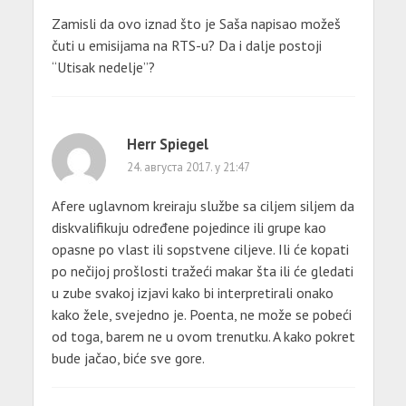
Zamisli da ovo iznad što je Saša napisao možeš
čuti u emisijama na RTS-u? Da i dalje postoji
“Utisak nedelje”?
Herr Spiegel
24. августа 2017. у 21:47
Afere uglavnom kreiraju službe sa ciljem siljem da
diskvalifikuju određene pojedince ili grupe kao
opasne po vlast ili sopstvene ciljeve. Ili će kopati
po nečijoj prošlosti tražeći makar šta ili će gledati
u zube svakoj izjavi kako bi interpretirali onako
kako žele, svejedno je. Poenta, ne može se pobeći
od toga, barem ne u ovom trenutku. A kako pokret
bude jačao, biće sve gore.