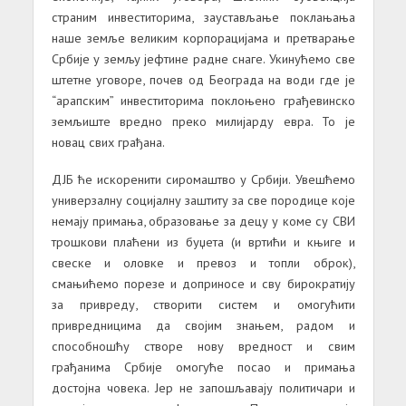
страним инвеститорима, заустављање поклањања
наше земље великим корпорацијама и претварање
Србије у земљу јефтине радне снаге. Укинућемо све
штетне уговоре, почев од Београда на води где је
“арапским” инвеститорима поклоњено грађевинско
земљиште вредно преко милијарду евра. То је
новац свих грађана.
ДЈБ ће искоренити сиромаштво у Србији. Увешћемо
универзалну социјалну заштиту за све породице које
немају примања, образовање за децу у коме су СВИ
трошкови плаћени из буџета (и вртићи и књиге и
свеске и оловке и превоз и топли оброк),
смањићемо порезе и доприносе и сву бирократију
за привреду, створити систем и омогућити
привредницима да својим знањем, радом и
способношћу створе нову вредност и свим
грађанима Србије омогуће посао и примања
достојна човека. Јер не запошљавају политичари и