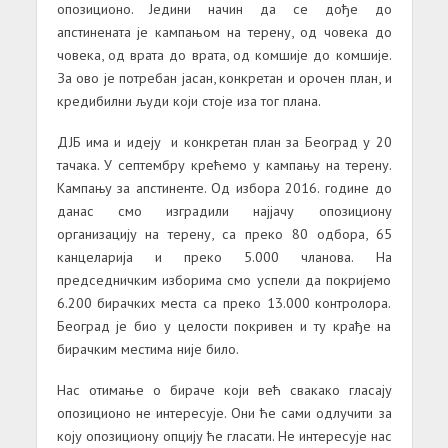
опозиционо. Једини начин да се дође до
апстинената је кампањом на терену, од човека до
човека, од врата до врата, од комшије до комшије.
За ово је потребан јасан, конкретан и орочен план, и
кредибилни људи који стоје иза тог плана.
ДЈБ има и идеју и конкретан план за Београд у 20
тачака. У септембру крећемо у кампању на терену.
Кампању за апстиненте. Од избора 2016. године до
данас смо изградили најјачу опозициону
организацију на терену, са преко 80 одбора, 65
канцеларија и преко 5.000 чланова. На
председничким изборима смо успели да покријемо
6.200 бирачких места са преко 13.000 контролора.
Београд је био у целости покривен и ту крађе на
бирачким местима није било.
Нас отимање о бираче који већ свакако гласају
опозиционо не интересује. Они ће сами одлучити за
коју опозициону опцију ће гласати. Не интересује нас