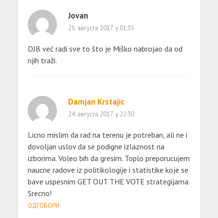
Jovan
25. августа 2017. у 01:35
DJB već radi sve to što je Miško nabrojao da od
njih traži.
Damjan Krstajic
24. августа 2017. у 22:30
Licno mislim da rad na terenu je potreban, ali ne i
dovoljan uslov da se podigne izlaznost na
izborima. Voleo bih da gresim. Toplo preporucujem
naucne radove iz politikologije i statistike koje se
bave uspesnim GET OUT THE VOTE strategijama.
Srecno!
ОДГОВОРИ