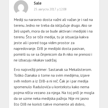
Sale
25. августа 2017. у 12:08
Mediji su naravno dosta važni ali važan je i rad na
terenu. Jedno ne treba da isključuje drugo. Ako se
želi uspeh, mora da se bude aktivan i medijski i na
terenu. Što se tiče medija, tu je situacija kakva
jeste ali i pored toga vidim prostor za
napredovanje. DJB je medijski dosta pasivan,
pomirili su se sa činjenicom da ih niko ne prenosi i
ne izbacuju nikakav sadržaj.
Evo najsvežiji primer: Sastanak sa Mekalisterom.
Toliko članaka o tome na svim medijima, izjave
svih redom a iz DJB-a ni reč. Čak je i par medija
spomenulo Radulovića u kontekstu kako nema
pojma ništa vezano za njega. Na toj priči je mogla
da se uzme neka medijska pažnja. Nije mi jasno
što DJB ne koristi takve momente ali dobro,