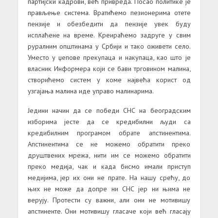
партијски кадрови, већ привреда. Посао политике је
прављење система. Вратићемо пезионерима отете
пензије и обезбедити да пензије увек буду
исплаћене на време. Креираћемо задруге у свим
руралним општинама у Србији и тако оживети село.
Уместо у џепове прекупаца и накупаца, као што је
власник Информера који се бави трговином малина,
створићемо систем у коме највећа корист од
узгајања малина иде управо малинарима.
Једини начин да се победи СНС на београдским
изборима јесте да се кредибилни људи са
кредибилним програмом обрате апстинентима.
Апстинентима се не можемо обратити преко
друштвених мрежа, нити им се можемо обратити
преко медија, чак и када бисмо имали приступ
медијима, јер их они не прате. На нашу срећу, до
њих не може да допре ни СНС јер ни њима не
верују. Протести су важни, али они не мотивишу
апстиненте. Они мотивишу гласаче који већ гласају