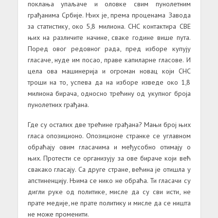
поклања упаљаче и оловке свим пунолетним
грађанима Србије. Њих је, према проценама Завода
за статистику, око 5,8 милиона. СНС контактира СВЕ
њих на различите начине, сваке године више пута.
Поред овог редовног рада, пред изборе купују
гласаче, нуде им посао, праве капиларне гласове. И
цела ова машинерија и огроман новац који СНС
троши на то, успева да на изборе изведе око 1,8
милиона бирача, односно трећину од укупног броја
пунолетних грађана.
Где су осталих две трећине грађана? Мањи број њих
гласа опозиционо. Опозиционе странке се углавном
обраћају овим гласачима и међусобно отимају о
њих. Протести се организују за ове бираче који већ
свакако гласају. Са друге стране, већина је отишла у
апстиненцију. Њима се нико не обраћа. Ти гласачи су
дигли руке од политике, мисле да су сви исти, не
прате медије, не прате политику и мисле да се ништа
не може променити.