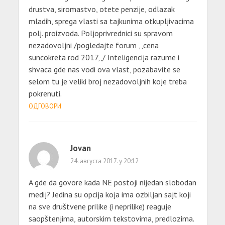
drustva, siromastvo, otete penzije, odlazak
mladih, sprega vlasti sa tajkunima otkupljivacima
polj. proizvoda. Poljoprivrednici su spravom
nezadovoljni /pogledajte forum ,,cena
suncokreta rod 2017,,/ Inteligencija razume i
shvaca gde nas vodi ova vlast, pozabavite se
selom tu je veliki broj nezadovoljnih koje treba
pokrenuti.
ОДГОВОРИ
Jovan
24. августа 2017. у 20:12
A gde da govore kada NE postoji nijedan slobodan
medij? Jedina su opcija koja ima ozbiljan sajt koji
na sve društvene prilike (i neprilike) reaguje
saopštenjima, autorskim tekstovima, predlozima.