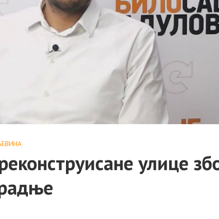
ЂЕВИНА
реконструисане улице зб
градње