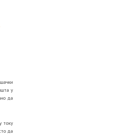
ешачки
ишта у
ано да
у току
сто да