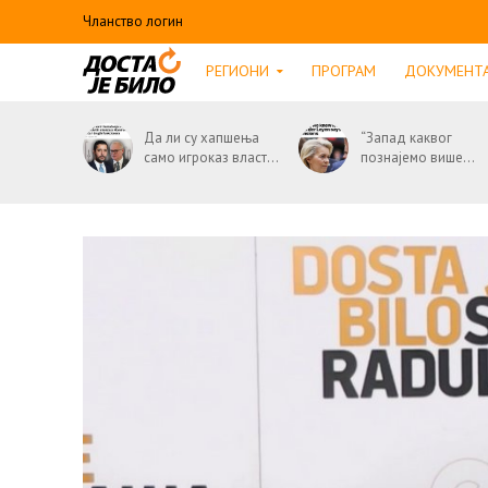
Чланство логин
РЕГИОНИ
ПРОГРАМ
ДОКУМЕНТ
Да ли су хапшења
“Запад каквог
само игроказ власт...
познајемо више...