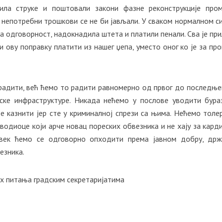
ила струке и поштовали закони фазне реконструкције про
и непотребни трошкови се не би јављали. У сваком нормалном с
а одговорност, надокнадила штета и платили пенали. Сва је при
и ову поправку платити из нашег џепа, уместо оног ко је за про
радити, већ ћемо то радити равномерно од првог до последње
ке инфраструктуре. Никада нећемо у послове уводити бура
те казнити јер сте у криминалној спрези са њима. Нећемо толе
водиоце који арче новац пореских обвезника и не хају за кард
Увек ћемо се одговорно опходити према јавном добру, др
езника.
х питања градским секретаријатима