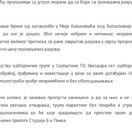
ћу, пролазници су јутрос морали да се боре са громадама разр
ише брине од катакомби у Мије Ковачевића код Богословије,
а до ког је дошло. Због нечије небриге и непажње, неадек
тно великог притиска за рани заврштак радова у сврху преди
тити цену поновљених радова.
ојству одборничке групе у Скупштини ГО Звездара сет одбор
браћај, грађевину и инвестиције у вези са овим догађајем. 
 злоупотреба прође непримећено и без обелодањивања.
о колико је оваквих пропуста начињено а да за њих и не 
езна свечана отварања, трули маркетинг без покрића и утр
адоначелника ко ће које градилиште да преотме овом др
ачке прилоге Студија Б и Пинка.