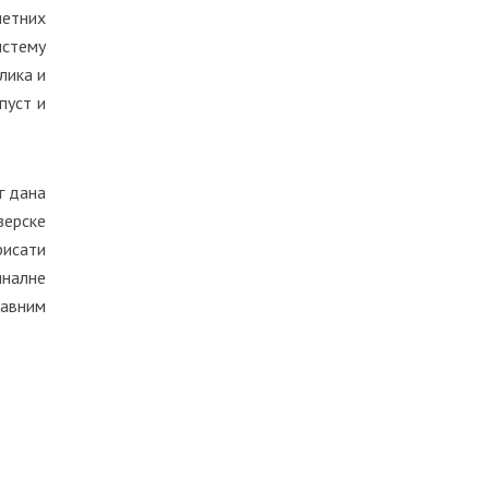
метних
истему
лика и
пуст и
г дана
зерске
рисати
иналне
жавним