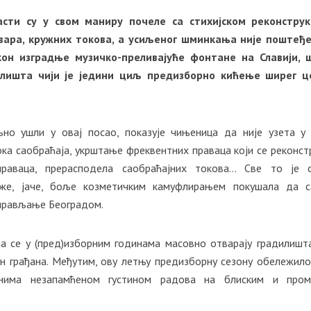
сти су у свом маниру почеле са стихијском реконструк
евара, кружних токова, а усиљеног шминкања није поштеђ
он изградње музичко-преливајуће фонтане на Славији, 
илишта чији је једини циљ предизборно кићење ширег ц
љно ушли у овај посао, показује чињеница да није узета у
ка саобраћаја, укрштање фреквентних праваца који се реконст
 праваца, прерасподела саобраћајних токова… Све то је 
рже, јаче, боље козметичким камуфлирањем покушала да с
прављање Београдом.
да се у (пред)изборним годинама масовно отварају градилишта
н грађана. Међутим, ову летњу предизборну сезону обележило
анима незапамћеном густином радова на блиским и пром