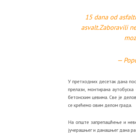
15 dana od asfalt
asvalt.Zaboravili n
moz
— Pop
У претходних десетак дана пос
прелази, монтирана аутобуска 
бетонским цевима. Све је дело
се крећемо овим делом града.
На опште запрепашћење и невер
јучерашњег и данашњег дана ра