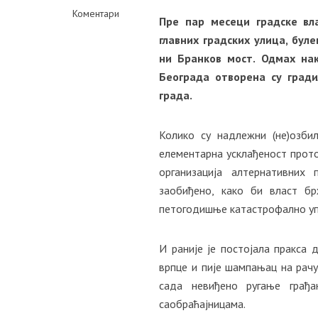
Коментари
Пре пар месеци градске вла
главних градских улица, бул
ни Бранков мост. Одмах нак
Београда отворена су град
града.
Колико су надлежни (не)озби
елементарна усклађеност прото
организација алтернативних
заобиђено, како би власт б
петогодишње катастрофално у
И раније је постојала пракса 
врпце и пије шампањац на рачу
сада невиђено ругање грађ
саобраћајницама.