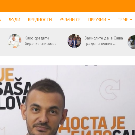
А
ЉУДИ
ВРЕДНОСТИ
УЧЛАНИ СЕ
ПРЕУЗМИ
ТЕМЕ
Како средити
Замислите да је Саша
бирачке спискове
градоначелник-...