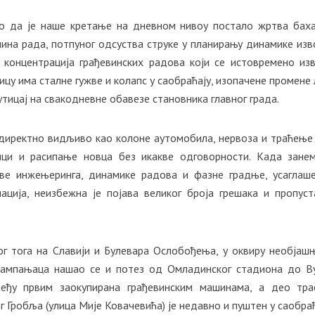
но да је наше кретање на дневном нивоу постало жртва бах
ачина рада, потпуног одсуства струке у планирању динамике из
 концентрација грађевинских радова који се истовремено из
ицу има сталне гужве и колапс у саобраћају, изопачене промене 
утицај на свакодневне обавезе становника главног града.
 директно видљиво као колоне аутомобила, нервоза и траћење
бици и расипање новца без икакве одговорности. Када зане
ве инжењеринга, динамике радова и фазне градње, усаглаш
ација, неизбежна је појава великог броја грешака и пропуст
ог тога на Славији и Булевара Ослобођења, у оквиру необјаш
 кампањаца нашао се и потез од Омладинског стадиона до В
међу првим заокупирана грађевинским машинама, а део тр
Гробља (улица Мије Ковачевића) је недавно и пуштен у саобраћ