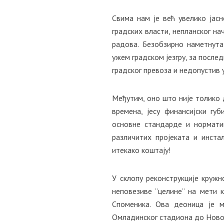
Свима нам је већ увелико јас
градских власти, непланског н
радова. Безобзирно наметнута
ужем градском језгру, за послед
градског превоза и недопустив 
Међутим, оно што није толико
времена, јесу финансијски гу
основне стандарде и нормати
различитих пројеката и инстал
итекако коштају!
У склопу реконструкције кружн
неповезиве ”целине” на мети
Споменика. Ова деоница је 
Омладинског стадиона до Новог 