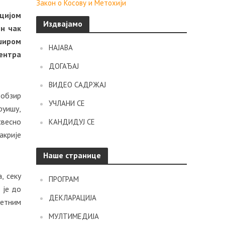
Закон о Косову и Метохији
цијом
Издвајамо
ен чак
широм
НАЈАВА
ентра
ДОГАЂАЈ
ВИДЕО САДРЖАЈ
 обзир
УЧЛАНИ СЕ
руишу,
свесно
КАНДИДУЈ СЕ
акрије
Наше странице
, секу
ПРОГРАМ
 је до
ДЕКЛАРАЦИЈА
етним
МУЛТИМЕДИЈА