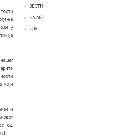
ВЕСТИ
атости
НАЈАВЕ
вођења
воде у
ДЈБ
линија
 нашег
марите
ености
а који
њиве и
уковог
асе од
ај.