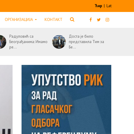
Ћир
|
Lat
ОРГАНИЗАЦИЈА
КОНТАКТ
Радуловић са
Доста је било
Београђанима: Имамо
представила Тим за
ре...
Бе...