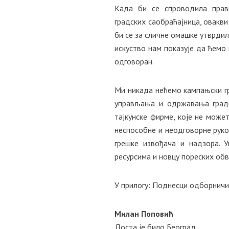
Када би се спроводила прав
градских саобраћајница, овакв
би се за сличне омашке утврдил
искуство нам показује да ћемо 
одговоран.
Ми никада нећемо кампањски г
управљања и одржавања градс
тајкунске фирме, које не може
неспособне и неодговорне руко
грешке извођача и надзора. 
ресурсима и новцу пореских обв
У прилогу: Поднесци одборничи
Милан Поповић
Доста је било Београд