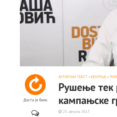
АУТОРСКИ ТЕКСТ
•
БЕОГРАД
•
ГРА
Рушење тек 
кампањске 
Доста је било
25. августа 2017.