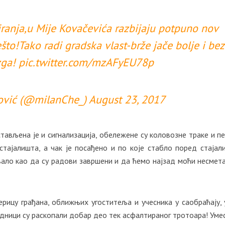
iranja,u Mije Kovačevića razbijaju potpuno nov
ešto!Tako radi gradska vlast-brže jače bolje i bez
ga!
pic.twitter.com/mzAFyEU78p
ović (@milanChe_)
August 23, 2017
тављена је и сигнализација, обележене су коловозне траке и п
стајалишта, а чак је посађено и по које стабло поред стајал
вало као да су радови завршени и да ћемо најзад моћи несмет
ицу грађана, оближњих угоститеља и учесника у саобраћају, 
дници су раскопали добар део тек асфалтираног тротоара! Уме