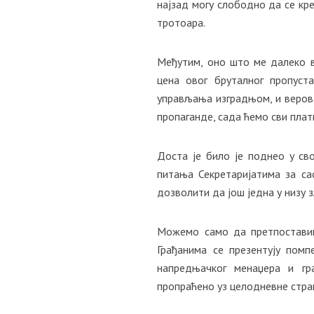
најзад могу слободно да се кре
тротоара.
Међутим, оно што ме далеко в
цена овог бруталног пропуст
управљања изградњом, и верова
пропаганде, сада ћемо сви пла
Доста је било је поднео у св
питања Секретаријатима за сао
дозволити да још једна у низу
Можемо само да претпоставим
Грађанима се презентују помп
напредњачког менаџера и гр
пропраћено уз целодневне стран